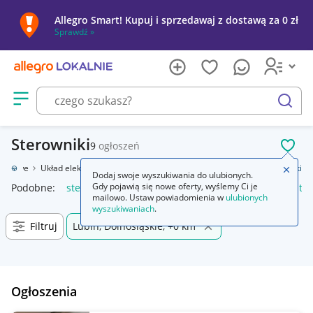
Allegro Smart! Kupuj i sprzedawaj z dostawą za 0 zł
Sprawdź »
Otwórz menu z kategoriami
szukaj
Sterowniki
9
ogłoszeń
POL
chodowe
Układ elektryczny, zapłon
Wyposażenie elektryczne
Sterowniki
Zamkn
Dodaj swoje wyszukiwania do ulubionych.
Gdy pojawią się nowe oferty, wyślemy Ci je
Podobne:
sterownik
sterownik silnika
sterowniki i regulator
mailowo. Ustaw powiadomienia w
ulubionych
wyszukiwaniach
.
Filtruj
Lubin, Dolnośląskie, +0 km
Ogłoszenia