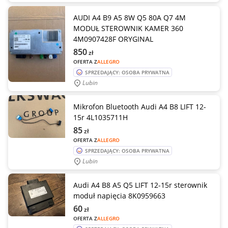
AUDI A4 B9 A5 8W Q5 80A Q7 4M
MODUŁ STEROWNIK KAMER 360
4M0907428F ORYGINAL
850
zł
OFERTA Z
ALLEGRO
SPRZEDAJĄCY: OSOBA PRYWATNA
Lubin
Mikrofon Bluetooth Audi A4 B8 LIFT 12-
15r 4L1035711H
85
zł
OFERTA Z
ALLEGRO
SPRZEDAJĄCY: OSOBA PRYWATNA
Lubin
Audi A4 B8 A5 Q5 LIFT 12-15r sterownik
moduł napięcia 8K0959663
60
zł
OFERTA Z
ALLEGRO