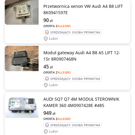
Przetwornica xenon VW Audi A4 B8 LIFT
8K0941597E
90
zł
OFERTA Z
ALLEGRO
SPRZEDAJĄCY: OSOBA PRYWATNA
Lubin
Moduł gateway Audi A4 B8 A5 LIFT 12-
15r 8R0907468N
45
zł
OFERTA Z
ALLEGRO
SPRZEDAJĄCY: OSOBA PRYWATNA
Lubin
AUDI SQ7 Q7 4M MODUŁ STEROWNIK
KAMER 360 4M0907428E #485
949
zł
OFERTA Z
ALLEGRO
SPRZEDAJĄCY: OSOBA PRYWATNA
Lubin