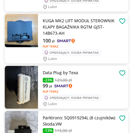
SPRZEDAJĄCY: OSOBA PRYWATNA
Lubin
KUGA MK2 LIFT MODUŁ STEROWNIK
OBSE
KLAPY BAGAŻNIKA RGTM GJ5T-
14B673-AH
100
zł
KUP TERAZ
SPRZEDAJĄCY: OSOBA PRYWATNA
Lubin
Data Plug by Texa
OBSE
129
,00 zł
-23%
99
zł
KUP TERAZ
SPRZEDAJĄCY: OSOBA PRYWATNA
Lubin
Parktronic 5Q0919294L (8 czujników)
OBSE
Skoda,VW
115
,00 zł
-13%