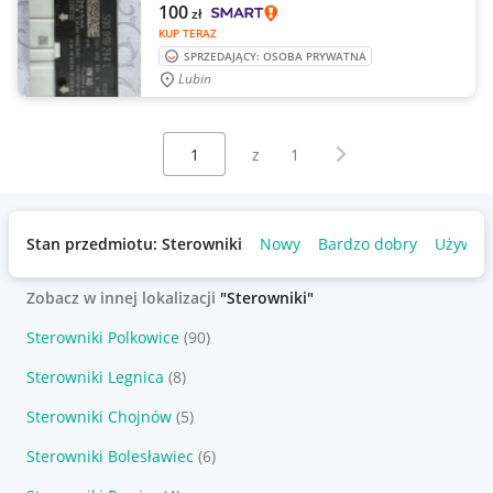
100
zł
KUP TERAZ
SPRZEDAJĄCY: OSOBA PRYWATNA
Lubin
Wybierz stronę:
Następna strona
z
1
Stan przedmiotu: Sterowniki
Nowy
Bardzo dobry
Używan
Zobacz w innej lokalizacji
"Sterowniki"
Sterowniki Polkowice
(90)
Sterowniki Legnica
(8)
Sterowniki Chojnów
(5)
Sterowniki Bolesławiec
(6)