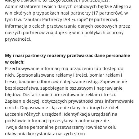
Administratorem Twoich danych osobowych będzie Allegro a
w niektórych przypadkach nasi partnerzy (
17
partnerów
), w
tym tzw. “Zaufani Partnerzy IAB Europe” (
9
partnerów
).
Przydatne informacje
Informacja o celach przetwarzania danych osobowych przez
naszych partnerów znajduje się w ich politykach ochrony
prywatności.
Jak to działa
Napisz do nas
My i nasi partnerzy możemy przetwarzać dane personalne
w celach:
Allegro Gadane dla sprzedających
Przechowywanie informacji na urządzeniu lub dostęp do
Allegro Gadane dla kupujących
nich
.
Spersonalizowane reklamy i treści, pomiar reklam i
treści, badanie odbiorców i ulepszanie usług
.
Zapewnienie
Mapa miejscowości
bezpieczeństwa, zapobieganie oszustwom i naprawianie
błędów
.
Dostarczanie i prezentowanie reklam i treści
.
Informacje prawne
Zapisanie decyzji dotyczących prywatności oraz informowanie
o nich
.
Dopasowanie i łączenie danych z innych źródeł
.
Regulamin
Łączenie różnych urządzeń
.
Identyfikacja urządzeń na
podstawie informacji przesyłanych automatycznie
.
Polityka plików "cookies"
Twoje dane personalne przetwarzamy również w celu
ułatwiania korzystania z naszych stron
Ustawienia plików "cookies"