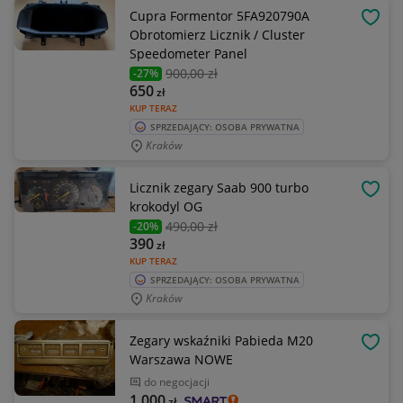
Cupra Formentor 5FA920790A
OBSE
Obrotomierz Licznik / Cluster
Speedometer Panel
900
,00 zł
-27%
650
zł
KUP TERAZ
SPRZEDAJĄCY: OSOBA PRYWATNA
Kraków
Licznik zegary Saab 900 turbo
OBSE
krokodyl OG
490
,00 zł
-20%
390
zł
KUP TERAZ
SPRZEDAJĄCY: OSOBA PRYWATNA
Kraków
Zegary wskaźniki Pabieda M20
OBSE
Warszawa NOWE
do negocjacji
1 000
zł