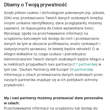
Dbamy o Twoją prywatność
Dzięki plikom cookies i technologiom pokrewnym
(np. piksele,
SDK)
oraz przetwarzaniu Twoich danych osobowych
(między
innymi unikalne identyfikatory, dane przeglądarki)
, możemy
zapewnić, że dopasujemy do Ciebie wyświetlane treści.
Wyrażając zgodę na przechowywanie informacji na
urządzeniu końcowym lub dostęp do nich i przetwarzanie
danych (w tym w obszarze profilowania, analiz rynkowych i
statystycznych) sprawiasz, że łatwiej będzie odnaleźć Ci w
Allegro dokładnie to, czego szukasz i potrzebujesz.
Administratorem Twoich danych osobowych będzie Allegro a
w niektórych przypadkach nasi partnerzy (
17
partnerów
), w
tym tzw. “Zaufani Partnerzy IAB Europe” (
9
partnerów
).
Przydatne informacje
Informacja o celach przetwarzania danych osobowych przez
naszych partnerów znajduje się w ich politykach ochrony
prywatności.
Jak to działa
Napisz do nas
My i nasi partnerzy możemy przetwarzać dane personalne
w celach:
Allegro Gadane dla sprzedających
Przechowywanie informacji na urządzeniu lub dostęp do