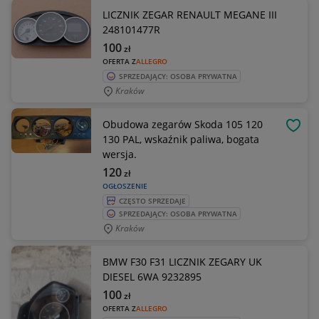
LICZNIK ZEGAR RENAULT MEGANE III
248101477R
100
zł
OFERTA Z
ALLEGRO
SPRZEDAJĄCY: OSOBA PRYWATNA
Kraków
Obudowa zegarów Skoda 105 120
OBSE
130 PAL, wskaźnik paliwa, bogata
wersja.
120
zł
OGŁOSZENIE
CZĘSTO SPRZEDAJE
SPRZEDAJĄCY: OSOBA PRYWATNA
Kraków
BMW F30 F31 LICZNIK ZEGARY UK
DIESEL 6WA 9232895
100
zł
OFERTA Z
ALLEGRO