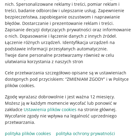
Allegro Gadane dla kupujących
nich
.
Spersonalizowane reklamy i treści, pomiar reklam i
treści, badanie odbiorców i ulepszanie usług
.
Zapewnienie
Mapa miejscowości
bezpieczeństwa, zapobieganie oszustwom i naprawianie
błędów
.
Dostarczanie i prezentowanie reklam i treści
.
Informacje prawne
Zapisanie decyzji dotyczących prywatności oraz informowanie
o nich
.
Dopasowanie i łączenie danych z innych źródeł
.
Regulamin
Łączenie różnych urządzeń
.
Identyfikacja urządzeń na
podstawie informacji przesyłanych automatycznie
.
Polityka plików "cookies"
Twoje dane personalne przetwarzamy również w celu
ułatwiania korzystania z naszych stron
Ustawienia plików "cookies"
Cele przetwarzania szczegółowo opisane są w ustawieniach
Udostępnianie lokalizacji
dostępnych pod przyciskiem: “ZMIENIAM ZGODY” i w Polityce
Informacje dla Aktu o Usługach Cyfrowych
plików cookies.
Zgodę wyrażasz dobrowolnie i jest ważna 12 miesięcy.
Pobierz aplikację
Możesz ją w każdym momencie wycofać lub ponowić w
zakładce
Ustawienia plików cookies
na stronie głównej.
Wycofanie zgody nie wpływa na legalność uprzedniego
przetwarzania.
polityka plików cookies
polityka ochrony prywatności