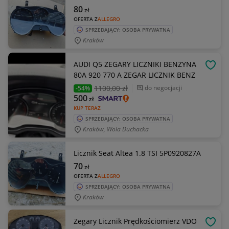
80
zł
OFERTA Z
ALLEGRO
SPRZEDAJĄCY: OSOBA PRYWATNA
Kraków
AUDI Q5 ZEGARY LICZNIKI BENZYNA
OBSE
80A 920 770 A ZEGAR LICZNIK BENZ
1100
,00 zł
do negocjacji
-54%
500
zł
KUP TERAZ
SPRZEDAJĄCY: OSOBA PRYWATNA
Kraków, Wola Duchacka
Licznik Seat Altea 1.8 TSI 5P0920827A
70
zł
OFERTA Z
ALLEGRO
SPRZEDAJĄCY: OSOBA PRYWATNA
Kraków
Zegary Licznik Prędkościomierz VDO
OBSE