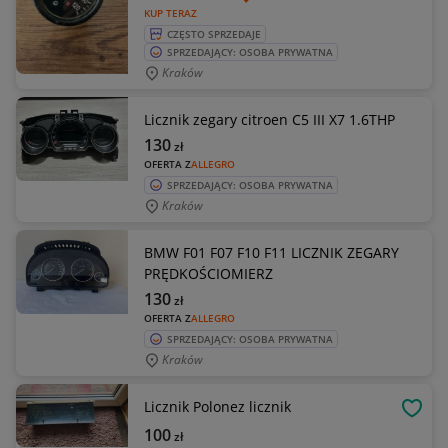
KUP TERAZ
CZĘSTO SPRZEDAJE
SPRZEDAJĄCY: OSOBA PRYWATNA
Kraków
Licznik zegary citroen C5 III X7 1.6THP
130
zł
OFERTA Z
ALLEGRO
SPRZEDAJĄCY: OSOBA PRYWATNA
Kraków
BMW F01 F07 F10 F11 LICZNIK ZEGARY
PRĘDKOŚCIOMIERZ
130
zł
OFERTA Z
ALLEGRO
SPRZEDAJĄCY: OSOBA PRYWATNA
Kraków
Licznik Polonez licznik
OBSE
100
zł