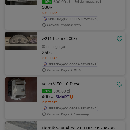
600
,00 zł
do negocjacji
-16%
500
zł
KUP TERAZ
SPRZEDAJĄCY: OSOBA PRYWATNA
Kraków, Prądnik Biały
w211 licznik 2005r
OBSE
do negocjacji
250
zł
KUP TERAZ
SPRZEDAJĄCY: OSOBA PRYWATNA
Kraków, Prądnik Biały
Volvo V-50 1.6 Diesel
OBSE
500
,00 zł
-20%
400
zł
KUP TERAZ
SPRZEDAJĄCY: OSOBA PRYWATNA
Kraków, Prądnik Czerwony
Licznik Seat Altea 2.0 TDI 5P0920823B