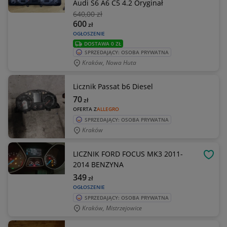
Audi S6 A6 C5 4.2 Oryginał
640
,00 zł
600
zł
OGŁOSZENIE
DOSTAWA 0 ZŁ
SPRZEDAJĄCY: OSOBA PRYWATNA
Kraków, Nowa Huta
Licznik Passat b6 Diesel
70
zł
OFERTA Z
ALLEGRO
SPRZEDAJĄCY: OSOBA PRYWATNA
Kraków
LICZNIK FORD FOCUS MK3 2011-
OBSE
2014 BENZYNA
349
zł
OGŁOSZENIE
SPRZEDAJĄCY: OSOBA PRYWATNA
Kraków, Mistrzejowice