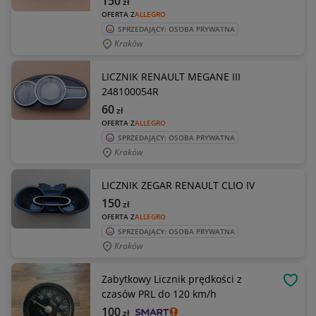
150
zł
OFERTA Z
ALLEGRO
SPRZEDAJĄCY: OSOBA PRYWATNA
Kraków
LICZNIK RENAULT MEGANE III
248100054R
60
zł
OFERTA Z
ALLEGRO
SPRZEDAJĄCY: OSOBA PRYWATNA
Kraków
LICZNIK ZEGAR RENAULT CLIO IV
150
zł
OFERTA Z
ALLEGRO
SPRZEDAJĄCY: OSOBA PRYWATNA
Kraków
Zabytkowy Licznik prędkości z
OBSE
czasów PRL do 120 km/h
100
zł