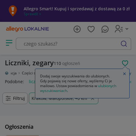
Allegro Smart! Kupuj i sprzedawaj z dostawą za 0 zł
Sprawdź »
Otwórz menu z kategoriami
szukaj
Liczniki, zegary
110
ogłoszeń
POL
toryzacja
Części samochodowe
Wyposażenie wnętrza
Liczniki, zegary
Zamkn
Dodaj swoje wyszukiwania do ulubionych.
Gdy pojawią się nowe oferty, wyślemy Ci je
Podobne:
liczniki zegary
licznik zegary bmw f30
honda horne
mailowo. Ustaw powiadomienia w
ulubionych
wyszukiwaniach
.
Filtruj
Kraków, Małopolskie, +0 km
Ogłoszenia