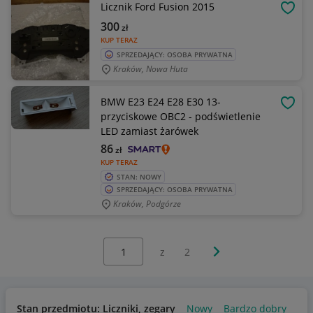
Licznik Ford Fusion 2015
OBSE
300
zł
KUP TERAZ
SPRZEDAJĄCY: OSOBA PRYWATNA
Kraków, Nowa Huta
BMW E23 E24 E28 E30 13-
OBSE
przyciskowe OBC2 - podświetlenie
LED zamiast żarówek
86
zł
KUP TERAZ
STAN: NOWY
SPRZEDAJĄCY: OSOBA PRYWATNA
Kraków, Podgórze
Wybierz stronę:
Następna strona
z
2
Stan przedmiotu: Liczniki, zegary
Nowy
Bardzo dobry
Uż