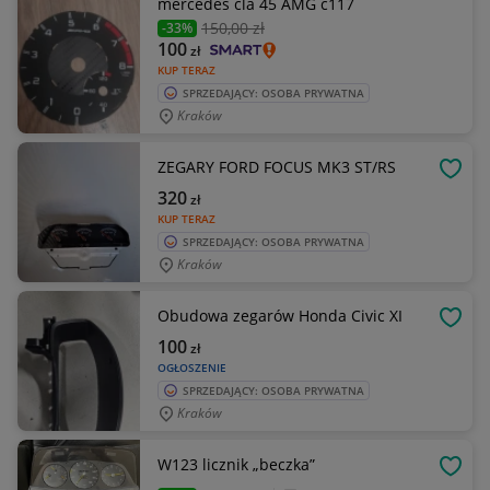
mercedes cla 45 AMG c117
150
,00 zł
-33%
100
zł
KUP TERAZ
SPRZEDAJĄCY: OSOBA PRYWATNA
Kraków
ZEGARY FORD FOCUS MK3 ST/RS
OBSE
320
zł
KUP TERAZ
SPRZEDAJĄCY: OSOBA PRYWATNA
Kraków
Obudowa zegarów Honda Civic XI
OBSE
100
zł
OGŁOSZENIE
SPRZEDAJĄCY: OSOBA PRYWATNA
Kraków
W123 licznik „beczka”
OBSE