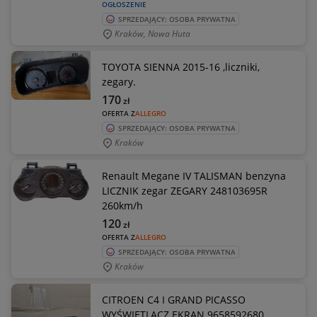
OGŁOSZENIE
SPRZEDAJĄCY: OSOBA PRYWATNA
Kraków, Nowa Huta
TOYOTA SIENNA 2015-16 ,liczniki,
zegary.
170
zł
OFERTA Z
ALLEGRO
SPRZEDAJĄCY: OSOBA PRYWATNA
Kraków
Renault Megane IV TALISMAN benzyna
LICZNIK zegar ZEGARY 248103695R
260km/h
120
zł
OFERTA Z
ALLEGRO
SPRZEDAJĄCY: OSOBA PRYWATNA
Kraków
CITROEN C4 I GRAND PICASSO
WYŚWIETLACZ EKRAN 9658592680