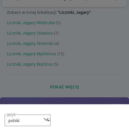
Zobacz w innej lokalizacji
"Liczniki, zegary"
Liczniki, zegary Wieliczka
(5)
Liczniki, zegary Skawina
(7)
Liczniki, zegary Słomniki
(4)
Liczniki, zegary Myślenice
(15)
Liczniki, zegary Bochnia
(5)
POKAŻ WIĘCEJ
język