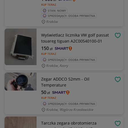
KUP TERAZ
STAN: NOWY
SPRZEDAJĄCY: OSOBA PRYWATNA
Kraków
Wyświetlacz licznika VW golf passat
OBSE
touareg tiguan A2C00540100-01
150
zł
KUP TERAZ
SPRZEDAJĄCY: OSOBA PRYWATNA
Kraków, Azory
Zegar ADDCO 52mm - Oil
OBSE
Temperature
50
zł
KUP TERAZ
SPRZEDAJĄCY: OSOBA PRYWATNA
Kraków, Wzgórza Krzesławickie
Tarczka zegara obrotomierza
OBSE