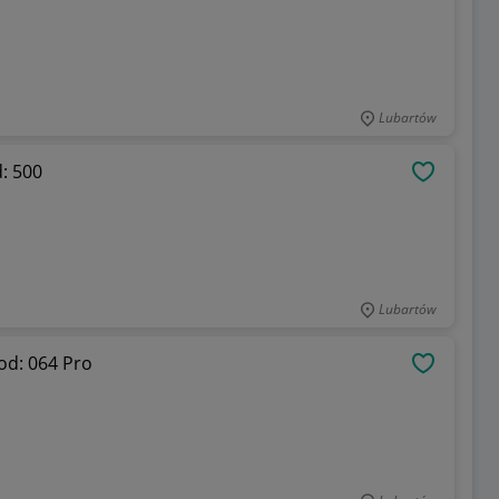
Lubartów
: 500
OBSERWU
Lubartów
od: 064 Pro
OBSERWU