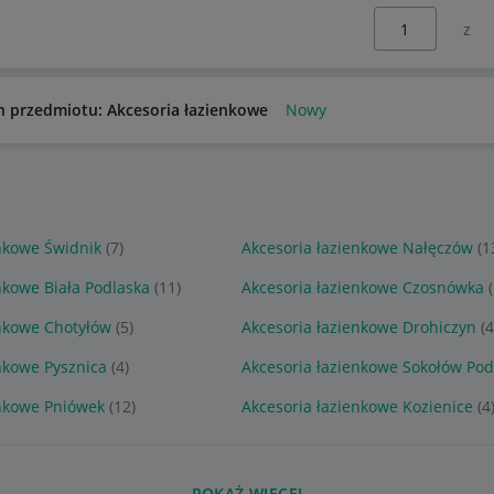
Wybierz stronę:
n przedmiotu: Akcesoria łazienkowe
Nowy
enkowe Świdnik
(7)
Akcesoria łazienkowe Nałęczów
(1
nkowe Biała Podlaska
(11)
Akcesoria łazienkowe Czosnówka
enkowe Chotyłów
(5)
Akcesoria łazienkowe Drohiczyn
(4
nkowe Pysznica
(4)
Akcesoria łazienkowe Sokołów Pod
enkowe Pniówek
(12)
Akcesoria łazienkowe Kozienice
(4
POKAŻ WIĘCEJ