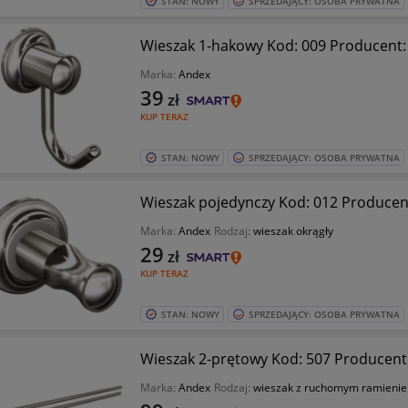
STAN: NOWY
SPRZEDAJĄCY: OSOBA PRYWATNA
Wieszak 1-hakowy Kod: 009 Producent
Marka:
Andex
39
zł
KUP TERAZ
STAN: NOWY
SPRZEDAJĄCY: OSOBA PRYWATNA
Wieszak pojedynczy Kod: 012 Produce
Marka:
Andex
Rodzaj:
wieszak okrągły
29
zł
KUP TERAZ
STAN: NOWY
SPRZEDAJĄCY: OSOBA PRYWATNA
Wieszak 2-prętowy Kod: 507 Producen
Marka:
Andex
Rodzaj:
wieszak z ruchomym ramieni