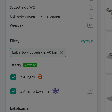
Szczotki do WC
1
Uchwyty i pojemniki na papier
1
Wieszaki
10
Filtry
Wyczyść
Lubartów, Lubelskie, +0 km
Oferty
NOWOŚĆ!
z Allegro
z Allegro Lokalnie
16
Lokalizacja