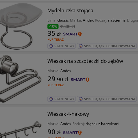
Mydelniczka stojąca
Linia:
classic
Marka:
Andex
Rodzaj:
naścienna
Długo
39
,00 zł
-10%
35
zł
KUP TERAZ
STAN: NOWY
SPRZEDAJĄCY: OSOBA PRYWATNA
Wieszak na szczoteczki do zębów
Marka:
Andex
29
,90
zł
KUP TERAZ
STAN: NOWY
SPRZEDAJĄCY: OSOBA PRYWATNA
Wieszak 4-hakowy
Marka:
Andex
Rodzaj:
drążek z haczykami
90
zł