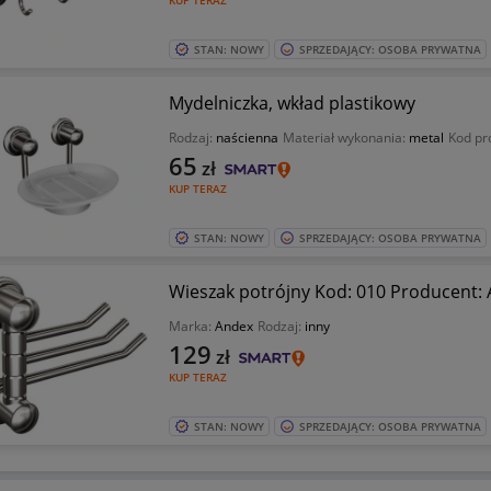
KUP TERAZ
STAN: NOWY
SPRZEDAJĄCY: OSOBA PRYWATNA
Mydelniczka, wkład plastikowy
Rodzaj:
naścienna
Materiał wykonania:
metal
Kod pr
65
zł
KUP TERAZ
STAN: NOWY
SPRZEDAJĄCY: OSOBA PRYWATNA
Wieszak potrójny Kod: 010 Producent:
Marka:
Andex
Rodzaj:
inny
129
zł
KUP TERAZ
STAN: NOWY
SPRZEDAJĄCY: OSOBA PRYWATNA