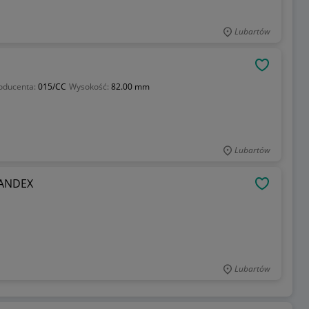
Lubartów
OBSERWU
oducenta:
015/CC
Wysokość:
82.00 mm
Lubartów
 ANDEX
OBSERWU
Lubartów