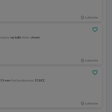
Lubartów
OBSERWU
ontażu:
na kołki
Kolor:
chrom
Lubartów
OBSERWU
413 mm
Kod producenta:
513/CC
Lubartów