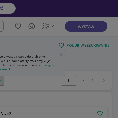
DŹ
WYSTAW
kaj
POLUB WYSZUKIWANIE
Zamknij wskazówkę
oje wyszukiwania do ulubionych.
wią się nowe oferty, wyślemy Ci je
tkowane
akcesoria łazienkowe tiger
. Ustaw powiadomienia w
ulubionych
waniach
.
Wybierz stronę:
Następna 
z
1
 ANDEX
OBSERWU