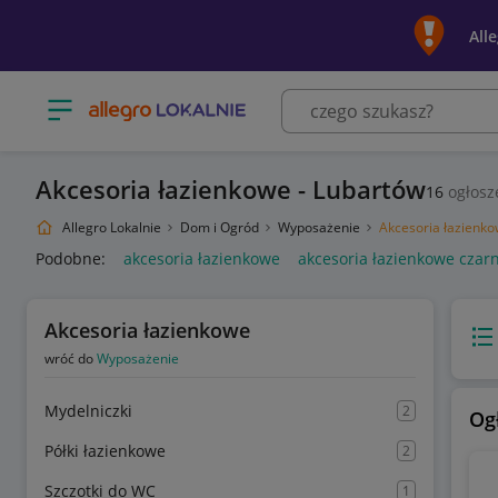
All
Otwórz menu z kategoriami
Akcesoria łazienkowe - Lubartów
16
ogłosz
Allegro Lokalnie
Dom i Ogród
Wyposażenie
Akcesoria łazienk
Podobne:
akcesoria łazienkowe
akcesoria łazienkowe czar
Akcesoria łazienkowe
Wido
wróć do
Wyposażenie
Mydelniczki
2
Og
Półki łazienkowe
2
Szczotki do WC
1