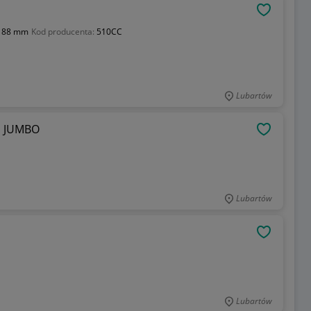
OBSERWU
188 mm
Kod producenta:
510CC
Lubartów
ch JUMBO
OBSERWU
Lubartów
OBSERWU
Lubartów