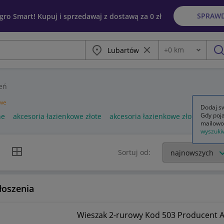
SPRAW
egro Smart! Kupuj i sprzedawaj z dostawą za 0 zł
Miasto
Wyczyść frazę
+
0
km
Odległość
szu
eń
owe
Dodaj sw
Gdy poja
ne
akcesoria łazienkowe złote
akcesoria łazienkowe złoto szczo
mailowo
wyszuki
k listy
Widok siatki
Sortuj od:
łoszenia
Wieszak 2-rurowy Kod 503 Producent