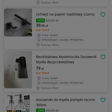
Stalowa Wola
Uchwyt na papier toaletowy czarny
OBSE
69
,90 zł
-42%
39
,90
zł
KUP TERAZ
STAN: NOWY
SPRZEDAJĄCY: OSOBA PRYWATNA
Stalowa Wola
Bezdotykowa Mydelniczka Dozownik
OBSE
Mydła Bezprzewodowy
79
zł
KUP TERAZ
STAN: NOWY
SPRZEDAJĄCY: OSOBA PRYWATNA
Stalowa Wola
dozowniki do mydła pompki ręczne
OBSE
300ml
55
,00 zł
-29%