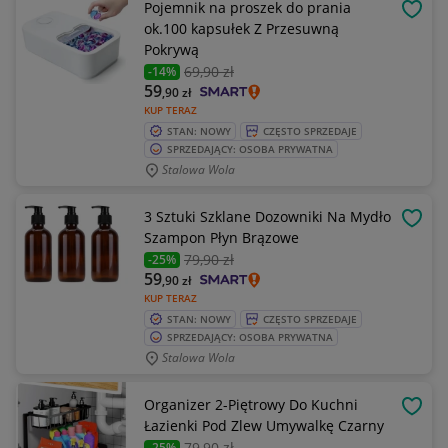
Pojemnik na proszek do prania
OBSE
ok.100 kapsułek Z Przesuwną
Pokrywą
69
,90 zł
-14%
59
,90
zł
KUP TERAZ
STAN: NOWY
CZĘSTO SPRZEDAJE
SPRZEDAJĄCY: OSOBA PRYWATNA
Stalowa Wola
3 Sztuki Szklane Dozowniki Na Mydło
OBSE
Szampon Płyn Brązowe
79
,90 zł
-25%
59
,90
zł
KUP TERAZ
STAN: NOWY
CZĘSTO SPRZEDAJE
SPRZEDAJĄCY: OSOBA PRYWATNA
Stalowa Wola
Organizer 2-Piętrowy Do Kuchni
OBSE
Łazienki Pod Zlew Umywalkę Czarny
79
,90 zł
-25%