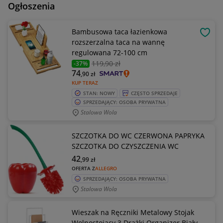
Ogłoszenia
Bambusowa taca łazienkowa
OBSE
rozszerzalna taca na wannę
regulowana 72-100 cm
119
,90 zł
-37%
74
,90
zł
KUP TERAZ
STAN: NOWY
CZĘSTO SPRZEDAJE
SPRZEDAJĄCY: OSOBA PRYWATNA
Stalowa Wola
SZCZOTKA DO WC CZERWONA PAPRYKA
SZCZOTKA DO CZYSZCZENIA WC
42
,99
zł
OFERTA Z
ALLEGRO
SPRZEDAJĄCY: OSOBA PRYWATNA
Stalowa Wola
Wieszak na Ręczniki Metalowy Stojak
Wolnostojący 3 Drążki Organizer Biały