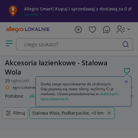
Allegro Smart! Kupuj i sprzedawaj z dostawą za 0 zł
Sprawdź »
Otwórz menu z kategoriami
szukaj
Akcesoria łazienkowe - Stalowa
Wola
POL
29
ogłoszeń
Zamkn
Dodaj swoje wyszukiwania do ulubionych.
Allegro Lokalnie
Dom i Ogród
Wyposażenie
Akcesoria łazienkowe
Gdy pojawią się nowe oferty, wyślemy Ci je
mailowo. Ustaw powiadomienia w
ulubionych
Podobne:
akcesoria łazienkowe
akcesoria łazienkowe czarne
wyszukiwaniach
.
Filtruj
Stalowa Wola, Podkarpackie, +0 km