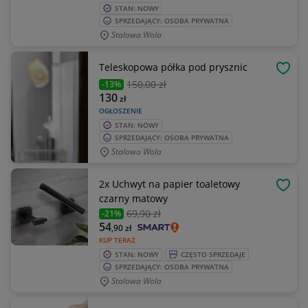
STAN: NOWY
SPRZEDAJĄCY: OSOBA PRYWATNA
Stalowa Wola
Teleskopowa półka pod prysznic
OBSE
150
,00 zł
-13%
130
zł
OGŁOSZENIE
STAN: NOWY
SPRZEDAJĄCY: OSOBA PRYWATNA
Stalowa Wola
2x Uchwyt na papier toaletowy
OBSE
czarny matowy
69
,90 zł
-21%
54
,90
zł
KUP TERAZ
STAN: NOWY
CZĘSTO SPRZEDAJE
SPRZEDAJĄCY: OSOBA PRYWATNA
Stalowa Wola