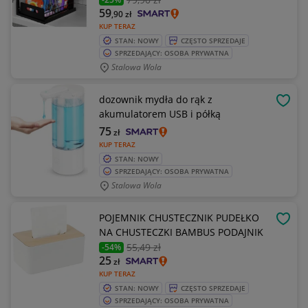
59
,90
zł
KUP TERAZ
STAN: NOWY
CZĘSTO SPRZEDAJE
SPRZEDAJĄCY: OSOBA PRYWATNA
Stalowa Wola
dozownik mydła do rąk z
OBSE
akumulatorem USB i półką
75
zł
KUP TERAZ
STAN: NOWY
SPRZEDAJĄCY: OSOBA PRYWATNA
Stalowa Wola
POJEMNIK CHUSTECZNIK PUDEŁKO
OBSE
NA CHUSTECZKI BAMBUS PODAJNIK
55
,49 zł
-54%
25
zł
KUP TERAZ
STAN: NOWY
CZĘSTO SPRZEDAJE
SPRZEDAJĄCY: OSOBA PRYWATNA