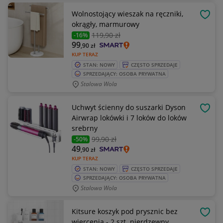
Wolnostojący wieszak na ręczniki,
OBSE
okrągły, marmurowy
119
,90 zł
-16%
99
,90
zł
KUP TERAZ
STAN: NOWY
CZĘSTO SPRZEDAJE
SPRZEDAJĄCY: OSOBA PRYWATNA
Stalowa Wola
Uchwyt ścienny do suszarki Dyson
OBSE
Airwrap lokówki i 7 loków do loków
srebrny
99
,90 zł
-50%
49
,90
zł
KUP TERAZ
STAN: NOWY
CZĘSTO SPRZEDAJE
SPRZEDAJĄCY: OSOBA PRYWATNA
Stalowa Wola
Kitsure koszyk pod prysznic bez
OBSE
wiercenia - 2 szt. nierdzewny