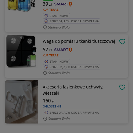
39
zł
KUP TERAZ
STAN: NOWY
SPRZEDAJĄCY: OSOBA PRYWATNA
Stalowa Wola
Waga do pomiaru tkanki tłuszczowej
OBSE
57
zł
KUP TERAZ
STAN: NOWY
SPRZEDAJĄCY: OSOBA PRYWATNA
Stalowa Wola
Akcesoria łazienkowe uchwyty,
OBSE
wieszaki
160
zł
OGŁOSZENIE
SPRZEDAJĄCY: OSOBA PRYWATNA
Stalowa Wola