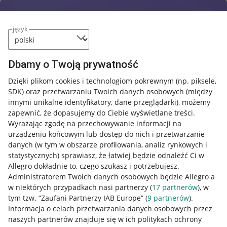
język
Dbamy o Twoją prywatność
Dzięki plikom cookies i technologiom pokrewnym
(np. piksele,
SDK)
oraz przetwarzaniu Twoich danych osobowych
(między
innymi unikalne identyfikatory, dane przeglądarki)
, możemy
zapewnić, że dopasujemy do Ciebie wyświetlane treści.
Wyrażając zgodę na przechowywanie informacji na
urządzeniu końcowym lub dostęp do nich i przetwarzanie
danych (w tym w obszarze profilowania, analiz rynkowych i
statystycznych) sprawiasz, że łatwiej będzie odnaleźć Ci w
Allegro dokładnie to, czego szukasz i potrzebujesz.
Administratorem Twoich danych osobowych będzie Allegro a
w niektórych przypadkach nasi partnerzy (
17
partnerów
), w
tym tzw. “Zaufani Partnerzy IAB Europe” (
9
partnerów
).
Przydatne informacje
Informacja o celach przetwarzania danych osobowych przez
naszych partnerów znajduje się w ich politykach ochrony