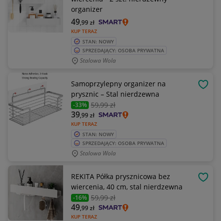
organizer
49
,99
zł
KUP TERAZ
STAN: NOWY
SPRZEDAJĄCY: OSOBA PRYWATNA
Stalowa Wola
Samoprzylepny organizer na
OBSE
prysznic – Stal nierdzewna
59
,99 zł
-33%
39
,99
zł
KUP TERAZ
STAN: NOWY
SPRZEDAJĄCY: OSOBA PRYWATNA
Stalowa Wola
REKITA Półka prysznicowa bez
OBSE
wiercenia, 40 cm, stal nierdzewna
59
,99 zł
-16%
49
,99
zł
KUP TERAZ