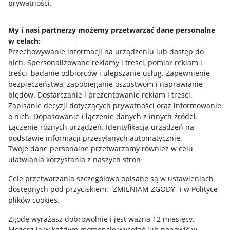
prywatności.
Jak to działa
Napisz do nas
My i nasi partnerzy możemy przetwarzać dane personalne
w celach:
Allegro Gadane dla sprzedających
Przechowywanie informacji na urządzeniu lub dostęp do
Allegro Gadane dla kupujących
nich
.
Spersonalizowane reklamy i treści, pomiar reklam i
treści, badanie odbiorców i ulepszanie usług
.
Zapewnienie
Mapa miejscowości
bezpieczeństwa, zapobieganie oszustwom i naprawianie
błędów
.
Dostarczanie i prezentowanie reklam i treści
.
Informacje prawne
Zapisanie decyzji dotyczących prywatności oraz informowanie
o nich
.
Dopasowanie i łączenie danych z innych źródeł
.
Regulamin
Łączenie różnych urządzeń
.
Identyfikacja urządzeń na
podstawie informacji przesyłanych automatycznie
.
Polityka plików "cookies"
Twoje dane personalne przetwarzamy również w celu
ułatwiania korzystania z naszych stron
Ustawienia plików "cookies"
Cele przetwarzania szczegółowo opisane są w ustawieniach
Udostępnianie lokalizacji
dostępnych pod przyciskiem: “ZMIENIAM ZGODY” i w Polityce
Informacje dla Aktu o Usługach Cyfrowych
plików cookies.
Zgodę wyrażasz dobrowolnie i jest ważna 12 miesięcy.
Pobierz aplikację
Możesz ją w każdym momencie wycofać lub ponowić w