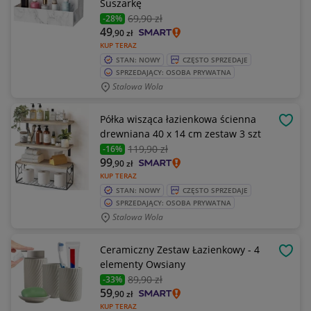
Suszarkę
69
,90 zł
-28%
49
,90
zł
KUP TERAZ
STAN: NOWY
CZĘSTO SPRZEDAJE
SPRZEDAJĄCY: OSOBA PRYWATNA
Stalowa Wola
Półka wisząca łazienkowa ścienna
OBSE
drewniana 40 x 14 cm zestaw 3 szt
119
,90 zł
-16%
99
,90
zł
KUP TERAZ
STAN: NOWY
CZĘSTO SPRZEDAJE
SPRZEDAJĄCY: OSOBA PRYWATNA
Stalowa Wola
Ceramiczny Zestaw Łazienkowy - 4
OBSE
elementy Owsiany
89
,90 zł
-33%
59
,90
zł
KUP TERAZ