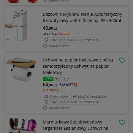
Stalowa Wola
Dozownik Mydła w Pianie Automatyczny
Bezdotykowy USB-C Ścienny IPX5 400ml
49
,99
zł
OFERTA Z
ALLEGRO
SPRZEDAJĄCY: OSOBA PRYWATNA
Stalowa Wola
Uchwyt na papier toaletowy z półką
OBSE
samoprzylepny uchwyt na papier
toaletowy
89
,90 zł
-27%
64
,90
zł
KUP TERAZ
STAN: NOWY
CZĘSTO SPRZEDAJE
SPRZEDAJĄCY: OSOBA PRYWATNA
Stalowa Wola
Marmurkowy Stojak Metalowy
OBSE
Organizer Łazienkowy Uchwyt na