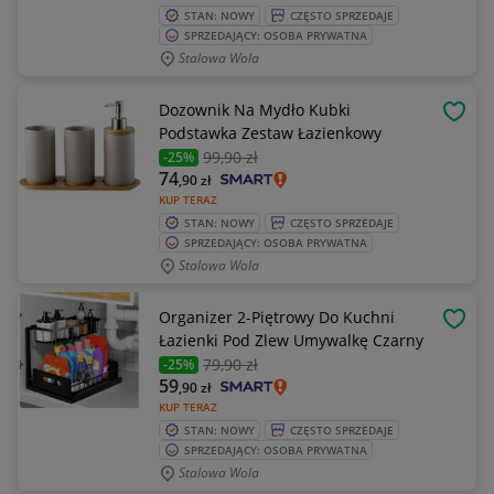
STAN: NOWY
CZĘSTO SPRZEDAJE
SPRZEDAJĄCY: OSOBA PRYWATNA
Stalowa Wola
Dozownik Na Mydło Kubki
OBSE
Podstawka Zestaw Łazienkowy
99
,90 zł
-25%
74
,90
zł
KUP TERAZ
STAN: NOWY
CZĘSTO SPRZEDAJE
SPRZEDAJĄCY: OSOBA PRYWATNA
Stalowa Wola
Organizer 2-Piętrowy Do Kuchni
OBSE
Łazienki Pod Zlew Umywalkę Czarny
79
,90 zł
-25%
59
,90
zł
KUP TERAZ
STAN: NOWY
CZĘSTO SPRZEDAJE
SPRZEDAJĄCY: OSOBA PRYWATNA
Stalowa Wola