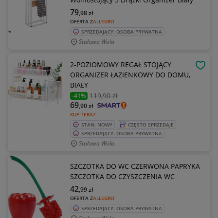
79
,98
zł
OFERTA Z
ALLEGRO
SPRZEDAJĄCY: OSOBA PRYWATNA
Stalowa Wola
2-POZIOMOWY REGAŁ STOJĄCY
OBSE
ORGANIZER ŁAZIENKOWY DO DOMU,
BIAŁY
119
,90 zł
-41%
69
,90
zł
KUP TERAZ
STAN: NOWY
CZĘSTO SPRZEDAJE
SPRZEDAJĄCY: OSOBA PRYWATNA
Stalowa Wola
SZCZOTKA DO WC CZERWONA PAPRYKA
SZCZOTKA DO CZYSZCZENIA WC
42
,99
zł
OFERTA Z
ALLEGRO
SPRZEDAJĄCY: OSOBA PRYWATNA