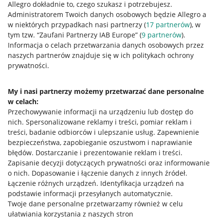
Allegro dokładnie to, czego szukasz i potrzebujesz.
Administratorem Twoich danych osobowych będzie Allegro a
w niektórych przypadkach nasi partnerzy (
17
partnerów
), w
tym tzw. “Zaufani Partnerzy IAB Europe” (
9
partnerów
).
Przydatne informacje
Informacja o celach przetwarzania danych osobowych przez
naszych partnerów znajduje się w ich politykach ochrony
prywatności.
Jak to działa
Napisz do nas
My i nasi partnerzy możemy przetwarzać dane personalne
w celach:
Allegro Gadane dla sprzedających
Przechowywanie informacji na urządzeniu lub dostęp do
Allegro Gadane dla kupujących
nich
.
Spersonalizowane reklamy i treści, pomiar reklam i
treści, badanie odbiorców i ulepszanie usług
.
Zapewnienie
Mapa miejscowości
bezpieczeństwa, zapobieganie oszustwom i naprawianie
błędów
.
Dostarczanie i prezentowanie reklam i treści
.
Informacje prawne
Zapisanie decyzji dotyczących prywatności oraz informowanie
o nich
.
Dopasowanie i łączenie danych z innych źródeł
.
Regulamin
Łączenie różnych urządzeń
.
Identyfikacja urządzeń na
podstawie informacji przesyłanych automatycznie
.
Polityka plików "cookies"
Twoje dane personalne przetwarzamy również w celu
ułatwiania korzystania z naszych stron
Ustawienia plików "cookies"