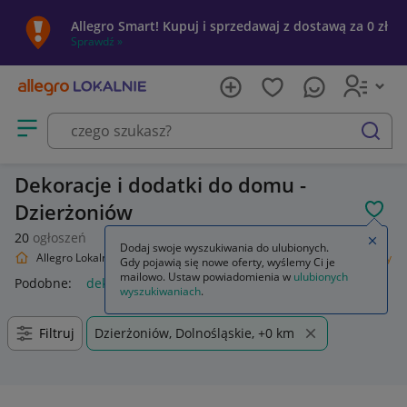
Allegro Smart! Kupuj i sprzedawaj z dostawą za 0 zł
Sprawdź »
Otwórz menu z kategoriami
szukaj
Dekoracje i dodatki do domu -
Dzierżoniów
POL
20
ogłoszeń
Zamkn
Dodaj swoje wyszukiwania do ulubionych.
Allegro Lokalnie
Dom i Ogród
Wyposażenie
Dekoracje i ozdoby
Gdy pojawią się nowe oferty, wyślemy Ci je
mailowo. Ustaw powiadomienia w
ulubionych
Podobne:
dekoracje i ozdoby do kuchni
wyszukiwaniach
.
Filtruj
Dzierżoniów, Dolnośląskie, +0 km