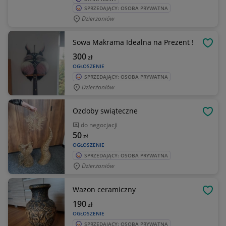
SPRZEDAJĄCY: OSOBA PRYWATNA
Dzierżoniów
Sowa Makrama Idealna na Prezent !
OBSE
300
zł
OGŁOSZENIE
SPRZEDAJĄCY: OSOBA PRYWATNA
Dzierżoniów
Ozdoby swiąteczne
OBSE
do negocjacji
50
zł
OGŁOSZENIE
SPRZEDAJĄCY: OSOBA PRYWATNA
Dzierżoniów
Wazon ceramiczny
OBSE
190
zł
OGŁOSZENIE
SPRZEDAJĄCY: OSOBA PRYWATNA