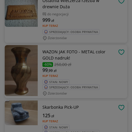
Ostatnia Wieczerza rzeźba w
OBSE
drewnie Duża
do negocjacji
999
zł
KUP TERAZ
SPRZEDAJĄCY: OSOBA PRYWATNA
Dzierżoniów
WAZON JAK FOTO - METAL color
OBSE
GOLD nadruk!
250
,00 zł
-60%
99
,99
zł
KUP TERAZ
STAN: NOWY
SPRZEDAJĄCY: OSOBA PRYWATNA
Dzierżoniów
Skarbonka Pick-UP
OBSE
125
zł
KUP TERAZ
STAN: NOWY