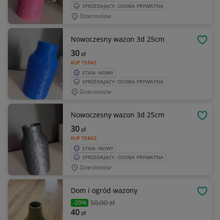
SPRZEDAJĄCY: OSOBA PRYWATNA
Dzierżoniów
Nowoczesny wazon 3d 25cm
OBSE
30
zł
KUP TERAZ
STAN: NOWY
SPRZEDAJĄCY: OSOBA PRYWATNA
Dzierżoniów
Nowoczesny wazon 3d 25cm
OBSE
30
zł
KUP TERAZ
STAN: NOWY
SPRZEDAJĄCY: OSOBA PRYWATNA
Dzierżoniów
Dom i ogród wazony
OBSE
50
,00 zł
-20%
40
zł