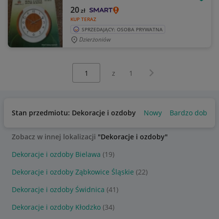
OBSE
20
zł
KUP TERAZ
SPRZEDAJĄCY: OSOBA PRYWATNA
Dzierżoniów
Wybierz stronę:
Następna strona
z
1
Stan przedmiotu: Dekoracje i ozdoby
Nowy
Bardzo dobry
Zobacz w innej lokalizacji
"Dekoracje i ozdoby"
Dekoracje i ozdoby Bielawa
(19)
Dekoracje i ozdoby Ząbkowice Śląskie
(22)
Dekoracje i ozdoby Świdnica
(41)
Dekoracje i ozdoby Kłodzko
(34)