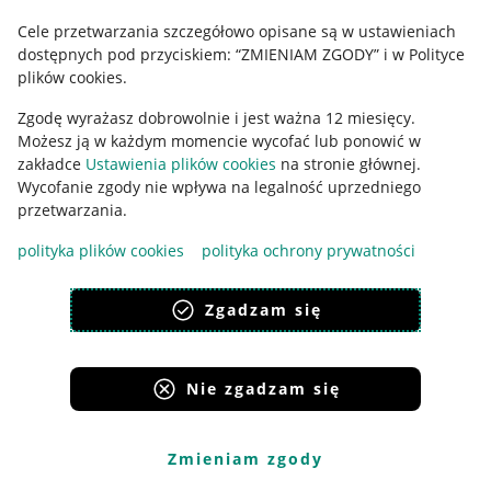
Cele przetwarzania szczegółowo opisane są w ustawieniach
Udostępnianie lokalizacji
dostępnych pod przyciskiem: “ZMIENIAM ZGODY” i w Polityce
Informacje dla Aktu o Usługach Cyfrowych
plików cookies.
Zgodę wyrażasz dobrowolnie i jest ważna 12 miesięcy.
Pobierz aplikację
Możesz ją w każdym momencie wycofać lub ponowić w
zakładce
Ustawienia plików cookies
na stronie głównej.
Wycofanie zgody nie wpływa na legalność uprzedniego
przetwarzania.
polityka plików cookies
polityka ochrony prywatności
Zgadzam się
Nie zgadzam się
Korzystanie z serwisu oznacza akceptację
regulaminu
.
Zmieniam zgody