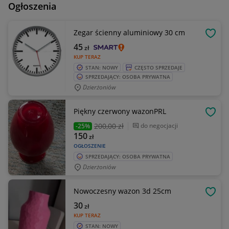
Ogłoszenia
Zegar ścienny aluminiowy 30 cm
OBSE
45
zł
KUP TERAZ
STAN: NOWY
CZĘSTO SPRZEDAJE
SPRZEDAJĄCY: OSOBA PRYWATNA
Dzierżoniów
Piękny czerwony wazonPRL
OBSE
200
,00 zł
do negocjacji
-25%
150
zł
OGŁOSZENIE
SPRZEDAJĄCY: OSOBA PRYWATNA
Dzierżoniów
Nowoczesny wazon 3d 25cm
OBSE
30
zł
KUP TERAZ
STAN: NOWY