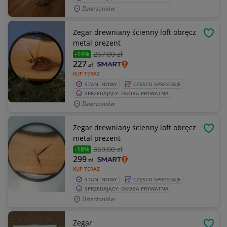
Dzierżoniów
Zegar drewniany ścienny loft obręcz
OBSE
metal prezent
267
,00 zł
-14%
227
zł
KUP TERAZ
STAN: NOWY
CZĘSTO SPRZEDAJE
SPRZEDAJĄCY: OSOBA PRYWATNA
Dzierżoniów
Zegar drewniany ścienny loft obręcz
OBSE
metal prezent
369
,00 zł
-18%
299
zł
KUP TERAZ
STAN: NOWY
CZĘSTO SPRZEDAJE
SPRZEDAJĄCY: OSOBA PRYWATNA
Dzierżoniów
Zegar