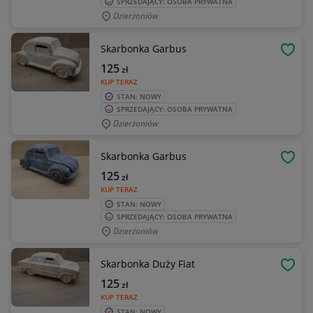
SPRZEDAJĄCY: OSOBA PRYWATNA
Dzierżoniów
Skarbonka Garbus
OBSE
125
zł
KUP TERAZ
STAN: NOWY
SPRZEDAJĄCY: OSOBA PRYWATNA
Dzierżoniów
Skarbonka Garbus
OBSE
125
zł
KUP TERAZ
STAN: NOWY
SPRZEDAJĄCY: OSOBA PRYWATNA
Dzierżoniów
Skarbonka Duży Fiat
OBSE
125
zł
KUP TERAZ
STAN: NOWY