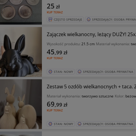
25
zł
KUP TERAZ
CZĘSTO SPRZEDAJE
SPRZEDAJĄCY: OSOBA PRYW
Zajączek wielkanocny, leżący DUŻY! 25
Wysokość produktu:
21.5 cm
Materiał wykonania:
tw
45
,99
zł
KUP TERAZ
STAN: NOWY
SPRZEDAJĄCY: OSOBA PRYWATNA
Zestaw 5 ozdób wielkanocnych + taca. Z
Materiał wykonania:
tworzywo sztuczne
Kolor:
beżow
69
,99
zł
KUP TERAZ
STAN: NOWY
SPRZEDAJĄCY: OSOBA PRYWATNA