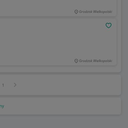
Grodzisk Wielkopolski
OBSERWU
Grodzisk Wielkopolski
Następna strona
z
1
ny