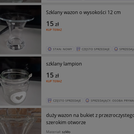
Szklany wazon o wysokości 12 cm
15
zł
KUP TERAZ
STAN: NOWY
CZĘSTO SPRZEDAJE
SPRZEDAJ
szklany lampion
15
zł
KUP TERAZ
CZĘSTO SPRZEDAJE
SPRZEDAJĄCY: OSOBA PRYW
duży wazon na bukiet z przezroczysteg
szerokim otworze
Materiał:
szkło