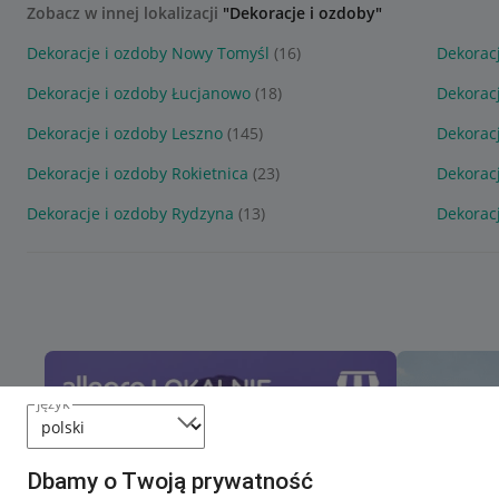
Zobacz w innej lokalizacji
"Dekoracje i ozdoby"
Dekoracje i ozdoby Nowy Tomyśl
(16)
Dekorac
Dekoracje i ozdoby Łucjanowo
(18)
Dekorac
Dekoracje i ozdoby Leszno
(145)
Dekorac
Dekoracje i ozdoby Rokietnica
(23)
Dekorac
Dekoracje i ozdoby Rydzyna
(13)
Dekoracj
język
Dbamy o Twoją prywatność