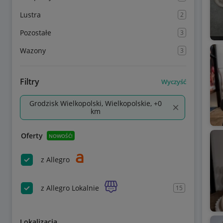
Lustra
2
Pozostałe
3
Wazony
3
Filtry
Wyczyść
Grodzisk Wielkopolski, Wielkopolskie, +0
km
Oferty
NOWOŚĆ!
z Allegro
z Allegro Lokalnie
15
Lokalizacja