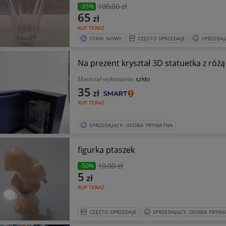
100
,00 zł
-35%
65
zł
KUP TERAZ
STAN: NOWY
CZĘSTO SPRZEDAJE
SPRZEDAJ
Na prezent kryształ 3D statuetka z różą
Materiał wykonania:
szkło
35
zł
KUP TERAZ
SPRZEDAJĄCY: OSOBA PRYWATNA
figurka ptaszek
10
,00 zł
-50%
5
zł
KUP TERAZ
CZĘSTO SPRZEDAJE
SPRZEDAJĄCY: OSOBA PRYW