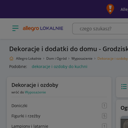
All
Otwórz menu z kategoriami
Dekoracje i dodatki do domu - Grodzis
Allegro Lokalnie
Dom i Ogród
Wyposażenie
Dekoracje i ozdoby
Podobne:
dekoracje i ozdoby do kuchni
Dekoracje i ozdoby
Wido
wróć do
Wyposażenie
Doniczki
1
Og
Figurki i rzeźby
5
Lampiony i latarnie
1