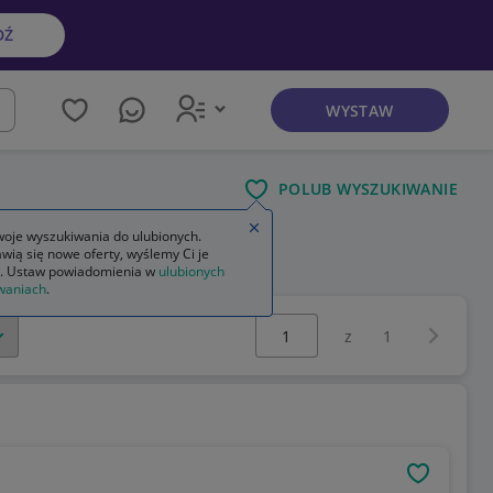
DŹ
WYSTAW
kaj
POLUB WYSZUKIWANIE
Zamknij wskazówkę
oje wyszukiwania do ulubionych.
wią się nowe oferty, wyślemy Ci je
. Ustaw powiadomienia w
ulubionych
waniach
.
Wybierz stronę:
Następna 
z
1
OBSERWU