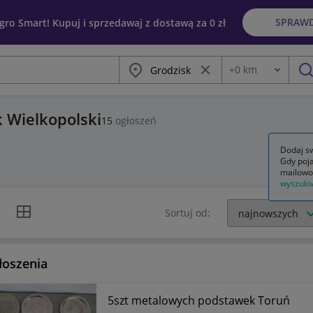
SPRAW
egro Smart! Kupuj i sprzedawaj z dostawą za 0 zł
Miasto
Wyczyść frazę
+
0
km
Odległość
szu
k Wielkopolski
15
ogłoszeń
Dodaj sw
Gdy poja
mailowo
wyszuki
k listy
Widok siatki
Sortuj od:
łoszenia
5szt metalowych podstawek Toruń