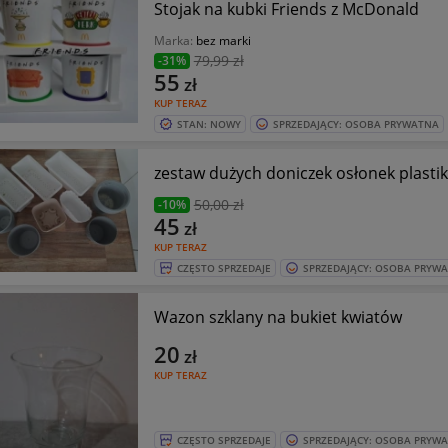
Stojak na kubki Friends z McDonald
Marka:
bez marki
79
,99 zł
-31%
55
zł
KUP TERAZ
STAN: NOWY
SPRZEDAJĄCY: OSOBA PRYWATNA
zestaw dużych doniczek osłonek plasti
50
,00 zł
-10%
45
zł
KUP TERAZ
CZĘSTO SPRZEDAJE
SPRZEDAJĄCY: OSOBA PRYW
Wazon szklany na bukiet kwiatów
20
zł
KUP TERAZ
CZĘSTO SPRZEDAJE
SPRZEDAJĄCY: OSOBA PRYW