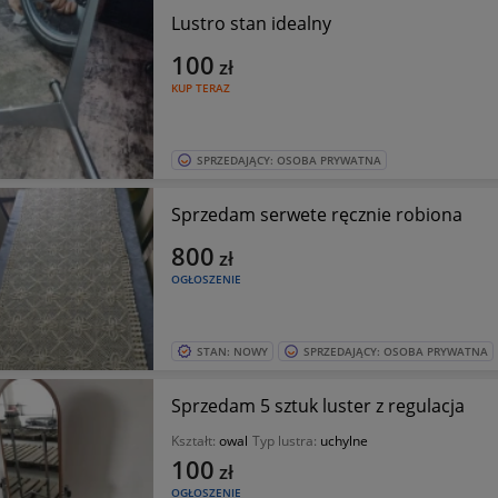
Lustro stan idealny
100
zł
KUP TERAZ
SPRZEDAJĄCY: OSOBA PRYWATNA
Sprzedam serwete ręcznie robiona
800
zł
OGŁOSZENIE
STAN: NOWY
SPRZEDAJĄCY: OSOBA PRYWATNA
Sprzedam 5 sztuk luster z regulacja
Kształt:
owal
Typ lustra:
uchylne
100
zł
OGŁOSZENIE