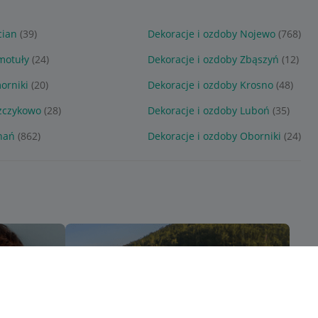
cian
(39)
Dekoracje i ozdoby Nojewo
(768)
motuły
(24)
Dekoracje i ozdoby Zbąszyń
(12)
orniki
(20)
Dekoracje i ozdoby Krosno
(48)
szczykowo
(28)
Dekoracje i ozdoby Luboń
(35)
nań
(862)
Dekoracje i ozdoby Oborniki
(24)