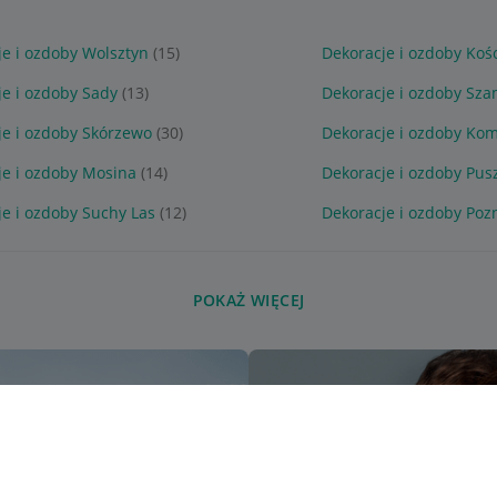
je i ozdoby Wolsztyn
(15)
Dekoracje i ozdoby Koś
je i ozdoby Sady
(13)
Dekoracje i ozdoby Sza
je i ozdoby Skórzewo
(30)
Dekoracje i ozdoby Kom
je i ozdoby Mosina
(14)
Dekoracje i ozdoby Pu
e i ozdoby Suchy Las
(12)
Dekoracje i ozdoby Poz
POKAŻ WIĘCEJ