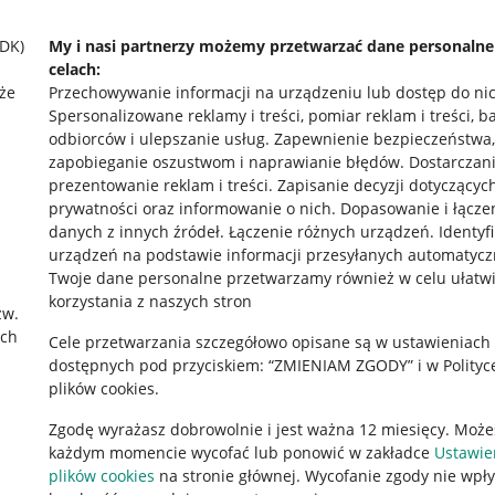
SDK)
My i nasi partnerzy możemy przetwarzać dane personaln
celach:
że
Przechowywanie informacji na urządzeniu lub dostęp do ni
Spersonalizowane reklamy i treści, pomiar reklam i treści, b
odbiorców i ulepszanie usług
.
Zapewnienie bezpieczeństwa,
zapobieganie oszustwom i naprawianie błędów
.
Dostarczani
prezentowanie reklam i treści
.
Zapisanie decyzji dotyczącyc
prywatności oraz informowanie o nich
.
Dopasowanie i łącze
danych z innych źródeł
.
Łączenie różnych urządzeń
.
Identyf
urządzeń na podstawie informacji przesyłanych automatycz
rawne
Pobierz aplikację
Twoje dane personalne przetwarzamy również w celu ułatw
korzystania z naszych stron
zw.
ach
Cele przetwarzania szczegółowo opisane są w ustawieniach
 "cookies"
dostępnych pod przyciskiem: “ZMIENIAM ZGODY” i w Polityc
plików cookies.
ów "cookies"
Zgodę wyrażasz dobrowolnie i jest ważna 12 miesięcy. Może
okalizacji
każdym momencie wycofać lub ponowić w zakładce
Ustawie
 Aktu o Usługach Cyfrowych
plików cookies
na stronie głównej. Wycofanie zgody nie wpł