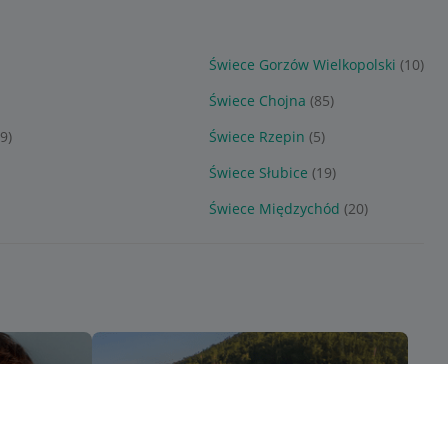
Świece Gorzów Wielkopolski
(10)
Świece Chojna
(85)
(9)
Świece Rzepin
(5)
Świece Słubice
(19)
Świece Międzychód
(20)