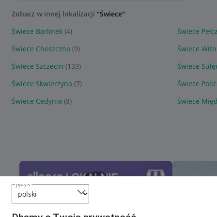
Zobacz w innej lokalizacji
"Świece"
Świece Barlinek
(4)
Świece Pełc
Świece Choszczno
(9)
Świece Witn
Świece Szczecin
(133)
Świece Sulę
Świece Skwierzyna
(7)
Świece Poli
Świece Cedynia
(8)
Świece Międ
język