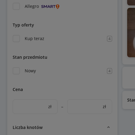
Allegro
Typ oferty
Kup teraz
4
Stan przedmiotu
Nowy
4
Cena
Sta
zł
–
zł
Liczba knotów