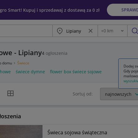
SPRAW
egro Smart! Kupuj i sprzedawaj z dostawą za 0 zł
Miasto
Wyczyść frazę
+
0
km
Odległość
szu
owe - Lipiany
4
ogłoszenia
do domu
Świece
Dodaj sw
Gdy poja
chowe
świece dymne
flower box świece sojowe
mailowo
wyszuki
k listy
Widok siatki
Sortuj od:
łoszenia
Świeca sojowa świąteczna