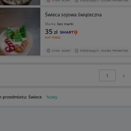
STAN: NOWY
SPRZEDAJĄCY: OSOBA PRYWATNA
Świeca sojowa świąteczna
Marka:
bez marki
35
zł
KUP TERAZ
STAN: NOWY
SPRZEDAJĄCY: OSOBA PRYWATNA
Wybierz stronę:
n przedmiotu: Świece
Nowy