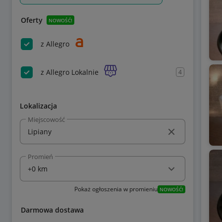
Oferty
NOWOŚĆ!
z Allegro
z Allegro Lokalnie
4
Lokalizacja
Miejscowość
Promień
Pokaż ogłoszenia w promieniu
NOWOŚĆ!
Darmowa dostawa