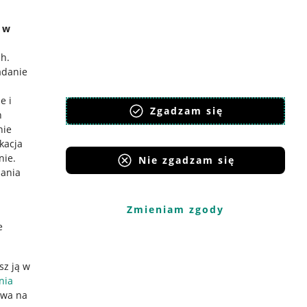
e w
ch
.
adanie
e i
Zgadzam się
h
nie
ikacja
nie
.
Nie zgadzam się
iania
Zmieniam zgody
e
sz ją w
nia
ywa na