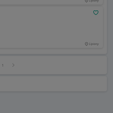
Lipiany
OBSERWU
Lipiany
Następna strona
z
1