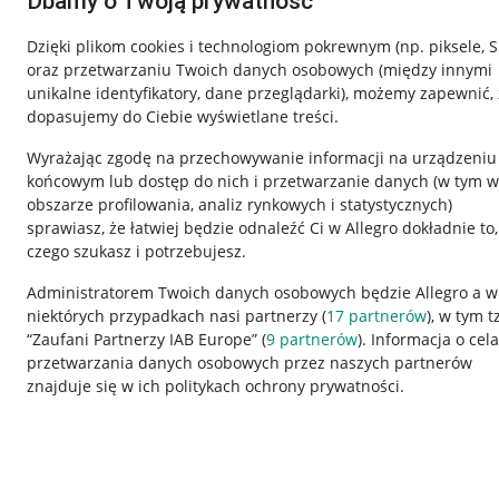
Dbamy o Twoją prywatność
Dzięki plikom cookies i technologiom pokrewnym
(np. piksele, 
oraz przetwarzaniu Twoich danych osobowych
(między innymi
unikalne identyfikatory, dane przeglądarki)
, możemy zapewnić, 
dopasujemy do Ciebie wyświetlane treści.
Wyrażając zgodę na przechowywanie informacji na urządzeniu
końcowym lub dostęp do nich i przetwarzanie danych (w tym w
obszarze profilowania, analiz rynkowych i statystycznych)
sprawiasz, że łatwiej będzie odnaleźć Ci w Allegro dokładnie to,
Nawigacja
czego szukasz i potrzebujesz.
Przydatne informacje
Informacje p
Administratorem Twoich danych osobowych będzie Allegro a w
niektórych przypadkach nasi partnerzy (
17
partnerów
), w tym t
Jak to działa
Regulamin
“Zaufani Partnerzy IAB Europe” (
9
partnerów
). Informacja o cel
Napisz do nas
Polityka plików
przetwarzania danych osobowych przez naszych partnerów
znajduje się w ich politykach ochrony prywatności.
Allegro Gadane dla sprzedających
Ustawienia plik
Allegro Gadane dla kupujących
Udostępnianie l
Mapa miejscowości
Informacje dla