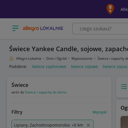
All
Otwórz menu z kategoriami
Świece Yankee Candle, sojowe, zapach
Allegro Lokalnie
Dom i Ogród
Wyposażenie
Świece i zapachy 
Podobne:
świece zapłonowe
świece sojowe
świece zapa
Świece
Wido
wróć do
Świece i zapachy do domu
Og
Filtry
Wyczyść
Lipiany, Zachodniopomorskie, +0 km