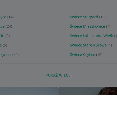
zyce
(14)
Świece Stargard
(18)
ica
(24)
Świece Mieszkowice
(7)
cin
(9)
Świece Lubiechnia Wielka
ce
(5)
Świece Stare Kurowo
(4)
zyrzecz
(4)
Świece Gryfice
(10)
POKAŻ WIĘCEJ