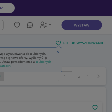
DŹ
WYSTAW
kaj
POLUB WYSZUKIWANIE
Zamknij wskazówkę
oje wyszukiwania do ulubionych.
wią się nowe oferty, wyślemy Ci je
. Ustaw powiadomienia w
ulubionych
waniach
.
Wybierz stronę:
Następna 
z
1
OBSERWU