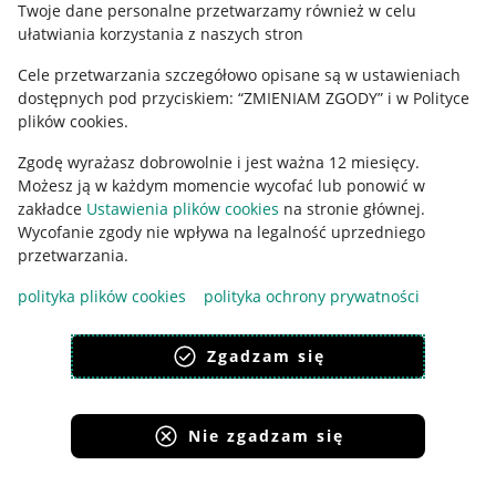
Twoje dane personalne przetwarzamy również w celu
ułatwiania korzystania z naszych stron
Ustawienia plików "cookies"
Cele przetwarzania szczegółowo opisane są w ustawieniach
Udostępnianie lokalizacji
dostępnych pod przyciskiem: “ZMIENIAM ZGODY” i w Polityce
Informacje dla Aktu o Usługach Cyfrowych
plików cookies.
Zgodę wyrażasz dobrowolnie i jest ważna 12 miesięcy.
Pobierz aplikację
Możesz ją w każdym momencie wycofać lub ponowić w
zakładce
Ustawienia plików cookies
na stronie głównej.
Wycofanie zgody nie wpływa na legalność uprzedniego
przetwarzania.
polityka plików cookies
polityka ochrony prywatności
Zgadzam się
Nie zgadzam się
Korzystanie z serwisu oznacza akceptację
regulaminu
.