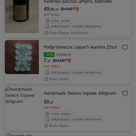
nastroju-paczuli, amyris, kadzidło
49
,99
zł
KUP TERAZ
STAN: NOWY
SPRZEDAJĄCY: OSOBA PRYWATNA
Ruda Śląska, Kochłowice
Podgrzewacze, zapach wanilia 22szt
OBSE
10
,00 zł
-30%
7
zł
KUP TERAZ
SPRZEDAJĄCY: OSOBA PRYWATNA
Ruda Śląska
Handmade Świece Sojowe 300gram
OBSE
50
zł
KUP TERAZ
STAN: NOWY
SPRZEDAJĄCY: OSOBA PRYWATNA
Ruda Śląska