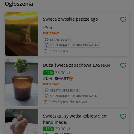
Ogłoszenia
Świeca z woskie pszczelego
OBSE
25
zł
KUP TERAZ
STAN: NOWY
SPRZEDAJĄCY: OSOBA PRYWATNA
Ruda Śląska
Duża świeca zapachowa BASTIAN
OBSE
35
,00 zł
-42%
20
zł
KUP TERAZ
CZĘSTO SPRZEDAJE
SPRZEDAJĄCY: OSOBA PRYWATNA
Ruda Śląska, Bielszowice
Świeczka , sylwetka kobiety 9 cm,
OBSE
hand made.
30
,00 zł
-16%