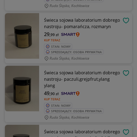
Ruda Śląska, Kochłowice
Świeca sojowa laboratorium dobrego
OBSE
nastroju- pomarańcza, rozmaryn
29
,99
zł
KUP TERAZ
STAN: NOWY
SPRZEDAJĄCY: OSOBA PRYWATNA
Ruda Śląska, Kochłowice
Świeca sojowa laboratorium dobrego
OBSE
nastroju- paczuli,grejpfrut,ylang
ylang
49
,90
zł
KUP TERAZ
STAN: NOWY
SPRZEDAJĄCY: OSOBA PRYWATNA
Ruda Śląska, Kochłowice
Świeca sojowa laboratorium dobrego
OBSE