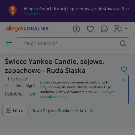
Allegro Smart! Kupuj i sprzedawaj z dostawą za 0 zł
Sprawdź »
Otwórz menu z kategoriami
szukaj
Świece Yankee Candle, sojowe,
zapachowe - Ruda Śląska
POL
11
ogłoszeń
Zamkn
Dodaj swoje wyszukiwania do ulubionych.
okalnie
Dom i Ogród
Wyposażenie
Świece i zapachy do domu
Świece
Gdy pojawią się nowe oferty, wyślemy Ci je
mailowo. Ustaw powiadomienia w
ulubionych
Podobne:
świece zapłonowe
świece sojowe
świece zapach
wyszukiwaniach
.
Filtruj
Ruda Śląska, Śląskie, +0 km