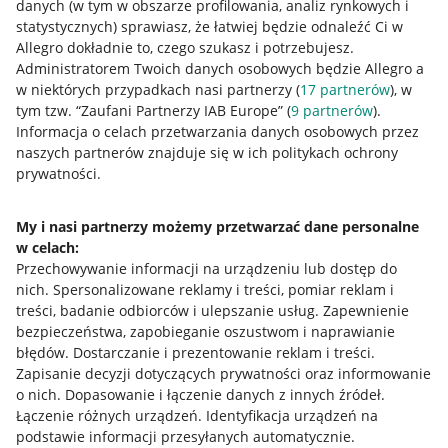
danych (w tym w obszarze profilowania, analiz rynkowych i
statystycznych) sprawiasz, że łatwiej będzie odnaleźć Ci w
Allegro dokładnie to, czego szukasz i potrzebujesz.
Administratorem Twoich danych osobowych będzie Allegro a
w niektórych przypadkach nasi partnerzy (
17
partnerów
), w
tym tzw. “Zaufani Partnerzy IAB Europe” (
9
partnerów
).
Przydatne informacje
Informacja o celach przetwarzania danych osobowych przez
naszych partnerów znajduje się w ich politykach ochrony
prywatności.
Jak to działa
Napisz do nas
My i nasi partnerzy możemy przetwarzać dane personalne
w celach:
Allegro Gadane dla sprzedających
Przechowywanie informacji na urządzeniu lub dostęp do
Allegro Gadane dla kupujących
nich
.
Spersonalizowane reklamy i treści, pomiar reklam i
treści, badanie odbiorców i ulepszanie usług
.
Zapewnienie
Mapa miejscowości
bezpieczeństwa, zapobieganie oszustwom i naprawianie
błędów
.
Dostarczanie i prezentowanie reklam i treści
.
Informacje prawne
Zapisanie decyzji dotyczących prywatności oraz informowanie
o nich
.
Dopasowanie i łączenie danych z innych źródeł
.
Regulamin
Łączenie różnych urządzeń
.
Identyfikacja urządzeń na
podstawie informacji przesyłanych automatycznie
.
Polityka plików "cookies"