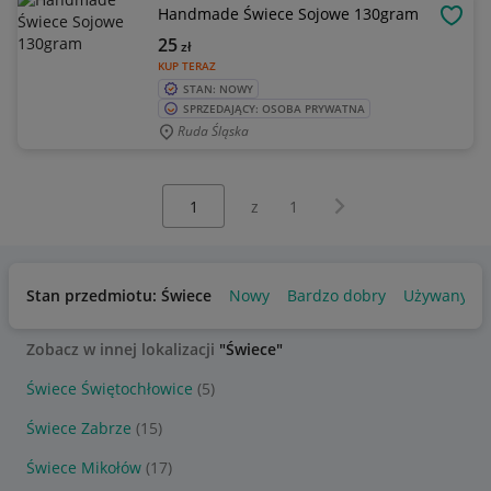
Handmade Świece Sojowe 130gram
OBSE
25
zł
KUP TERAZ
STAN: NOWY
SPRZEDAJĄCY: OSOBA PRYWATNA
Ruda Śląska
Wybierz stronę:
Następna strona
z
1
Stan przedmiotu: Świece
Nowy
Bardzo dobry
Używany
Zobacz w innej lokalizacji
"Świece"
Świece Świętochłowice
(5)
Świece Zabrze
(15)
Świece Mikołów
(17)