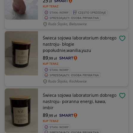
25
zł
KUP TERAZ
STAN: NOWY
CZĘSTO SPRZEDAJE
SPRZEDAJĄCY: OSOBA PRYWATNA
Ruda Śląska, Bielszowice
Świeca sojowa laboratorium dobrego
OBSE
nastroju- błogie
popołudnie,wanilia,yuzu
89
,99
zł
KUP TERAZ
STAN: NOWY
SPRZEDAJĄCY: OSOBA PRYWATNA
Ruda Śląska, Kochłowice
Świeca sojowa laboratorium dobrego
OBSE
nastroju- poranna energi, kawa,
imbir
89
,99
zł
KUP TERAZ
STAN: NOWY
SPRZEDAJĄCY: OSOBA PRYWATNA