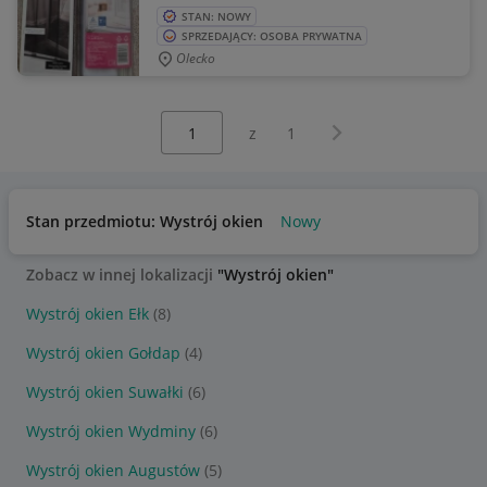
STAN: NOWY
SPRZEDAJĄCY: OSOBA PRYWATNA
Olecko
Wybierz stronę:
Następna strona
z
1
Stan przedmiotu: Wystrój okien
Nowy
Zobacz w innej lokalizacji
"Wystrój okien"
Wystrój okien Ełk
(8)
Wystrój okien Gołdap
(4)
Wystrój okien Suwałki
(6)
Wystrój okien Wydminy
(6)
Wystrój okien Augustów
(5)