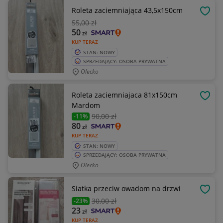
Roleta zaciemniająca 43,5x150cm
OBSE
55
,00 zł
50
zł
KUP TERAZ
STAN: NOWY
SPRZEDAJĄCY: OSOBA PRYWATNA
Olecko
Roleta zaciemniajaca 81x150cm
OBSE
Mardom
90
,00 zł
-11%
80
zł
KUP TERAZ
STAN: NOWY
SPRZEDAJĄCY: OSOBA PRYWATNA
Olecko
Siatka przeciw owadom na drzwi
OBSE
30
,00 zł
-23%
23
zł
KUP TERAZ