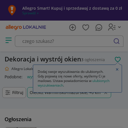
Allegro Smart! Kupuj i sprzedawaj z dostawą za 0 zł
Sprawdź »
Otwórz menu z kategoriami
szukaj
Dekoracja i wystrój okien
3
ogłoszenia
POL
Allegro Lokalnie
Dom i Ogród
Wyposażenie
Wystrój okien
Zamkn
Dodaj swoje wyszukiwania do ulubionych.
Gdy pojawią się nowe oferty, wyślemy Ci je
Podobne:
wystrój okien
lart wystrój okien
mailowo. Ustaw powiadomienia w
ulubionych
wyszukiwaniach
.
Filtruj
Olecko, Warmińsko-mazurskie, +0 km
Ogłoszenia