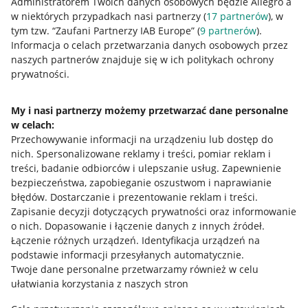
Administratorem Twoich danych osobowych będzie Allegro a
w niektórych przypadkach nasi partnerzy (
17
partnerów
), w
Nawigacja
tym tzw. “Zaufani Partnerzy IAB Europe” (
9
partnerów
).
Przydatne informacje
Informacja o celach przetwarzania danych osobowych przez
naszych partnerów znajduje się w ich politykach ochrony
prywatności.
Jak to działa
Napisz do nas
My i nasi partnerzy możemy przetwarzać dane personalne
w celach:
Allegro Gadane dla sprzedających
Przechowywanie informacji na urządzeniu lub dostęp do
Allegro Gadane dla kupujących
nich
.
Spersonalizowane reklamy i treści, pomiar reklam i
treści, badanie odbiorców i ulepszanie usług
.
Zapewnienie
Mapa miejscowości
bezpieczeństwa, zapobieganie oszustwom i naprawianie
błędów
.
Dostarczanie i prezentowanie reklam i treści
.
Informacje prawne
Zapisanie decyzji dotyczących prywatności oraz informowanie
o nich
.
Dopasowanie i łączenie danych z innych źródeł
.
Regulamin
Łączenie różnych urządzeń
.
Identyfikacja urządzeń na
podstawie informacji przesyłanych automatycznie
.
Polityka plików "cookies"
Twoje dane personalne przetwarzamy również w celu
ułatwiania korzystania z naszych stron
Ustawienia plików "cookies"