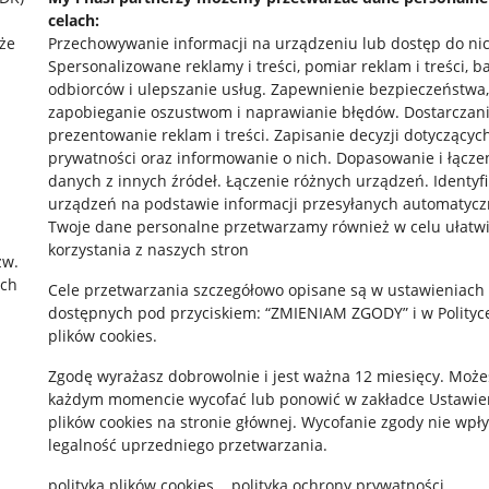
celach:
że
Przechowywanie informacji na urządzeniu lub dostęp do ni
Spersonalizowane reklamy i treści, pomiar reklam i treści, b
odbiorców i ulepszanie usług
.
Zapewnienie bezpieczeństwa,
zapobieganie oszustwom i naprawianie błędów
.
Dostarczani
prezentowanie reklam i treści
.
Zapisanie decyzji dotyczącyc
prywatności oraz informowanie o nich
.
Dopasowanie i łącze
danych z innych źródeł
.
Łączenie różnych urządzeń
.
Identyf
rawne
Pobierz aplikację
urządzeń na podstawie informacji przesyłanych automatycz
Twoje dane personalne przetwarzamy również w celu ułatw
korzystania z naszych stron
zw.
ach
 "cookies"
Cele przetwarzania szczegółowo opisane są w ustawieniach
dostępnych pod przyciskiem: “ZMIENIAM ZGODY” i w Polityc
ów "cookies"
plików cookies.
okalizacji
Zgodę wyrażasz dobrowolnie i jest ważna 12 miesięcy. Może
każdym momencie wycofać lub ponowić w zakładce
Ustawie
 Aktu o Usługach Cyfrowych
plików cookies
na stronie głównej. Wycofanie zgody nie wpł
legalność uprzedniego przetwarzania.
polityka plików cookies
polityka ochrony prywatności