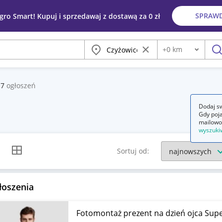
SPRAW
egro Smart! Kupuj i sprzedawaj z dostawą za 0 zł
Miasto
Wyczyść frazę
+
0
km
Odległość
szu
e
7
ogłoszeń
Dodaj sw
Gdy poja
mailowo
wyszuki
k listy
Widok siatki
Sortuj od:
łoszenia
Fotomontaż prezent na dzień ojca Supe