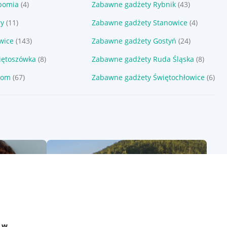
bomia
(4)
Zabawne gadżety Rybnik
(43)
ry
(11)
Zabawne gadżety Stanowice
(4)
wice
(143)
Zabawne gadżety Gostyń
(24)
iętoszówka
(8)
Zabawne gadżety Ruda Śląska
(8)
tom
(67)
Zabawne gadżety Świętochłowice
(6)
e w