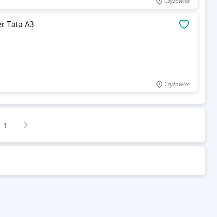
Czyżowice
r Tata A3
OBSERWU
Czyżowice
Następna strona
z
1