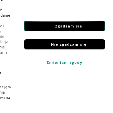
ch
.
adanie
e i
Zgadzam się
h
nie
ikacja
Nie zgadzam się
nie
.
iania
Zmieniam zgody
e
sz ją w
nia
ywa na