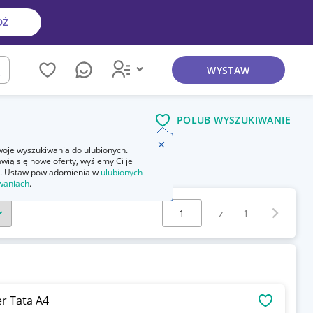
DŹ
WYSTAW
kaj
POLUB WYSZUKIWANIE
Zamknij wskazówkę
oje wyszukiwania do ulubionych.
wią się nowe oferty, wyślemy Ci je
. Ustaw powiadomienia w
ulubionych
waniach
.
Wybierz stronę:
Następna 
z
1
r Tata A4
OBSERWU