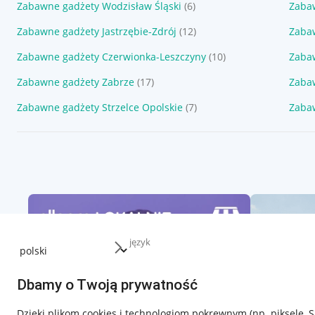
Zabawne gadżety Wodzisław Śląski
(6)
Zaba
Zabawne gadżety Jastrzębie-Zdrój
(12)
Zaba
Zabawne gadżety Czerwionka-Leszczyny
(10)
Zaba
Zabawne gadżety Zabrze
(17)
Zaba
Zabawne gadżety Strzelce Opolskie
(7)
Zaba
język
Dbamy o Twoją prywatność
Dzięki plikom cookies i technologiom pokrewnym
(np. piksele, 