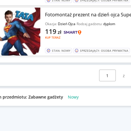
STAN: NOWY
SPRZEDAJĄCY: OSOBA PRYWATNA
Fotomontaż prezent na dzień ojca Supe
Okazja:
Dzień Ojca
Rodzaj gadżetu:
dyplom
119
zł
KUP TERAZ
STAN: NOWY
SPRZEDAJĄCY: OSOBA PRYWATNA
Wybierz stronę:
n przedmiotu: Zabawne gadżety
Nowy