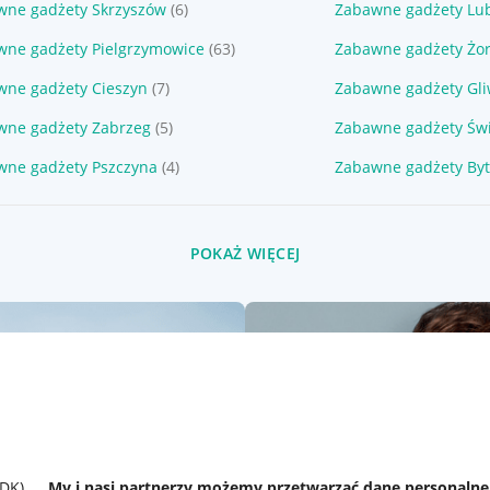
wne gadżety Skrzyszów
(6)
Zabawne gadżety Lu
wne gadżety Pielgrzymowice
(63)
Zabawne gadżety Żo
wne gadżety Cieszyn
(7)
Zabawne gadżety Gli
wne gadżety Zabrzeg
(5)
Zabawne gadżety Św
wne gadżety Pszczyna
(4)
Zabawne gadżety By
POKAŻ WIĘCEJ
SDK)
My i nasi partnerzy możemy przetwarzać dane personaln