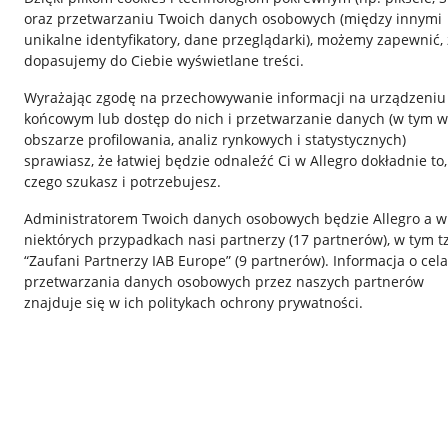
oraz przetwarzaniu Twoich danych osobowych
(między innymi
unikalne identyfikatory, dane przeglądarki)
, możemy zapewnić, 
dopasujemy do Ciebie wyświetlane treści.
Wyrażając zgodę na przechowywanie informacji na urządzeniu
końcowym lub dostęp do nich i przetwarzanie danych (w tym w
obszarze profilowania, analiz rynkowych i statystycznych)
Nawigacja
sprawiasz, że łatwiej będzie odnaleźć Ci w Allegro dokładnie to,
czego szukasz i potrzebujesz.
Przydatne informacje
Informacje p
Administratorem Twoich danych osobowych będzie Allegro a w
Jak to działa
Regulamin
niektórych przypadkach nasi partnerzy (
17
partnerów
), w tym t
“Zaufani Partnerzy IAB Europe” (
9
partnerów
). Informacja o cel
Napisz do nas
Polityka plików
przetwarzania danych osobowych przez naszych partnerów
Allegro Gadane dla sprzedających
Ustawienia plik
znajduje się w ich politykach ochrony prywatności.
Allegro Gadane dla kupujących
Udostępnianie l
Mapa miejscowości
Informacje dla