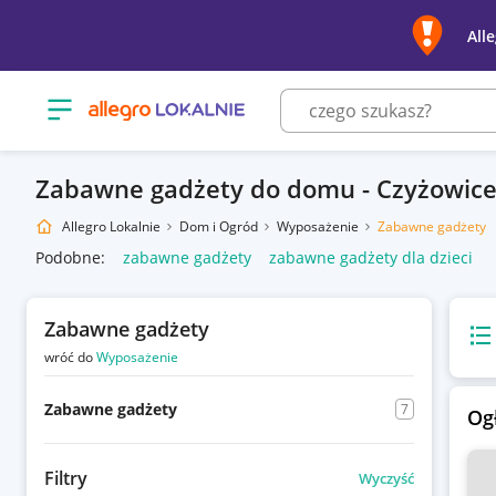
All
Otwórz menu z kategoriami
Zabawne gadżety do domu - Czyżowic
Allegro Lokalnie
Dom i Ogród
Wyposażenie
Zabawne gadżety
Podobne:
zabawne gadżety
zabawne gadżety dla dzieci
Zabawne gadżety
Wido
wróć do
Wyposażenie
Zabawne gadżety
7
Og
Filtry
Wyczyść