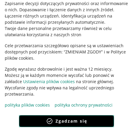
Informacje prawne
Zapisanie decyzji dotyczących prywatności oraz informowanie
o nich
.
Dopasowanie i łączenie danych z innych źródeł
.
Regulamin
Łączenie różnych urządzeń
.
Identyfikacja urządzeń na
podstawie informacji przesyłanych automatycznie
.
Polityka plików "cookies"
Twoje dane personalne przetwarzamy również w celu
ułatwiania korzystania z naszych stron
Ustawienia plików "cookies"
Cele przetwarzania szczegółowo opisane są w ustawieniach
Udostępnianie lokalizacji
dostępnych pod przyciskiem: “ZMIENIAM ZGODY” i w Polityce
Informacje dla Aktu o Usługach Cyfrowych
plików cookies.
Zgodę wyrażasz dobrowolnie i jest ważna 12 miesięcy.
Pobierz aplikację
Możesz ją w każdym momencie wycofać lub ponowić w
zakładce
Ustawienia plików cookies
na stronie głównej.
Wycofanie zgody nie wpływa na legalność uprzedniego
przetwarzania.
polityka plików cookies
polityka ochrony prywatności
Zgadzam się