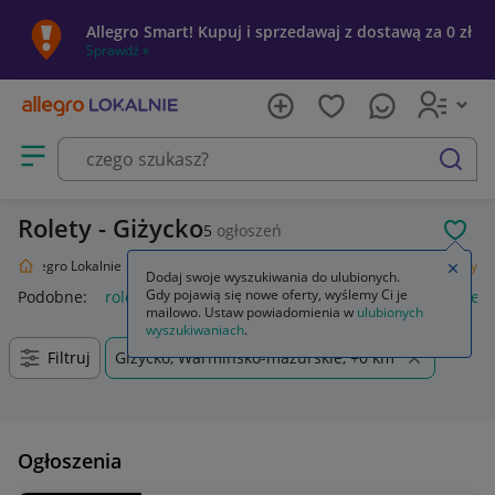
Allegro Smart! Kupuj i sprzedawaj z dostawą za 0 zł
Sprawdź »
Otwórz menu z kategoriami
szukaj
Rolety - Giżycko
5
ogłoszeń
POL
Allegro Lokalnie
Dom i Ogród
Wyposażenie
Wystrój okien
Rolety
Zamkn
Dodaj swoje wyszukiwania do ulubionych.
Gdy pojawią się nowe oferty, wyślemy Ci je
Podobne:
rolety
rolety dzień noc
rolety zewnętrzne
rolet
mailowo. Ustaw powiadomienia w
ulubionych
wyszukiwaniach
.
Filtruj
Giżycko, Warmińsko-mazurskie, +0 km
Ogłoszenia