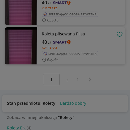
40
zł
KUP TERAZ
SPRZEDAJĄCY: OSOBA PRYWATNA
Giżycko
Roleta plisowana Plisa
OBSE
40
zł
KUP TERAZ
SPRZEDAJĄCY: OSOBA PRYWATNA
Giżycko
Wybierz stronę:
Następna strona
z
1
Stan przedmiotu: Rolety
Bardzo dobry
Zobacz w innej lokalizacji
"Rolety"
Rolety Ełk
(4)