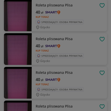
Roleta plisowana Plisa
OBSE
40
zł
KUP TERAZ
SPRZEDAJĄCY: OSOBA PRYWATNA
Giżycko
Roleta plisowana Plisa
OBSE
40
zł
KUP TERAZ
SPRZEDAJĄCY: OSOBA PRYWATNA
Giżycko
Roleta plisowana Plisa
OBSE
40
zł
KUP TERAZ
SPRZEDAJĄCY: OSOBA PRYWATNA
Giżycko
Roleta plisowana Plisa
OBSE