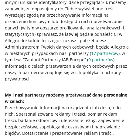
innymi unikalne identyfikatory, dane przeglądarki)
, możemy
zapewnić, że dopasujemy do Ciebie wyświetlane treści.
Wyrażając zgodę na przechowywanie informacji na
urządzeniu końcowym lub dostęp do nich i przetwarzanie
danych (w tym w obszarze profilowania, analiz rynkowych i
statystycznych) sprawiasz, że łatwiej będzie odnaleźć Ci w
Allegro dokładnie to, czego szukasz i potrzebujesz.
Administratorem Twoich danych osobowych będzie Allegro a
w niektórych przypadkach nasi partnerzy (
17
partnerów
), w
tym tzw. “Zaufani Partnerzy IAB Europe” (
9
partnerów
).
Przydatne informacje
Informacja o celach przetwarzania danych osobowych przez
naszych partnerów znajduje się w ich politykach ochrony
prywatności.
Jak to działa
Napisz do nas
My i nasi partnerzy możemy przetwarzać dane personalne
w celach:
Allegro Gadane dla sprzedających
Przechowywanie informacji na urządzeniu lub dostęp do
Allegro Gadane dla kupujących
nich
.
Spersonalizowane reklamy i treści, pomiar reklam i
treści, badanie odbiorców i ulepszanie usług
.
Zapewnienie
Mapa miejscowości
bezpieczeństwa, zapobieganie oszustwom i naprawianie
błędów
.
Dostarczanie i prezentowanie reklam i treści
.