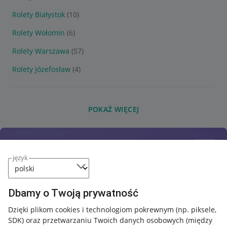
Rolety Białystok
(10)
Rolety Wołomin
(6)
Rolety Warszawa
(57)
Rolety Józefosław
(4)
POKAŻ WIĘCEJ
język
Dbamy o Twoją prywatność
Dzięki plikom cookies i technologiom pokrewnym
(np. piksele,
SDK)
oraz przetwarzaniu Twoich danych osobowych
(między