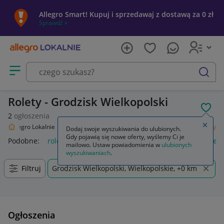
Allegro Smart! Kupuj i sprzedawaj z dostawą za 0 zł
Sprawdź »
Otwórz menu z kategoriami
szukaj
Rolety - Grodzisk Wielkopolski
POL
2
ogłoszenia
Zamkn
Allegro Lokalnie
Dom i Ogród
Wyposażenie
Wystrój okien
Rolety
Dodaj swoje wyszukiwania do ulubionych.
Gdy pojawią się nowe oferty, wyślemy Ci je
Podobne:
rolety
rolety dzień noc
rolety zewnętrzne
rolet
mailowo. Ustaw powiadomienia w
ulubionych
wyszukiwaniach
.
Filtruj
Grodzisk Wielkopolski, Wielkopolskie, +0 km
Ogłoszenia