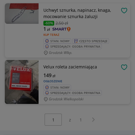
Uchwyt sznurka, napinacz, knaga,
OBSE
mocowanie sznurka żaluzji
2
,50 zł
-60%
1
zł
KUP TERAZ
STAN: NOWY
CZĘSTO SPRZEDAJE
SPRZEDAJĄCY: OSOBA PRYWATNA
Grodzisk Wlkp.
Velux roleta zaciemniająca
OBSE
149
zł
OGŁOSZENIE
STAN: NOWY
SPRZEDAJĄCY: OSOBA PRYWATNA
Grodzisk Wielkopolski
Wybierz stronę:
Następna strona
z
1