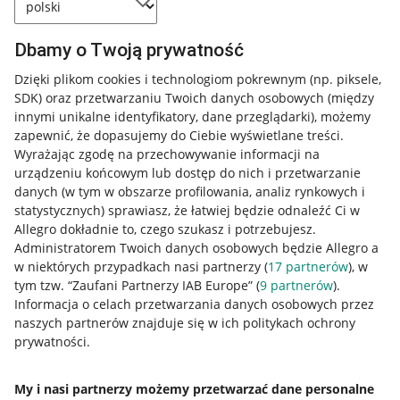
Dbamy o Twoją prywatność
Dzięki plikom cookies i technologiom pokrewnym
(np. piksele,
SDK)
oraz przetwarzaniu Twoich danych osobowych
(między
innymi unikalne identyfikatory, dane przeglądarki)
, możemy
zapewnić, że dopasujemy do Ciebie wyświetlane treści.
Wyrażając zgodę na przechowywanie informacji na
urządzeniu końcowym lub dostęp do nich i przetwarzanie
danych (w tym w obszarze profilowania, analiz rynkowych i
statystycznych) sprawiasz, że łatwiej będzie odnaleźć Ci w
Allegro dokładnie to, czego szukasz i potrzebujesz.
Administratorem Twoich danych osobowych będzie Allegro a
w niektórych przypadkach nasi partnerzy (
17
partnerów
), w
Nawigacja
tym tzw. “Zaufani Partnerzy IAB Europe” (
9
partnerów
).
Przydatne informacje
Informacja o celach przetwarzania danych osobowych przez
naszych partnerów znajduje się w ich politykach ochrony
prywatności.
Jak to działa
Napisz do nas
My i nasi partnerzy możemy przetwarzać dane personalne