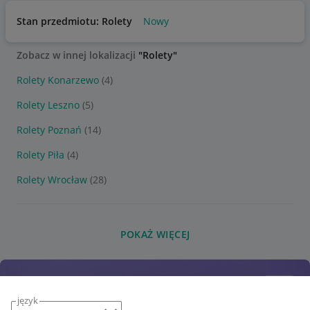
Stan przedmiotu: Rolety
Nowy
Zobacz w innej lokalizacji
"Rolety"
Rolety Konarzewo
(4)
Rolety Leszno
(5)
Rolety Poznań
(14)
Rolety Piła
(4)
Rolety Wrocław
(28)
POKAŻ WIĘCEJ
język