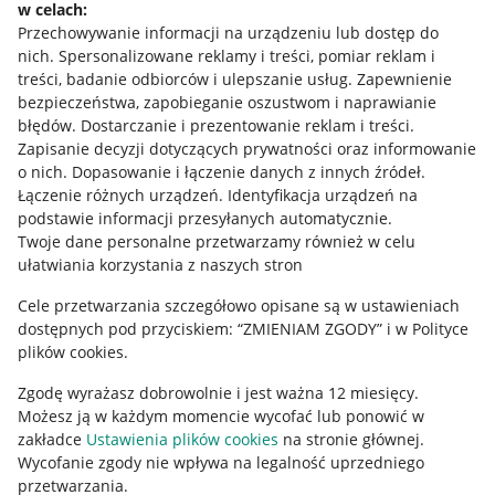
w celach:
Allegro Gadane dla sprzedających
Przechowywanie informacji na urządzeniu lub dostęp do
Allegro Gadane dla kupujących
nich
.
Spersonalizowane reklamy i treści, pomiar reklam i
treści, badanie odbiorców i ulepszanie usług
.
Zapewnienie
Mapa miejscowości
bezpieczeństwa, zapobieganie oszustwom i naprawianie
błędów
.
Dostarczanie i prezentowanie reklam i treści
.
Informacje prawne
Zapisanie decyzji dotyczących prywatności oraz informowanie
o nich
.
Dopasowanie i łączenie danych z innych źródeł
.
Regulamin
Łączenie różnych urządzeń
.
Identyfikacja urządzeń na
podstawie informacji przesyłanych automatycznie
.
Polityka plików "cookies"
Twoje dane personalne przetwarzamy również w celu
ułatwiania korzystania z naszych stron
Ustawienia plików "cookies"
Cele przetwarzania szczegółowo opisane są w ustawieniach
Udostępnianie lokalizacji
dostępnych pod przyciskiem: “ZMIENIAM ZGODY” i w Polityce
Informacje dla Aktu o Usługach Cyfrowych
plików cookies.
Zgodę wyrażasz dobrowolnie i jest ważna 12 miesięcy.
Pobierz aplikację
Możesz ją w każdym momencie wycofać lub ponowić w
zakładce
Ustawienia plików cookies
na stronie głównej.
Wycofanie zgody nie wpływa na legalność uprzedniego
przetwarzania.