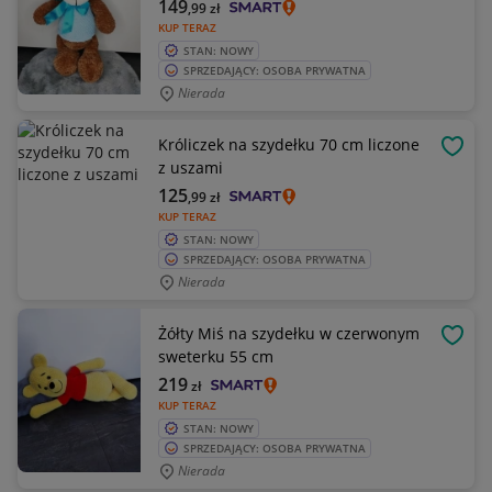
149
,99
zł
KUP TERAZ
STAN: NOWY
SPRZEDAJĄCY: OSOBA PRYWATNA
Nierada
Króliczek na szydełku 70 cm liczone
OBSE
z uszami
125
,99
zł
KUP TERAZ
STAN: NOWY
SPRZEDAJĄCY: OSOBA PRYWATNA
Nierada
Żółty Miś na szydełku w czerwonym
OBSE
sweterku 55 cm
219
zł
KUP TERAZ
STAN: NOWY
SPRZEDAJĄCY: OSOBA PRYWATNA
Nierada