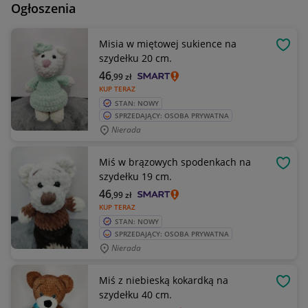
Ogłoszenia
Misia w miętowej sukience na
OBSE
szydełku 20 cm.
46
,99
zł
KUP TERAZ
STAN: NOWY
SPRZEDAJĄCY: OSOBA PRYWATNA
Nierada
Miś w brązowych spodenkach na
OBSE
szydełku 19 cm.
46
,99
zł
KUP TERAZ
STAN: NOWY
SPRZEDAJĄCY: OSOBA PRYWATNA
Nierada
Miś z niebieską kokardką na
OBSE
szydełku 40 cm.