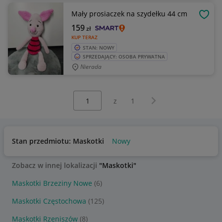
Mały prosiaczek na szydełku 44 cm
OBSE
159
zł
KUP TERAZ
STAN: NOWY
SPRZEDAJĄCY: OSOBA PRYWATNA
Nierada
Wybierz stronę:
Następna strona
z
1
Stan przedmiotu: Maskotki
Nowy
Zobacz w innej lokalizacji
"Maskotki"
Maskotki Brzeziny Nowe
(6)
Maskotki Częstochowa
(125)
Maskotki Rzeniszów
(8)