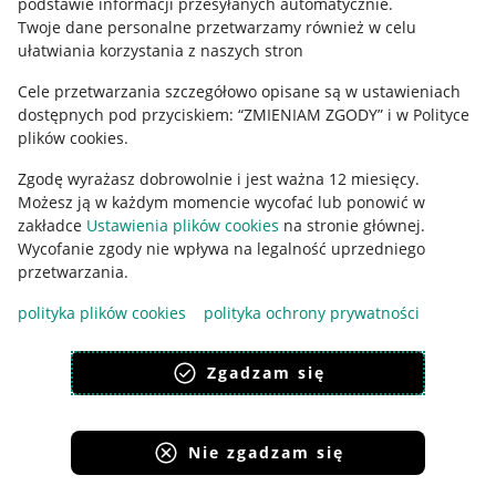
podstawie informacji przesyłanych automatycznie
.
Polityka plików "cookies"
Twoje dane personalne przetwarzamy również w celu
ułatwiania korzystania z naszych stron
Ustawienia plików "cookies"
Cele przetwarzania szczegółowo opisane są w ustawieniach
Udostępnianie lokalizacji
dostępnych pod przyciskiem: “ZMIENIAM ZGODY” i w Polityce
Informacje dla Aktu o Usługach Cyfrowych
plików cookies.
Zgodę wyrażasz dobrowolnie i jest ważna 12 miesięcy.
Pobierz aplikację
Możesz ją w każdym momencie wycofać lub ponowić w
zakładce
Ustawienia plików cookies
na stronie głównej.
Wycofanie zgody nie wpływa na legalność uprzedniego
przetwarzania.
polityka plików cookies
polityka ochrony prywatności
Zgadzam się
Nie zgadzam się
Korzystanie z serwisu oznacza akceptację
regulaminu
.