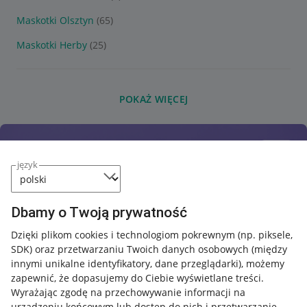
Maskotki Olsztyn
(65)
Maskotki Herby
(25)
POKAŻ WIĘCEJ
język
Dbamy o Twoją prywatność
Dzięki plikom cookies i technologiom pokrewnym
(np. piksele,
SDK)
oraz przetwarzaniu Twoich danych osobowych
(między
innymi unikalne identyfikatory, dane przeglądarki)
, możemy
zapewnić, że dopasujemy do Ciebie wyświetlane treści.
Wyrażając zgodę na przechowywanie informacji na
urządzeniu końcowym lub dostęp do nich i przetwarzanie