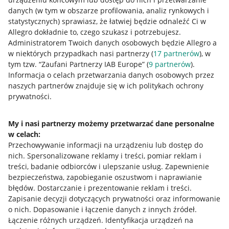
danych (w tym w obszarze profilowania, analiz rynkowych i
statystycznych) sprawiasz, że łatwiej będzie odnaleźć Ci w
Allegro dokładnie to, czego szukasz i potrzebujesz.
Administratorem Twoich danych osobowych będzie Allegro a
w niektórych przypadkach nasi partnerzy (
17
partnerów
), w
Nawigacja
tym tzw. “Zaufani Partnerzy IAB Europe” (
9
partnerów
).
Przydatne informacje
Informacja o celach przetwarzania danych osobowych przez
naszych partnerów znajduje się w ich politykach ochrony
prywatności.
Jak to działa
Napisz do nas
My i nasi partnerzy możemy przetwarzać dane personalne
w celach:
Allegro Gadane dla sprzedających
Przechowywanie informacji na urządzeniu lub dostęp do
Allegro Gadane dla kupujących
nich
.
Spersonalizowane reklamy i treści, pomiar reklam i
treści, badanie odbiorców i ulepszanie usług
.
Zapewnienie
Mapa miejscowości
bezpieczeństwa, zapobieganie oszustwom i naprawianie
błędów
.
Dostarczanie i prezentowanie reklam i treści
.
Informacje prawne
Zapisanie decyzji dotyczących prywatności oraz informowanie
o nich
.
Dopasowanie i łączenie danych z innych źródeł
.
Regulamin
Łączenie różnych urządzeń
.
Identyfikacja urządzeń na