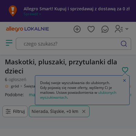
Allegro Smart! Kupuj i sprzedawaj z dostawą za 0 zł
Sprawdź »
Otwórz menu z kategoriami
szukaj
Maskotki, pluszaki, przytulanki dla
dzieci
POL
6
ogłoszeń
Zamkn
Dodaj swoje wyszukiwania do ulubionych.
om i Ogród
Święta i Karnawał
Nietrafiony prezent
Zabawki
Maskotki
Gdy pojawią się nowe oferty, wyślemy Ci je
mailowo. Ustaw powiadomienia w
ulubionych
Podobne:
maskotka
psi patrol maskotka
pimpek i luczek m
wyszukiwaniach
.
Filtruj
Nierada, Śląskie, +0 km