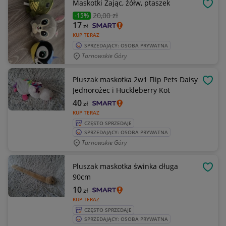
Maskotki Zając, żółw, ptaszek
OBSE
20
,00 zł
-15%
17
zł
KUP TERAZ
SPRZEDAJĄCY: OSOBA PRYWATNA
Tarnowskie Góry
Pluszak maskotka 2w1 Flip Pets Daisy
OBSE
Jednorożec i Huckleberry Kot
40
zł
KUP TERAZ
CZĘSTO SPRZEDAJE
SPRZEDAJĄCY: OSOBA PRYWATNA
Tarnowskie Góry
Pluszak maskotka świnka długa
OBSE
90cm
10
zł
KUP TERAZ
CZĘSTO SPRZEDAJE
SPRZEDAJĄCY: OSOBA PRYWATNA