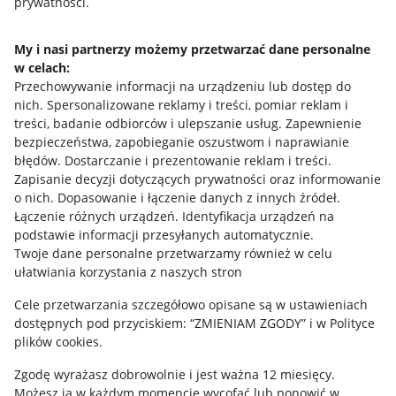
prywatności.
Jak to działa
Napisz do nas
My i nasi partnerzy możemy przetwarzać dane personalne
w celach:
Allegro Gadane dla sprzedających
Przechowywanie informacji na urządzeniu lub dostęp do
Allegro Gadane dla kupujących
nich
.
Spersonalizowane reklamy i treści, pomiar reklam i
treści, badanie odbiorców i ulepszanie usług
.
Zapewnienie
Mapa miejscowości
bezpieczeństwa, zapobieganie oszustwom i naprawianie
błędów
.
Dostarczanie i prezentowanie reklam i treści
.
Informacje prawne
Zapisanie decyzji dotyczących prywatności oraz informowanie
o nich
.
Dopasowanie i łączenie danych z innych źródeł
.
Regulamin
Łączenie różnych urządzeń
.
Identyfikacja urządzeń na
podstawie informacji przesyłanych automatycznie
.
Polityka plików "cookies"
Twoje dane personalne przetwarzamy również w celu
ułatwiania korzystania z naszych stron
Ustawienia plików "cookies"
Cele przetwarzania szczegółowo opisane są w ustawieniach
Udostępnianie lokalizacji
dostępnych pod przyciskiem: “ZMIENIAM ZGODY” i w Polityce
Informacje dla Aktu o Usługach Cyfrowych
plików cookies.
Zgodę wyrażasz dobrowolnie i jest ważna 12 miesięcy.
Pobierz aplikację
Możesz ją w każdym momencie wycofać lub ponowić w