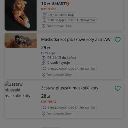
10
zł
KUP TERAZ
CZĘSTO SPRZEDAJE
SPRZEDAJĄCY: OSOBA PRYWATNA
Tarnowskie Góry
Maskotka kot pluszowe koty ZESTAW
OBSE
29
zł
LICYTACJA
03:11:13
do końca
0 osób licytuje
SPRZEDAJĄCY: OSOBA PRYWATNA
Tarnowskie Góry
Zestaw pluszaki maskotki koty
OBSE
28
zł
KUP TERAZ
SPRZEDAJĄCY: OSOBA PRYWATNA
Tarnowskie Góry