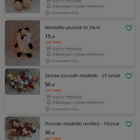
CZĘSTO SPRZEDAJE
SPRZEDAJĄCY: OSOBA PRYWATNA
Tarnowskie Góry
Maskotka pluszak lis 24cm
OBSE
15
zł
KUP TERAZ
CZĘSTO SPRZEDAJE
SPRZEDAJĄCY: OSOBA PRYWATNA
Tarnowskie Góry
Zestaw pluszaki maskotki - 23 sztuki
OBSE
50
zł
KUP TERAZ
CZĘSTO SPRZEDAJE
SPRZEDAJĄCY: OSOBA PRYWATNA
Tarnowskie Góry
Pluszaki maskotki renifery - 10sztuk
OBSE
30
zł
KUP TERAZ