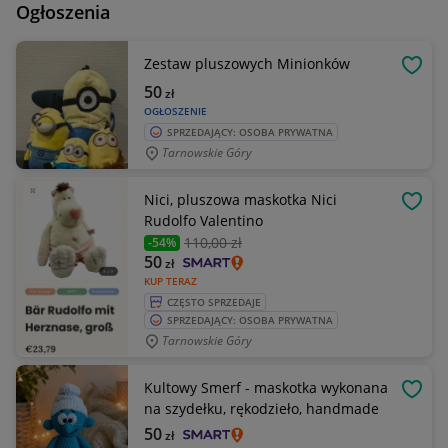
Ogłoszenia
Zestaw pluszowych Minionków
OBSE
50
zł
OGŁOSZENIE
SPRZEDAJĄCY: OSOBA PRYWATNA
Tarnowskie Góry
Nici, pluszowa maskotka Nici
OBSE
Rudolfo Valentino
110
,00 zł
-54%
50
zł
KUP TERAZ
CZĘSTO SPRZEDAJE
SPRZEDAJĄCY: OSOBA PRYWATNA
Tarnowskie Góry
Kultowy Smerf - maskotka wykonana
OBSE
na szydełku, rękodzieło, handmade
50
zł