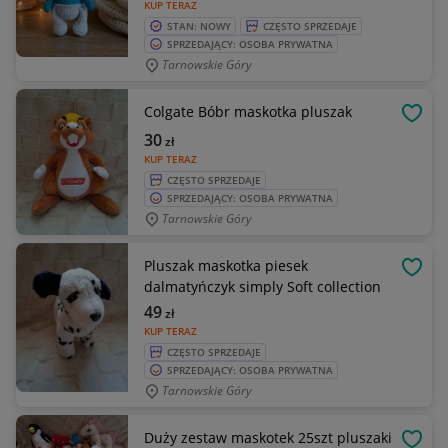
KUP TERAZ
STAN: NOWY
CZĘSTO SPRZEDAJE
SPRZEDAJĄCY: OSOBA PRYWATNA
Tarnowskie Góry
Colgate Bóbr maskotka pluszak
OBSE
30
zł
KUP TERAZ
CZĘSTO SPRZEDAJE
SPRZEDAJĄCY: OSOBA PRYWATNA
Tarnowskie Góry
Pluszak maskotka piesek
OBSE
dalmatyńczyk simply Soft collection
49
zł
KUP TERAZ
CZĘSTO SPRZEDAJE
SPRZEDAJĄCY: OSOBA PRYWATNA
Tarnowskie Góry
Duży zestaw maskotek 25szt pluszaki