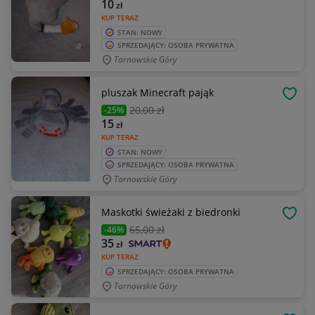
10
zł
KUP TERAZ
STAN: NOWY
SPRZEDAJĄCY: OSOBA PRYWATNA
Tarnowskie Góry
pluszak Minecraft pająk
OBSE
20
,00 zł
-25%
15
zł
KUP TERAZ
STAN: NOWY
SPRZEDAJĄCY: OSOBA PRYWATNA
Tarnowskie Góry
Maskotki świeżaki z biedronki
OBSE
65
,00 zł
-46%
35
zł
KUP TERAZ
SPRZEDAJĄCY: OSOBA PRYWATNA
Tarnowskie Góry