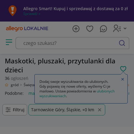
Allegro Smart! Kupuj i sprzedawaj z dostawą za 0 zł
Sprawdź »
Otwórz menu z kategoriami
szukaj
Maskotki, pluszaki, przytulanki dla
dzieci
POL
36
ogłoszeń
Zamkn
Dodaj swoje wyszukiwania do ulubionych.
om i Ogród
Święta i Karnawał
Nietrafiony prezent
Zabawki
Maskotki
Gdy pojawią się nowe oferty, wyślemy Ci je
mailowo. Ustaw powiadomienia w
ulubionych
Podobne:
maskotka
psi patrol maskotka
pimpek i luczek m
wyszukiwaniach
.
Filtruj
Tarnowskie Góry, Śląskie, +0 km