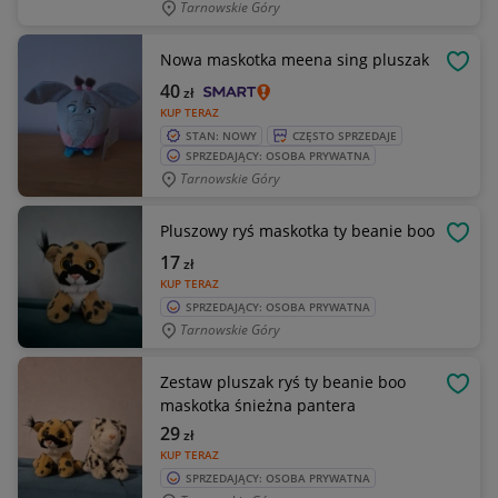
Tarnowskie Góry
Nowa maskotka meena sing pluszak
OBSE
40
zł
KUP TERAZ
STAN: NOWY
CZĘSTO SPRZEDAJE
SPRZEDAJĄCY: OSOBA PRYWATNA
Tarnowskie Góry
Pluszowy ryś maskotka ty beanie boo
OBSE
17
zł
KUP TERAZ
SPRZEDAJĄCY: OSOBA PRYWATNA
Tarnowskie Góry
Zestaw pluszak ryś ty beanie boo
OBSE
maskotka śnieżna pantera
29
zł
KUP TERAZ
SPRZEDAJĄCY: OSOBA PRYWATNA