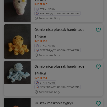
KUP TERAZ
STAN: NOWY
SPRZEDAJĄCY: OSOBA PRYWATNA
Tarnowskie Góry
Ośmiornica pluszak handmade
OBSE
14
,90
zł
KUP TERAZ
STAN: NOWY
SPRZEDAJĄCY: OSOBA PRYWATNA
Tarnowskie Góry
Ośmiornica pluszak handmade
OBSE
14
,90
zł
KUP TERAZ
STAN: NOWY
SPRZEDAJĄCY: OSOBA PRYWATNA
Tarnowskie Góry
Pluszak maskotka tygrys
OBSE