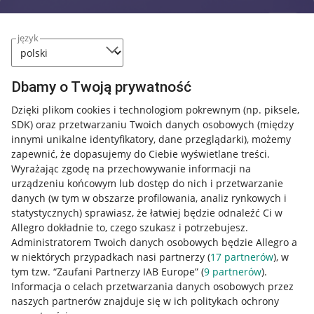
język
Dbamy o Twoją prywatność
Dzięki plikom cookies i technologiom pokrewnym
(np. piksele,
SDK)
oraz przetwarzaniu Twoich danych osobowych
(między
innymi unikalne identyfikatory, dane przeglądarki)
, możemy
zapewnić, że dopasujemy do Ciebie wyświetlane treści.
Wyrażając zgodę na przechowywanie informacji na
urządzeniu końcowym lub dostęp do nich i przetwarzanie
danych (w tym w obszarze profilowania, analiz rynkowych i
statystycznych) sprawiasz, że łatwiej będzie odnaleźć Ci w
Allegro dokładnie to, czego szukasz i potrzebujesz.
Administratorem Twoich danych osobowych będzie Allegro a
w niektórych przypadkach nasi partnerzy (
17
partnerów
), w
tym tzw. “Zaufani Partnerzy IAB Europe” (
9
partnerów
).
Przydatne informacje
Informacja o celach przetwarzania danych osobowych przez
naszych partnerów znajduje się w ich politykach ochrony