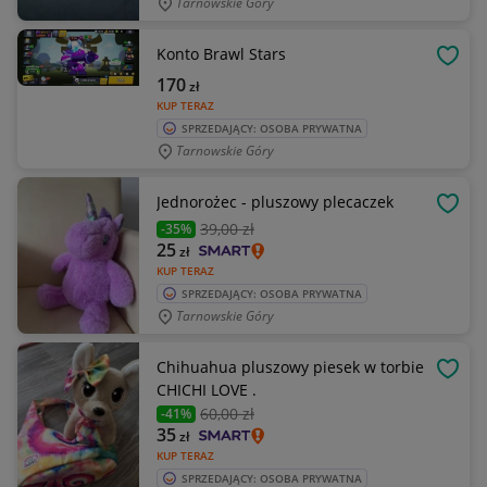
Tarnowskie Góry
Konto Brawl Stars
OBSE
170
zł
KUP TERAZ
SPRZEDAJĄCY: OSOBA PRYWATNA
Tarnowskie Góry
Jednorożec - pluszowy plecaczek
OBSE
39
,00 zł
-35%
25
zł
KUP TERAZ
SPRZEDAJĄCY: OSOBA PRYWATNA
Tarnowskie Góry
Chihuahua pluszowy piesek w torbie
OBSE
CHICHI LOVE .
60
,00 zł
-41%
35
zł
KUP TERAZ
SPRZEDAJĄCY: OSOBA PRYWATNA