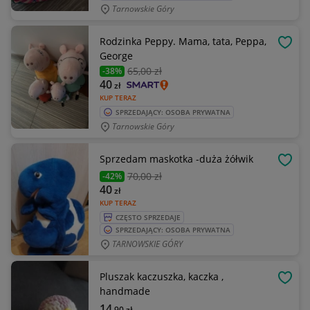
Tarnowskie Góry
Rodzinka Peppy. Mama, tata, Peppa,
OBSE
George
65
,00 zł
-38%
40
zł
KUP TERAZ
SPRZEDAJĄCY: OSOBA PRYWATNA
Tarnowskie Góry
Sprzedam maskotka -duża żółwik
OBSE
70
,00 zł
-42%
40
zł
KUP TERAZ
CZĘSTO SPRZEDAJE
SPRZEDAJĄCY: OSOBA PRYWATNA
TARNOWSKIE GÓRY
Pluszak kaczuszka, kaczka ,
OBSE
handmade
14
,90
zł