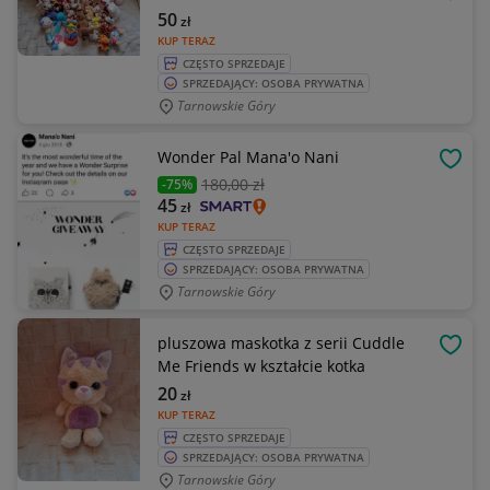
OBSE
50
zł
KUP TERAZ
CZĘSTO SPRZEDAJE
SPRZEDAJĄCY: OSOBA PRYWATNA
Tarnowskie Góry
Wonder Pal Mana'o Nani
OBSE
180
,00 zł
-75%
45
zł
KUP TERAZ
CZĘSTO SPRZEDAJE
SPRZEDAJĄCY: OSOBA PRYWATNA
Tarnowskie Góry
pluszowa maskotka z serii Cuddle
OBSE
Me Friends w kształcie kotka
20
zł
KUP TERAZ
CZĘSTO SPRZEDAJE
SPRZEDAJĄCY: OSOBA PRYWATNA
Tarnowskie Góry