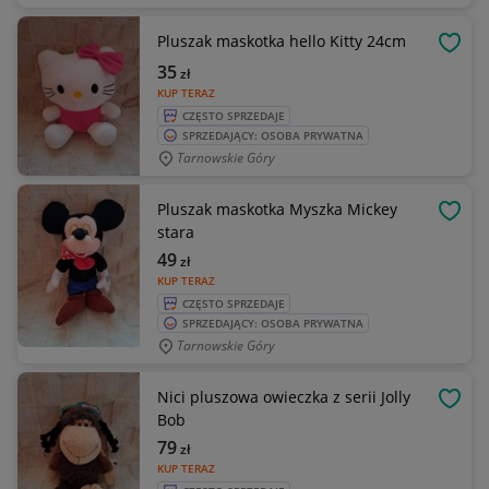
Pluszak maskotka hello Kitty 24cm
OBSE
35
zł
KUP TERAZ
CZĘSTO SPRZEDAJE
SPRZEDAJĄCY: OSOBA PRYWATNA
Tarnowskie Góry
Pluszak maskotka Myszka Mickey
OBSE
stara
49
zł
KUP TERAZ
CZĘSTO SPRZEDAJE
SPRZEDAJĄCY: OSOBA PRYWATNA
Tarnowskie Góry
Nici pluszowa owieczka z serii Jolly
OBSE
Bob
79
zł
KUP TERAZ