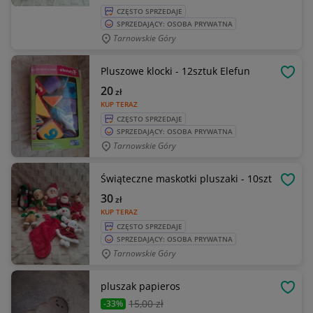
CZĘSTO SPRZEDAJE
SPRZEDAJĄCY: OSOBA PRYWATNA
Tarnowskie Góry
Pluszowe klocki - 12sztuk Elefun
OBSE
20
zł
KUP TERAZ
CZĘSTO SPRZEDAJE
SPRZEDAJĄCY: OSOBA PRYWATNA
Tarnowskie Góry
Świąteczne maskotki pluszaki - 10szt
OBSE
30
zł
KUP TERAZ
CZĘSTO SPRZEDAJE
SPRZEDAJĄCY: OSOBA PRYWATNA
Tarnowskie Góry
pluszak papieros
OBSE
15
,00 zł
-33%