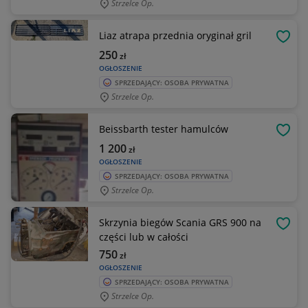
Strzelce Op.
Liaz atrapa przednia oryginał gril
OBSE
250
zł
OGŁOSZENIE
SPRZEDAJĄCY: OSOBA PRYWATNA
Strzelce Op.
Beissbarth tester hamulców
OBSE
1 200
zł
OGŁOSZENIE
SPRZEDAJĄCY: OSOBA PRYWATNA
Strzelce Op.
Skrzynia biegów Scania GRS 900 na
OBSE
części lub w całości
750
zł
OGŁOSZENIE
SPRZEDAJĄCY: OSOBA PRYWATNA
Strzelce Op.