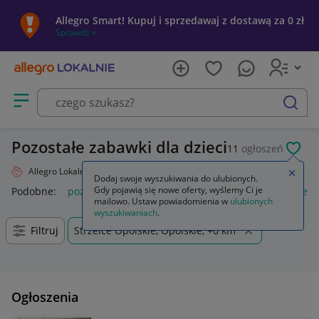
Allegro Smart! Kupuj i sprzedawaj z dostawą za 0 zł
Sprawdź »
Otwórz menu z kategoriami
szukaj
Pozostałe zabawki dla dzieci
11
ogłoszeń
POL
Allegro Lokalnie
Dziecko
Zabawki
Pozostałe
Zamkn
Dodaj swoje wyszukiwania do ulubionych.
Gdy pojawią się nowe oferty, wyślemy Ci je
Podobne:
pozostałe
łóżka pozostałe
pozostałe miasta i regi
mailowo. Ustaw powiadomienia w
ulubionych
wyszukiwaniach
.
Filtruj
Strzelce Opolskie, Opolskie, +0 km
Ogłoszenia