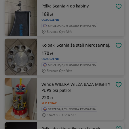
Półka Scania 4 do kabiny
OBSE
189
zł
OGŁOSZENIE
SPRZEDAJĄCY: OSOBA PRYWATNA
Strzelce Opolskie
Kołpaki Scania że stali nierdzewnej.
OBSE
170
zł
OGŁOSZENIE
SPRZEDAJĄCY: OSOBA PRYWATNA
Strzelce Opolskie
Winda WIELKA WIEŻA BAZA MIGHTY
OBSE
PUPS psi patrol
220
zł
KUP TERAZ
SPRZEDAJĄCY: OSOBA PRYWATNA
STRZELCE OPOLSKIE
Półka do skidas ikea na figurek