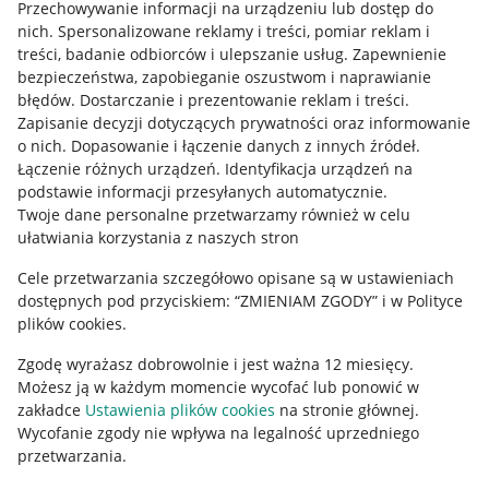
Przechowywanie informacji na urządzeniu lub dostęp do
Allegro Gadane dla kupujących
nich
.
Spersonalizowane reklamy i treści, pomiar reklam i
treści, badanie odbiorców i ulepszanie usług
.
Zapewnienie
Mapa miejscowości
bezpieczeństwa, zapobieganie oszustwom i naprawianie
błędów
.
Dostarczanie i prezentowanie reklam i treści
.
Informacje prawne
Zapisanie decyzji dotyczących prywatności oraz informowanie
o nich
.
Dopasowanie i łączenie danych z innych źródeł
.
Regulamin
Łączenie różnych urządzeń
.
Identyfikacja urządzeń na
podstawie informacji przesyłanych automatycznie
.
Polityka plików "cookies"
Twoje dane personalne przetwarzamy również w celu
ułatwiania korzystania z naszych stron
Ustawienia plików "cookies"
Cele przetwarzania szczegółowo opisane są w ustawieniach
Udostępnianie lokalizacji
dostępnych pod przyciskiem: “ZMIENIAM ZGODY” i w Polityce
Informacje dla Aktu o Usługach Cyfrowych
plików cookies.
Zgodę wyrażasz dobrowolnie i jest ważna 12 miesięcy.
Pobierz aplikację
Możesz ją w każdym momencie wycofać lub ponowić w
zakładce
Ustawienia plików cookies
na stronie głównej.
Wycofanie zgody nie wpływa na legalność uprzedniego
przetwarzania.