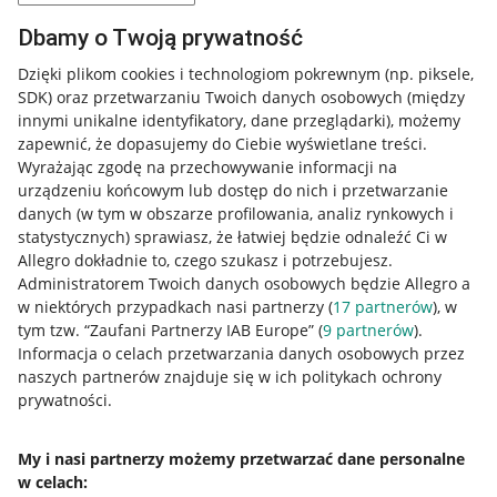
Dbamy o Twoją prywatność
Dzięki plikom cookies i technologiom pokrewnym
(np. piksele,
SDK)
oraz przetwarzaniu Twoich danych osobowych
(między
innymi unikalne identyfikatory, dane przeglądarki)
, możemy
zapewnić, że dopasujemy do Ciebie wyświetlane treści.
Wyrażając zgodę na przechowywanie informacji na
urządzeniu końcowym lub dostęp do nich i przetwarzanie
danych (w tym w obszarze profilowania, analiz rynkowych i
statystycznych) sprawiasz, że łatwiej będzie odnaleźć Ci w
Allegro dokładnie to, czego szukasz i potrzebujesz.
Administratorem Twoich danych osobowych będzie Allegro a
w niektórych przypadkach nasi partnerzy (
17
partnerów
), w
tym tzw. “Zaufani Partnerzy IAB Europe” (
9
partnerów
).
Przydatne informacje
Informacja o celach przetwarzania danych osobowych przez
naszych partnerów znajduje się w ich politykach ochrony
prywatności.
Jak to działa
Napisz do nas
My i nasi partnerzy możemy przetwarzać dane personalne
w celach:
Allegro Gadane dla sprzedających