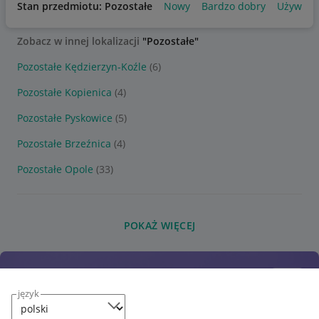
Stan przedmiotu: Pozostałe
Nowy
Bardzo dobry
Używany
Zobacz w innej lokalizacji
"Pozostałe"
Pozostałe Kędzierzyn-Koźle
(6)
Pozostałe Kopienica
(4)
Pozostałe Pyskowice
(5)
Pozostałe Brzeźnica
(4)
Pozostałe Opole
(33)
POKAŻ WIĘCEJ
język