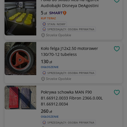
OBSE
Audiobajki Disneya DeAgostini
5
zł
KUP TERAZ
STAN: NOWY
SPRZEDAJĄCY: OSOBA PRYWATNA
Strzelce Opolskie
Koło felga J12x2.50 motorower
OBSE
130/70-12 tubeless
130
zł
OGŁOSZENIE
SPRZEDAJĄCY: OSOBA PRYWATNA
Strzelce Opolskie
Pokrywa schowka MAN F90
OBSE
81.66912.0033 Fibron 2366.0.00L
81.66912.0034
260
zł
OGŁOSZENIE
SPRZEDAJĄCY: OSOBA PRYWATNA