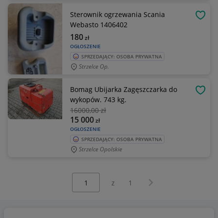
Sterownik ogrzewania Scania
OBSE
Webasto 1406402
180
zł
OGŁOSZENIE
SPRZEDAJĄCY: OSOBA PRYWATNA
Strzelce Op.
Bomag Ubijarka Zagęszczarka do
OBSE
wykopów. 743 kg.
16000
,00 zł
15 000
zł
OGŁOSZENIE
SPRZEDAJĄCY: OSOBA PRYWATNA
Strzelce Opolskie
Wybierz stronę:
Następna strona
z
1