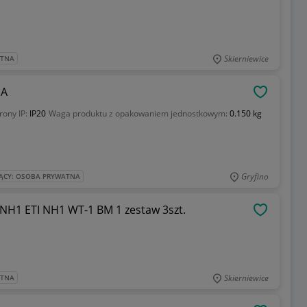
Skierniewice
ATNA
 A
OBSERWU
rony IP:
IP20
Waga produktu z opakowaniem jednostkowym:
0.150 kg
Gryfino
ĄCY: OSOBA PRYWATNA
 NH1 ETI NH1 WT-1 BM 1 zestaw 3szt.
OBSERWU
Skierniewice
ATNA