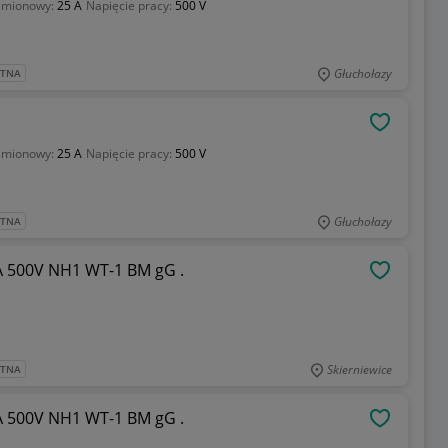
amionowy:
25 A
Napięcie pracy:
500 V
Głuchołazy
ATNA
OBSERWU
amionowy:
25 A
Napięcie pracy:
500 V
Głuchołazy
ATNA
A 500V NH1 WT-1 BM gG .
OBSERWU
Skierniewice
ATNA
A 500V NH1 WT-1 BM gG .
OBSERWU