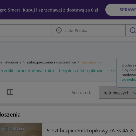
SPRAW
egro Smart! Kupuj i sprzedawaj z dostawą za 0 zł
Miasto
szu
ka i akcesoria
Zabezpieczenia i rozdzielnice
Bezpieczniki
Dodaj sw
Gdy poja
eczniki samochodowe mini
bezpieczniki topikowe
skrzynka na b
mailowo
wyszuki
k listy
Widok siatki
Sortuj od:
łoszenia
51szt bezpiecznik topikowy 2A 3s 4A 2s 