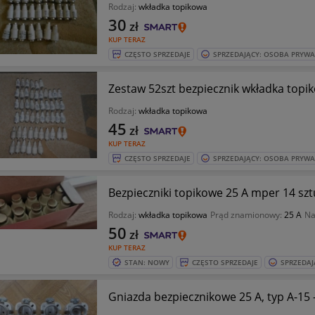
Rodzaj:
wkładka topikowa
30
zł
KUP TERAZ
CZĘSTO SPRZEDAJE
SPRZEDAJĄCY: OSOBA PRYW
Zestaw 52szt bezpiecznik wkładka topik
Rodzaj:
wkładka topikowa
45
zł
KUP TERAZ
CZĘSTO SPRZEDAJE
SPRZEDAJĄCY: OSOBA PRYW
Bezpieczniki topikowe 25 A mper 14 sz
Rodzaj:
wkładka topikowa
Prąd znamionowy:
25 A
Na
50
zł
KUP TERAZ
STAN: NOWY
CZĘSTO SPRZEDAJE
SPRZEDAJ
Gniazda bezpiecznikowe 25 A, typ A-15 -