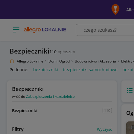
All
Otwórz menu z kategoriami
Bezpieczniki
110
ogłoszeń
Allegro Lokalnie
Dom i Ogród
Budownictwo i Akcesoria
Elektry
Podobne:
bezpieczniki
bezpieczniki samochodowe
bezpi
Bezpieczniki
Wido
wróć do
Zabezpieczenia i rozdzielnice
Bezpieczniki
110
Og
Filtry
Wyczyść