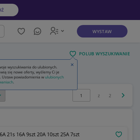
DŹ
WYSTAW
kaj
POLUB WYSZUKIWANIE
Zamknij wskazówkę
oje wyszukiwania do ulubionych.
wią się nowe oferty, wyślemy Ci je
ezpieczniki
. Ustaw powiadomienia w
ulubionych
waniach
.
Wybierz stronę:
Następna 
z
2
6A 21s 16A 9szt 20A 10szt 25A 7szt
OBSERWU