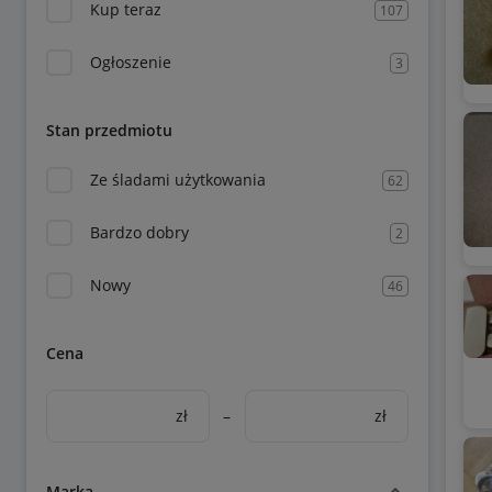
Kup teraz
107
Ogłoszenie
3
Stan przedmiotu
Ze śladami użytkowania
62
Bardzo dobry
2
Nowy
46
Cena
zł
–
zł
Marka