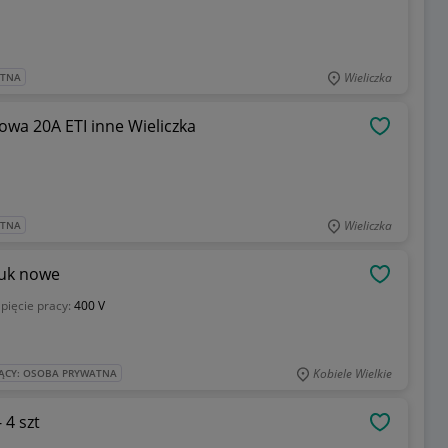
Wieliczka
ATNA
owa 20A ETI inne Wieliczka
OBSERWU
Wieliczka
ATNA
tuk nowe
OBSERWU
pięcie pracy:
400 V
Kobiele Wielkie
ĄCY: OSOBA PRYWATNA
 4 szt
OBSERWU