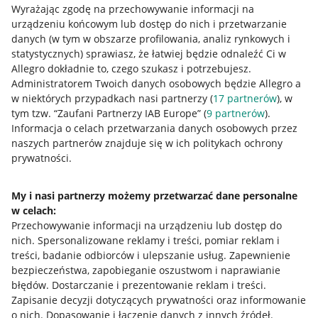
Wyrażając zgodę na przechowywanie informacji na
urządzeniu końcowym lub dostęp do nich i przetwarzanie
danych (w tym w obszarze profilowania, analiz rynkowych i
statystycznych) sprawiasz, że łatwiej będzie odnaleźć Ci w
Allegro dokładnie to, czego szukasz i potrzebujesz.
Administratorem Twoich danych osobowych będzie Allegro a
Przydatne informacje
w niektórych przypadkach nasi partnerzy (
17
partnerów
), w
tym tzw. “Zaufani Partnerzy IAB Europe” (
9
partnerów
).
Jak to działa
Informacja o celach przetwarzania danych osobowych przez
naszych partnerów znajduje się w ich politykach ochrony
Napisz do nas
prywatności.
Allegro Gadane dla sprzedających
My i nasi partnerzy możemy przetwarzać dane personalne
Allegro Gadane dla kupujących
w celach:
Mapa miejscowości
Przechowywanie informacji na urządzeniu lub dostęp do
nich
.
Spersonalizowane reklamy i treści, pomiar reklam i
Informacje prawne
treści, badanie odbiorców i ulepszanie usług
.
Zapewnienie
bezpieczeństwa, zapobieganie oszustwom i naprawianie
błędów
.
Dostarczanie i prezentowanie reklam i treści
.
Regulamin
Zapisanie decyzji dotyczących prywatności oraz informowanie
Polityka plików "cookies"
o nich
.
Dopasowanie i łączenie danych z innych źródeł
.