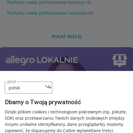
Perfumy i wody perfumowane Kostrzyn
(5)
Perfumy i wody perfumowane Uzarzewo
(5)
POKAŻ WIĘCEJ
język
Dbamy o Twoją prywatność
Dzięki plikom cookies i technologiom pokrewnym
(np. piksele,
SDK)
oraz przetwarzaniu Twoich danych osobowych
(między
innymi unikalne identyfikatory, dane przeglądarki)
, możemy
zapewnić, że dopasujemy do Ciebie wyświetlane treści.