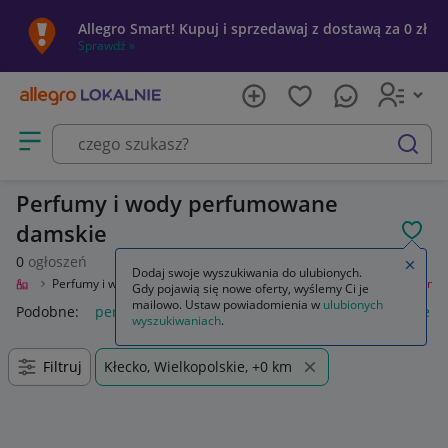
Allegro Smart! Kupuj i sprzedawaj z dostawą za 0 zł
Sprawdź »
Otwórz menu z kategoriami
szukaj
Perfumy i wody perfumowane
damskie
POL
0
ogłoszeń
Zamkn
Dodaj swoje wyszukiwania do ulubionych.
Uroda
Perfumy i wody
Zapachy dla kobiet
Perfumy i wody perfumowane
Gdy pojawią się nowe oferty, wyślemy Ci je
mailowo. Ustaw powiadomienia w
ulubionych
Podobne:
perfumy i wody perfumowane
perfumy damskie in
wyszukiwaniach
.
Filtruj
Kłecko, Wielkopolskie, +0 km