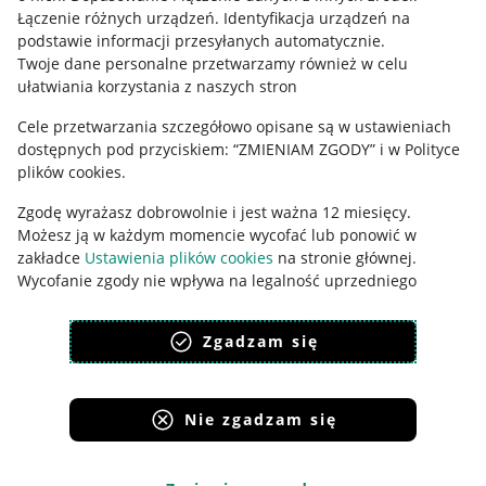
Łączenie różnych urządzeń
.
Identyfikacja urządzeń na
Ustawienia plików "cookies"
podstawie informacji przesyłanych automatycznie
.
Twoje dane personalne przetwarzamy również w celu
Udostępnianie lokalizacji
ułatwiania korzystania z naszych stron
Informacje dla Aktu o Usługach Cyfrowych
Cele przetwarzania szczegółowo opisane są w ustawieniach
dostępnych pod przyciskiem: “ZMIENIAM ZGODY” i w Polityce
Pobierz aplikację
plików cookies.
Zgodę wyrażasz dobrowolnie i jest ważna 12 miesięcy.
Możesz ją w każdym momencie wycofać lub ponowić w
zakładce
Ustawienia plików cookies
na stronie głównej.
Wycofanie zgody nie wpływa na legalność uprzedniego
przetwarzania.
Zgadzam się
polityka plików cookies
polityka ochrony prywatności
Nie zgadzam się
Korzystanie z serwisu oznacza akceptację
regulaminu
.