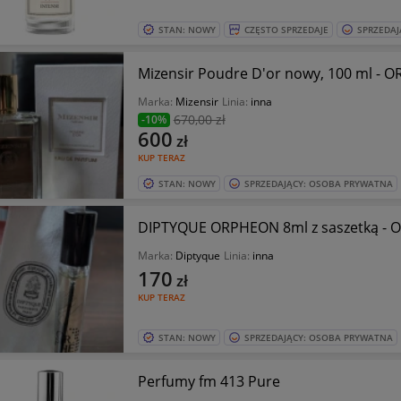
STAN: NOWY
CZĘSTO SPRZEDAJE
SPRZEDAJ
Mizensir Poudre D'or nowy, 100 ml - 
Marka:
Mizensir
Linia:
inna
670
,00 zł
-10%
600
zł
KUP TERAZ
STAN: NOWY
SPRZEDAJĄCY: OSOBA PRYWATNA
DIPTYQUE ORPHEON 8ml z saszetką - 
Marka:
Diptyque
Linia:
inna
170
zł
KUP TERAZ
STAN: NOWY
SPRZEDAJĄCY: OSOBA PRYWATNA
Perfumy fm 413 Pure