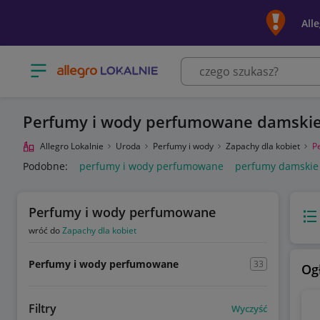
All
Otwórz menu z kategoriami
Perfumy i wody perfumowane damski
Allegro Lokalnie
Uroda
Perfumy i wody
Zapachy dla kobiet
P
Podobne:
perfumy i wody perfumowane
perfumy damskie
Perfumy i wody perfumowane
Wido
wróć do
Zapachy dla kobiet
Perfumy i wody perfumowane
33
Og
Filtry
Wyczyść