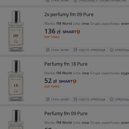
STAN: NOWY
SPRZEDAJĄCY: OSOBA PRYWATNA
2x perfumy fm 09 Pure
Marka:
FM World
Linia:
inna
Grupa zapachowa:
orie
136
zł
KUP TERAZ
STAN: NOWY
CZĘSTO SPRZEDAJE
SPRZEDAJ
Perfumy fm 18 Pure
Marka:
FM World
Linia:
inna
Grupa zapachowa:
szyp
52
zł
KUP TERAZ
STAN: NOWY
CZĘSTO SPRZEDAJE
SPRZEDAJ
Perfumy fm 09 Pure
Marka:
FM World
Linia:
inna
Grupa zapachowa:
orie