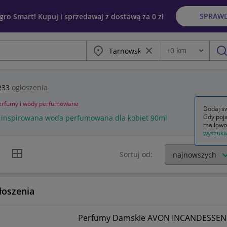
SPRAW
egro Smart! Kupuj i sprzedawaj z dostawą za 0 zł
Miasto
Wyczyść frazę
+
0
km
Odległość
szu
e
33
ogłoszenia
erfumy i wody perfumowane
Dodaj sw
Gdy poja
 inspirowana woda perfumowana dla kobiet 90ml
mailowo
wyszuki
k listy
Widok siatki
Sortuj od:
łoszenia
Perfumy Damskie AVON INCANDESSEN