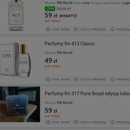
Marka:
FM World
Linia:
inna
Grupa zapachowa:
szyp
74
,00 zł
-20%
59
zł
KUP TERAZ
STAN: NOWY
CZĘSTO SPRZEDAJE
SPRZEDAJ
Perfumy fm 413 Classic
Marka:
FM World
49
zł
KUP TERAZ
STAN: NOWY
CZĘSTO SPRZEDAJE
SPRZEDAJ
Perfumy fm 317 Pure Royal edycja luk
Marka:
FM World
59
zł
KUP TERAZ
STAN: NOWY
CZĘSTO SPRZEDAJE
SPRZEDAJ