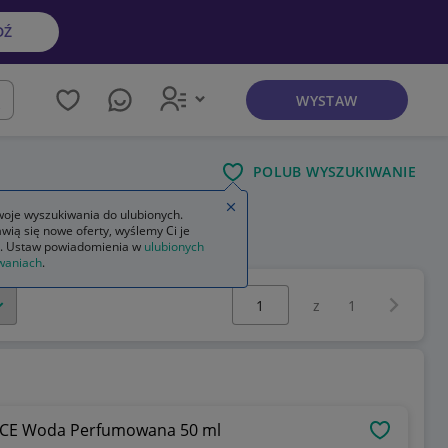
DŹ
WYSTAW
kaj
POLUB WYSZUKIWANIE
Zamknij wskazówkę
oje wyszukiwania do ulubionych.
wią się nowe oferty, wyślemy Ci je
. Ustaw powiadomienia w
ulubionych
waniach
.
Wybierz stronę:
Następna 
z
1
CE Woda Perfumowana 50 ml
OBSERWU