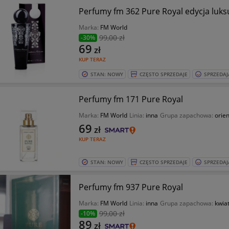
Perfumy fm 362 Pure Royal edycja luk
Marka:
FM World
99
,00 zł
-30%
69
zł
KUP TERAZ
STAN: NOWY
CZĘSTO SPRZEDAJE
SPRZEDAJ
Perfumy fm 171 Pure Royal
Marka:
FM World
Linia:
inna
Grupa zapachowa:
orie
69
zł
KUP TERAZ
STAN: NOWY
CZĘSTO SPRZEDAJE
SPRZEDAJ
Perfumy fm 937 Pure Royal
Marka:
FM World
Linia:
inna
Grupa zapachowa:
kwia
99
,00 zł
-10%
89
zł