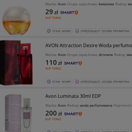
Marka:
Avon
Grupa zapachowa:
kwiatowa
Rodzaj:
wo
29
zł
KUP TERAZ
STAN: NOWY
SPRZEDAJĄCY: OSOBA PRYWATNA
AVON Attraction Desire Woda perfumow
Marka:
Avon
Grupa zapachowa:
drzewna
Rodzaj:
wo
110
zł
KUP TERAZ
STAN: NOWY
SPRZEDAJĄCY: OSOBA PRYWATNA
Avon Luminata 30ml EDP
Marka:
Avon
Rodzaj:
woda perfumowana
Pojemność
200
zł
KUP TERAZ