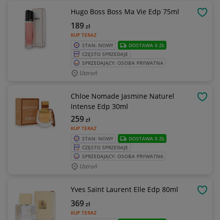
Hugo Boss Boss Ma Vie Edp 75ml
OBSE
189
zł
KUP TERAZ
STAN: NOWY
DOSTAWA 0 ZŁ
CZĘSTO SPRZEDAJE
SPRZEDAJĄCY: OSOBA PRYWATNA
Ustroń
Chloe Nomade Jasmine Naturel
OBSE
Intense Edp 30ml
259
zł
KUP TERAZ
STAN: NOWY
DOSTAWA 0 ZŁ
CZĘSTO SPRZEDAJE
SPRZEDAJĄCY: OSOBA PRYWATNA
Ustroń
Yves Saint Laurent Elle Edp 80ml
OBSE
369
zł
KUP TERAZ