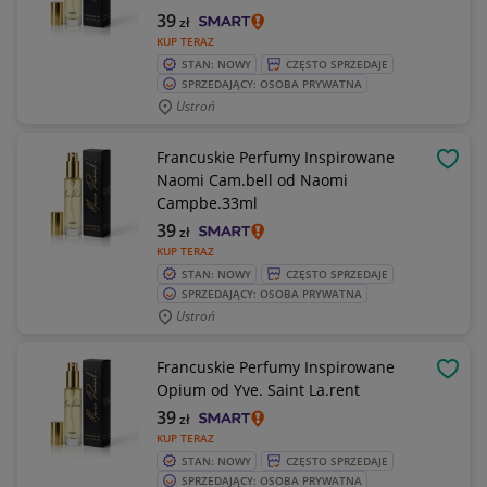
39
zł
KUP TERAZ
STAN: NOWY
CZĘSTO SPRZEDAJE
SPRZEDAJĄCY: OSOBA PRYWATNA
Ustroń
Francuskie Perfumy Inspirowane
OBSE
Naomi Cam.bell od Naomi
Campbe.33ml
39
zł
KUP TERAZ
STAN: NOWY
CZĘSTO SPRZEDAJE
SPRZEDAJĄCY: OSOBA PRYWATNA
Ustroń
Francuskie Perfumy Inspirowane
OBSE
Opium od Yve. Saint La.rent
39
zł
KUP TERAZ
STAN: NOWY
CZĘSTO SPRZEDAJE
SPRZEDAJĄCY: OSOBA PRYWATNA