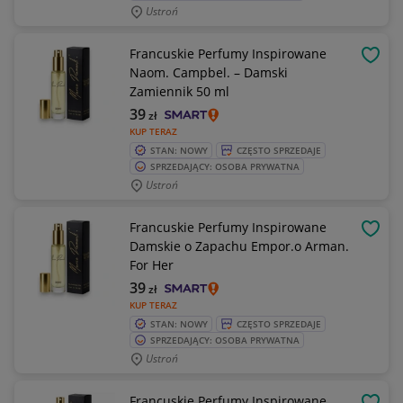
Ustroń
Francuskie Perfumy Inspirowane
OBSE
Naom. Campbel. – Damski
Zamiennik 50 ml
39
zł
KUP TERAZ
STAN: NOWY
CZĘSTO SPRZEDAJE
SPRZEDAJĄCY: OSOBA PRYWATNA
Ustroń
Francuskie Perfumy Inspirowane
OBSE
Damskie o Zapachu Empor.o Arman.
For Her
39
zł
KUP TERAZ
STAN: NOWY
CZĘSTO SPRZEDAJE
SPRZEDAJĄCY: OSOBA PRYWATNA
Ustroń
Francuskie Perfumy Inspirowane