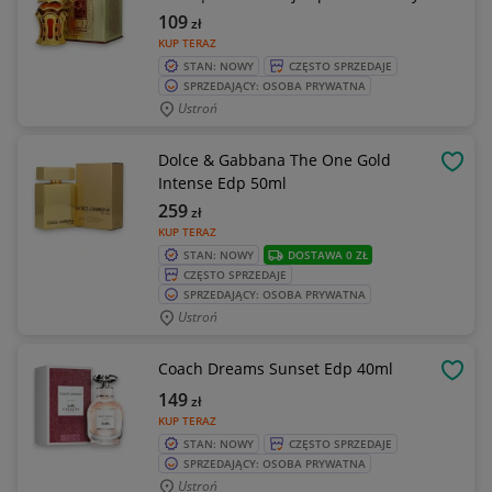
109
zł
KUP TERAZ
STAN: NOWY
CZĘSTO SPRZEDAJE
SPRZEDAJĄCY: OSOBA PRYWATNA
Ustroń
Dolce & Gabbana The One Gold
OBSE
Intense Edp 50ml
259
zł
KUP TERAZ
STAN: NOWY
DOSTAWA 0 ZŁ
CZĘSTO SPRZEDAJE
SPRZEDAJĄCY: OSOBA PRYWATNA
Ustroń
Coach Dreams Sunset Edp 40ml
OBSE
149
zł
KUP TERAZ
STAN: NOWY
CZĘSTO SPRZEDAJE
SPRZEDAJĄCY: OSOBA PRYWATNA
Ustroń