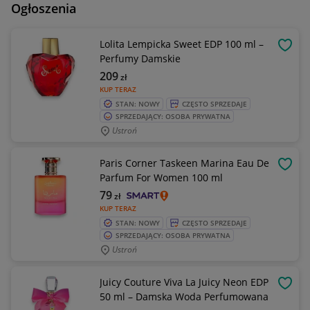
Ogłoszenia
Lolita Lempicka Sweet EDP 100 ml –
OBSE
Perfumy Damskie
209
zł
KUP TERAZ
STAN: NOWY
CZĘSTO SPRZEDAJE
SPRZEDAJĄCY: OSOBA PRYWATNA
Ustroń
Paris Corner Taskeen Marina Eau De
OBSE
Parfum For Women 100 ml
79
zł
KUP TERAZ
STAN: NOWY
CZĘSTO SPRZEDAJE
SPRZEDAJĄCY: OSOBA PRYWATNA
Ustroń
Juicy Couture Viva La Juicy Neon EDP
OBSE
50 ml – Damska Woda Perfumowana