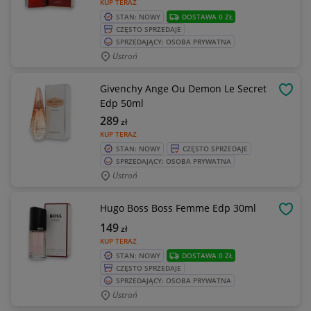
KUP TERAZ
STAN: NOWY
DOSTAWA 0 ZŁ
CZĘSTO SPRZEDAJE
SPRZEDAJĄCY: OSOBA PRYWATNA
Ustroń
Givenchy Ange Ou Demon Le Secret
OBSE
Edp 50ml
289
zł
KUP TERAZ
STAN: NOWY
CZĘSTO SPRZEDAJE
SPRZEDAJĄCY: OSOBA PRYWATNA
Ustroń
Hugo Boss Boss Femme Edp 30ml
OBSE
149
zł
KUP TERAZ
STAN: NOWY
DOSTAWA 0 ZŁ
CZĘSTO SPRZEDAJE
SPRZEDAJĄCY: OSOBA PRYWATNA
Ustroń