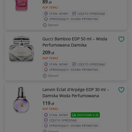
89
zł
KUP TERAZ
STAN: NOWY
CZĘSTO SPRZEDAJE
SPRZEDAJĄCY: OSOBA PRYWATNA
Ustroń
Gucci Bamboo EDP 50 ml – Woda
OBSE
Perfumowana Damska
209
zł
KUP TERAZ
STAN: NOWY
CZĘSTO SPRZEDAJE
SPRZEDAJĄCY: OSOBA PRYWATNA
Ustroń
Lanvin Éclat d'Arpège EDP 30 ml –
OBSE
Damska Woda Perfumowana
119
zł
KUP TERAZ
STAN: NOWY
DOSTAWA 0 ZŁ
CZĘSTO SPRZEDAJE
SPRZEDAJĄCY: OSOBA PRYWATNA
Ustroń