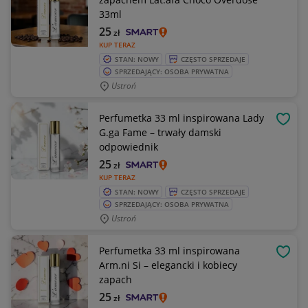
33ml
25
zł
KUP TERAZ
STAN: NOWY
CZĘSTO SPRZEDAJE
SPRZEDAJĄCY: OSOBA PRYWATNA
Ustroń
Perfumetka 33 ml inspirowana Lady
OBSE
G.ga Fame – trwały damski
odpowiednik
25
zł
KUP TERAZ
STAN: NOWY
CZĘSTO SPRZEDAJE
SPRZEDAJĄCY: OSOBA PRYWATNA
Ustroń
Perfumetka 33 ml inspirowana
OBSE
Arm.ni Si – elegancki i kobiecy
zapach
25
zł