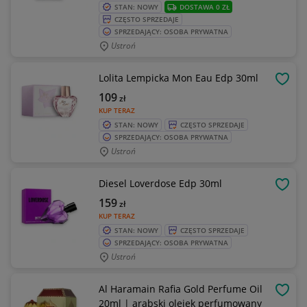
STAN: NOWY
DOSTAWA 0 ZŁ
CZĘSTO SPRZEDAJE
SPRZEDAJĄCY: OSOBA PRYWATNA
Ustroń
Lolita Lempicka Mon Eau Edp 30ml
OBSE
109
zł
KUP TERAZ
STAN: NOWY
CZĘSTO SPRZEDAJE
SPRZEDAJĄCY: OSOBA PRYWATNA
Ustroń
Diesel Loverdose Edp 30ml
OBSE
159
zł
KUP TERAZ
STAN: NOWY
CZĘSTO SPRZEDAJE
SPRZEDAJĄCY: OSOBA PRYWATNA
Ustroń
Al Haramain Rafia Gold Perfume Oil
OBSE
20ml | arabski olejek perfumowany