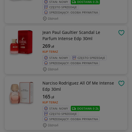
STAN: NOWY
DOSTAWA 0 ZŁ
CZĘSTO SPRZEDAJE
SPRZEDAJĄCY: OSOBA PRYWATNA
Ustroń
Jean Paul Gaultier Scandal Le
OBSE
Parfum Intense Edp 30ml
269
zł
KUP TERAZ
STAN: NOWY
CZĘSTO SPRZEDAJE
SPRZEDAJĄCY: OSOBA PRYWATNA
Ustroń
Narciso Rodriguez All Of Me Intense
OBSE
Edp 30ml
165
zł
KUP TERAZ
STAN: NOWY
DOSTAWA 0 ZŁ
CZĘSTO SPRZEDAJE
SPRZEDAJĄCY: OSOBA PRYWATNA
Ustroń