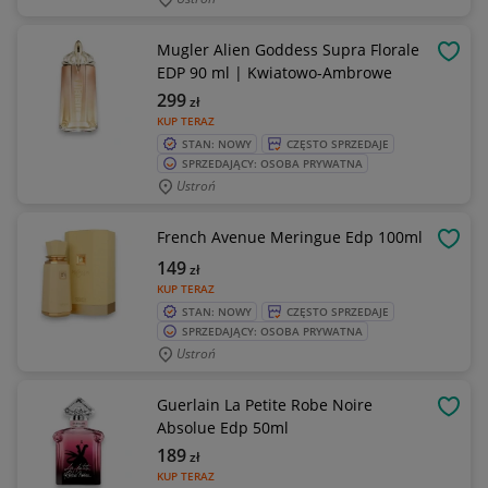
Mugler Alien Goddess Supra Florale
OBSE
EDP 90 ml | Kwiatowo-Ambrowe
299
zł
KUP TERAZ
STAN: NOWY
CZĘSTO SPRZEDAJE
SPRZEDAJĄCY: OSOBA PRYWATNA
Ustroń
French Avenue Meringue Edp 100ml
OBSE
149
zł
KUP TERAZ
STAN: NOWY
CZĘSTO SPRZEDAJE
SPRZEDAJĄCY: OSOBA PRYWATNA
Ustroń
Guerlain La Petite Robe Noire
OBSE
Absolue Edp 50ml
189
zł
KUP TERAZ