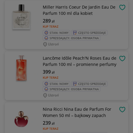
Miller Harris Coeur De Jardin Eau De
OBSE
Parfum 100 ml dla kobiet
289
zł
KUP TERAZ
STAN: NOWY
CZĘSTO SPRZEDAJE
SPRZEDAJĄCY: OSOBA PRYWATNA
Ustroń
Lancôme Idôle Peach'N Roses Eau de
OBSE
Parfum 100 ml – promienne perfumy
399
zł
KUP TERAZ
STAN: NOWY
CZĘSTO SPRZEDAJE
SPRZEDAJĄCY: OSOBA PRYWATNA
Ustroń
Nina Ricci Nina Eau de Parfum For
OBSE
Women 50 ml – bajkowy zapach
239
zł
KUP TERAZ