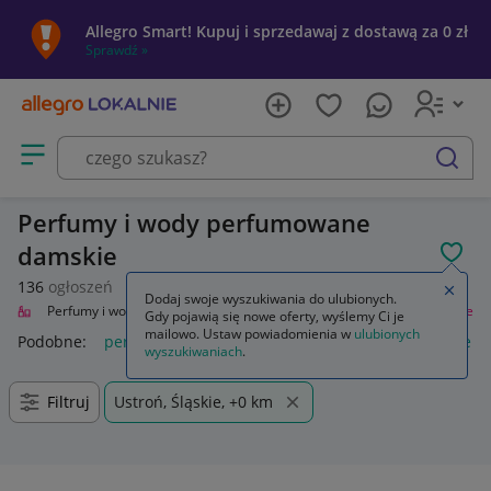
Allegro Smart! Kupuj i sprzedawaj z dostawą za 0 zł
Sprawdź »
Otwórz menu z kategoriami
szukaj
Perfumy i wody perfumowane
damskie
POL
136
ogłoszeń
Zamkn
Dodaj swoje wyszukiwania do ulubionych.
roda
Perfumy i wody
Zapachy dla kobiet
Perfumy i wody perfumowane
Gdy pojawią się nowe oferty, wyślemy Ci je
mailowo. Ustaw powiadomienia w
ulubionych
Podobne:
perfumy i wody perfumowane
perfumy damskie in
wyszukiwaniach
.
Filtruj
Ustroń, Śląskie, +0 km