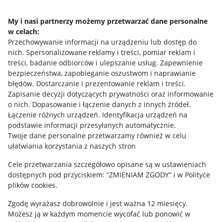
Napisz do nas
My i nasi partnerzy możemy przetwarzać dane personalne
w celach:
Allegro Gadane dla sprzedających
Przechowywanie informacji na urządzeniu lub dostęp do
Allegro Gadane dla kupujących
nich
.
Spersonalizowane reklamy i treści, pomiar reklam i
treści, badanie odbiorców i ulepszanie usług
.
Zapewnienie
Mapa miejscowości
bezpieczeństwa, zapobieganie oszustwom i naprawianie
błędów
.
Dostarczanie i prezentowanie reklam i treści
.
Informacje prawne
Zapisanie decyzji dotyczących prywatności oraz informowanie
o nich
.
Dopasowanie i łączenie danych z innych źródeł
.
Regulamin
Łączenie różnych urządzeń
.
Identyfikacja urządzeń na
podstawie informacji przesyłanych automatycznie
.
Polityka plików "cookies"
Twoje dane personalne przetwarzamy również w celu
ułatwiania korzystania z naszych stron
Ustawienia plików "cookies"
Cele przetwarzania szczegółowo opisane są w ustawieniach
Udostępnianie lokalizacji
dostępnych pod przyciskiem: “ZMIENIAM ZGODY” i w Polityce
Informacje dla Aktu o Usługach Cyfrowych
plików cookies.
Zgodę wyrażasz dobrowolnie i jest ważna 12 miesięcy.
Pobierz aplikację
Możesz ją w każdym momencie wycofać lub ponowić w