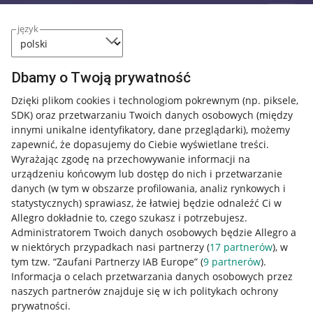
język
Dbamy o Twoją prywatność
Dzięki plikom cookies i technologiom pokrewnym
(np. piksele,
SDK)
oraz przetwarzaniu Twoich danych osobowych
(między
innymi unikalne identyfikatory, dane przeglądarki)
, możemy
zapewnić, że dopasujemy do Ciebie wyświetlane treści.
Wyrażając zgodę na przechowywanie informacji na
urządzeniu końcowym lub dostęp do nich i przetwarzanie
danych (w tym w obszarze profilowania, analiz rynkowych i
statystycznych) sprawiasz, że łatwiej będzie odnaleźć Ci w
Allegro dokładnie to, czego szukasz i potrzebujesz.
Administratorem Twoich danych osobowych będzie Allegro a
w niektórych przypadkach nasi partnerzy (
17
partnerów
), w
tym tzw. “Zaufani Partnerzy IAB Europe” (
9
partnerów
).
Przydatne informacje
Informacja o celach przetwarzania danych osobowych przez
naszych partnerów znajduje się w ich politykach ochrony
prywatności.
Jak to działa