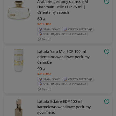
Arabskie perfumy damskie Al
OBSE
Haramain Belle EDP 75 ml |
Orientalny zapach
69
zł
KUP TERAZ
STAN: NOWY
CZĘSTO SPRZEDAJE
SPRZEDAJĄCY: OSOBA PRYWATNA
Ustroń
Lattafa Yara Moi EDP 100 ml –
OBSE
orientalno-waniliowe perfumy
damskie
99
zł
KUP TERAZ
STAN: NOWY
CZĘSTO SPRZEDAJE
SPRZEDAJĄCY: OSOBA PRYWATNA
Ustroń
Lattafa Eclaire EDP 100 ml –
OBSE
karmelowo-waniliowe perfumy
gourmand