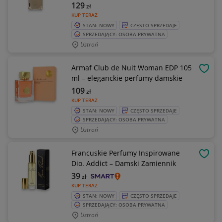
129
zł
KUP TERAZ
STAN: NOWY
CZĘSTO SPRZEDAJE
SPRZEDAJĄCY: OSOBA PRYWATNA
Ustroń
Armaf Club de Nuit Woman EDP 105
OBSE
ml – eleganckie perfumy damskie
109
zł
KUP TERAZ
STAN: NOWY
CZĘSTO SPRZEDAJE
SPRZEDAJĄCY: OSOBA PRYWATNA
Ustroń
Francuskie Perfumy Inspirowane
OBSE
Dio. Addict – Damski Zamiennik
39
zł
KUP TERAZ
STAN: NOWY
CZĘSTO SPRZEDAJE
SPRZEDAJĄCY: OSOBA PRYWATNA
Ustroń