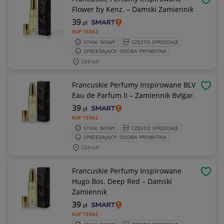
OBSE
Flower by Kenz. – Damski Zamiennik
39
zł
KUP TERAZ
STAN: NOWY
CZĘSTO SPRZEDAJE
SPRZEDAJĄCY: OSOBA PRYWATNA
Ustroń
Francuskie Perfumy Inspirowane BLV
OBSE
Eau de Parfum II – Zamiennik Bvlgar.
39
zł
KUP TERAZ
STAN: NOWY
CZĘSTO SPRZEDAJE
SPRZEDAJĄCY: OSOBA PRYWATNA
Ustroń
Francuskie Perfumy Inspirowane
OBSE
Hugo Bos. Deep Red – Damski
Zamiennik
39
zł
KUP TERAZ