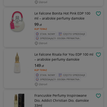
Ustroń
Le Falcone Bonita Hot Pink EDP 100
OBSE
ml – arabskie perfumy damskie
99
zł
KUP TERAZ
STAN: NOWY
CZĘSTO SPRZEDAJE
SPRZEDAJĄCY: OSOBA PRYWATNA
Ustroń
Le Falcone Risala For You EDP 100 ml
OBSE
– arabskie perfumy damskie
149
zł
KUP TERAZ
STAN: NOWY
CZĘSTO SPRZEDAJE
SPRZEDAJĄCY: OSOBA PRYWATNA
Ustroń
Francuskie Perfumy Inspirowane
OBSE
Dio. Addict Christian Dio. damskie
33ml