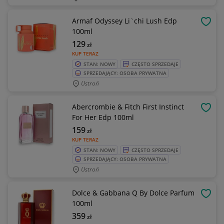
Armaf Odyssey Li`chi Lush Edp
OBSE
100ml
129
zł
KUP TERAZ
STAN: NOWY
CZĘSTO SPRZEDAJE
SPRZEDAJĄCY: OSOBA PRYWATNA
Ustroń
Abercrombie & Fitch First Instinct
OBSE
For Her Edp 100ml
159
zł
KUP TERAZ
STAN: NOWY
CZĘSTO SPRZEDAJE
SPRZEDAJĄCY: OSOBA PRYWATNA
Ustroń
Dolce & Gabbana Q By Dolce Parfum
OBSE
100ml
359
zł