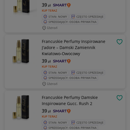
39
zł
KUP TERAZ
STAN: NOWY
CZĘSTO SPRZEDAJE
SPRZEDAJĄCY: OSOBA PRYWATNA
Ustroń
Francuskie Perfumy Inspirowane
OBSE
J'adore – Damski Zamiennik
Kwiatowo-Owocowy
39
zł
KUP TERAZ
STAN: NOWY
CZĘSTO SPRZEDAJE
SPRZEDAJĄCY: OSOBA PRYWATNA
Ustroń
Francuskie Perfumy Damskie
OBSE
Inspirowane Gucc. Rush 2
39
zł
KUP TERAZ
STAN: NOWY
CZĘSTO SPRZEDAJE
SPRZEDAJĄCY: OSOBA PRYWATNA