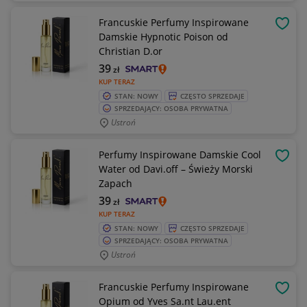
Francuskie Perfumy Inspirowane
OBSE
Damskie Hypnotic Poison od
Christian D.or
39
zł
KUP TERAZ
STAN: NOWY
CZĘSTO SPRZEDAJE
SPRZEDAJĄCY: OSOBA PRYWATNA
Ustroń
Perfumy Inspirowane Damskie Cool
OBSE
Water od Davi.off – Świeży Morski
Zapach
39
zł
KUP TERAZ
STAN: NOWY
CZĘSTO SPRZEDAJE
SPRZEDAJĄCY: OSOBA PRYWATNA
Ustroń
Francuskie Perfumy Inspirowane
OBSE
Opium od Yves Sa.nt Lau.ent