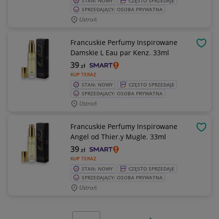
STAN: NOWY
CZĘSTO SPRZEDAJE
SPRZEDAJĄCY: OSOBA PRYWATNA
Ustroń
Francuskie Perfumy Inspirowane
OBSE
Damskie L Eau par Kenz. 33ml
39
zł
KUP TERAZ
STAN: NOWY
CZĘSTO SPRZEDAJE
SPRZEDAJĄCY: OSOBA PRYWATNA
Ustroń
Francuskie Perfumy Inspirowane
OBSE
Angel od Thier.y Mugle. 33ml
39
zł
KUP TERAZ
STAN: NOWY
CZĘSTO SPRZEDAJE
SPRZEDAJĄCY: OSOBA PRYWATNA
Ustroń
Wybierz stronę:
Następna strona