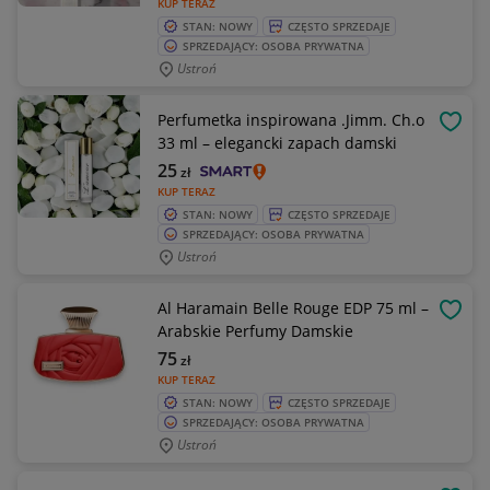
KUP TERAZ
STAN: NOWY
CZĘSTO SPRZEDAJE
SPRZEDAJĄCY: OSOBA PRYWATNA
Ustroń
Perfumetka inspirowana .Jimm. Ch.o
OBSE
33 ml – elegancki zapach damski
25
zł
KUP TERAZ
STAN: NOWY
CZĘSTO SPRZEDAJE
SPRZEDAJĄCY: OSOBA PRYWATNA
Ustroń
Al Haramain Belle Rouge EDP 75 ml –
OBSE
Arabskie Perfumy Damskie
75
zł
KUP TERAZ
STAN: NOWY
CZĘSTO SPRZEDAJE
SPRZEDAJĄCY: OSOBA PRYWATNA
Ustroń