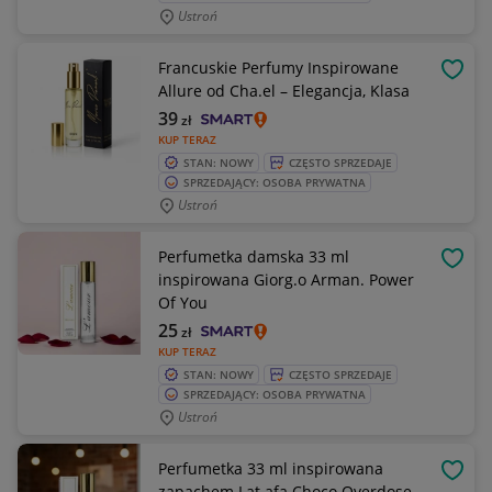
Ustroń
Francuskie Perfumy Inspirowane
OBSE
Allure od Cha.el – Elegancja, Klasa
39
zł
KUP TERAZ
STAN: NOWY
CZĘSTO SPRZEDAJE
SPRZEDAJĄCY: OSOBA PRYWATNA
Ustroń
Perfumetka damska 33 ml
OBSE
inspirowana Giorg.o Arman. Power
Of You
25
zł
KUP TERAZ
STAN: NOWY
CZĘSTO SPRZEDAJE
SPRZEDAJĄCY: OSOBA PRYWATNA
Ustroń
Perfumetka 33 ml inspirowana
OBSE
zapachem Lat.afa Choco Overdose