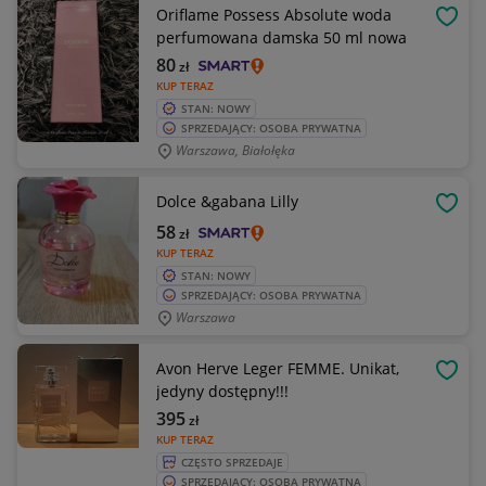
Oriflame Possess Absolute woda
OBSE
perfumowana damska 50 ml nowa
80
zł
KUP TERAZ
STAN: NOWY
SPRZEDAJĄCY: OSOBA PRYWATNA
Warszawa, Białołęka
Dolce &gabana Lilly
OBSE
58
zł
KUP TERAZ
STAN: NOWY
SPRZEDAJĄCY: OSOBA PRYWATNA
Warszawa
Avon Herve Leger FEMME. Unikat,
OBSE
jedyny dostępny!!!
395
zł
KUP TERAZ
CZĘSTO SPRZEDAJE
SPRZEDAJĄCY: OSOBA PRYWATNA