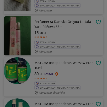
STAN: NOWY
SPRZEDAJĄCY: OSOBA PRYWATNA
Warszawa
Perfumerka Damska Onlyou Lattafa
OBSE
Yara Różowa 35ml.
15
,50
zł
KUP TERAZ
STAN: NOWY
SPRZEDAJĄCY: OSOBA PRYWATNA
Warszawa
MATCHA Independents Warsaw EDP
OBSE
10ml
80
zł
KUP TERAZ
STAN: NOWY
SPRZEDAJĄCY: OSOBA PRYWATNA
Warszawa, Białołęka
MATCHA Independents Warsaw EDP
OBSE