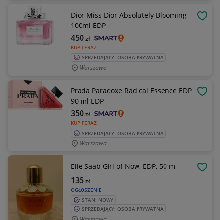
Dior Miss Dior Absolutely Blooming
OBSE
100ml EDP
450
zł
KUP TERAZ
SPRZEDAJĄCY: OSOBA PRYWATNA
Warszawa
Prada Paradoxe Radical Essence EDP
OBSE
90 ml EDP
350
zł
KUP TERAZ
SPRZEDAJĄCY: OSOBA PRYWATNA
Warszawa
Elie Saab Girl of Now, EDP, 50 m
OBSE
135
zł
OGŁOSZENIE
STAN: NOWY
SPRZEDAJĄCY: OSOBA PRYWATNA
Warszawa