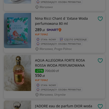
SPRZEDAJĄCY: OSOBA PRYWATNA
Warszawa
Nina Ricci Chant d´Extase Woda
OBSE
perfumowana 80 ml
289
zł
KUP TERAZ
STAN: NOWY
CZĘSTO SPRZEDAJE
SPRZEDAJĄCY: OSOBA PRYWATNA
Warszawa, Praga-Północ
AQUA ALLEGORIA FORTE ROSA
OBSE
ROSSA WODA PERFUMOWANA
700
,00 zł
-21%
550
zł
KUP TERAZ
STAN: NOWY
SPRZEDAJĄCY: OSOBA PRYWATNA
Warszawa, Ursynów
J’ADORE eau de parfum DIOR woda
OBSE