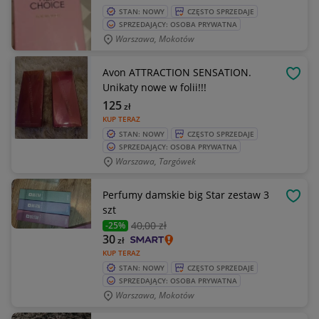
STAN: NOWY
CZĘSTO SPRZEDAJE
SPRZEDAJĄCY: OSOBA PRYWATNA
Warszawa, Mokotów
Avon ATTRACTION SENSATION.
OBSE
Unikaty nowe w folii!!!
125
zł
KUP TERAZ
STAN: NOWY
CZĘSTO SPRZEDAJE
SPRZEDAJĄCY: OSOBA PRYWATNA
Warszawa, Targówek
Perfumy damskie big Star zestaw 3
OBSE
szt
40
,00 zł
-25%
30
zł
KUP TERAZ
STAN: NOWY
CZĘSTO SPRZEDAJE
SPRZEDAJĄCY: OSOBA PRYWATNA
Warszawa, Mokotów