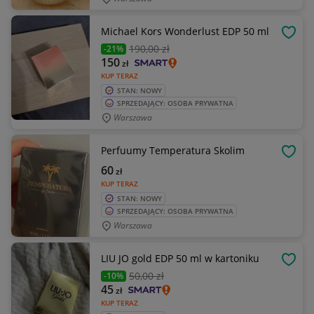
Michael Kors Wonderlust EDP 50 ml
OBSE
190
,00 zł
-21%
150
zł
KUP TERAZ
STAN: NOWY
SPRZEDAJĄCY: OSOBA PRYWATNA
Warszawa
Perfuumy Temperatura Skolim
OBSE
60
zł
KUP TERAZ
STAN: NOWY
SPRZEDAJĄCY: OSOBA PRYWATNA
Warszawa
LIU JO gold EDP 50 ml w kartoniku
OBSE
50
,00 zł
-10%
45
zł
KUP TERAZ