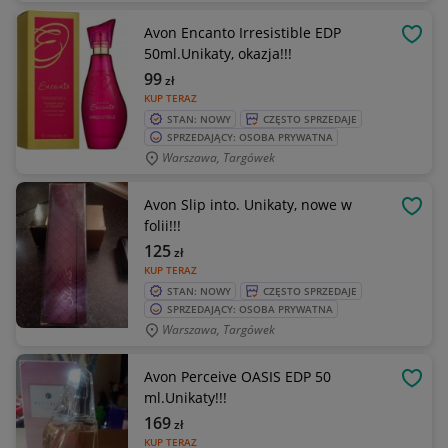
Avon Encanto Irresistible EDP
OBSE
50ml.Unikaty, okazja!!!
99
zł
KUP TERAZ
STAN: NOWY
CZĘSTO SPRZEDAJE
SPRZEDAJĄCY: OSOBA PRYWATNA
Warszawa, Targówek
Avon Slip into. Unikaty, nowe w
OBSE
folii!!!
125
zł
KUP TERAZ
STAN: NOWY
CZĘSTO SPRZEDAJE
SPRZEDAJĄCY: OSOBA PRYWATNA
Warszawa, Targówek
Avon Perceive OASIS EDP 50
OBSE
ml.Unikaty!!!
169
zł
KUP TERAZ