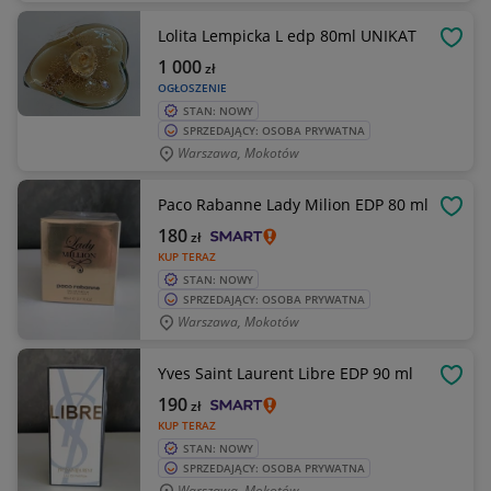
Lolita Lempicka L edp 80ml UNIKAT
OBSE
1 000
zł
OGŁOSZENIE
STAN: NOWY
SPRZEDAJĄCY: OSOBA PRYWATNA
Warszawa, Mokotów
Paco Rabanne Lady Milion EDP 80 ml
OBSE
180
zł
KUP TERAZ
STAN: NOWY
SPRZEDAJĄCY: OSOBA PRYWATNA
Warszawa, Mokotów
Yves Saint Laurent Libre EDP 90 ml
OBSE
190
zł
KUP TERAZ
STAN: NOWY
SPRZEDAJĄCY: OSOBA PRYWATNA
Warszawa, Mokotów