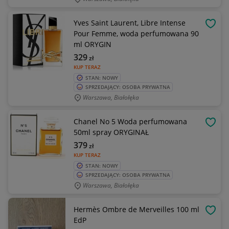
Yves Saint Laurent, Libre Intense
OBSE
Pour Femme, woda perfumowana 90
ml ORYGIN
329
zł
KUP TERAZ
STAN: NOWY
SPRZEDAJĄCY: OSOBA PRYWATNA
Warszawa, Białołęka
Chanel No 5 Woda perfumowana
OBSE
50ml spray ORYGINAŁ
379
zł
KUP TERAZ
STAN: NOWY
SPRZEDAJĄCY: OSOBA PRYWATNA
Warszawa, Białołęka
Hermès Ombre de Merveilles 100 ml
OBSE
EdP