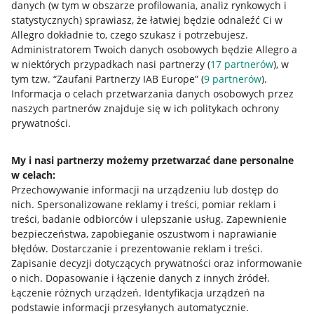
danych (w tym w obszarze profilowania, analiz rynkowych i
statystycznych) sprawiasz, że łatwiej będzie odnaleźć Ci w
Allegro dokładnie to, czego szukasz i potrzebujesz.
Administratorem Twoich danych osobowych będzie Allegro a
w niektórych przypadkach nasi partnerzy (
17
partnerów
), w
tym tzw. “Zaufani Partnerzy IAB Europe” (
9
partnerów
).
Przydatne informacje
Informacja o celach przetwarzania danych osobowych przez
naszych partnerów znajduje się w ich politykach ochrony
prywatności.
Jak to działa
Napisz do nas
My i nasi partnerzy możemy przetwarzać dane personalne
w celach:
Allegro Gadane dla sprzedających
Przechowywanie informacji na urządzeniu lub dostęp do
Allegro Gadane dla kupujących
nich
.
Spersonalizowane reklamy i treści, pomiar reklam i
treści, badanie odbiorców i ulepszanie usług
.
Zapewnienie
Mapa miejscowości
bezpieczeństwa, zapobieganie oszustwom i naprawianie
błędów
.
Dostarczanie i prezentowanie reklam i treści
.
Informacje prawne
Zapisanie decyzji dotyczących prywatności oraz informowanie
o nich
.
Dopasowanie i łączenie danych z innych źródeł
.
Regulamin
Łączenie różnych urządzeń
.
Identyfikacja urządzeń na
podstawie informacji przesyłanych automatycznie
.
Polityka plików "cookies"