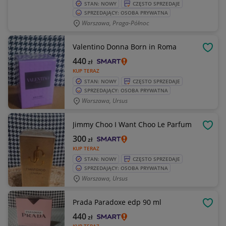
STAN: NOWY
CZĘSTO SPRZEDAJE
SPRZEDAJĄCY: OSOBA PRYWATNA
Warszawa, Praga-Północ
Valentino Donna Born in Roma
OBSE
440
zł
KUP TERAZ
STAN: NOWY
CZĘSTO SPRZEDAJE
SPRZEDAJĄCY: OSOBA PRYWATNA
Warszawa, Ursus
Jimmy Choo I Want Choo Le Parfum
OBSE
300
zł
KUP TERAZ
STAN: NOWY
CZĘSTO SPRZEDAJE
SPRZEDAJĄCY: OSOBA PRYWATNA
Warszawa, Ursus
Prada Paradoxe edp 90 ml
OBSE
440
zł