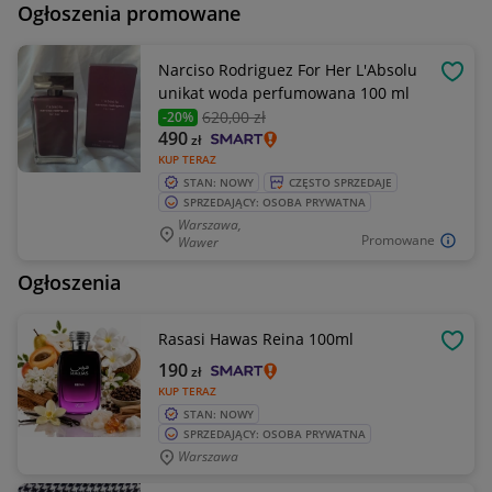
Ogłoszenia promowane
Narciso Rodriguez For Her L'Absolu
OBSE
unikat woda perfumowana 100 ml
620
,00 zł
-20%
490
zł
KUP TERAZ
STAN: NOWY
CZĘSTO SPRZEDAJE
SPRZEDAJĄCY: OSOBA PRYWATNA
Warszawa,
Promowane
Wawer
Ogłoszenia
Rasasi Hawas Reina 100ml
OBSE
190
zł
KUP TERAZ
STAN: NOWY
SPRZEDAJĄCY: OSOBA PRYWATNA
Warszawa