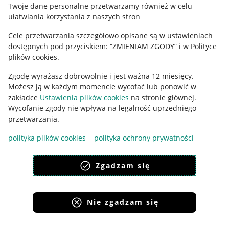
Twoje dane personalne przetwarzamy również w celu
ułatwiania korzystania z naszych stron
Ustawienia plików "cookies"
Cele przetwarzania szczegółowo opisane są w ustawieniach
Udostępnianie lokalizacji
dostępnych pod przyciskiem: “ZMIENIAM ZGODY” i w Polityce
Informacje dla Aktu o Usługach Cyfrowych
plików cookies.
Zgodę wyrażasz dobrowolnie i jest ważna 12 miesięcy.
Pobierz aplikację
Możesz ją w każdym momencie wycofać lub ponowić w
zakładce
Ustawienia plików cookies
na stronie głównej.
Wycofanie zgody nie wpływa na legalność uprzedniego
przetwarzania.
polityka plików cookies
polityka ochrony prywatności
Zgadzam się
Nie zgadzam się
Korzystanie z serwisu oznacza akceptację
regulaminu
.