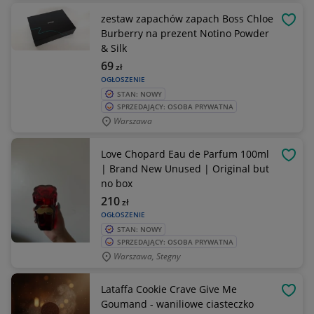
zestaw zapachów zapach Boss Chloe
OBSE
Burberry na prezent Notino Powder
& Silk
69
zł
OGŁOSZENIE
STAN: NOWY
SPRZEDAJĄCY: OSOBA PRYWATNA
Warszawa
Love Chopard Eau de Parfum 100ml
OBSE
| Brand New Unused | Original but
no box
210
zł
OGŁOSZENIE
STAN: NOWY
SPRZEDAJĄCY: OSOBA PRYWATNA
Warszawa, Stegny
Lataffa Cookie Crave Give Me
OBSE
Goumand - waniliowe ciasteczko