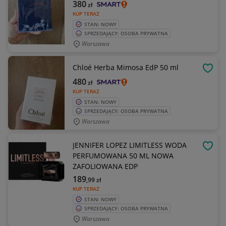
380
zł
KUP TERAZ
STAN: NOWY
SPRZEDAJĄCY: OSOBA PRYWATNA
Warszawa
Chloé Herba Mimosa EdP 50 ml
OBSE
480
zł
KUP TERAZ
STAN: NOWY
SPRZEDAJĄCY: OSOBA PRYWATNA
Warszawa
JENNIFER LOPEZ LIMITLESS WODA
OBSE
PERFUMOWANA 50 ML NOWA
ZAFOLIOWANA EDP
189
,99
zł
KUP TERAZ
STAN: NOWY
SPRZEDAJĄCY: OSOBA PRYWATNA
Warszawa