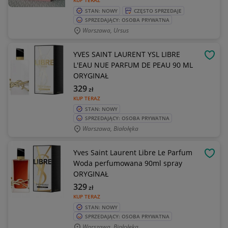
KUP TERAZ
STAN: NOWY
CZĘSTO SPRZEDAJE
SPRZEDAJĄCY: OSOBA PRYWATNA
Warszawa, Ursus
YVES SAINT LAURENT YSL LIBRE
OBSE
L'EAU NUE PARFUM DE PEAU 90 ML
ORYGINAŁ
329
zł
KUP TERAZ
STAN: NOWY
SPRZEDAJĄCY: OSOBA PRYWATNA
Warszawa, Białołęka
Yves Saint Laurent Libre Le Parfum
OBSE
Woda perfumowana 90ml spray
ORYGINAŁ
329
zł
KUP TERAZ
STAN: NOWY
SPRZEDAJĄCY: OSOBA PRYWATNA
Warszawa, Białołęka