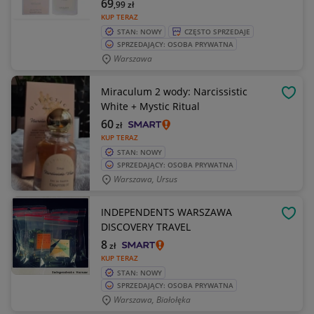
69
,99
zł
KUP TERAZ
STAN: NOWY
CZĘSTO SPRZEDAJE
SPRZEDAJĄCY: OSOBA PRYWATNA
Warszawa
Miraculum 2 wody: Narcissistic
OBSE
White + Mystic Ritual
60
zł
KUP TERAZ
STAN: NOWY
SPRZEDAJĄCY: OSOBA PRYWATNA
Warszawa, Ursus
INDEPENDENTS WARSZAWA
OBSE
DISCOVERY TRAVEL
8
zł
KUP TERAZ
STAN: NOWY
SPRZEDAJĄCY: OSOBA PRYWATNA
Warszawa, Białołęka