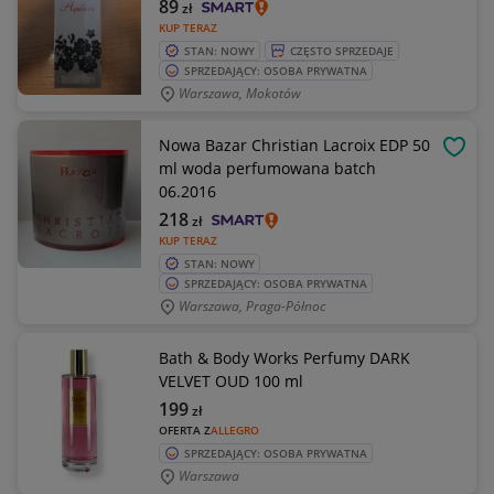
89
zł
KUP TERAZ
STAN: NOWY
CZĘSTO SPRZEDAJE
SPRZEDAJĄCY: OSOBA PRYWATNA
Warszawa, Mokotów
Nowa Bazar Christian Lacroix EDP 50
OBSE
ml woda perfumowana batch
06.2016
218
zł
KUP TERAZ
STAN: NOWY
SPRZEDAJĄCY: OSOBA PRYWATNA
Warszawa, Praga-Północ
Bath & Body Works Perfumy DARK
VELVET OUD 100 ml
199
zł
OFERTA Z
ALLEGRO
SPRZEDAJĄCY: OSOBA PRYWATNA
Warszawa