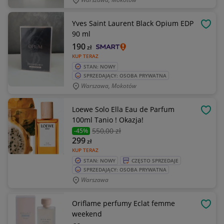
Yves Saint Laurent Black Opium EDP
OBSE
90 ml
190
zł
KUP TERAZ
STAN: NOWY
SPRZEDAJĄCY: OSOBA PRYWATNA
Warszawa, Mokotów
Loewe Solo Ella Eau de Parfum
OBSE
100ml Tanio ! Okazja!
550
,00 zł
-45%
299
zł
KUP TERAZ
STAN: NOWY
CZĘSTO SPRZEDAJE
SPRZEDAJĄCY: OSOBA PRYWATNA
Warszawa
Oriflame perfumy Eclat femme
OBSE
weekend