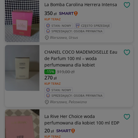
La Bomba Carolina Herrera Intensa
OBSE
350
zł
KUP TERAZ
STAN: NOWY
CZĘSTO SPRZEDAJE
SPRZEDAJĄCY: OSOBA PRYWATNA
Warszawa, Ursus
CHANEL COCO MADEMOISELLE Eau
OBSE
de Parfum 100 ml – woda
perfumowana dla kobiet
319
,00 zł
-15%
270
zł
KUP TERAZ
STAN: NOWY
SPRZEDAJĄCY: OSOBA PRYWATNA
Warszawa, Pelcowizna
La Rive Her Choice woda
OBSE
perfumowana dla kobiet 100 ml EDP
20
zł
KUP TERAZ