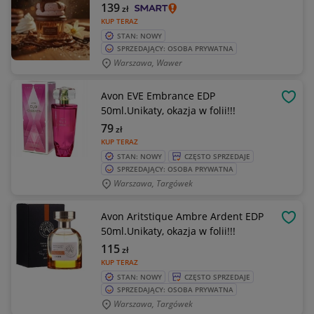
139
zł
KUP TERAZ
STAN: NOWY
SPRZEDAJĄCY: OSOBA PRYWATNA
Warszawa, Wawer
Avon EVE Embrance EDP
OBSE
50ml.Unikaty, okazja w folii!!!
79
zł
KUP TERAZ
STAN: NOWY
CZĘSTO SPRZEDAJE
SPRZEDAJĄCY: OSOBA PRYWATNA
Warszawa, Targówek
Avon Aritstique Ambre Ardent EDP
OBSE
50ml.Unikaty, okazja w folii!!!
115
zł
KUP TERAZ
STAN: NOWY
CZĘSTO SPRZEDAJE
SPRZEDAJĄCY: OSOBA PRYWATNA
Warszawa, Targówek