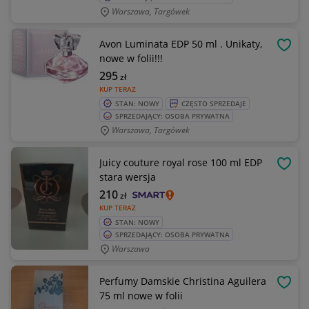
Warszawa, Targówek
Avon Luminata EDP 50 ml . Unikaty,
OBSE
nowe w folii!!!
295
zł
KUP TERAZ
STAN: NOWY
CZĘSTO SPRZEDAJE
SPRZEDAJĄCY: OSOBA PRYWATNA
Warszawa, Targówek
Juicy couture royal rose 100 ml EDP
OBSE
stara wersja
210
zł
KUP TERAZ
STAN: NOWY
SPRZEDAJĄCY: OSOBA PRYWATNA
Warszawa
Perfumy Damskie Christina Aguilera
OBSE
75 ml nowe w folii