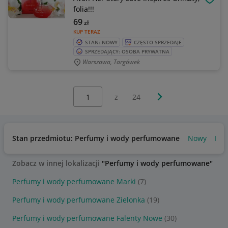
OBSE
folia!!!
69
zł
KUP TERAZ
STAN: NOWY
CZĘSTO SPRZEDAJE
SPRZEDAJĄCY: OSOBA PRYWATNA
Warszawa, Targówek
Wybierz stronę:
Następna strona
z
24
Stan przedmiotu: Perfumy i wody perfumowane
Nowy
Bar
Zobacz w innej lokalizacji
"Perfumy i wody perfumowane"
Perfumy i wody perfumowane Marki
(7)
Perfumy i wody perfumowane Zielonka
(19)
Perfumy i wody perfumowane Falenty Nowe
(30)