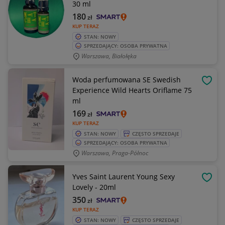
30 ml
180
zł
KUP TERAZ
STAN: NOWY
SPRZEDAJĄCY: OSOBA PRYWATNA
Warszawa, Białołęka
Woda perfumowana SE Swedish
OBSE
Experience Wild Hearts Oriflame 75
ml
169
zł
KUP TERAZ
STAN: NOWY
CZĘSTO SPRZEDAJE
SPRZEDAJĄCY: OSOBA PRYWATNA
Warszawa, Praga-Północ
Yves Saint Laurent Young Sexy
OBSE
Lovely - 20ml
350
zł
KUP TERAZ
STAN: NOWY
CZĘSTO SPRZEDAJE