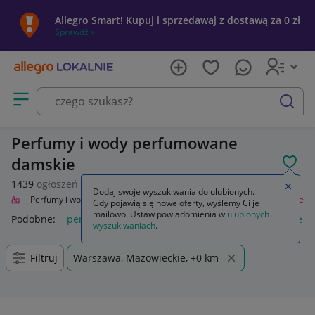
Allegro Smart! Kupuj i sprzedawaj z dostawą za 0 zł
Sprawdź »
Otwórz menu z kategoriami
szukaj
Perfumy i wody perfumowane
damskie
POL
1439
ogłoszeń
Zamkn
Dodaj swoje wyszukiwania do ulubionych.
roda
Perfumy i wody
Zapachy dla kobiet
Perfumy i wody perfumowane
Gdy pojawią się nowe oferty, wyślemy Ci je
mailowo. Ustaw powiadomienia w
ulubionych
Podobne:
perfumy i wody perfumowane
perfumy damskie in
wyszukiwaniach
.
Filtruj
Warszawa, Mazowieckie, +0 km