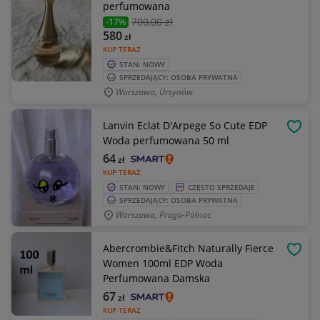
perfumowana
700
,00 zł
-17%
580
zł
KUP TERAZ
STAN: NOWY
SPRZEDAJĄCY: OSOBA PRYWATNA
Warszawa, Ursynów
Lanvin Eclat D'Arpege So Cute EDP
OBSE
Woda perfumowana 50 ml
64
zł
KUP TERAZ
STAN: NOWY
CZĘSTO SPRZEDAJE
SPRZEDAJĄCY: OSOBA PRYWATNA
Warszawa, Praga-Północ
Abercrombie&Fitch Naturally Fierce
OBSE
Women 100ml EDP Woda
Perfumowana Damska
67
zł
KUP TERAZ