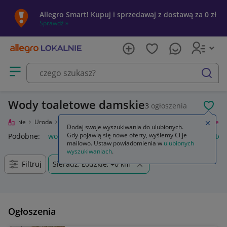
Allegro Smart! Kupuj i sprzedawaj z dostawą za 0 zł
Sprawdź »
Otwórz menu z kategoriami
szukaj
Wody toaletowe damskie
3
ogłoszenia
POL
o Lokalnie
Uroda
Perfumy i wody
Zapachy dla kobiet
Wody toaletowe
Zamkn
Dodaj swoje wyszukiwania do ulubionych.
Gdy pojawią się nowe oferty, wyślemy Ci je
Podobne:
wody toaletowe
wody toaletowe męskie
wody toa
mailowo. Ustaw powiadomienia w
ulubionych
wyszukiwaniach
.
Filtruj
Sieradz, Łódzkie, +0 km
Ogłoszenia