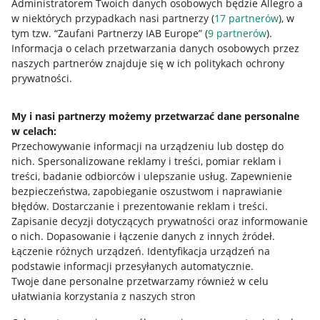
Administratorem Twoich danych osobowych będzie Allegro a
w niektórych przypadkach nasi partnerzy (
17
partnerów
), w
tym tzw. “Zaufani Partnerzy IAB Europe” (
9
partnerów
).
Przydatne informacje
Informacja o celach przetwarzania danych osobowych przez
naszych partnerów znajduje się w ich politykach ochrony
prywatności.
Jak to działa
Napisz do nas
My i nasi partnerzy możemy przetwarzać dane personalne
w celach:
Allegro Gadane dla sprzedających
Przechowywanie informacji na urządzeniu lub dostęp do
Allegro Gadane dla kupujących
nich
.
Spersonalizowane reklamy i treści, pomiar reklam i
treści, badanie odbiorców i ulepszanie usług
.
Zapewnienie
Mapa miejscowości
bezpieczeństwa, zapobieganie oszustwom i naprawianie
błędów
.
Dostarczanie i prezentowanie reklam i treści
.
Informacje prawne
Zapisanie decyzji dotyczących prywatności oraz informowanie
o nich
.
Dopasowanie i łączenie danych z innych źródeł
.
Regulamin
Łączenie różnych urządzeń
.
Identyfikacja urządzeń na
podstawie informacji przesyłanych automatycznie
.
Polityka plików "cookies"
Twoje dane personalne przetwarzamy również w celu
ułatwiania korzystania z naszych stron
Ustawienia plików "cookies"