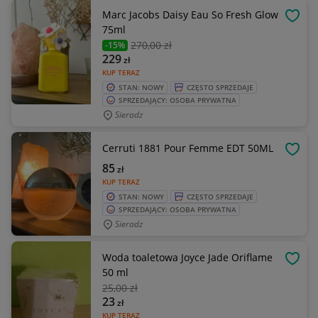
Marc Jacobs Daisy Eau So Fresh Glow
OBSE
75ml
270
,00 zł
-15%
229
zł
KUP TERAZ
STAN: NOWY
CZĘSTO SPRZEDAJE
SPRZEDAJĄCY: OSOBA PRYWATNA
Sieradz
Cerruti 1881 Pour Femme EDT 50ML
OBSE
85
zł
KUP TERAZ
STAN: NOWY
CZĘSTO SPRZEDAJE
SPRZEDAJĄCY: OSOBA PRYWATNA
Sieradz
Woda toaletowa Joyce Jade Oriflame
OBSE
50 ml
25
,00 zł
23
zł
KUP TERAZ