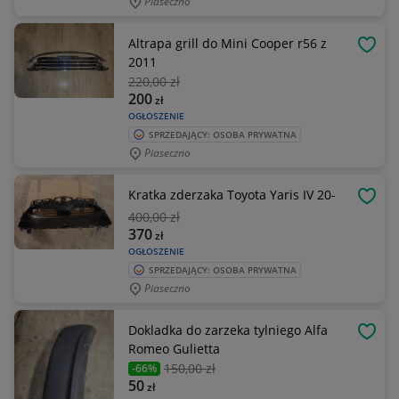
Piaseczno
Altrapa grill do Mini Cooper r56 z
OBSE
2011
220
,00 zł
200
zł
OGŁOSZENIE
SPRZEDAJĄCY: OSOBA PRYWATNA
Piaseczno
Kratka zderzaka Toyota Yaris IV 20-
OBSE
400
,00 zł
370
zł
OGŁOSZENIE
SPRZEDAJĄCY: OSOBA PRYWATNA
Piaseczno
Dokladka do zarzeka tylniego Alfa
OBSE
Romeo Gulietta
150
,00 zł
-66%
50
zł