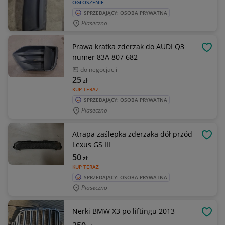
OGŁOSZENIE
SPRZEDAJĄCY: OSOBA PRYWATNA
Piaseczno
Prawa kratka zderzak do AUDI Q3
OBSE
numer 83A 807 682
do negocjacji
25
zł
KUP TERAZ
SPRZEDAJĄCY: OSOBA PRYWATNA
Piaseczno
Atrapa zaślepka zderzaka dół przód
OBSE
Lexus GS III
50
zł
KUP TERAZ
SPRZEDAJĄCY: OSOBA PRYWATNA
Piaseczno
Nerki BMW X3 po liftingu 2013
OBSE