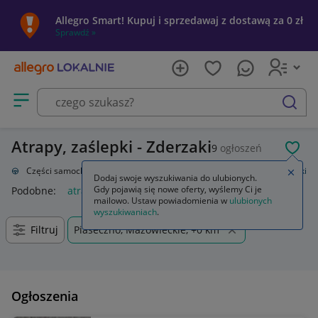
Allegro Smart! Kupuj i sprzedawaj z dostawą za 0 zł
Sprawdź »
Otwórz menu z kategoriami
szukaj
Atrapy, zaślepki - Zderzaki
9
ogłoszeń
POL
acja
Części samochodowe
Części karoserii
Zderzaki
Atrapy, zaślepki
Zamkn
Dodaj swoje wyszukiwania do ulubionych.
Gdy pojawią się nowe oferty, wyślemy Ci je
Podobne:
atrapy zaślepki
mailowo. Ustaw powiadomienia w
ulubionych
wyszukiwaniach
.
Filtruj
Piaseczno, Mazowieckie, +0 km
Ogłoszenia