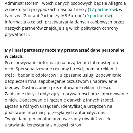
Administratorem Twoich danych osobowych będzie Allegro a
w niektórych przypadkach nasi partnerzy (
17
partnerów
), w
tym tzw. “Zaufani Partnerzy IAB Europe” (
9
partnerów
).
Przydatne informacje
Informacja o celach przetwarzania danych osobowych przez
naszych partnerów znajduje się w ich politykach ochrony
prywatności.
Jak to działa
Napisz do nas
My i nasi partnerzy możemy przetwarzać dane personalne
w celach:
Allegro Gadane dla sprzedających
Przechowywanie informacji na urządzeniu lub dostęp do
Allegro Gadane dla kupujących
nich
.
Spersonalizowane reklamy i treści, pomiar reklam i
treści, badanie odbiorców i ulepszanie usług
.
Zapewnienie
Mapa miejscowości
bezpieczeństwa, zapobieganie oszustwom i naprawianie
błędów
.
Dostarczanie i prezentowanie reklam i treści
.
Informacje prawne
Zapisanie decyzji dotyczących prywatności oraz informowanie
o nich
.
Dopasowanie i łączenie danych z innych źródeł
.
Regulamin
Łączenie różnych urządzeń
.
Identyfikacja urządzeń na
podstawie informacji przesyłanych automatycznie
.
Polityka plików "cookies"
Twoje dane personalne przetwarzamy również w celu
ułatwiania korzystania z naszych stron
Ustawienia plików "cookies"