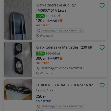
Kratka zderzaka audi q7
OBSE
4M0807151A Lewa
150
,00 zł
-20%
120
zł
KUP TERAZ
SPRZEDAJĄCY: OSOBA PRYWATNA
Piaseczno
Kratki zderzaka Mercedes r230 lift
OBSE
600
,00 zł
-50%
300
zł
KUP TERAZ
SPRZEDAJĄCY: OSOBA PRYWATNA
Piaseczno
CITROEN C3 ATRAPA ZDERZAKA 82
OBSE
120 634 77
250
zł
OGŁOSZENIE
SPRZEDAJĄCY: OSOBA PRYWATNA