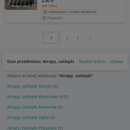
250
zł
KUP TERAZ
SPRZEDAJĄCY: OSOBA PRYWATNA
Piaseczno
Wybierz stronę:
Następna strona
z
1
Stan przedmiotu: Atrapy, zaślepki
Bardzo dobry
Używany
Zobacz w innej lokalizacji
"Atrapy, zaślepki"
Atrapy, zaślepki Raszyn
(6)
Atrapy, zaślepki Warszawa
(632)
Atrapy, zaślepki Komorów
(5)
Atrapy, zaślepki Ząbki
(8)
Atrapy, zaślepki Pruszków
(9)