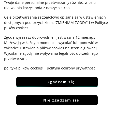
Twoje dane personalne przetwarzamy również w celu
ułatwiania korzystania z naszych stron
Ustawienia plików "cookies"
Cele przetwarzania szczegółowo opisane są w ustawieniach
Udostępnianie lokalizacji
dostępnych pod przyciskiem: “ZMIENIAM ZGODY” i w Polityce
Informacje dla Aktu o Usługach Cyfrowych
plików cookies.
Zgodę wyrażasz dobrowolnie i jest ważna 12 miesięcy.
Pobierz aplikację
Możesz ją w każdym momencie wycofać lub ponowić w
zakładce
Ustawienia plików cookies
na stronie głównej.
Wycofanie zgody nie wpływa na legalność uprzedniego
przetwarzania.
polityka plików cookies
polityka ochrony prywatności
Zgadzam się
Nie zgadzam się
Korzystanie z serwisu oznacza akceptację
regulaminu
.