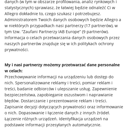
danych (w tym w obszarze profilowania, analiz rynkowych i
statystycznych) sprawiasz, że łatwiej będzie odnaleźć Ci w
Allegro dokładnie to, czego szukasz i potrzebujesz.
Administratorem Twoich danych osobowych będzie Allegro a
w niektórych przypadkach nasi partnerzy (
17
partnerów
), w
tym tzw. “Zaufani Partnerzy IAB Europe” (
9
partnerów
).
Przydatne informacje
Informacja o celach przetwarzania danych osobowych przez
naszych partnerów znajduje się w ich politykach ochrony
prywatności.
Jak to działa
Napisz do nas
My i nasi partnerzy możemy przetwarzać dane personalne
w celach:
Allegro Gadane dla sprzedających
Przechowywanie informacji na urządzeniu lub dostęp do
Allegro Gadane dla kupujących
nich
.
Spersonalizowane reklamy i treści, pomiar reklam i
treści, badanie odbiorców i ulepszanie usług
.
Zapewnienie
Mapa miejscowości
bezpieczeństwa, zapobieganie oszustwom i naprawianie
błędów
.
Dostarczanie i prezentowanie reklam i treści
.
Informacje prawne
Zapisanie decyzji dotyczących prywatności oraz informowanie
o nich
.
Dopasowanie i łączenie danych z innych źródeł
.
Regulamin
Łączenie różnych urządzeń
.
Identyfikacja urządzeń na
podstawie informacji przesyłanych automatycznie
.
Polityka plików "cookies"