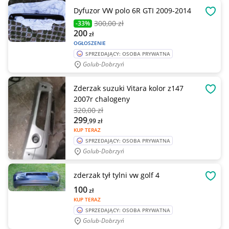
Dyfuzor VW polo 6R GTI 2009-2014
OBSE
300
,00 zł
-33%
200
zł
OGŁOSZENIE
SPRZEDAJĄCY: OSOBA PRYWATNA
Golub-Dobrzyń
Zderzak suzuki Vitara kolor z147
OBSE
2007r chalogeny
320
,00 zł
299
,99
zł
KUP TERAZ
SPRZEDAJĄCY: OSOBA PRYWATNA
Golub-Dobrzyń
zderzak tył tylni vw golf 4
OBSE
100
zł
KUP TERAZ
SPRZEDAJĄCY: OSOBA PRYWATNA
Golub-Dobrzyń