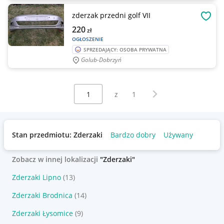
zderzak przedni golf VII
OBSE
220
zł
OGŁOSZENIE
SPRZEDAJĄCY: OSOBA PRYWATNA
Golub-Dobrzyń
Wybierz stronę:
Następna strona
z
1
Stan przedmiotu: Zderzaki
Bardzo dobry
Używany
Zobacz w innej lokalizacji
"Zderzaki"
Zderzaki Lipno
(13)
Zderzaki Brodnica
(14)
Zderzaki Łysomice
(9)