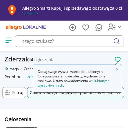
Allegro Smart! Kupuj i sprzedawaj z dostawą za 0 zł
Sprawdź »
Otwórz menu z kategoriami
szukaj
Zderzaki
4
ogłoszenia
POL
Motoryzacja
Części samochodowe
Części karoserii
Zderzaki
Zderzaki
Zamkn
Dodaj swoje wyszukiwania do ulubionych.
Gdy pojawią się nowe oferty, wyślemy Ci je
Podobne:
zderzak
bmw e90 lci m pakiet zderzak zderzaki
s
mailowo. Ustaw powiadomienia w
ulubionych
wyszukiwaniach
.
Filtruj
Golub-Dobrzyń, Kujawsko-pomorskie, +0 km
Ogłoszenia