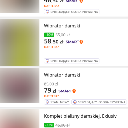
,50
zł
KUP TERAZ
SPRZEDAJĄCY: OSOBA PRYWATNA
Wibrator damski
65
,00 zł
-10%
58
,50
zł
KUP TERAZ
SPRZEDAJĄCY: OSOBA PRYWATNA
Wibrator damski
85
,00 zł
79
zł
KUP TERAZ
STAN: NOWY
SPRZEDAJĄCY: OSOBA PRYWATNA
Komplet bielizny damskiej. Exlusiv
45
,00 zł
-22%