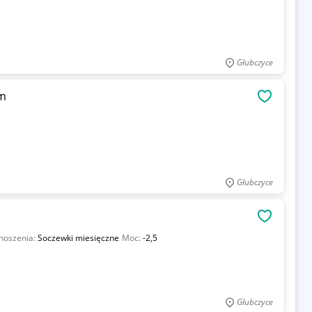
Głubczyce
em
OBSERWU
Głubczyce
OBSERWU
noszenia:
Soczewki miesięczne
Moc:
-2,5
Głubczyce