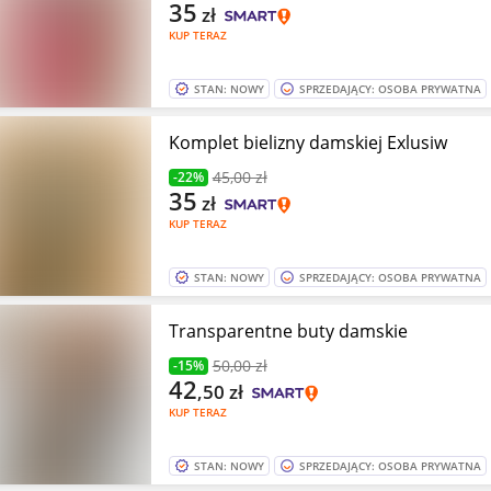
35
zł
KUP TERAZ
STAN: NOWY
SPRZEDAJĄCY: OSOBA PRYWATNA
Komplet bielizny damskiej Exlusiw
45
,00 zł
-22%
35
zł
KUP TERAZ
STAN: NOWY
SPRZEDAJĄCY: OSOBA PRYWATNA
Transparentne buty damskie
50
,00 zł
-15%
42
,50
zł
KUP TERAZ
STAN: NOWY
SPRZEDAJĄCY: OSOBA PRYWATNA