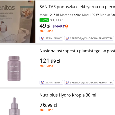
SANITAS poduszka elektryczna na plecy 
Model:
21516
Materiał:
polar
Moc:
100 W
Marka:
Sa
80
,00 zł
-38%
49
zł
KUP TERAZ
STAN: NOWY
SPRZEDAJĄCY: OSOBA PRYWATNA
Nasiona ostropestu plamistego, w post
121
,99
zł
KUP TERAZ
STAN: NOWY
SPRZEDAJĄCY: OSOBA PRYWATNA
Nutriplus Hydro Krople 30 ml
76
,99
zł
KUP TERAZ