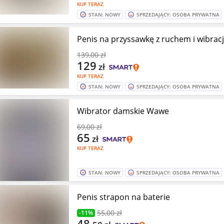
KUP TERAZ
STAN: NOWY
SPRZEDAJĄCY: OSOBA PRYWATNA
Penis na przyssawkę z ruchem i wibrac
139
,00 zł
129
zł
KUP TERAZ
STAN: NOWY
SPRZEDAJĄCY: OSOBA PRYWATNA
Wibrator damskie Wawe
69
,00 zł
65
zł
KUP TERAZ
STAN: NOWY
SPRZEDAJĄCY: OSOBA PRYWATNA
Penis strapon na baterie
55
,00 zł
-11%
48