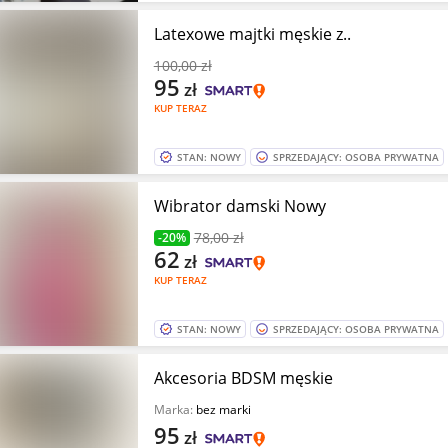
Latexowe majtki męskie z..
100
,00 zł
95
zł
KUP TERAZ
STAN: NOWY
SPRZEDAJĄCY: OSOBA PRYWATNA
Wibrator damski Nowy
78
,00 zł
-20%
62
zł
KUP TERAZ
STAN: NOWY
SPRZEDAJĄCY: OSOBA PRYWATNA
Akcesoria BDSM męskie
Marka:
bez marki
95
zł