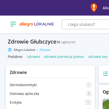
All
Otwórz menu z kategoriami
Zdrowie Głubczyce
36
ogłoszeń
Allegro Lokalnie
Zdrowie
Podobne:
zdrowie
zdrowie pierwsza pomoc
zdrowie be
Zdrowie
Wido
Dermokosmetyki
1
Og
Domowa apteczka
8
Erotyka
15