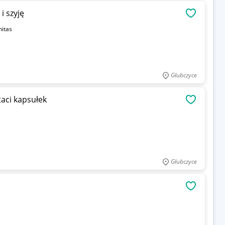
i szyję
OBSERWU
nitas
Głubczyce
aci kapsułek
OBSERWU
Głubczyce
OBSERWU