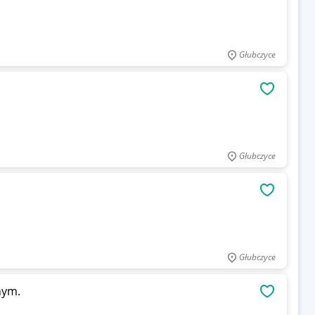
Głubczyce
OBSERWU
Głubczyce
OBSERWU
Głubczyce
nym.
OBSERWU