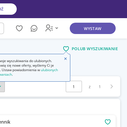
DŹ
WYSTAW
kaj
POLUB WYSZUKIWANIE
Zamknij wskazówkę
oje wyszukiwania do ulubionych.
wią się nowe oferty, wyślemy Ci je
. Ustaw powiadomienia w
ulubionych
waniach
.
Wybierz stronę:
Następna 
z
1
ennik
OBSERWU