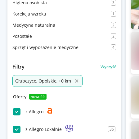
Higiena osobista
3
Korekcja wzroku
1
Medycyna naturalna
2
Pozostałe
2
Sprzęt i wyposażenie medyczne
4
Filtry
Wyczyść
Głubczyce, Opolskie, +0 km
Oferty
NOWOŚĆ!
z Allegro
z Allegro Lokalnie
36