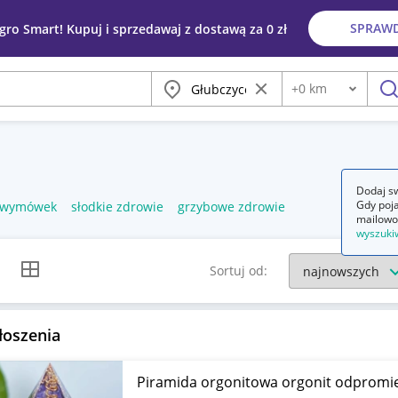
SPRAW
egro Smart! Kupuj i sprzedawaj z dostawą za 0 zł
Miasto
Wyczyść frazę
+
0
km
Odległość
szu
Dodaj sw
Gdy poja
z wymówek
słodkie zdrowie
grzybowe zdrowie
mailowo
wyszuki
k listy
Widok siatki
Sortuj od:
łoszenia
Piramida orgonitowa orgonit odpromi