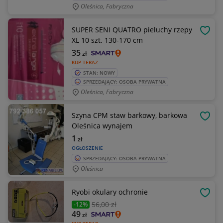
Oleśnica, Fabryczna
SUPER SENI QUATRO pieluchy rzepy
OBSE
XL 10 szt. 130-170 cm
35
zł
KUP TERAZ
STAN: NOWY
SPRZEDAJĄCY: OSOBA PRYWATNA
Oleśnica, Fabryczna
Szyna CPM staw barkowy, barkowa
OBSE
Oleśnica wynajem
1
zł
OGŁOSZENIE
SPRZEDAJĄCY: OSOBA PRYWATNA
Oleśnica
Ryobi okulary ochronie
OBSE
56
,00 zł
-12%
49
zł