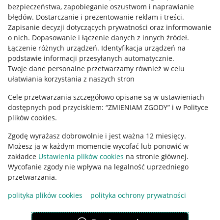
Mapa miejscowości
bezpieczeństwa, zapobieganie oszustwom i naprawianie
błędów
.
Dostarczanie i prezentowanie reklam i treści
.
Informacje prawne
Zapisanie decyzji dotyczących prywatności oraz informowanie
o nich
.
Dopasowanie i łączenie danych z innych źródeł
.
Regulamin
Łączenie różnych urządzeń
.
Identyfikacja urządzeń na
podstawie informacji przesyłanych automatycznie
.
Polityka plików "cookies"
Twoje dane personalne przetwarzamy również w celu
ułatwiania korzystania z naszych stron
Ustawienia plików "cookies"
Cele przetwarzania szczegółowo opisane są w ustawieniach
Udostępnianie lokalizacji
dostępnych pod przyciskiem: “ZMIENIAM ZGODY” i w Polityce
Informacje dla Aktu o Usługach Cyfrowych
plików cookies.
Zgodę wyrażasz dobrowolnie i jest ważna 12 miesięcy.
Pobierz aplikację
Możesz ją w każdym momencie wycofać lub ponowić w
zakładce
Ustawienia plików cookies
na stronie głównej.
Wycofanie zgody nie wpływa na legalność uprzedniego
przetwarzania.
polityka plików cookies
polityka ochrony prywatności