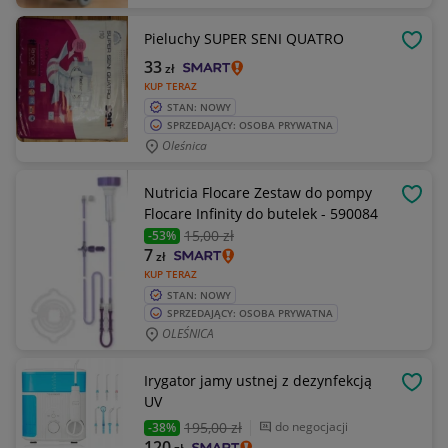
Pieluchy SUPER SENI QUATRO
OBSE
33
zł
KUP TERAZ
STAN: NOWY
SPRZEDAJĄCY: OSOBA PRYWATNA
Oleśnica
Nutricia Flocare Zestaw do pompy
OBSE
Flocare Infinity do butelek - 590084
15
,00 zł
-53%
7
zł
KUP TERAZ
STAN: NOWY
SPRZEDAJĄCY: OSOBA PRYWATNA
OLEŚNICA
Irygator jamy ustnej z dezynfekcją
OBSE
UV
195
,00 zł
do negocjacji
-38%
120