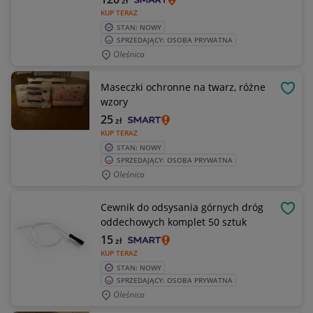
zł
KUP TERAZ
STAN: NOWY
SPRZEDAJĄCY: OSOBA PRYWATNA
Oleśnica
Maseczki ochronne na twarz, różne
OBSE
wzory
25
zł
KUP TERAZ
STAN: NOWY
SPRZEDAJĄCY: OSOBA PRYWATNA
Oleśnica
Cewnik do odsysania górnych dróg
OBSE
oddechowych komplet 50 sztuk
15
zł
KUP TERAZ
STAN: NOWY
SPRZEDAJĄCY: OSOBA PRYWATNA
Oleśnica