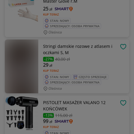
Master Glove r.M
25
zł
KUP TERAZ
STAN: NOWY
SPRZEDAJĄCY: OSOBA PRYWATNA
Oleśnica
Stringi damskie rozowe z atlasem i
OBSE
oczkami S, M
40
,00 zł
-27%
29
zł
KUP TERAZ
STAN: NOWY
CZĘSTO SPRZEDAJE
SPRZEDAJĄCY: OSOBA PRYWATNA
Oleśnica
PISTOLET MASAŻER VALANO 12
OBSE
KOŃCÓWEK
115
,00 zł
-13%
99
zł
KUP TERAZ
STAN: NOWY