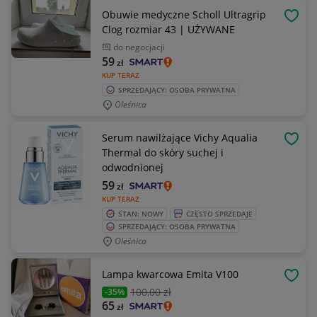
Obuwie medyczne Scholl Ultragrip
OBSE
Clog rozmiar 43 | UŻYWANE
do negocjacji
59
zł
KUP TERAZ
SPRZEDAJĄCY: OSOBA PRYWATNA
Oleśnica
Serum nawilżające Vichy Aqualia
OBSE
Thermal do skóry suchej i
odwodnionej
59
zł
KUP TERAZ
STAN: NOWY
CZĘSTO SPRZEDAJE
SPRZEDAJĄCY: OSOBA PRYWATNA
Oleśnica
Lampa kwarcowa Emita V100
OBSE
100
,00 zł
-35%
65
zł