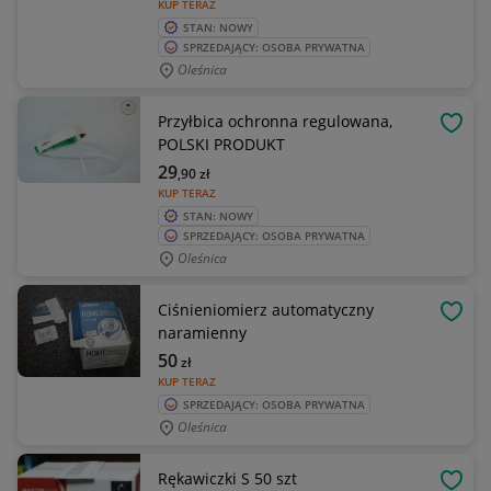
KUP TERAZ
STAN: NOWY
SPRZEDAJĄCY: OSOBA PRYWATNA
Oleśnica
Przyłbica ochronna regulowana,
OBSE
POLSKI PRODUKT
29
,90
zł
KUP TERAZ
STAN: NOWY
SPRZEDAJĄCY: OSOBA PRYWATNA
Oleśnica
Ciśnieniomierz automatyczny
OBSE
naramienny
50
zł
KUP TERAZ
SPRZEDAJĄCY: OSOBA PRYWATNA
Oleśnica
Rękawiczki S 50 szt
OBSE