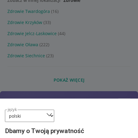
Zobacz w innej lokalizacji
"Zdrowie"
Zdrowie Twardogóra
(16)
Zdrowie Krzyków
(33)
Zdrowie Jelcz-Laskowice
(44)
Zdrowie Oława
(222)
Zdrowie Siechnice
(23)
POKAŻ WIĘCEJ
język
Dbamy o Twoją prywatność