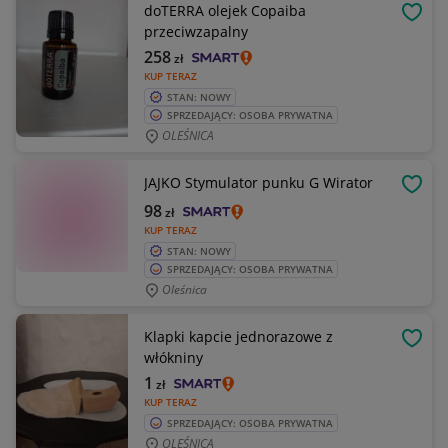
doTERRA olejek Copaiba
OBSE
przeciwzapalny
258
zł
KUP TERAZ
STAN: NOWY
SPRZEDAJĄCY: OSOBA PRYWATNA
OLEŚNICA
JAJKO Stymulator punku G Wirator
OBSE
98
zł
KUP TERAZ
STAN: NOWY
SPRZEDAJĄCY: OSOBA PRYWATNA
Oleśnica
Klapki kapcie jednorazowe z
OBSE
włókniny
1
zł
KUP TERAZ
SPRZEDAJĄCY: OSOBA PRYWATNA
OLEŚNICA