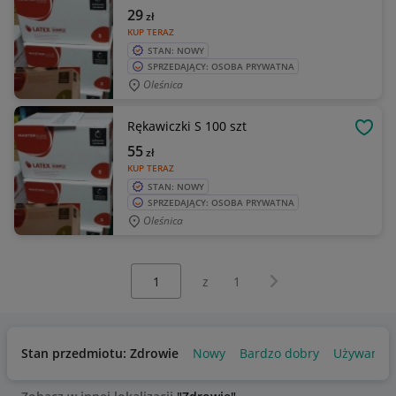
29
zł
KUP TERAZ
STAN: NOWY
SPRZEDAJĄCY: OSOBA PRYWATNA
Oleśnica
Rękawiczki S 100 szt
OBSE
55
zł
KUP TERAZ
STAN: NOWY
SPRZEDAJĄCY: OSOBA PRYWATNA
Oleśnica
Wybierz stronę:
Następna strona
z
1
Stan przedmiotu: Zdrowie
Nowy
Bardzo dobry
Używany