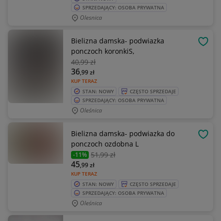
SPRZEDAJĄCY: OSOBA PRYWATNA
Olesnica
Bielizna damska- podwiazka
OBSE
ponczoch koronkiS,
40
,99 zł
36
,99
zł
KUP TERAZ
STAN: NOWY
CZĘSTO SPRZEDAJE
SPRZEDAJĄCY: OSOBA PRYWATNA
Oleśnica
Bielizna damska- podwiazka do
OBSE
ponczoch ozdobna L
51
,99 zł
-11%
45
,99
zł
KUP TERAZ
STAN: NOWY
CZĘSTO SPRZEDAJE
SPRZEDAJĄCY: OSOBA PRYWATNA
Oleśnica