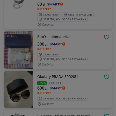
80
zł
KUP TERAZ
STAN: NOWY
CZĘSTO SPRZEDAJE
SPRZEDAJĄCY: OSOBA PRYWATNA
Olesnica
EthOss biomateriał
OBSE
300
zł
KUP TERAZ
STAN: NOWY
SPRZEDAJĄCY: OSOBA PRYWATNA
Oleśnica
Okulary PRADA SPR20U
OBSE
800
,00 zł
-25%
600
zł
KUP TERAZ
SPRZEDAJĄCY: OSOBA PRYWATNA
Oleśnica
Elektrody żelowe tens 30 sztuk