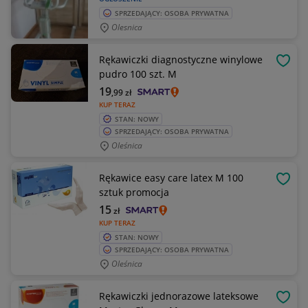
SPRZEDAJĄCY: OSOBA PRYWATNA
Olesnica
Rękawiczki diagnostyczne winylowe
OBSE
pudro 100 szt. M
19
,99
zł
KUP TERAZ
STAN: NOWY
SPRZEDAJĄCY: OSOBA PRYWATNA
Oleśnica
Rękawice easy care latex M 100
OBSE
sztuk promocja
15
zł
KUP TERAZ
STAN: NOWY
SPRZEDAJĄCY: OSOBA PRYWATNA
Oleśnica
Rękawiczki jednorazowe lateksowe
OBSE