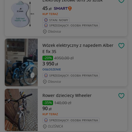
OBSE
45
zł
KUP TERAZ
STAN: NOWY
SPRZEDAJĄCY: OSOBA PRYWATNA
Oleśnica
Wózek elektryczny z napedem Alber
OBSE
E fix 35
4950
,00 zł
-20%
3 950
zł
OGŁOSZENIE
SPRZEDAJĄCY: OSOBA PRYWATNA
Olesnica
Rower dzieciecy Wheeler
OBSE
140
,00 zł
-35%
90
zł
KUP TERAZ
SPRZEDAJĄCY: OSOBA PRYWATNA
OLEŚNICA