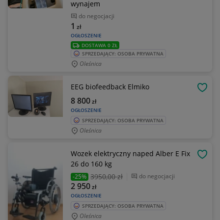
wynajem
do negocjacji
1
zł
OGŁOSZENIE
DOSTAWA 0 ZŁ
SPRZEDAJĄCY: OSOBA PRYWATNA
Oleśnica
EEG biofeedback Elmiko
OBSE
8 800
zł
OGŁOSZENIE
SPRZEDAJĄCY: OSOBA PRYWATNA
Oleśnica
Wozek elektryczny naped Alber E Fix
OBSE
26 do 160 kg
3950
,00 zł
do negocjacji
-25%
2 950
zł
OGŁOSZENIE
SPRZEDAJĄCY: OSOBA PRYWATNA
Oleśnica