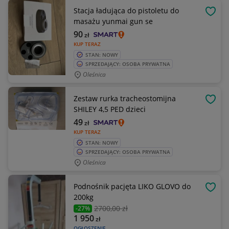
Stacja ładująca do pistoletu do
OBSE
masażu yunmai gun se
90
zł
KUP TERAZ
STAN: NOWY
SPRZEDAJĄCY: OSOBA PRYWATNA
Oleśnica
Zestaw rurka tracheostomijna
OBSE
SHILEY 4,5 PED dzieci
49
zł
KUP TERAZ
STAN: NOWY
SPRZEDAJĄCY: OSOBA PRYWATNA
Oleśnica
Podnośnik pacjęta LIKO GLOVO do
OBSE
200kg
2700
,00 zł
-27%
1 950
zł
OGŁOSZENIE