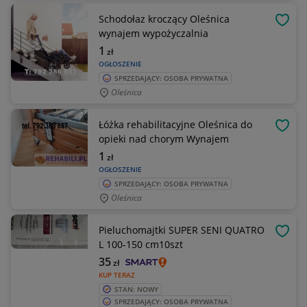
Schodołaz kroczący Oleśnica
OBSE
wynajem wypożyczalnia
1
zł
OGŁOSZENIE
SPRZEDAJĄCY: OSOBA PRYWATNA
Oleśnica
Łóżka rehabilitacyjne Oleśnica do
OBSE
opieki nad chorym Wynajem
1
zł
OGŁOSZENIE
SPRZEDAJĄCY: OSOBA PRYWATNA
Oleśnica
Pieluchomajtki SUPER SENI QUATRO
OBSE
L 100-150 cm10szt
35
zł
KUP TERAZ
STAN: NOWY
SPRZEDAJĄCY: OSOBA PRYWATNA