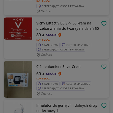
KUP TERAZ
SPRZEDAJĄCY: OSOBA PRYWATNA
Oleśnica
Vichy Liftactiv B3 SPF 50 krem na
OBSE
przebarwienia do twarzy na dzień 50
89
zł
KUP TERAZ
STAN: NOWY
CZĘSTO SPRZEDAJE
SPRZEDAJĄCY: OSOBA PRYWATNA
Oleśnica
Ciśnieniomierz SilverCrest
OBSE
60
zł
KUP TERAZ
STAN: NOWY
CZĘSTO SPRZEDAJE
SPRZEDAJĄCY: OSOBA PRYWATNA
Olesnica
Inhalator do górnych i dolnych dróg
OBSE
oddechowych