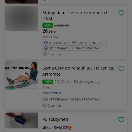
Stringi damskie szare z koronka L
OBSE
H&M
39
,99 zł
-32%
26
,99
zł
KUP TERAZ
STAN: NOWY
CZĘSTO SPRZEDAJE
SPRZEDAJĄCY: OSOBA PRYWATNA
Oleśnica
Szyna CPM do rehabilitacji Oleśnica,
OBSE
Artromot
25
,00 zł
do negocjacji
-96%
1
zł
OGŁOSZENIE
SPRZEDAJĄCY: OSOBA PRYWATNA
Oleśnica
Pulsoksymetr
OBSE
40
zł