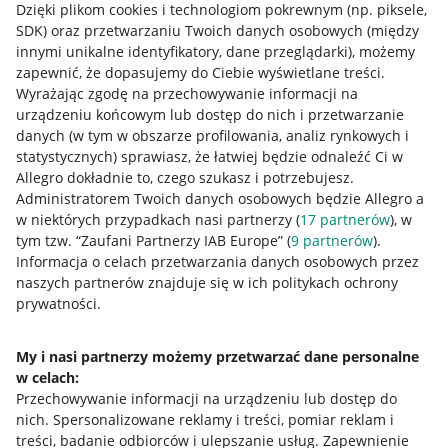
Dzięki plikom cookies i technologiom pokrewnym
(np. piksele,
SDK)
oraz przetwarzaniu Twoich danych osobowych
(między
innymi unikalne identyfikatory, dane przeglądarki)
, możemy
zapewnić, że dopasujemy do Ciebie wyświetlane treści.
Wyrażając zgodę na przechowywanie informacji na
urządzeniu końcowym lub dostęp do nich i przetwarzanie
danych (w tym w obszarze profilowania, analiz rynkowych i
statystycznych) sprawiasz, że łatwiej będzie odnaleźć Ci w
Allegro dokładnie to, czego szukasz i potrzebujesz.
Administratorem Twoich danych osobowych będzie Allegro a
w niektórych przypadkach nasi partnerzy (
17
partnerów
), w
tym tzw. “Zaufani Partnerzy IAB Europe” (
9
partnerów
).
Przydatne informacje
Informacja o celach przetwarzania danych osobowych przez
naszych partnerów znajduje się w ich politykach ochrony
prywatności.
Jak to działa
Napisz do nas
My i nasi partnerzy możemy przetwarzać dane personalne
w celach:
Allegro Gadane dla sprzedających
Przechowywanie informacji na urządzeniu lub dostęp do
Allegro Gadane dla kupujących
nich
.
Spersonalizowane reklamy i treści, pomiar reklam i
treści, badanie odbiorców i ulepszanie usług
.
Zapewnienie