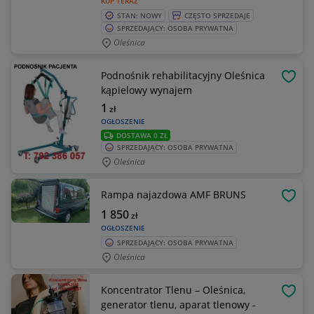
KUP TERAZ
STAN: NOWY
CZĘSTO SPRZEDAJE
SPRZEDAJĄCY: OSOBA PRYWATNA
Oleśnica
Podnośnik rehabilitacyjny Oleśnica
OBSE
kąpielowy wynajem
1
zł
OGŁOSZENIE
DOSTAWA 0 ZŁ
SPRZEDAJĄCY: OSOBA PRYWATNA
Oleśnica
Rampa najazdowa AMF BRUNS
OBSE
1 850
zł
OGŁOSZENIE
SPRZEDAJĄCY: OSOBA PRYWATNA
Oleśnica
Koncentrator Tlenu – Oleśnica,
OBSE
generator tlenu, aparat tlenowy -