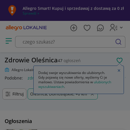
Allegro Smart! Kupuj i sprzedawaj z dostawą za 0 zł
Sprawdź »
Otwórz menu z kategoriami
szukaj
Zdrowie Oleśnica
47
ogłoszeń
POL
Allegro Lokalnie
Zdrowie
Zamkn
Dodaj swoje wyszukiwania do ulubionych.
Gdy pojawią się nowe oferty, wyślemy Ci je
Podobne:
zdrowie
zdrowie pierwsza pomoc
zdrowie bez 
mailowo. Ustaw powiadomienia w
ulubionych
wyszukiwaniach
.
Filtruj
Oleśnica, Dolnośląskie, +0 km
Ogłoszenia