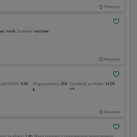
Pabianice
OBSERWU
bez marki
Zasilanie:
sieciowe
Pabianice
OBSERWU
eczek MMAD:
5.00
Waga produktu:
260
Szerokość produktu:
14.00
g
cm
Pabianice
OBSERWU
ość produktu:
2.90
Waga produktu z opakowaniem jednostkowym: