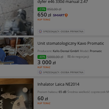
dyfer e46 330d manual 2.47
850
,00 zł
-23%
650
zł
KUP TERAZ
SPRZEDAJĄCY: OSOBA PRYWATNA
Unit stomatologiczny Kavo Promatic
Producent:
KaVo Dental GmbH
Model:
Promatic
5000
,00 zł
do negocjacji
-40%
3 000
zł
KUP TERAZ
SPRZEDAJĄCY: OSOBA PRYWATNA
Inhalator Laica NE2014
Poziom hałasu:
65 dB
Średnia wielkość cząsteczek
60
zł
KUP TERAZ