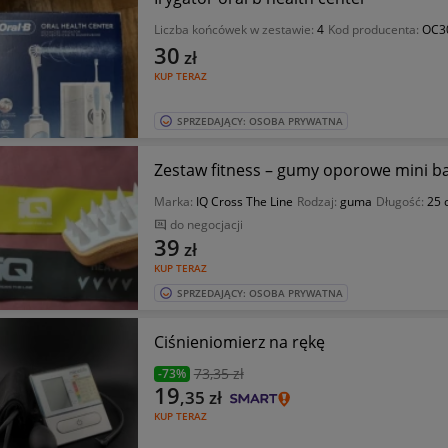
Liczba końcówek w zestawie:
4
Kod producenta:
OC30
30
zł
KUP TERAZ
SPRZEDAJĄCY: OSOBA PRYWATNA
Zestaw fitness – gumy oporowe mini b
Marka:
IQ Cross The Line
Rodzaj:
guma
Długość:
25 
do negocjacji
39
zł
KUP TERAZ
SPRZEDAJĄCY: OSOBA PRYWATNA
Ciśnieniomierz na rękę
73
,35 zł
-73%
19
,35
zł
KUP TERAZ