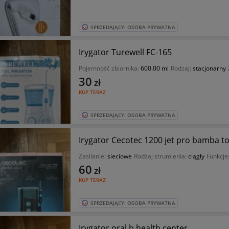
SPRZEDAJĄCY: OSOBA PRYWATNA
Irygator Turewell FC-165
Pojemność zbiornika:
600.00 ml
Rodzaj:
stacjonarny
30
zł
KUP TERAZ
SPRZEDAJĄCY: OSOBA PRYWATNA
Irygator Cecotec 1200 jet pro bamba t
Zasilanie:
sieciowe
Rodzaj strumienia:
ciągły
Funkcje
60
zł
KUP TERAZ
SPRZEDAJĄCY: OSOBA PRYWATNA
Irygator oral b health center