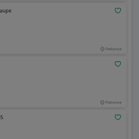
Taupe
OBSERWU
Pabianice
OBSERWU
Pabianice
65
OBSERWU