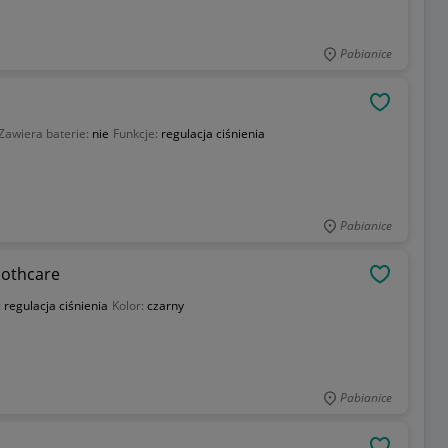
Pabianice
OBSERWU
Zawiera baterie:
nie
Funkcje:
regulacja ciśnienia
Pabianice
oothcare
OBSERWU
:
regulacja ciśnienia
Kolor:
czarny
Pabianice