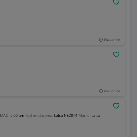
OBSERWU
Pabianice
OBSERWU
Pabianice
OBSERWU
 MMAD:
5.00 µm
Kod producenta:
Laica NE2014
Marka:
Laica