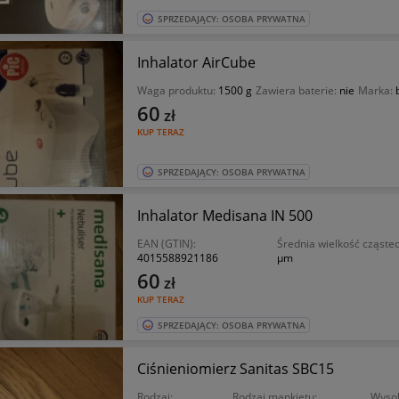
SPRZEDAJĄCY: OSOBA PRYWATNA
Inhalator AirCube
Waga produktu:
1500 g
Zawiera baterie:
nie
Marka:
60
zł
KUP TERAZ
SPRZEDAJĄCY: OSOBA PRYWATNA
Inhalator Medisana IN 500
EAN (GTIN):
Średnia wielkość cząst
4015588921186
µm
60
zł
KUP TERAZ
SPRZEDAJĄCY: OSOBA PRYWATNA
Ciśnieniomierz Sanitas SBC15
Rodzaj:
Rodzaj mankietu:
Wysok