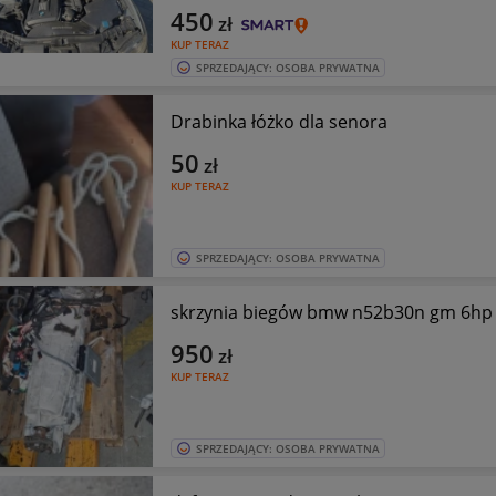
450
zł
KUP TERAZ
SPRZEDAJĄCY: OSOBA PRYWATNA
Drabinka łóżko dla senora
50
zł
KUP TERAZ
SPRZEDAJĄCY: OSOBA PRYWATNA
skrzynia biegów bmw n52b30n gm 6hp
950
zł
KUP TERAZ
SPRZEDAJĄCY: OSOBA PRYWATNA