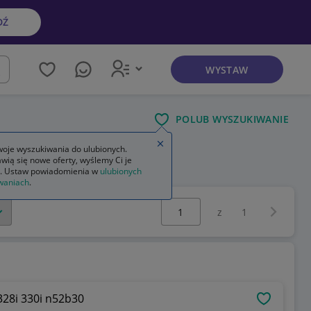
DŹ
WYSTAW
kaj
POLUB WYSZUKIWANIE
Zamknij wskazówkę
oje wyszukiwania do ulubionych.
wią się nowe oferty, wyślemy Ci je
. Ustaw powiadomienia w
ulubionych
waniach
.
Wybierz stronę:
Następna 
z
1
328i 330i n52b30
OBSERWU