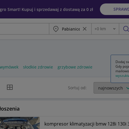
SPRAW
egro Smart! Kupuj i sprzedawaj z dostawą za 0 zł
Miasto
Wyczyść frazę
+
0
km
Odległość
szu
Dodaj sw
Gdy poja
z wymówek
słodkie zdrowie
grzybowe zdrowie
mailowo
wyszuki
k listy
Widok siatki
Sortuj od:
łoszenia
kompresor klimatyzacji bmw 128i 130i 