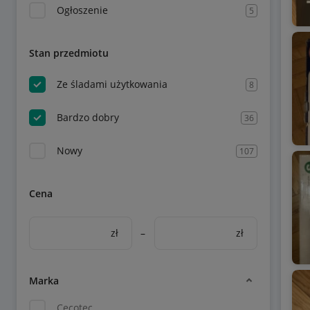
Ogłoszenie
5
Stan przedmiotu
Ze śladami użytkowania
8
Bardzo dobry
36
Nowy
107
Cena
zł
–
zł
Marka
Cecotec