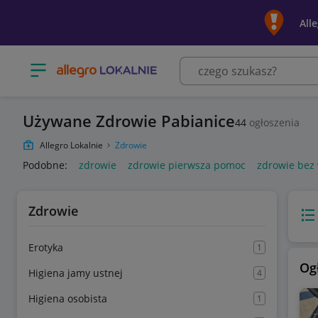
All
Otwórz menu z kategoriami
Używane Zdrowie Pabianice
44
ogłoszenia
Allegro Lokalnie
Zdrowie
Podobne:
zdrowie
zdrowie pierwsza pomoc
zdrowie be
Zdrowie
Wido
Erotyka
1
Og
Higiena jamy ustnej
4
Higiena osobista
1