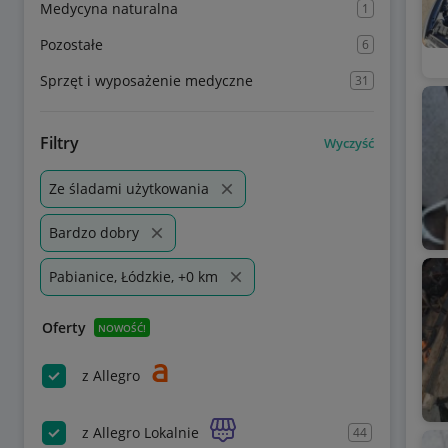
Medycyna naturalna
1
Pozostałe
6
Sprzęt i wyposażenie medyczne
31
Filtry
Wyczyść
Ze śladami użytkowania
Bardzo dobry
Pabianice, Łódzkie, +0 km
Oferty
NOWOŚĆ!
z Allegro
z Allegro Lokalnie
44