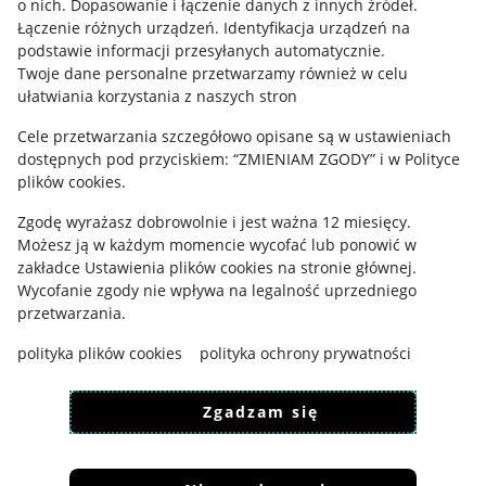
o nich
.
Dopasowanie i łączenie danych z innych źródeł
.
Regulamin
Łączenie różnych urządzeń
.
Identyfikacja urządzeń na
podstawie informacji przesyłanych automatycznie
.
Polityka plików "cookies"
Twoje dane personalne przetwarzamy również w celu
ułatwiania korzystania z naszych stron
Ustawienia plików "cookies"
Cele przetwarzania szczegółowo opisane są w ustawieniach
Udostępnianie lokalizacji
dostępnych pod przyciskiem: “ZMIENIAM ZGODY” i w Polityce
Informacje dla Aktu o Usługach Cyfrowych
plików cookies.
Zgodę wyrażasz dobrowolnie i jest ważna 12 miesięcy.
Pobierz aplikację
Możesz ją w każdym momencie wycofać lub ponowić w
zakładce
Ustawienia plików cookies
na stronie głównej.
Wycofanie zgody nie wpływa na legalność uprzedniego
przetwarzania.
polityka plików cookies
polityka ochrony prywatności
Zgadzam się