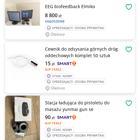
EEG biofeedback Elmiko
OBSE
8 800
zł
OGŁOSZENIE
SPRZEDAJĄCY: OSOBA PRYWATNA
Oleśnica
Cewnik do odsysania górnych dróg
OBSE
oddechowych komplet 50 sztuk
15
zł
KUP TERAZ
STAN: NOWY
SPRZEDAJĄCY: OSOBA PRYWATNA
Oleśnica
Stacja ładująca do pistoletu do
OBSE
masażu yunmai gun se
90
zł
KUP TERAZ
STAN: NOWY
SPRZEDAJĄCY: OSOBA PRYWATNA