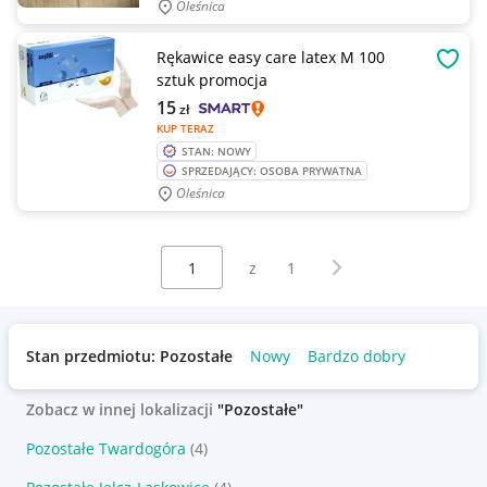
Oleśnica
Rękawice easy care latex M 100
OBSE
sztuk promocja
15
zł
KUP TERAZ
STAN: NOWY
SPRZEDAJĄCY: OSOBA PRYWATNA
Oleśnica
Wybierz stronę:
Następna strona
z
1
Stan przedmiotu: Pozostałe
Nowy
Bardzo dobry
Zobacz w innej lokalizacji
"Pozostałe"
Pozostałe Twardogóra
(4)