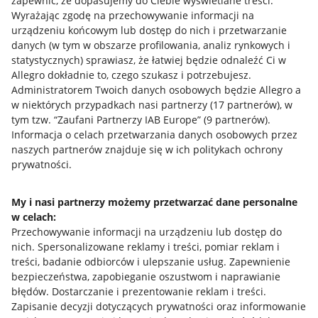
zapewnić, że dopasujemy do Ciebie wyświetlane treści.
Wyrażając zgodę na przechowywanie informacji na
urządzeniu końcowym lub dostęp do nich i przetwarzanie
danych (w tym w obszarze profilowania, analiz rynkowych i
statystycznych) sprawiasz, że łatwiej będzie odnaleźć Ci w
Allegro dokładnie to, czego szukasz i potrzebujesz.
Administratorem Twoich danych osobowych będzie Allegro a
w niektórych przypadkach nasi partnerzy (
17
partnerów
), w
tym tzw. “Zaufani Partnerzy IAB Europe” (
9
partnerów
).
Przydatne informacje
Informacja o celach przetwarzania danych osobowych przez
naszych partnerów znajduje się w ich politykach ochrony
prywatności.
Jak to działa
Napisz do nas
My i nasi partnerzy możemy przetwarzać dane personalne
w celach:
Allegro Gadane dla sprzedających
Przechowywanie informacji na urządzeniu lub dostęp do
Allegro Gadane dla kupujących
nich
.
Spersonalizowane reklamy i treści, pomiar reklam i
treści, badanie odbiorców i ulepszanie usług
.
Zapewnienie
Mapa miejscowości
bezpieczeństwa, zapobieganie oszustwom i naprawianie
błędów
.
Dostarczanie i prezentowanie reklam i treści
.
Informacje prawne
Zapisanie decyzji dotyczących prywatności oraz informowanie