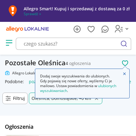
Allegro Smart! Kupuj i sprzedawaj z dostawą za 0 zł
Sprawdź »
Otwórz menu z kategoriami
szukaj
Pozostałe Oleśnica
4
ogłoszenia
POL
Allegro Lokalnie
Zdrowie
Pozostałe
Zamkn
Dodaj swoje wyszukiwania do ulubionych.
Gdy pojawią się nowe oferty, wyślemy Ci je
Podobne:
pozostałe
łóżka pozostałe
pozostałe miasta i regi
mailowo. Ustaw powiadomienia w
ulubionych
wyszukiwaniach
.
Filtruj
Oleśnica, Dolnośląskie, +0 km
Ogłoszenia