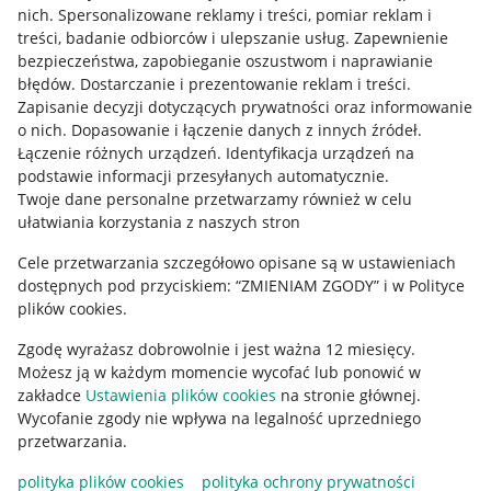
Allegro Gadane dla kupujących
nich
.
Spersonalizowane reklamy i treści, pomiar reklam i
treści, badanie odbiorców i ulepszanie usług
.
Zapewnienie
Mapa miejscowości
bezpieczeństwa, zapobieganie oszustwom i naprawianie
błędów
.
Dostarczanie i prezentowanie reklam i treści
.
Informacje prawne
Zapisanie decyzji dotyczących prywatności oraz informowanie
o nich
.
Dopasowanie i łączenie danych z innych źródeł
.
Regulamin
Łączenie różnych urządzeń
.
Identyfikacja urządzeń na
podstawie informacji przesyłanych automatycznie
.
Polityka plików "cookies"
Twoje dane personalne przetwarzamy również w celu
ułatwiania korzystania z naszych stron
Ustawienia plików "cookies"
Cele przetwarzania szczegółowo opisane są w ustawieniach
Udostępnianie lokalizacji
dostępnych pod przyciskiem: “ZMIENIAM ZGODY” i w Polityce
Informacje dla Aktu o Usługach Cyfrowych
plików cookies.
Zgodę wyrażasz dobrowolnie i jest ważna 12 miesięcy.
Pobierz aplikację
Możesz ją w każdym momencie wycofać lub ponowić w
zakładce
Ustawienia plików cookies
na stronie głównej.
Wycofanie zgody nie wpływa na legalność uprzedniego
przetwarzania.
polityka plików cookies
polityka ochrony prywatności