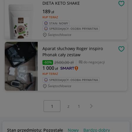
DIETA KETO SHAKE
OBSE
189
zł
KUP TERAZ
STAN: NOWY
SPRZEDAJĄCY: OSOBA PRYWATNA
Świętochłowice
Aparat słuchowy Roger inspiro
OBSE
Phonak cały zestaw
2500
,00 zł
do negocjacji
-60%
1 000
zł
KUP TERAZ
SPRZEDAJĄCY: OSOBA PRYWATNA
Świętochłowice
Wybierz stronę:
Następna strona
z
1
Stan przedmiotu: Pozostałe
Nowy
Bardzo dobry