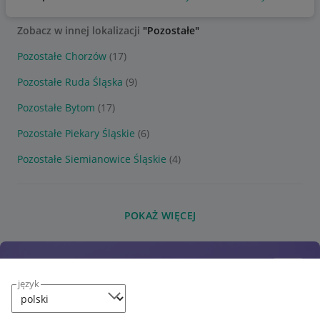
Zobacz w innej lokalizacji
"Pozostałe"
Pozostałe Chorzów
(17)
Pozostałe Ruda Śląska
(9)
Pozostałe Bytom
(17)
Pozostałe Piekary Śląskie
(6)
Pozostałe Siemianowice Śląskie
(4)
POKAŻ WIĘCEJ
język