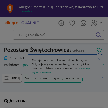
Allegro Smart! Kupuj i sprzedawaj z dostawą za 0 zł
Sprawdź »
Otwórz menu z kategoriami
szukaj
Pozostałe Świętochłowice
8
ogłoszeń
POL
Allegro Lokalnie
Zdrowie
Pozostałe
Zamkn
Dodaj swoje wyszukiwania do ulubionych.
Gdy pojawią się nowe oferty, wyślemy Ci je
Podobne:
pozostałe
łóżka pozostałe
pozostałe miasta i regi
mailowo. Ustaw powiadomienia w
ulubionych
wyszukiwaniach
.
Filtruj
Świętochłowice, Śląskie, +0 km
Ogłoszenia