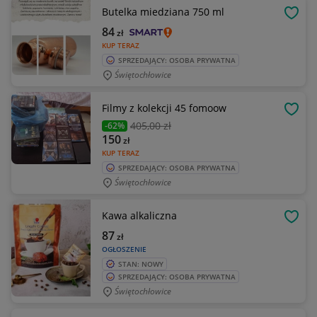
Butelka miedziana 750 ml
OBSE
84
zł
KUP TERAZ
SPRZEDAJĄCY: OSOBA PRYWATNA
Świętochłowice
Filmy z kolekcji 45 fomoow
OBSE
405
,00 zł
-62%
150
zł
KUP TERAZ
SPRZEDAJĄCY: OSOBA PRYWATNA
Świętochłowice
Kawa alkaliczna
OBSE
87
zł
OGŁOSZENIE
STAN: NOWY
SPRZEDAJĄCY: OSOBA PRYWATNA
Świętochłowice