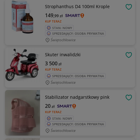
Strophanthus D4 100ml Krople
OBSE
149
,99
zł
KUP TERAZ
STAN: NOWY
SPRZEDAJĄCY: OSOBA PRYWATNA
Świętochłowice
Skuter inwalidzki
OBSE
3 500
zł
KUP TERAZ
SPRZEDAJĄCY: OSOBA PRYWATNA
Świętochłowice
Stabilizator nadgarstkowy pink
OBSE
20
zł
KUP TERAZ
STAN: NOWY
SPRZEDAJĄCY: OSOBA PRYWATNA
Świetochłowice