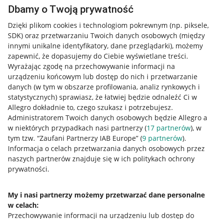
Dbamy o Twoją prywatność
Dzięki plikom cookies i technologiom pokrewnym
(np. piksele,
SDK)
oraz przetwarzaniu Twoich danych osobowych
(między
innymi unikalne identyfikatory, dane przeglądarki)
, możemy
zapewnić, że dopasujemy do Ciebie wyświetlane treści.
Wyrażając zgodę na przechowywanie informacji na
urządzeniu końcowym lub dostęp do nich i przetwarzanie
danych (w tym w obszarze profilowania, analiz rynkowych i
statystycznych) sprawiasz, że łatwiej będzie odnaleźć Ci w
Allegro dokładnie to, czego szukasz i potrzebujesz.
Administratorem Twoich danych osobowych będzie Allegro a
w niektórych przypadkach nasi partnerzy (
17
partnerów
), w
tym tzw. “Zaufani Partnerzy IAB Europe” (
9
partnerów
).
Przydatne informacje
Informacja o celach przetwarzania danych osobowych przez
naszych partnerów znajduje się w ich politykach ochrony
prywatności.
Jak to działa
Napisz do nas
My i nasi partnerzy możemy przetwarzać dane personalne
w celach:
Allegro Gadane dla sprzedających
Przechowywanie informacji na urządzeniu lub dostęp do