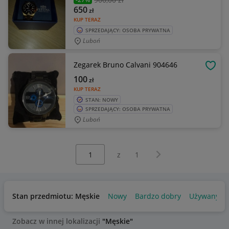
650
zł
KUP TERAZ
SPRZEDAJĄCY: OSOBA PRYWATNA
Luboń
Zegarek Bruno Calvani 904646
OBSE
100
zł
KUP TERAZ
STAN: NOWY
SPRZEDAJĄCY: OSOBA PRYWATNA
Luboń
Wybierz stronę:
Następna strona
z
1
Stan przedmiotu: Męskie
Nowy
Bardzo dobry
Używany
Zobacz w innej lokalizacji
"Męskie"