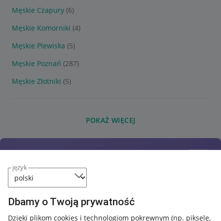
Męskie Czapury
(6)
Męskie Komorniki
(4)
Męskie Plewiska
(5)
Męskie Poznań
(287)
Męskie Złotniki
(5)
POKAŻ WIĘCEJ
język
Dbamy o Twoją prywatność
Dzięki plikom cookies i technologiom pokrewnym
(np. piksele,