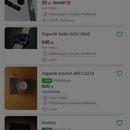
50
zł
KUP TERAZ
SPRZEDAJĄCY: OSOBA PRYWATNA
LUBOŃ, Żabikowo
Zegarek Seiko 6n52-00a0
OBSE
640
zł
KUP TERAZ
SPRZEDAJĄCY: OSOBA PRYWATNA
Luboń
Zegarek Aztorin A057.G274
OBSE
750
,00 zł
-20%
600
zł
OGŁOSZENIE
STAN: NOWY
SPRZEDAJĄCY: OSOBA PRYWATNA
Luboń
Festina
OBSE
900
,00 zł
-27%