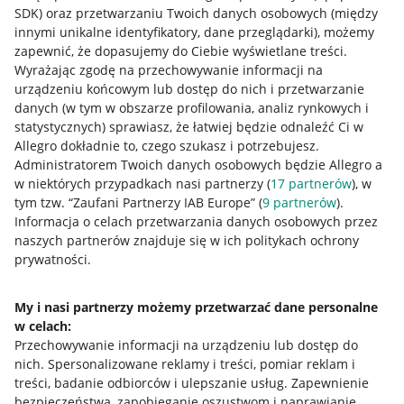
SDK)
oraz przetwarzaniu Twoich danych osobowych
(między
innymi unikalne identyfikatory, dane przeglądarki)
, możemy
zapewnić, że dopasujemy do Ciebie wyświetlane treści.
Wyrażając zgodę na przechowywanie informacji na
urządzeniu końcowym lub dostęp do nich i przetwarzanie
danych (w tym w obszarze profilowania, analiz rynkowych i
statystycznych) sprawiasz, że łatwiej będzie odnaleźć Ci w
Allegro dokładnie to, czego szukasz i potrzebujesz.
Administratorem Twoich danych osobowych będzie Allegro a
w niektórych przypadkach nasi partnerzy (
17
partnerów
), w
tym tzw. “Zaufani Partnerzy IAB Europe” (
9
partnerów
).
Przydatne informacje
Informacja o celach przetwarzania danych osobowych przez
naszych partnerów znajduje się w ich politykach ochrony
prywatności.
Jak to działa
Napisz do nas
My i nasi partnerzy możemy przetwarzać dane personalne
w celach:
Allegro Gadane dla sprzedających
Przechowywanie informacji na urządzeniu lub dostęp do
Allegro Gadane dla kupujących
nich
.
Spersonalizowane reklamy i treści, pomiar reklam i
treści, badanie odbiorców i ulepszanie usług
.
Zapewnienie
Mapa miejscowości
bezpieczeństwa, zapobieganie oszustwom i naprawianie