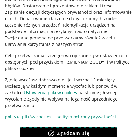
błędów
.
Dostarczanie i prezentowanie reklam i treści
.
Informacje prawne
Zapisanie decyzji dotyczących prywatności oraz informowanie
o nich
.
Dopasowanie i łączenie danych z innych źródeł
.
Regulamin
Łączenie różnych urządzeń
.
Identyfikacja urządzeń na
podstawie informacji przesyłanych automatycznie
.
Polityka plików "cookies"
Twoje dane personalne przetwarzamy również w celu
ułatwiania korzystania z naszych stron
Ustawienia plików "cookies"
Cele przetwarzania szczegółowo opisane są w ustawieniach
Udostępnianie lokalizacji
dostępnych pod przyciskiem: “ZMIENIAM ZGODY” i w Polityce
Informacje dla Aktu o Usługach Cyfrowych
plików cookies.
Zgodę wyrażasz dobrowolnie i jest ważna 12 miesięcy.
Pobierz aplikację
Możesz ją w każdym momencie wycofać lub ponowić w
zakładce
Ustawienia plików cookies
na stronie głównej.
Wycofanie zgody nie wpływa na legalność uprzedniego
przetwarzania.
polityka plików cookies
polityka ochrony prywatności
Zgadzam się