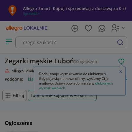
Allegro Smart! Kupuj i sprzedawaj z dostawą za 0 zł
Sprawdź »
Otwórz menu z kategoriami
szukaj
Zegarki męskie Luboń
10
ogłoszeń
POL
Allegro Lokalnie
Moda
Biżuteria i Zegarki
Zegarki
Męskie
Zamkn
Dodaj swoje wyszukiwania do ulubionych.
Gdy pojawią się nowe oferty, wyślemy Ci je
Podobne:
klapki męskie
bokserki męskie
kąpielówki męskie
mailowo. Ustaw powiadomienia w
ulubionych
wyszukiwaniach
.
Filtruj
Luboń, Wielkopolskie, +0 km
Ogłoszenia