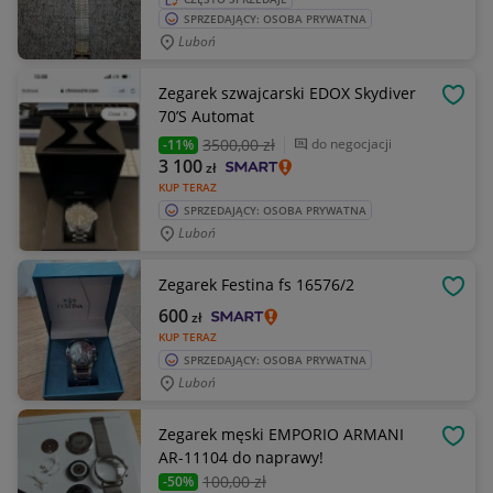
SPRZEDAJĄCY: OSOBA PRYWATNA
Luboń
Zegarek szwajcarski EDOX Skydiver
OBSE
70’S Automat
3500
,00 zł
do negocjacji
-11%
3 100
zł
KUP TERAZ
SPRZEDAJĄCY: OSOBA PRYWATNA
Luboń
Zegarek Festina fs 16576/2
OBSE
600
zł
KUP TERAZ
SPRZEDAJĄCY: OSOBA PRYWATNA
Luboń
Zegarek męski EMPORIO ARMANI
OBSE
AR-11104 do naprawy!
100
,00 zł
-50%