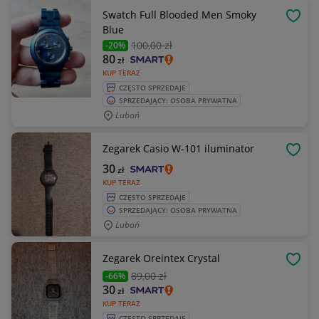
Swatch Full Blooded Men Smoky
OBSE
Blue
100
,00 zł
-20%
80
zł
KUP TERAZ
CZĘSTO SPRZEDAJE
SPRZEDAJĄCY: OSOBA PRYWATNA
Luboń
Zegarek Casio W-101 iluminator
OBSE
30
zł
KUP TERAZ
CZĘSTO SPRZEDAJE
SPRZEDAJĄCY: OSOBA PRYWATNA
Luboń
Zegarek Oreintex Crystal
OBSE
89
,00 zł
-66%
30
zł
KUP TERAZ
CZĘSTO SPRZEDAJE