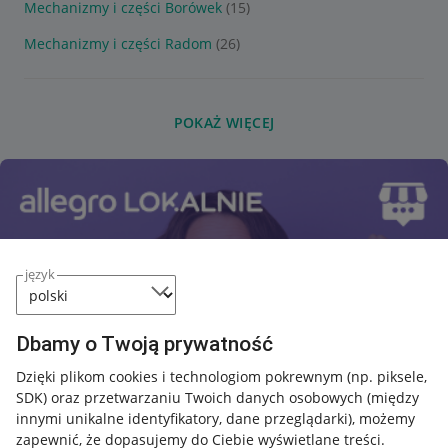
Mechanizmy i części Borówek
(15)
Mechanizmy i części Radom
(26)
POKAŻ WIĘCEJ
język
Dbamy o Twoją prywatność
Dzięki plikom cookies i technologiom pokrewnym
(np. piksele,
SDK)
oraz przetwarzaniu Twoich danych osobowych
(między
innymi unikalne identyfikatory, dane przeglądarki)
, możemy
zapewnić, że dopasujemy do Ciebie wyświetlane treści.