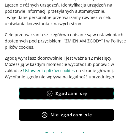
Łączenie różnych urządzeń
.
Identyfikacja urządzeń na
Ustawienia plików "cookies"
podstawie informacji przesyłanych automatycznie
.
Twoje dane personalne przetwarzamy również w celu
Udostępnianie lokalizacji
ułatwiania korzystania z naszych stron
Informacje dla Aktu o Usługach Cyfrowych
Cele przetwarzania szczegółowo opisane są w ustawieniach
dostępnych pod przyciskiem: “ZMIENIAM ZGODY” i w Polityce
Pobierz aplikację
plików cookies.
Zgodę wyrażasz dobrowolnie i jest ważna 12 miesięcy.
Możesz ją w każdym momencie wycofać lub ponowić w
zakładce
Ustawienia plików cookies
na stronie głównej.
Wycofanie zgody nie wpływa na legalność uprzedniego
przetwarzania.
Zgadzam się
polityka plików cookies
polityka ochrony prywatności
Nie zgadzam się
Korzystanie z serwisu oznacza akceptację
regulaminu
.