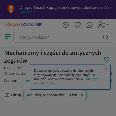
Allegro Smart! Kupuj i sprzedawaj z dostawą za 0 zł
Sprawdź »
Otwórz menu z kategoriami
szukaj
Mechanizmy i części do antycznych
zegarów
POL
0
ogłoszeń
Zamkn
Dodaj swoje wyszukiwania do ulubionych.
Kolekcje i sztuka
Design i Antyki
Zegary, zegarki
Mechanizmy i części
Gdy pojawią się nowe oferty, wyślemy Ci je
mailowo. Ustaw powiadomienia w
ulubionych
Podobne:
mechanizmy i części
zegary mechanizmy i części
wyszukiwaniach
.
Filtruj
Klaudyn, Mazowieckie, +0 km