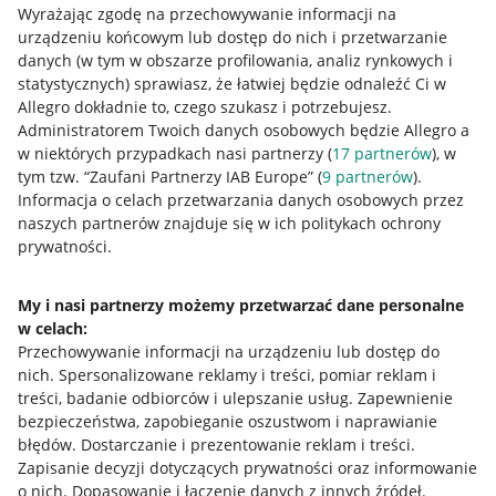
Wyrażając zgodę na przechowywanie informacji na
urządzeniu końcowym lub dostęp do nich i przetwarzanie
danych (w tym w obszarze profilowania, analiz rynkowych i
statystycznych) sprawiasz, że łatwiej będzie odnaleźć Ci w
Allegro dokładnie to, czego szukasz i potrzebujesz.
Administratorem Twoich danych osobowych będzie Allegro a
Przydatne informacje
w niektórych przypadkach nasi partnerzy (
17
partnerów
), w
tym tzw. “Zaufani Partnerzy IAB Europe” (
9
partnerów
).
Jak to działa
Informacja o celach przetwarzania danych osobowych przez
naszych partnerów znajduje się w ich politykach ochrony
Napisz do nas
prywatności.
Allegro Gadane dla sprzedających
My i nasi partnerzy możemy przetwarzać dane personalne
Allegro Gadane dla kupujących
w celach:
Mapa miejscowości
Przechowywanie informacji na urządzeniu lub dostęp do
nich
.
Spersonalizowane reklamy i treści, pomiar reklam i
Informacje prawne
treści, badanie odbiorców i ulepszanie usług
.
Zapewnienie
bezpieczeństwa, zapobieganie oszustwom i naprawianie
błędów
.
Dostarczanie i prezentowanie reklam i treści
.
Regulamin
Zapisanie decyzji dotyczących prywatności oraz informowanie
Polityka plików "cookies"
o nich
.
Dopasowanie i łączenie danych z innych źródeł
.