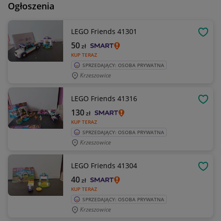
Ogłoszenia
LEGO Friends 41301
OBSE
50
zł
KUP TERAZ
SPRZEDAJĄCY: OSOBA PRYWATNA
Krzeszowice
LEGO Friends 41316
OBSE
130
zł
KUP TERAZ
SPRZEDAJĄCY: OSOBA PRYWATNA
Krzeszowice
LEGO Friends 41304
OBSE
40
zł
KUP TERAZ
SPRZEDAJĄCY: OSOBA PRYWATNA
Krzeszowice