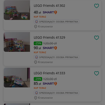
LEGO Friends 41302
OBSE
40
zł
KUP TERAZ
SPRZEDAJĄCY: OSOBA PRYWATNA
Krzeszowice
LEGO Friends 41329
OBSE
120
,00 zł
-25%
90
zł
KUP TERAZ
SPRZEDAJĄCY: OSOBA PRYWATNA
Krzeszowice
LEGO Friends 41333
OBSE
120
,00 zł
-29%
85
zł
KUP TERAZ
SPRZEDAJĄCY: OSOBA PRYWATNA
Krzeszowice