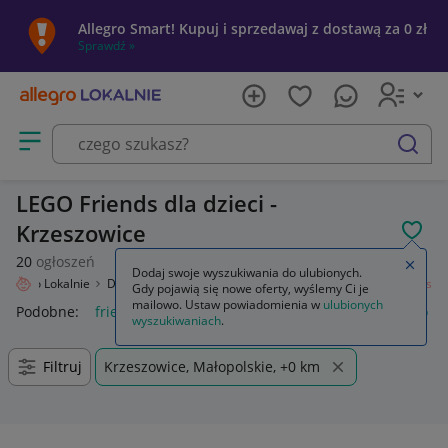
Allegro Smart! Kupuj i sprzedawaj z dostawą za 0 zł
Sprawdź »
Otwórz menu z kategoriami
szukaj
LEGO Friends dla dzieci -
Krzeszowice
POL
20
ogłoszeń
Zamkn
Dodaj swoje wyszukiwania do ulubionych.
Allegro Lokalnie
Dziecko
Zabawki
Klocki
LEGO
Zestawy
Friends
Gdy pojawią się nowe oferty, wyślemy Ci je
mailowo. Ustaw powiadomienia w
ulubionych
Podobne:
friends
lego friends
lego friends domek
lego f
wyszukiwaniach
.
Filtruj
Krzeszowice, Małopolskie, +0 km