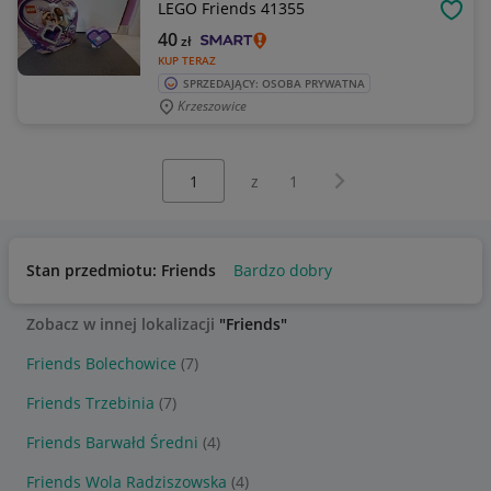
LEGO Friends 41355
OBSE
40
zł
KUP TERAZ
SPRZEDAJĄCY: OSOBA PRYWATNA
Krzeszowice
Wybierz stronę:
Następna strona
z
1
Stan przedmiotu: Friends
Bardzo dobry
Zobacz w innej lokalizacji
"Friends"
Friends Bolechowice
(7)
Friends Trzebinia
(7)
Friends Barwałd Średni
(4)
Friends Wola Radziszowska
(4)