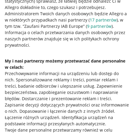
statystycznych) sprawiasz, że łatwiej będzie odnaleźć Ci w
Allegro dokładnie to, czego szukasz i potrzebujesz.
Administratorem Twoich danych osobowych będzie Allegro a
w niektórych przypadkach nasi partnerzy (
17
partnerów
), w
Nawigacja
tym tzw. “Zaufani Partnerzy IAB Europe” (
9
partnerów
).
Przydatne informacje
Informacja o celach przetwarzania danych osobowych przez
naszych partnerów znajduje się w ich politykach ochrony
prywatności.
Jak to działa
Napisz do nas
My i nasi partnerzy możemy przetwarzać dane personalne
w celach:
Allegro Gadane dla sprzedających
Przechowywanie informacji na urządzeniu lub dostęp do
Allegro Gadane dla kupujących
nich
.
Spersonalizowane reklamy i treści, pomiar reklam i
treści, badanie odbiorców i ulepszanie usług
.
Zapewnienie
Mapa miejscowości
bezpieczeństwa, zapobieganie oszustwom i naprawianie
błędów
.
Dostarczanie i prezentowanie reklam i treści
.
Informacje prawne
Zapisanie decyzji dotyczących prywatności oraz informowanie
o nich
.
Dopasowanie i łączenie danych z innych źródeł
.
Regulamin
Łączenie różnych urządzeń
.
Identyfikacja urządzeń na
podstawie informacji przesyłanych automatycznie
.
Polityka plików "cookies"
Twoje dane personalne przetwarzamy również w celu