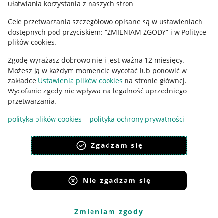
ułatwiania korzystania z naszych stron
Ustawienia plików "cookies"
Cele przetwarzania szczegółowo opisane są w ustawieniach
Udostępnianie lokalizacji
dostępnych pod przyciskiem: “ZMIENIAM ZGODY” i w Polityce
Informacje dla Aktu o Usługach Cyfrowych
plików cookies.
Zgodę wyrażasz dobrowolnie i jest ważna 12 miesięcy.
Pobierz aplikację
Możesz ją w każdym momencie wycofać lub ponowić w
zakładce
Ustawienia plików cookies
na stronie głównej.
Wycofanie zgody nie wpływa na legalność uprzedniego
przetwarzania.
polityka plików cookies
polityka ochrony prywatności
Zgadzam się
Nie zgadzam się
Korzystanie z serwisu oznacza akceptację
regulaminu
.
Zmieniam zgody