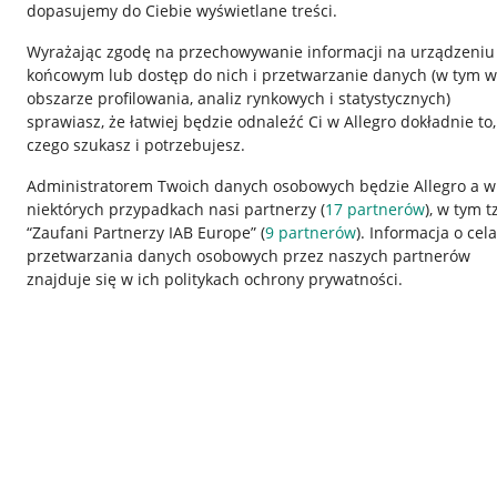
dopasujemy do Ciebie wyświetlane treści.
Wyrażając zgodę na przechowywanie informacji na urządzeniu
końcowym lub dostęp do nich i przetwarzanie danych (w tym w
obszarze profilowania, analiz rynkowych i statystycznych)
sprawiasz, że łatwiej będzie odnaleźć Ci w Allegro dokładnie to,
czego szukasz i potrzebujesz.
Przydatne informacje
Informacje p
Administratorem Twoich danych osobowych będzie Allegro a w
niektórych przypadkach nasi partnerzy (
17
partnerów
), w tym t
Jak to działa
Regulamin
“Zaufani Partnerzy IAB Europe” (
9
partnerów
). Informacja o cel
Napisz do nas
Polityka plików
przetwarzania danych osobowych przez naszych partnerów
znajduje się w ich politykach ochrony prywatności.
Allegro Gadane dla sprzedających
Ustawienia plik
Allegro Gadane dla kupujących
Udostępnianie l
Mapa miejscowości
Informacje dla
Korzystanie z serwisu oznacza akceptację
regulaminu
.