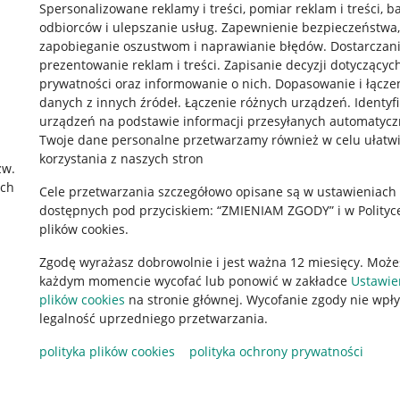
Spersonalizowane reklamy i treści, pomiar reklam i treści, b
odbiorców i ulepszanie usług
.
Zapewnienie bezpieczeństwa,
zapobieganie oszustwom i naprawianie błędów
.
Dostarczani
prezentowanie reklam i treści
.
Zapisanie decyzji dotyczącyc
prywatności oraz informowanie o nich
.
Dopasowanie i łącze
danych z innych źródeł
.
Łączenie różnych urządzeń
.
Identyf
urządzeń na podstawie informacji przesyłanych automatycz
rawne
Pobierz aplikację
Twoje dane personalne przetwarzamy również w celu ułatw
korzystania z naszych stron
zw.
ach
Cele przetwarzania szczegółowo opisane są w ustawieniach
 "cookies"
dostępnych pod przyciskiem: “ZMIENIAM ZGODY” i w Polityc
plików cookies.
ów "cookies"
Zgodę wyrażasz dobrowolnie i jest ważna 12 miesięcy. Może
okalizacji
każdym momencie wycofać lub ponowić w zakładce
Ustawie
 Aktu o Usługach Cyfrowych
plików cookies
na stronie głównej. Wycofanie zgody nie wpł
legalność uprzedniego przetwarzania.
polityka plików cookies
polityka ochrony prywatności