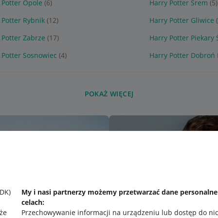
 Potter Opole
(6)
Harry Potter Śrem
(5)
 Potter Rybnik
(12)
Harry Potter Gliwice
 Potter Zabrze
(17)
Harry Potter Piekary 
 Potter Sosnowiec
(4)
Harry Potter Dobroń
POKAŻ WIĘCEJ
SDK)
My i nasi partnerzy możemy przetwarzać dane personaln
celach:
że
Przechowywanie informacji na urządzeniu lub dostęp do ni