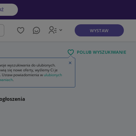
DŹ
WYSTAW
kaj
POLUB WYSZUKIWANIE
Zamknij wskazówkę
oje wyszukiwania do ulubionych.
wią się nowe oferty, wyślemy Ci je
. Ustaw powiadomienia w
ulubionych
waniach
.
ogłoszenia