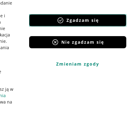
adanie
e i
Zgadzam się
h
nie
ikacja
nie
.
Nie zgadzam się
iania
Zmieniam zgody
e
sz ją w
nia
ywa na