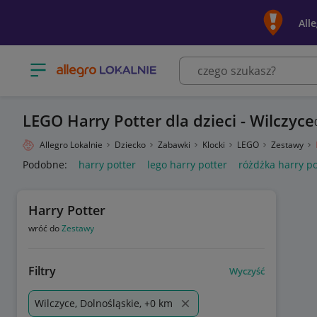
All
Otwórz menu z kategoriami
LEGO Harry Potter dla dzieci - Wilczyce
Allegro Lokalnie
Dziecko
Zabawki
Klocki
LEGO
Zestawy
Podobne:
harry potter
lego harry potter
różdżka harry po
Harry Potter
wróć do
Zestawy
Filtry
Wyczyść
Wilczyce, Dolnośląskie, +0 km