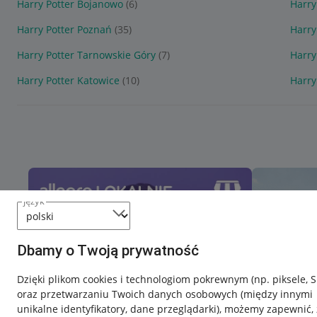
Harry Potter Bojanowo
(6)
Harry
Harry Potter Poznań
(35)
Harry
Harry Potter Tarnowskie Góry
(7)
Harry
Harry Potter Katowice
(10)
Harry
język
Dbamy o Twoją prywatność
Dzięki plikom cookies i technologiom pokrewnym
(np. piksele, 
oraz przetwarzaniu Twoich danych osobowych
(między innymi
unikalne identyfikatory, dane przeglądarki)
, możemy zapewnić, 