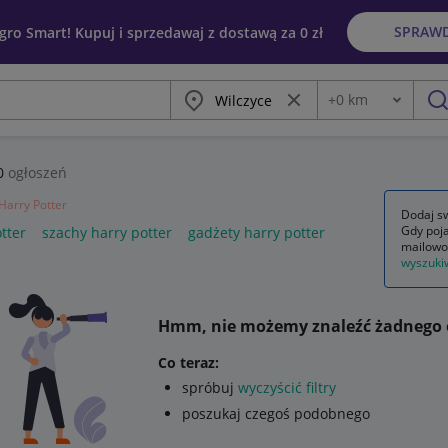
SPRAW
egro Smart! Kupuj i sprzedawaj z dostawą za 0 zł
Miasto
Wyczyść frazę
+
0
km
Odległość
szu
0
ogłoszeń
Harry Potter
Dodaj sw
Gdy poja
tter
szachy harry potter
gadżety harry potter
mailowo
wyszuki
Hmm, nie możemy znaleźć żadnego 
Co teraz:
spróbuj
wyczyścić filtry
poszukaj czegoś podobnego