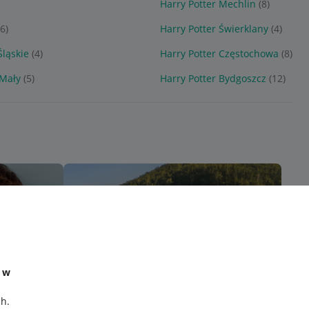
Harry Potter Mechlin
(8)
(6)
Harry Potter Świerklany
(4)
Śląskie
(4)
Harry Potter Częstochowa
(8)
 Mały
(5)
Harry Potter Bydgoszcz
(12)
e w
ch
.