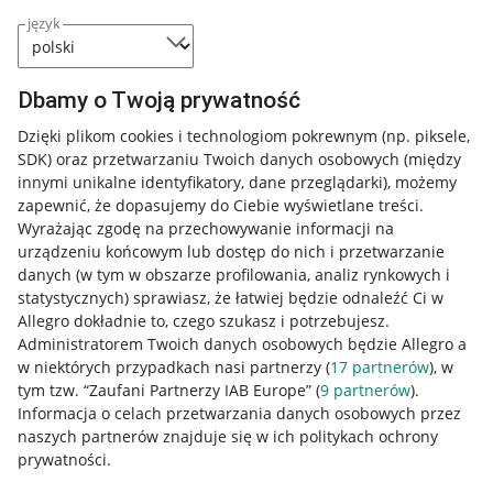
język
Dbamy o Twoją prywatność
Dzięki plikom cookies i technologiom pokrewnym
(np. piksele,
SDK)
oraz przetwarzaniu Twoich danych osobowych
(między
innymi unikalne identyfikatory, dane przeglądarki)
, możemy
Przydatne informacje
zapewnić, że dopasujemy do Ciebie wyświetlane treści.
Wyrażając zgodę na przechowywanie informacji na
Jak to działa
urządzeniu końcowym lub dostęp do nich i przetwarzanie
Napisz do nas
danych (w tym w obszarze profilowania, analiz rynkowych i
statystycznych) sprawiasz, że łatwiej będzie odnaleźć Ci w
Allegro Gadane dla sprzedających
Allegro dokładnie to, czego szukasz i potrzebujesz.
Administratorem Twoich danych osobowych będzie Allegro a
Allegro Gadane dla kupujących
w niektórych przypadkach nasi partnerzy (
17
partnerów
), w
tym tzw. “Zaufani Partnerzy IAB Europe” (
9
partnerów
).
Mapa miejscowości
Informacja o celach przetwarzania danych osobowych przez
naszych partnerów znajduje się w ich politykach ochrony
Informacje prawne
prywatności.
Regulamin