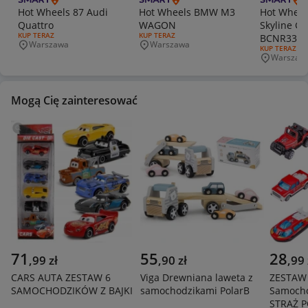
Hot Wheels 87 Audi
Hot Wheels BMW M3
Hot Wheel
Quattro
WAGON
Skyline GT
RODZAJ OFERTY:
KUP TERAZ
RODZAJ OFERTY:
KUP TERAZ
BCNR33 ]
Warszawa
Warszawa
Miejscowość
Miejscowość
RODZAJ OFERT
KUP TERAZ
Warszaw
Miejscowo
Mogą Cię zainteresować
71
55
28
,
99
zł
,
90
zł
,
99
CARS AUTA ZESTAW 6
Viga Drewniana laweta z
ZESTAW
SAMOCHODZIKÓW Z BAJKI
samochodzikami PolarB
Samochod
STRAŻ 