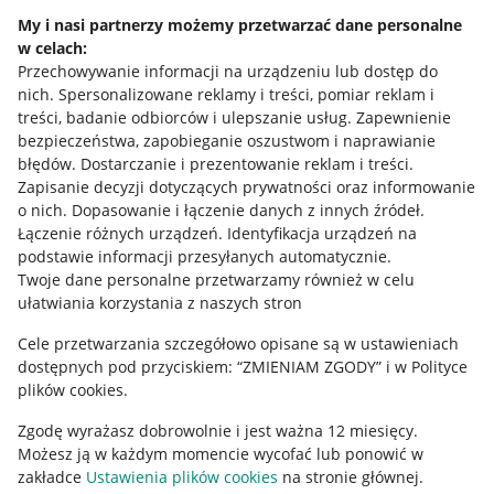
My i nasi partnerzy możemy przetwarzać dane personalne
Polityka plików "cookies"
w celach:
Przechowywanie informacji na urządzeniu lub dostęp do
Ustawienia plików "cookies"
nich
.
Spersonalizowane reklamy i treści, pomiar reklam i
Udostępnianie lokalizacji
treści, badanie odbiorców i ulepszanie usług
.
Zapewnienie
bezpieczeństwa, zapobieganie oszustwom i naprawianie
Informacje dla Aktu o Usługach Cyfrowych
błędów
.
Dostarczanie i prezentowanie reklam i treści
.
Zapisanie decyzji dotyczących prywatności oraz informowanie
Pobierz aplikację
o nich
.
Dopasowanie i łączenie danych z innych źródeł
.
Łączenie różnych urządzeń
.
Identyfikacja urządzeń na
podstawie informacji przesyłanych automatycznie
.
Twoje dane personalne przetwarzamy również w celu
ułatwiania korzystania z naszych stron
Cele przetwarzania szczegółowo opisane są w ustawieniach
dostępnych pod przyciskiem: “ZMIENIAM ZGODY” i w Polityce
plików cookies.
Zgodę wyrażasz dobrowolnie i jest ważna 12 miesięcy.
Możesz ją w każdym momencie wycofać lub ponowić w
zakładce
Ustawienia plików cookies
na stronie głównej.
Korzystanie z serwisu oznacza akceptację
regulaminu
.