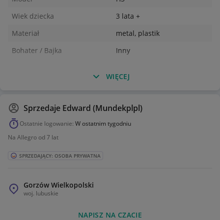
Wiek dziecka
3 lata +
Materiał
metal, plastik
Bohater / Bajka
Inny
WIĘCEJ
Sprzedaje
Edward (Mundekplpl)
Ostatnie logowanie:
W ostatnim tygodniu
Na Allegro od 7 lat
SPRZEDAJĄCY: OSOBA PRYWATNA
Gorzów Wielkopolski
woj.
lubuskie
NAPISZ NA CZACIE