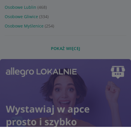
Osobowe Lublin
(468)
Osobowe Gliwice
(334)
Osobowe Myślenice
(254)
POKAŻ WIĘCEJ