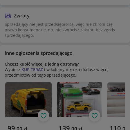
Zwroty
Sprzedający nie jest przedsiębiorcą, więc nie chroni Cię
prawo konsumenckie, np. nie zwrócisz zakupu bez zgody
sprzedającego.
Inne ogłoszenia sprzedającego
Chcesz kupić więcej z jedną dostawą?
Wybierz
KUP TERAZ
i w kolejnym kroku dodasz więcej
przedmiotów od tego sprzedającego.
Obserwuj
Obserwuj
Aktualna cena
Aktualna cena
Aktualna 
99
139
110
,
00
zł
,
00
zł
,
00