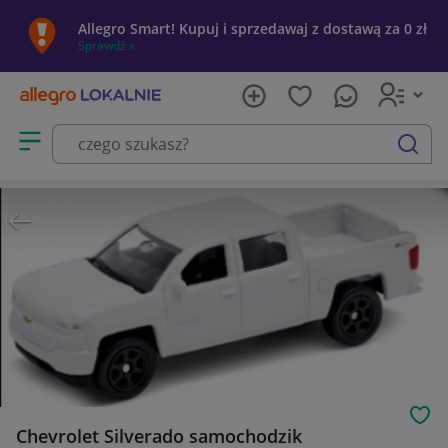
Allegro Smart! Kupuj i sprzedawaj z dostawą za 0 zł
Sprawdź »
Otwórz menu z kategoriami
szukaj
Obs
Chevrolet Silverado samochodzik