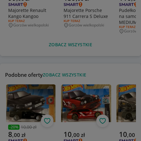
Majorette Renault
Majorette Porsche
Pudełko o
Kango Kangoo
911 Carrera S Deluxe
na samoch
RODZAJ OFERTY:
KUP TERAZ
RODZAJ OFERTY:
KUP TERAZ
MEDIUM M
Gorzów wielkopolski
Gorzów wielkopolski
Miejscowość
Miejscowość
RODZAJ OFERT
KUP TERAZ
Matchbox 
Gorzów wi
Miejscowo
ZOBACZ WSZYSTKIE
Podobne oferty
ZOBACZ WSZYSTKIE
Obserwuj
Obserwuj
10,00 zł
-
20
%
Poprzednia cena
Aktualna cena
Aktualna cena
Aktualna 
8
10
10
,
00
zł
,
00
zł
,
00
zł