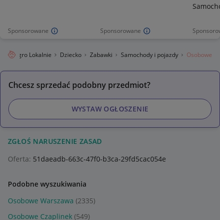
Samoch
Sponsorowane
Sponsorowane
Sponsoro
Allegro Lokalnie
Dziecko
Zabawki
Samochody i pojazdy
Osobowe
Chcesz sprzedać podobny przedmiot?
WYSTAW OGŁOSZENIE
ZGŁOŚ NARUSZENIE ZASAD
Oferta:
51daeadb-663c-47f0-b3ca-29fd5cac054e
Podobne wyszukiwania
Osobowe Warszawa
(2335)
Osobowe Czaplinek
(549)