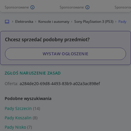
Sponsorowane
Sponsorowane
Sponsoro
okalnie
Elektronika
Konsole i automaty
Sony PlayStation 3 (PS3)
Pady
Chcesz sprzedać podobny przedmiot?
WYSTAW OGŁOSZENIE
ZGŁOŚ NARUSZENIE ZASAD
Oferta:
a284de20-69d8-4493-83b9-a02a3ac898ef
Podobne wyszukiwania
Pady Szczecin
(14)
Pady Koszalin
(8)
Pady Nisko
(7)