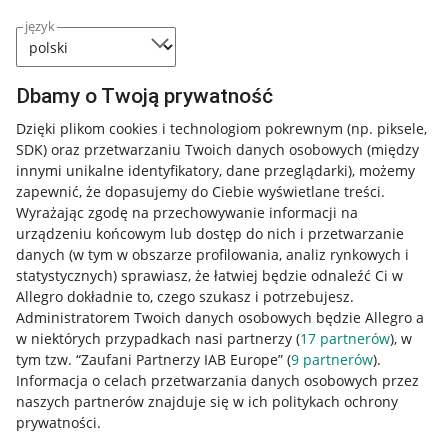
język
Dbamy o Twoją prywatność
Przydatne informacje
Dzięki plikom cookies i technologiom pokrewnym
(np. piksele,
SDK)
oraz przetwarzaniu Twoich danych osobowych
(między
innymi unikalne identyfikatory, dane przeglądarki)
, możemy
Jak to działa
zapewnić, że dopasujemy do Ciebie wyświetlane treści.
Napisz do nas
Wyrażając zgodę na przechowywanie informacji na
urządzeniu końcowym lub dostęp do nich i przetwarzanie
Allegro Gadane dla sprzedających
danych (w tym w obszarze profilowania, analiz rynkowych i
statystycznych) sprawiasz, że łatwiej będzie odnaleźć Ci w
Allegro Gadane dla kupujących
Allegro dokładnie to, czego szukasz i potrzebujesz.
Administratorem Twoich danych osobowych będzie Allegro a
Mapa miejscowości
w niektórych przypadkach nasi partnerzy (
17
partnerów
), w
tym tzw. “Zaufani Partnerzy IAB Europe” (
9
partnerów
).
Informacje prawne
Informacja o celach przetwarzania danych osobowych przez
naszych partnerów znajduje się w ich politykach ochrony
Regulamin
prywatności.
Polityka plików "cookies"