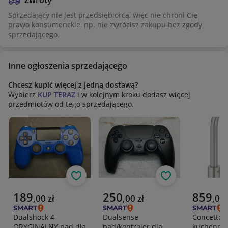
Zwroty
Sprzedający nie jest przedsiębiorcą, więc nie chroni Cię
prawo konsumenckie, np. nie zwrócisz zakupu bez zgody
sprzedającego.
Inne ogłoszenia sprzedającego
Chcesz kupić więcej z jedną dostawą?
Wybierz
KUP TERAZ
i w kolejnym kroku dodasz więcej
przedmiotów od tego sprzedającego.
Obserwuj
Obserwuj
Aktualna cena
Aktualna cena
Aktualna 
189
250
859
,
00
zł
,
00
zł
,
00
Dualshock 4
Dualsense
Concetto b
ORYGINALNY pad dla
pad/kontroler dla
kuchenna 