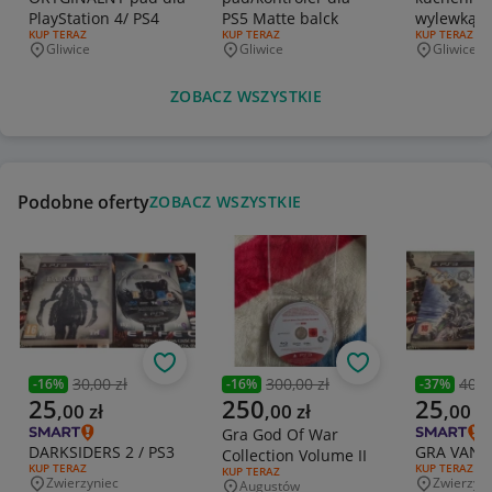
PlayStation 4/ PS4
PS5 Matte balck
wylewką st
RODZAJ OFERTY:
KUP TERAZ
RODZAJ OFERTY:
KUP TERAZ
RODZAJ OFERT
KUP TERAZ
szczotko
Gliwice
Gliwice
Gliwice
Miejscowość
Miejscowość
Miejscowo
ZOBACZ WSZYSTKIE
Podobne oferty
ZOBACZ WSZYSTKIE
Obserwuj
Obserwuj
30,00 zł
300,00 zł
40,0
-
16
%
-
16
%
-
37
%
Poprzednia cena
Poprzednia cena
Poprzedni
Aktualna cena
Aktualna cena
Aktualna 
25
250
25
,
00
zł
,
00
zł
,
00
zł
Gra God Of War
DARKSIDERS 2 / PS3
GRA VANQU
Collection Volume II
RODZAJ OFERTY:
KUP TERAZ
RODZAJ OFERT
KUP TERAZ
RODZAJ OFERTY:
KUP TERAZ
Zwierzyniec
Zwierzyni
Augustów
Miejscowość
Miejscowo