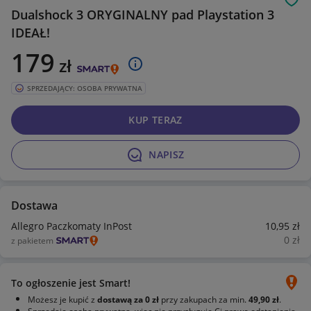
Obs
Dualshock 3 ORYGINALNY pad Playstation 3
IDEAŁ!
179
zł
SPRZEDAJĄCY: OSOBA PRYWATNA
KUP TERAZ
NAPISZ
Dostawa
Allegro Paczkomaty InPost
10
,95
zł
0
zł
z pakietem
To ogłoszenie jest Smart!
Możesz je kupić z
dostawą za 0 zł
przy zakupach za min.
49,90 zł
.