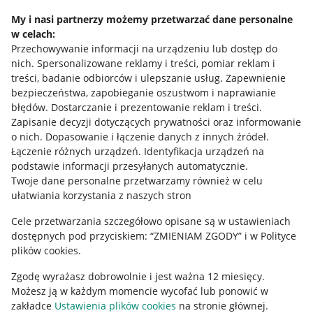
My i nasi partnerzy możemy przetwarzać dane personalne
Ustawienia plików "cookies"
w celach:
Udostępnianie lokalizacji
Przechowywanie informacji na urządzeniu lub dostęp do
nich
.
Spersonalizowane reklamy i treści, pomiar reklam i
Informacje dla Aktu o Usługach Cyfrowych
treści, badanie odbiorców i ulepszanie usług
.
Zapewnienie
bezpieczeństwa, zapobieganie oszustwom i naprawianie
Pobierz aplikację
błędów
.
Dostarczanie i prezentowanie reklam i treści
.
Zapisanie decyzji dotyczących prywatności oraz informowanie
o nich
.
Dopasowanie i łączenie danych z innych źródeł
.
Łączenie różnych urządzeń
.
Identyfikacja urządzeń na
podstawie informacji przesyłanych automatycznie
.
Twoje dane personalne przetwarzamy również w celu
ułatwiania korzystania z naszych stron
Cele przetwarzania szczegółowo opisane są w ustawieniach
dostępnych pod przyciskiem: “ZMIENIAM ZGODY” i w Polityce
plików cookies.
Zgodę wyrażasz dobrowolnie i jest ważna 12 miesięcy.
Korzystanie z serwisu oznacza akceptację
regulaminu
.
Możesz ją w każdym momencie wycofać lub ponowić w
zakładce
Ustawienia plików cookies
na stronie głównej.