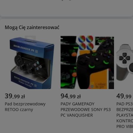
Miejscowość
Mogą Cię zainteresować
39
94
49
,
99
zł
,
99
zł
,
99
Pad bezprzewodowy
PADY GAMEPADY
PAD PS3
RETOO czarny
PRZEWODOWE SONY PS3
BEZPR
PC VANQUISHER
PLAYST
KONTRO
PRO VIB