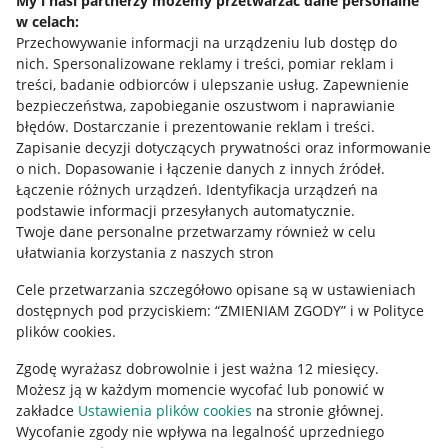
My i nasi partnerzy możemy przetwarzać dane personalne
Allegro Gadane dla sprzedających
w celach:
Przechowywanie informacji na urządzeniu lub dostęp do
Allegro Gadane dla kupujących
nich
.
Spersonalizowane reklamy i treści, pomiar reklam i
treści, badanie odbiorców i ulepszanie usług
.
Zapewnienie
Mapa miejscowości
bezpieczeństwa, zapobieganie oszustwom i naprawianie
błędów
.
Dostarczanie i prezentowanie reklam i treści
.
Informacje prawne
Zapisanie decyzji dotyczących prywatności oraz informowanie
o nich
.
Dopasowanie i łączenie danych z innych źródeł
.
Regulamin
Łączenie różnych urządzeń
.
Identyfikacja urządzeń na
podstawie informacji przesyłanych automatycznie
.
Polityka plików "cookies"
Twoje dane personalne przetwarzamy również w celu
ułatwiania korzystania z naszych stron
Ustawienia plików "cookies"
Cele przetwarzania szczegółowo opisane są w ustawieniach
Udostępnianie lokalizacji
dostępnych pod przyciskiem: “ZMIENIAM ZGODY” i w Polityce
Informacje dla Aktu o Usługach Cyfrowych
plików cookies.
Zgodę wyrażasz dobrowolnie i jest ważna 12 miesięcy.
Pobierz aplikację
Możesz ją w każdym momencie wycofać lub ponowić w
zakładce
Ustawienia plików cookies
na stronie głównej.
Wycofanie zgody nie wpływa na legalność uprzedniego