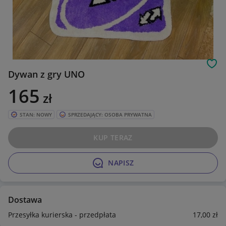
Obs
Dywan z gry UNO
165
zł
STAN: NOWY
SPRZEDAJĄCY: OSOBA PRYWATNA
KUP TERAZ
NAPISZ
Dostawa
Przesyłka kurierska - przedpłata
17
,00
zł