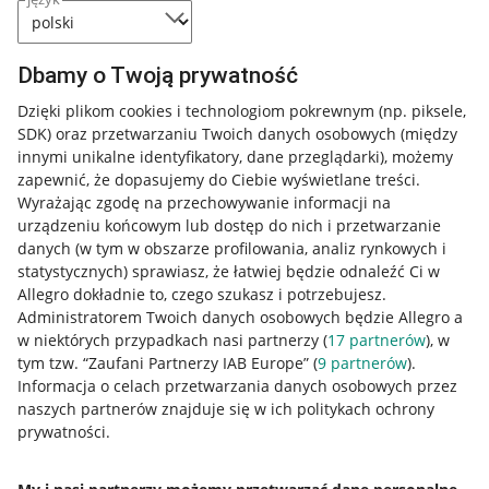
Dbamy o Twoją prywatność
Dzięki plikom cookies i technologiom pokrewnym
(np. piksele,
SDK)
oraz przetwarzaniu Twoich danych osobowych
(między
innymi unikalne identyfikatory, dane przeglądarki)
, możemy
zapewnić, że dopasujemy do Ciebie wyświetlane treści.
Wyrażając zgodę na przechowywanie informacji na
urządzeniu końcowym lub dostęp do nich i przetwarzanie
danych (w tym w obszarze profilowania, analiz rynkowych i
statystycznych) sprawiasz, że łatwiej będzie odnaleźć Ci w
Allegro dokładnie to, czego szukasz i potrzebujesz.
Administratorem Twoich danych osobowych będzie Allegro a
w niektórych przypadkach nasi partnerzy (
17
partnerów
), w
Nawigacja
tym tzw. “Zaufani Partnerzy IAB Europe” (
9
partnerów
).
Przydatne informacje
Informacja o celach przetwarzania danych osobowych przez
naszych partnerów znajduje się w ich politykach ochrony
prywatności.
Jak to działa
Napisz do nas