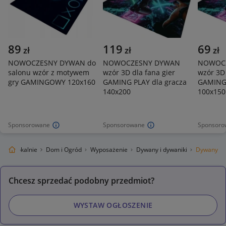
89
119
69
zł
zł
zł
NOWOCZESNY DYWAN do
NOWOCZESNY DYWAN
NOWOC
salonu wzór z motywem
wzór 3D dla fana gier
wzór 3D 
gry GAMINGOWY 120x160
GAMING PLAY dla gracza
GAMING 
140x200
100x150
Sponsorowane
Sponsorowane
Sponsoro
legro Lokalnie
Dom i Ogród
Wyposażenie
Dywany i dywaniki
Dywany
Chcesz sprzedać podobny przedmiot?
WYSTAW OGŁOSZENIE