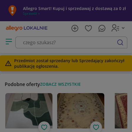
Allegro Smart! Kupuj i sprzedawaj z dostawą za 0 zł
Sprawdź »
Otwórz menu z kategoriami
szukaj
Przedmiot został sprzedany lub Sprzedający zakończył
publikację ogłoszenia.
Podobne oferty
ZOBACZ WSZYSTKIE
Obserwuj
Obserwuj