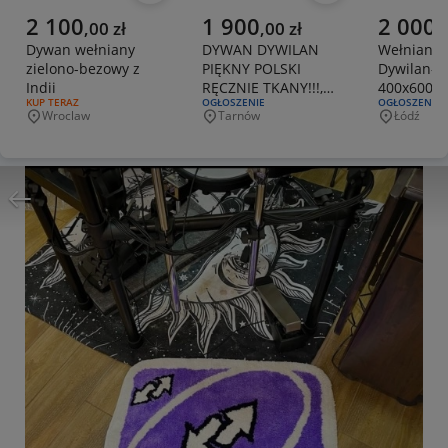
Aktualna cena
Aktualna cena
Aktualna 
2 100
1 900
2 000
,
00
zł
,
00
zł
,
Dywan wełniany
DYWAN DYWILAN
Wełniany
zielono-bezowy z
PIĘKNY POLSKI
Dywilan-P
Indii
RĘCZNIE TKANY!!!,
400x600 
RODZAJ OFERTY:
KUP TERAZ
RODZAJ OFERTY:
OGŁOSZENIE
RODZAJ OFERT
OGŁOSZENIE
100 WEŁNA R.2X3M
Wroclaw
Tarnów
Łódź
Miejscowość
Miejscowość
Miejscowo
GR.1,5CM