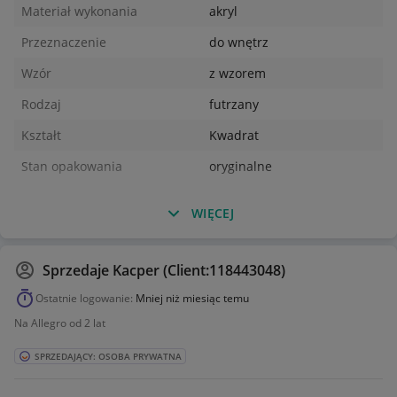
Materiał wykonania
akryl
Przeznaczenie
do wnętrz
Wzór
z wzorem
Rodzaj
futrzany
Kształt
Kwadrat
Stan opakowania
oryginalne
WIĘCEJ
Sprzedaje
Kacper (Client:118443048)
Ostatnie logowanie:
Mniej niż miesiąc temu
Na Allegro od 2 lat
SPRZEDAJĄCY: OSOBA PRYWATNA