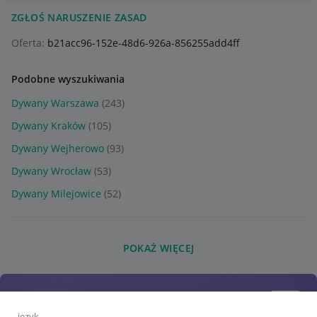
ZGŁOŚ NARUSZENIE ZASAD
Oferta:
b21acc96-152e-48d6-926a-856255add4ff
Podobne wyszukiwania
Dywany Warszawa
(243)
Dywany Kraków
(105)
Dywany Wejherowo
(93)
Dywany Wrocław
(53)
Dywany Milejowice
(52)
POKAŻ WIĘCEJ
język