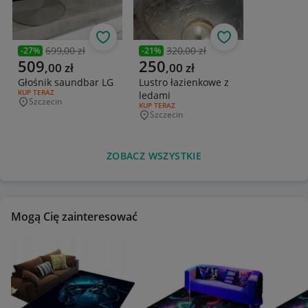
Obserwuj
Obserwuj
699,00 zł
320,00 zł
-
27
%
-
21
%
Poprzednia cena
Poprzednia cena
Aktualna cena
Aktualna cena
509
250
,
00
zł
,
00
zł
Głośnik saundbar LG
Lustro łazienkowe z
RODZAJ OFERTY:
KUP TERAZ
ledami
Szczecin
Miejscowość
RODZAJ OFERTY:
KUP TERAZ
Szczecin
Miejscowość
ZOBACZ WSZYSTKIE
Mogą Cię zainteresować