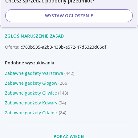
Chcesz sprzedać podobny przedmiot?
WYSTAW OGŁOSZENIE
ZGŁOŚ NARUSZENIE ZASAD
Oferta:
c783b535-a2b3-439b-a572-47d5323d06df
Podobne wyszukiwania
Zabawne gadżety Warszawa
(442)
Zabawne gadżety Głogów
(266)
Zabawne gadżety Gliwice
(143)
Zabawne gadżety Kowary
(94)
Zabawne gadżety Gdańsk
(84)
POKAŻ WIĘCEJ