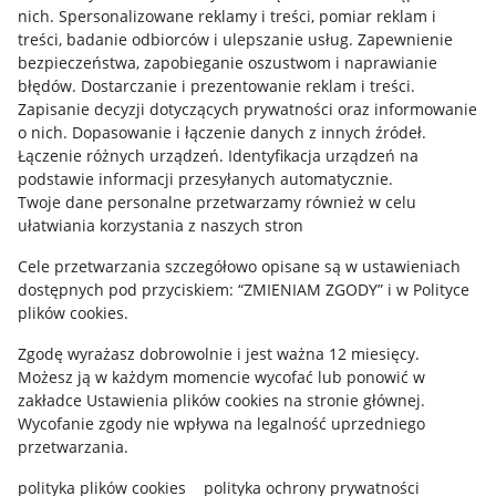
nich
.
Spersonalizowane reklamy i treści, pomiar reklam i
Pobierz aplikację
treści, badanie odbiorców i ulepszanie usług
.
Zapewnienie
bezpieczeństwa, zapobieganie oszustwom i naprawianie
błędów
.
Dostarczanie i prezentowanie reklam i treści
.
Zapisanie decyzji dotyczących prywatności oraz informowanie
o nich
.
Dopasowanie i łączenie danych z innych źródeł
.
Łączenie różnych urządzeń
.
Identyfikacja urządzeń na
podstawie informacji przesyłanych automatycznie
.
Twoje dane personalne przetwarzamy również w celu
ułatwiania korzystania z naszych stron
Cele przetwarzania szczegółowo opisane są w ustawieniach
dostępnych pod przyciskiem: “ZMIENIAM ZGODY” i w Polityce
Korzystanie z serwisu oznacza akceptację
regulaminu
.
plików cookies.
Zgodę wyrażasz dobrowolnie i jest ważna 12 miesięcy.
Możesz ją w każdym momencie wycofać lub ponowić w
zakładce
Ustawienia plików cookies
na stronie głównej.
Wycofanie zgody nie wpływa na legalność uprzedniego
przetwarzania.
polityka plików cookies
polityka ochrony prywatności