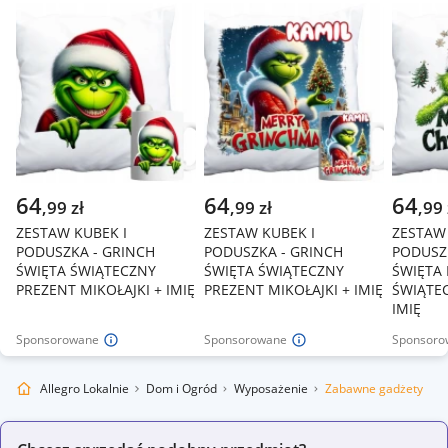
64
64
64
,
99
zł
,
99
zł
,
99
ZESTAW KUBEK I
ZESTAW KUBEK I
ZESTAW 
PODUSZKA - GRINCH
PODUSZKA - GRINCH
PODUSZ
ŚWIĘTA ŚWIĄTECZNY
ŚWIĘTA ŚWIĄTECZNY
ŚWIĘTA 
PREZENT MIKOŁAJKI + IMIĘ
PREZENT MIKOŁAJKI + IMIĘ
ŚWIĄTE
IMIĘ
Sponsorowane
Sponsorowane
Sponsoro
Allegro Lokalnie
Dom i Ogród
Wyposażenie
Zabawne gadżety