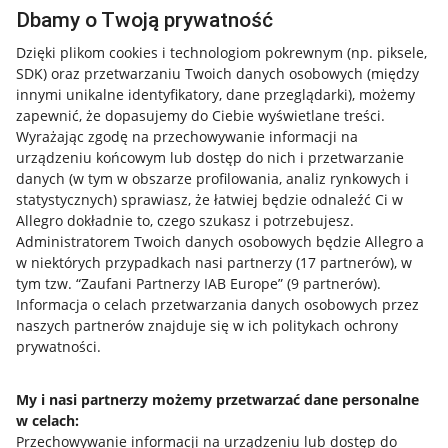
Dbamy o Twoją prywatność
Jak to działa
Dzięki plikom cookies i technologiom pokrewnym
(np. piksele,
SDK)
oraz przetwarzaniu Twoich danych osobowych
(między
Napisz do nas
innymi unikalne identyfikatory, dane przeglądarki)
, możemy
Allegro Gadane dla sprzedających
zapewnić, że dopasujemy do Ciebie wyświetlane treści.
Wyrażając zgodę na przechowywanie informacji na
Allegro Gadane dla kupujących
urządzeniu końcowym lub dostęp do nich i przetwarzanie
danych (w tym w obszarze profilowania, analiz rynkowych i
Mapa miejscowości
statystycznych) sprawiasz, że łatwiej będzie odnaleźć Ci w
Allegro dokładnie to, czego szukasz i potrzebujesz.
Informacje prawne
Administratorem Twoich danych osobowych będzie Allegro a
w niektórych przypadkach nasi partnerzy (
17
partnerów
), w
Regulamin
tym tzw. “Zaufani Partnerzy IAB Europe” (
9
partnerów
).
Informacja o celach przetwarzania danych osobowych przez
Polityka plików "cookies"
naszych partnerów znajduje się w ich politykach ochrony
prywatności.
Ustawienia plików "cookies"
Udostępnianie lokalizacji
My i nasi partnerzy możemy przetwarzać dane personalne
Informacje dla Aktu o Usługach Cyfrowych
w celach:
Przechowywanie informacji na urządzeniu lub dostęp do