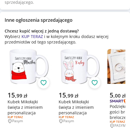
sprzedającego.
Inne ogłoszenia sprzedającego
Chcesz kupić więcej z jedną dostawą?
Wybierz
KUP TERAZ
i w kolejnym kroku dodasz więcej
przedmiotów od tego sprzedającego.
Obserwuj
Obserwuj
Aktualna cena
Aktualna cena
Aktualna 
15
15
5
,
99
zł
,
99
zł
,
00
zł
Kubek Mikołajki
Kubek Mikołajki
Podziękow
święta z imieniem
święta z imieniem
gości brel
personalizacja
personalizacja
breloczek
RODZAJ OFERTY:
KUP TERAZ
RODZAJ OFERTY:
KUP TERAZ
Pasym
Pasym
RODZAJ OFERT
KUP TERAZ
Miejscowość
Miejscowość
PASYM
Miejscowo