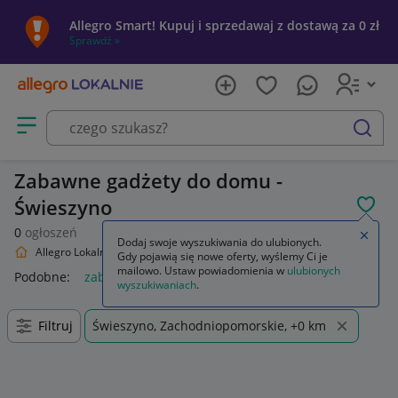
Allegro Smart! Kupuj i sprzedawaj z dostawą za 0 zł
Sprawdź »
Otwórz menu z kategoriami
szukaj
Zabawne gadżety do domu -
Świeszyno
POL
0
ogłoszeń
Zamkn
Dodaj swoje wyszukiwania do ulubionych.
Allegro Lokalnie
Dom i Ogród
Wyposażenie
Zabawne gadżety
Gdy pojawią się nowe oferty, wyślemy Ci je
mailowo. Ustaw powiadomienia w
ulubionych
Podobne:
zabawne gadżety
zabawne gadżety dla dzieci
wyszukiwaniach
.
Filtruj
Świeszyno, Zachodniopomorskie, +0 km