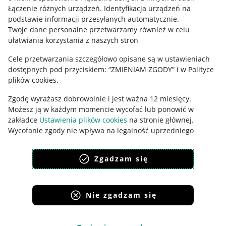
Łączenie różnych urządzeń
.
Identyfikacja urządzeń na
Ustawienia plików "cookies"
podstawie informacji przesyłanych automatycznie
.
Twoje dane personalne przetwarzamy również w celu
Udostępnianie lokalizacji
ułatwiania korzystania z naszych stron
Informacje dla Aktu o Usługach Cyfrowych
Cele przetwarzania szczegółowo opisane są w ustawieniach
dostępnych pod przyciskiem: “ZMIENIAM ZGODY” i w Polityce
Pobierz aplikację
plików cookies.
Zgodę wyrażasz dobrowolnie i jest ważna 12 miesięcy.
Możesz ją w każdym momencie wycofać lub ponowić w
zakładce
Ustawienia plików cookies
na stronie głównej.
Wycofanie zgody nie wpływa na legalność uprzedniego
przetwarzania.
Zgadzam się
polityka plików cookies
polityka ochrony prywatności
Nie zgadzam się
Korzystanie z serwisu oznacza akceptację
regulaminu
.