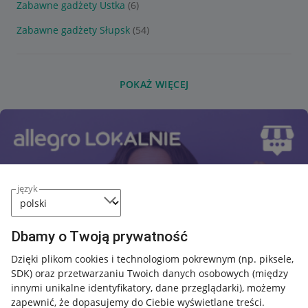
Zabawne gadżety Ustka
(6)
Zabawne gadżety Słupsk
(54)
POKAŻ WIĘCEJ
język
Dbamy o Twoją prywatność
Dzięki plikom cookies i technologiom pokrewnym
(np. piksele,
SDK)
oraz przetwarzaniu Twoich danych osobowych
(między
innymi unikalne identyfikatory, dane przeglądarki)
, możemy
zapewnić, że dopasujemy do Ciebie wyświetlane treści.