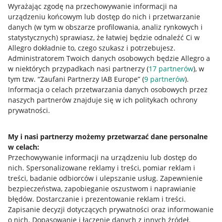
Wyrażając zgodę na przechowywanie informacji na
urządzeniu końcowym lub dostęp do nich i przetwarzanie
danych (w tym w obszarze profilowania, analiz rynkowych i
statystycznych) sprawiasz, że łatwiej będzie odnaleźć Ci w
Allegro dokładnie to, czego szukasz i potrzebujesz.
Administratorem Twoich danych osobowych będzie Allegro a
Przydatne informacje
w niektórych przypadkach nasi partnerzy (
17
partnerów
), w
tym tzw. “Zaufani Partnerzy IAB Europe” (
9
partnerów
).
Jak to działa
Informacja o celach przetwarzania danych osobowych przez
naszych partnerów znajduje się w ich politykach ochrony
Napisz do nas
prywatności.
Allegro Gadane dla sprzedających
My i nasi partnerzy możemy przetwarzać dane personalne
Allegro Gadane dla kupujących
w celach:
Mapa miejscowości
Przechowywanie informacji na urządzeniu lub dostęp do
nich
.
Spersonalizowane reklamy i treści, pomiar reklam i
Informacje prawne
treści, badanie odbiorców i ulepszanie usług
.
Zapewnienie
bezpieczeństwa, zapobieganie oszustwom i naprawianie
błędów
.
Dostarczanie i prezentowanie reklam i treści
.
Regulamin
Zapisanie decyzji dotyczących prywatności oraz informowanie
Polityka plików "cookies"
o nich
.
Dopasowanie i łączenie danych z innych źródeł
.