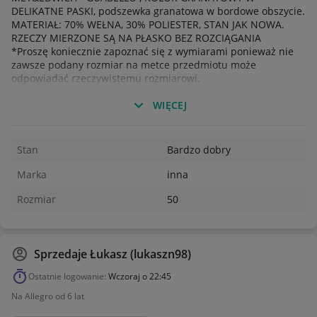
DELIKATNE PASKI, podszewka granatowa w bordowe obszycie.
MATERIAŁ: 70% WEŁNA, 30% POLIESTER, STAN JAK NOWA.
RZECZY MIERZONE SĄ NA PŁASKO BEZ ROZCIĄGANIA
*Proszę koniecznie zapoznać się z wymiarami ponieważ nie
zawsze podany rozmiar na metce przedmiotu może
odpowiadać rzeczywistemu rozmiarowi.
DŁUGOŚĆ CAŁKOWITA-75CM
SZEROKOŚĆ RAMIONA 47 CM
WIĘCEJ
SZEROKOŚĆ OD PACHY DO PACHY-55CM
DŁUGOŚĆ RĘKAWA ZEW-62M
DŁUGOŚĆ RĘKAWA OD PACHY-43CM
Stan
Bardzo dobry
MASZ PYTANIA - PROPOZYCJE - NAPISZ! ODPOWIEM
POLECAM I ZAPRASZAM NA POZOSTAŁE MOJE OGŁOSZENIA
Marka
inna
Rozmiar
50
Sprzedaje
Łukasz (lukaszn98)
Ostatnie logowanie:
Wczoraj o 22:45
Na Allegro od 6 lat