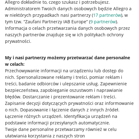
Allegro dokładnie to, czego szukasz i potrzebujesz.
Informacje prawne
Administratorem Twoich danych osobowych będzie Allegro a
w niektórych przypadkach nasi partnerzy (
17
partnerów
), w
Regulamin
tym tzw. “Zaufani Partnerzy IAB Europe” (
9
partnerów
).
Informacja o celach przetwarzania danych osobowych przez
Polityka plików "cookies"
naszych partnerów znajduje się w ich politykach ochrony
prywatności.
Ustawienia plików "cookies"
Udostępnianie lokalizacji
My i nasi partnerzy możemy przetwarzać dane personalne
Informacje dla Aktu o Usługach Cyfrowych
w celach:
Przechowywanie informacji na urządzeniu lub dostęp do
nich
.
Spersonalizowane reklamy i treści, pomiar reklam i
Pobierz aplikację
treści, badanie odbiorców i ulepszanie usług
.
Zapewnienie
bezpieczeństwa, zapobieganie oszustwom i naprawianie
błędów
.
Dostarczanie i prezentowanie reklam i treści
.
Zapisanie decyzji dotyczących prywatności oraz informowanie
o nich
.
Dopasowanie i łączenie danych z innych źródeł
.
Łączenie różnych urządzeń
.
Identyfikacja urządzeń na
podstawie informacji przesyłanych automatycznie
.
Twoje dane personalne przetwarzamy również w celu
ułatwiania korzystania z naszych stron