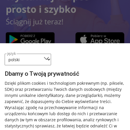
język
Przydatne informacje
Dbamy o Twoją prywatność
Jak to działa
Dzięki plikom cookies i technologiom pokrewnym
(np. piksele,
SDK)
oraz przetwarzaniu Twoich danych osobowych
(między
Napisz do nas
innymi unikalne identyfikatory, dane przeglądarki)
, możemy
Allegro Gadane dla sprzedających
zapewnić, że dopasujemy do Ciebie wyświetlane treści.
Wyrażając zgodę na przechowywanie informacji na
Allegro Gadane dla kupujących
urządzeniu końcowym lub dostęp do nich i przetwarzanie
danych (w tym w obszarze profilowania, analiz rynkowych i
Mapa miejscowości
statystycznych) sprawiasz, że łatwiej będzie odnaleźć Ci w