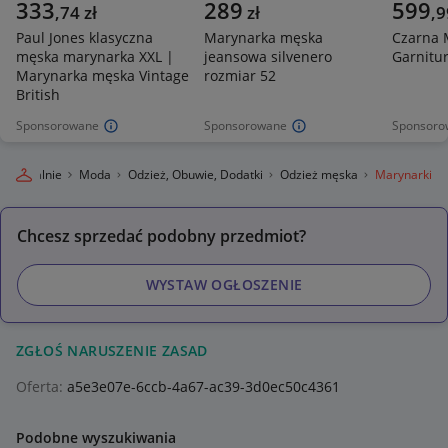
333
289
599
,
74
zł
zł
,
9
Paul Jones klasyczna
Marynarka męska
Czarna 
męska marynarka XXL |
jeansowa silvenero
Garnitu
Marynarka męska Vintage
rozmiar 52
British
Sponsorowane
Sponsorowane
Sponsoro
gro Lokalnie
Moda
Odzież, Obuwie, Dodatki
Odzież męska
Marynarki
Chcesz sprzedać podobny przedmiot?
WYSTAW OGŁOSZENIE
ZGŁOŚ NARUSZENIE ZASAD
Oferta:
a5e3e07e-6ccb-4a67-ac39-3d0ec50c4361
Podobne wyszukiwania