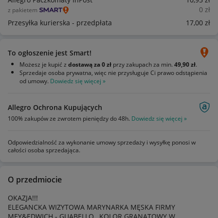
0
zł
z pakietem
Przesyłka kurierska - przedpłata
17
,00
zł
To ogłoszenie jest Smart!
Możesz je kupić z
dostawą za 0 zł
przy zakupach za min.
49,90 zł
.
Sprzedaje osoba prywatna, więc nie przysługuje Ci prawo odstąpienia
od umowy.
Dowiedz się więcej »
Allegro Ochrona Kupujących
100% zakupów ze zwrotem pieniędzy do 48h.
Dowiedz się więcej »
Odpowiedzialność za wykonanie umowy sprzedaży i wysyłkę ponosi w
całości osoba sprzedająca.
O przedmiocie
OKAZJA!!!
ELEGANCKA WIZYTOWA MARYNARKA MĘSKA FIRMY
MEY&EDWICH - GUABELLO , KOLOR GRANATOWY W