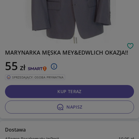
Obs
MARYNARKA MĘSKA MEY&EDWLICH OKAZJA!!
55
zł
SPRZEDAJĄCY: OSOBA PRYWATNA
KUP TERAZ
NAPISZ
Dostawa
Allegro Paczkomaty InPost
10
,95
zł