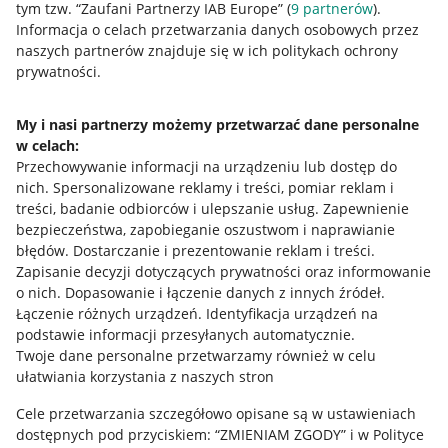
tym tzw. “Zaufani Partnerzy IAB Europe” (
9
partnerów
).
Przydatne informacje
Informacja o celach przetwarzania danych osobowych przez
naszych partnerów znajduje się w ich politykach ochrony
prywatności.
Jak to działa
Napisz do nas
My i nasi partnerzy możemy przetwarzać dane personalne
w celach:
Allegro Gadane dla sprzedających
Przechowywanie informacji na urządzeniu lub dostęp do
Allegro Gadane dla kupujących
nich
.
Spersonalizowane reklamy i treści, pomiar reklam i
treści, badanie odbiorców i ulepszanie usług
.
Zapewnienie
Mapa miejscowości
bezpieczeństwa, zapobieganie oszustwom i naprawianie
błędów
.
Dostarczanie i prezentowanie reklam i treści
.
Informacje prawne
Zapisanie decyzji dotyczących prywatności oraz informowanie
o nich
.
Dopasowanie i łączenie danych z innych źródeł
.
Regulamin
Łączenie różnych urządzeń
.
Identyfikacja urządzeń na
podstawie informacji przesyłanych automatycznie
.
Polityka plików "cookies"
Twoje dane personalne przetwarzamy również w celu
ułatwiania korzystania z naszych stron
Ustawienia plików "cookies"
Cele przetwarzania szczegółowo opisane są w ustawieniach
Udostępnianie lokalizacji
dostępnych pod przyciskiem: “ZMIENIAM ZGODY” i w Polityce