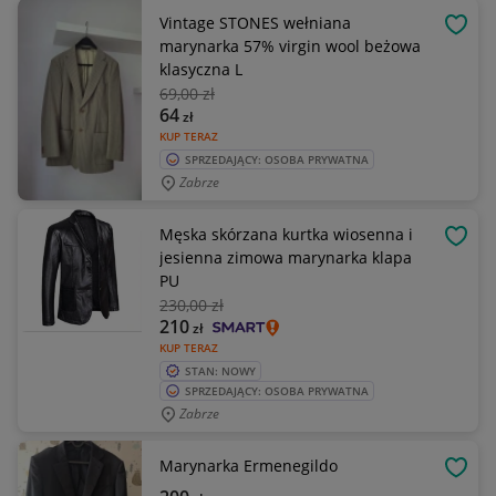
Vintage STONES wełniana
OBSE
marynarka 57% virgin wool beżowa
klasyczna L
69
,00 zł
64
zł
KUP TERAZ
SPRZEDAJĄCY: OSOBA PRYWATNA
Zabrze
Męska skórzana kurtka wiosenna i
OBSE
jesienna zimowa marynarka klapa
PU
230
,00 zł
210
zł
KUP TERAZ
STAN: NOWY
SPRZEDAJĄCY: OSOBA PRYWATNA
Zabrze
Marynarka Ermenegildo
OBSE