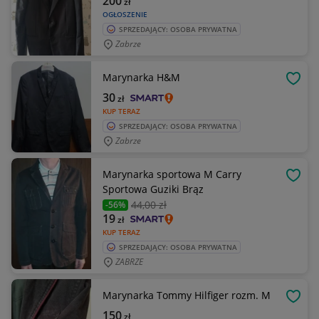
200
zł
OGŁOSZENIE
SPRZEDAJĄCY: OSOBA PRYWATNA
Zabrze
Marynarka H&M
OBSE
30
zł
KUP TERAZ
SPRZEDAJĄCY: OSOBA PRYWATNA
Zabrze
Marynarka sportowa M Carry
OBSE
Sportowa Guziki Brąz
44
,00 zł
-56%
19
zł
KUP TERAZ
SPRZEDAJĄCY: OSOBA PRYWATNA
ZABRZE
Marynarka Tommy Hilfiger rozm. M
OBSE
150
zł