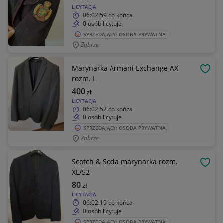
LICYTACJA
06:02:59
do końca
0 osób licytuje
SPRZEDAJĄCY: OSOBA PRYWATNA
Zabrze
Marynarka Armani Exchange AX
OBSE
rozm. L
400
zł
LICYTACJA
06:02:52
do końca
0 osób licytuje
SPRZEDAJĄCY: OSOBA PRYWATNA
Zabrze
Scotch & Soda marynarka rozm.
OBSE
XL/52
80
zł
LICYTACJA
06:02:19
do końca
0 osób licytuje
SPRZEDAJĄCY: OSOBA PRYWATNA