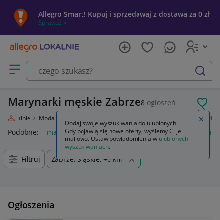
Allegro Smart! Kupuj i sprzedawaj z dostawą za 0 zł
Sprawdź »
Otwórz menu z kategoriami
szukaj
Marynarki męskie Zabrze
8
ogłoszeń
POL
gro Lokalnie
Moda
Odzież, Obuwie, Dodatki
Odzież męska
Marynarki
Zamkn
Dodaj swoje wyszukiwania do ulubionych.
Gdy pojawią się nowe oferty, wyślemy Ci je
Podobne:
marynarki i zakiety
marynarka
marynarki i zakie
mailowo. Ustaw powiadomienia w
ulubionych
wyszukiwaniach
.
Filtruj
Zabrze, Śląskie, +0 km
Ogłoszenia