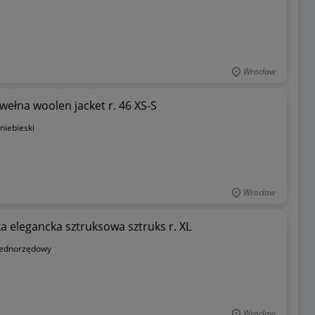
Wrocław
ełna woolen jacket r. 46 XS-S
niebieski
Wrocław
 elegancka sztruksowa sztruks r. XL
jednorzędowy
Wrocław