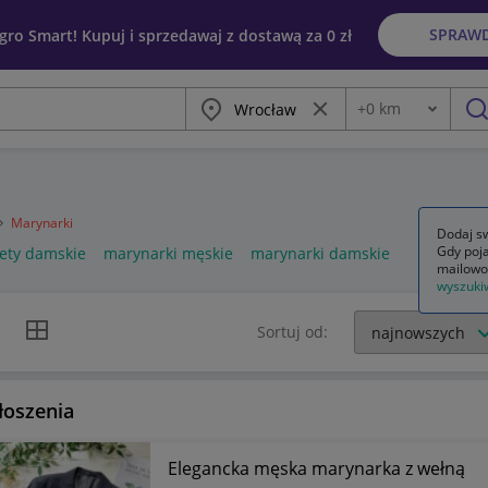
SPRAW
egro Smart! Kupuj i sprzedawaj z dostawą za 0 zł
Miasto
Wyczyść frazę
+
0
km
Odległość
szu
Marynarki
Dodaj sw
Gdy poja
iety damskie
marynarki męskie
marynarki damskie
mailowo
wyszuki
k listy
Widok siatki
Sortuj od:
łoszenia
Elegancka męska marynarka z wełną