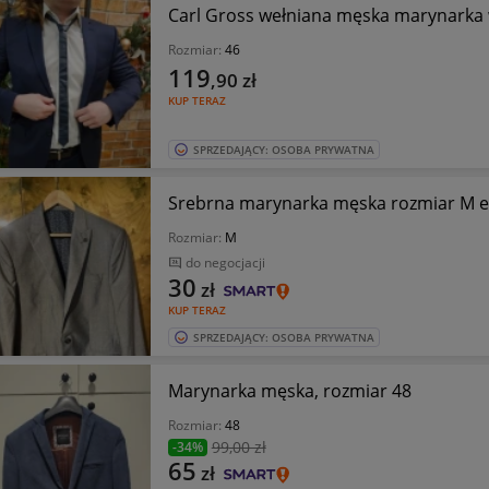
Carl Gross wełniana męska marynarka w
Rozmiar:
46
119
,90
zł
KUP TERAZ
SPRZEDAJĄCY: OSOBA PRYWATNA
Srebrna marynarka męska rozmiar M e
Rozmiar:
M
do negocjacji
30
zł
KUP TERAZ
SPRZEDAJĄCY: OSOBA PRYWATNA
Marynarka męska, rozmiar 48
Rozmiar:
48
99
,00 zł
-34%
65
zł