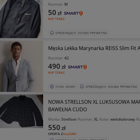
Rozmiar:
M
50
zł
KUP TERAZ
SPRZEDAJĄCY: OSOBA PRYWATNA
Męska Lekka Marynarka REISS Slim Fit 
Rozmiar:
42
490
zł
KUP TERAZ
STAN: NOWY
SPRZEDAJĄCY: OSOBA PRYWATNA
NOWA STRELLSON XL LUKSUSOWA MA
BAWEŁNA CUDO
Marka:
Strellson
Rozmiar:
XL
Kolor:
wielokolorowy
Ro
550
zł
OFERTA Z
ALLEGRO