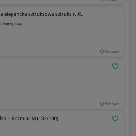
 elegancka sztruksowa sztruks r. XL
jednorzędowy
Wrocław
OBSERWU
Wrocław
lka | Rozmiar M (182/100)
OBSERWU