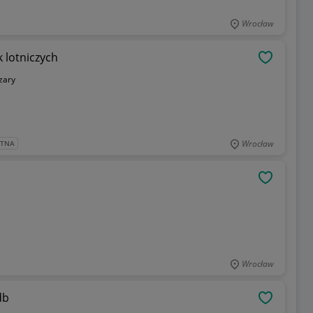
Wrocław
 lotniczych
OBSERWU
zary
Wrocław
ATNA
OBSERWU
Wrocław
db
OBSERWU