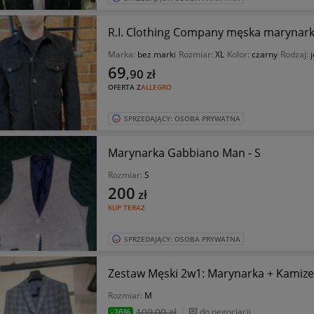
R.I. Clothing Company męska marynarka
Marka:
bez marki
Rozmiar:
XL
Kolor:
czarny
Rodzaj:
69
,90
zł
OFERTA Z
ALLEGRO
SPRZEDAJĄCY: OSOBA PRYWATNA
Marynarka Gabbiano Man - S
Rozmiar:
S
200
zł
KUP TERAZ
SPRZEDAJĄCY: OSOBA PRYWATNA
Zestaw Męski 2w1: Marynarka + Kamize
Rozmiar:
M
109
,00 zł
do negocjacji
-36%