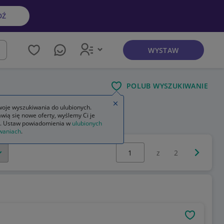
DŹ
WYSTAW
kaj
POLUB WYSZUKIWANIE
Zamknij wskazówkę
oje wyszukiwania do ulubionych.
wią się nowe oferty, wyślemy Ci je
. Ustaw powiadomienia w
ulubionych
waniach
.
Wybierz stronę:
Następna 
z
2
OBSERWU