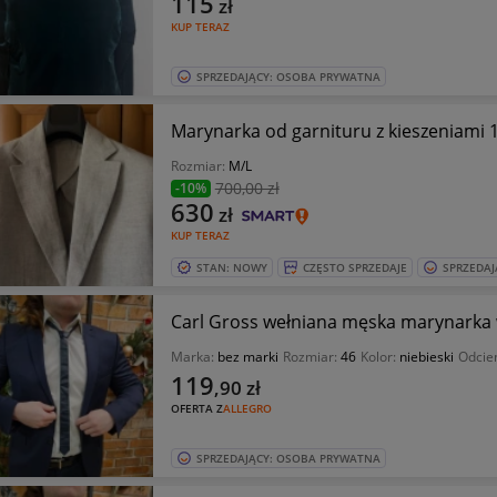
115
zł
KUP TERAZ
SPRZEDAJĄCY: OSOBA PRYWATNA
Marynarka od garnituru z kieszeniami 
Rozmiar:
M/L
700
,00 zł
-10%
630
zł
KUP TERAZ
STAN: NOWY
CZĘSTO SPRZEDAJE
SPRZEDAJ
Carl Gross wełniana męska marynarka w
Marka:
bez marki
Rozmiar:
46
Kolor:
niebieski
Odcie
119
,90
zł
OFERTA Z
ALLEGRO
SPRZEDAJĄCY: OSOBA PRYWATNA