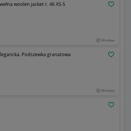
ełna woolen jacket r. 46 XS-S
OBSERWU
Wrocław
legancka. Podszewka granatowa
OBSERWU
Wrocław
OBSERWU