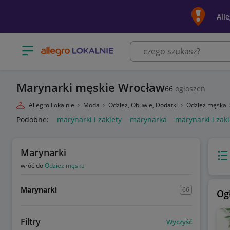
All
Otwórz menu z kategoriami
Marynarki męskie Wrocław
66
ogłoszeń
Allegro Lokalnie
Moda
Odzież, Obuwie, Dodatki
Odzież męska
Podobne:
marynarki i zakiety
marynarka
marynarki i zak
Marynarki
Wido
wróć do
Odzież męska
Marynarki
66
Og
Filtry
Wyczyść