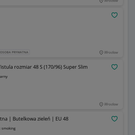
Wrocław
OBSERWU
Wrocław
: OSOBA PRYWATNA
tula rozmiar 48 S (170/96) Super Slim
OBSERWU
zarny
Wrocław
a | Butelkowa zieleń | EU 48
OBSERWU
:
smoking