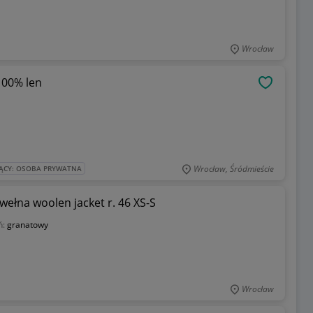
Wrocław
100% len
OBSERWU
Wrocław, Śródmieście
ĄCY: OSOBA PRYWATNA
ełna woolen jacket r. 46 XS-S
ń:
granatowy
Wrocław