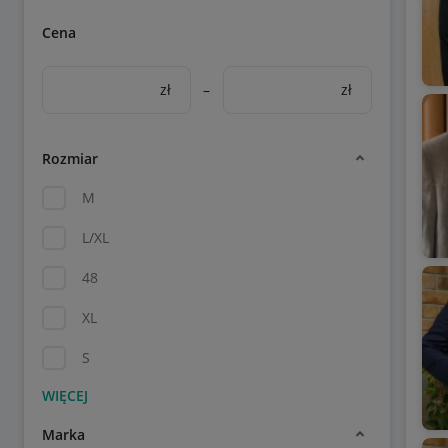
Cena
zł
–
zł
Rozmiar
M
L/XL
48
XL
S
Marka