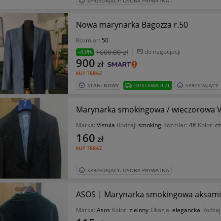
SPRZEDAJĄCY: OSOBA PRYWATNA
Nowa marynarka Bagozza r.50
Rozmiar:
50
1600
,00 zł
do negocjacji
-43%
900
zł
KUP TERAZ
STAN: NOWY
DOSTAWA 0 ZŁ
SPRZEDAJĄCY
Marynarka smokingowa / wieczorowa Vis
Marka:
Vistula
Rodzaj:
smoking
Rozmiar:
48
Kolor:
c
160
zł
KUP TERAZ
SPRZEDAJĄCY: OSOBA PRYWATNA
ASOS | Marynarka smokingowa aksamitn
Marka:
Asos
Kolor:
zielony
Okazja:
elegancka
Rodzaj