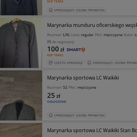
KUP TERAZ
SPRZEDAJĄCY: OSOBA PRYWATNA
Marynarka munduru oficerskiego wojsk
Rozmiar:
L/XL
Linia:
regular
Płeć:
mężczyzna
Kolor:
s
do negocjacji
100
zł
KUP TERAZ
CZĘSTO SPRZEDAJE
SPRZEDAJĄCY: OSOBA PRYW
Marynarka sportowa LC Waikiki
Rozmiar:
52
Płeć:
mężczyzna
25
zł
OGŁOSZENIE
SPRZEDAJĄCY: OSOBA PRYWATNA
Marynarka sportowa LC Waikiki Stan B