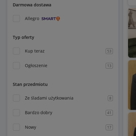
Darmowa dostawa
Allegro
Typ oferty
Kup teraz
53
Ogłoszenie
13
Stan przedmiotu
Ze śladami użytkowania
8
Bardzo dobry
41
Nowy
17