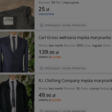
Rozmiar:
54
Płeć:
mężczyzna
25
zł
OGŁOSZENIE
SPRZEDAJĄCY: OSOBA PRYWATNA
Carl Gross wełniana męska marynarka w
Marka:
bez marki
Rozmiar:
XS/S
Linia:
regular
Kolor:
139
,90
zł
OFERTA Z
ALLEGRO
SPRZEDAJĄCY: OSOBA PRYWATNA
R.I. Clothing Company męska marynarka
Marka:
bez marki
Rozmiar:
XL
Kolor:
czarny
Rodzaj:
49
,90
zł
OFERTA Z
ALLEGRO
SPRZEDAJĄCY: OSOBA PRYWATNA