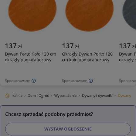
137
137
137
zł
zł
zł
Dywan Porto Koło 120 cm
Okrągły Dywan Porto 120
Dywan P
okrągły pomarańczowy
cm koło pomarańczowy
okrągły 
Sponsorowane
Sponsorowane
Sponsoro
legro Lokalnie
Dom i Ogród
Wyposażenie
Dywany i dywaniki
Dywany
Chcesz sprzedać podobny przedmiot?
WYSTAW OGŁOSZENIE