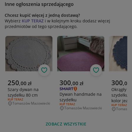
Inne ogłoszenia sprzedającego
Chcesz kupić więcej z jedną dostawą?
Wybierz
KUP TERAZ
i w kolejnym kroku dodasz więcej
przedmiotów od tego sprzedającego.
Obserwuj
Obserwuj
Aktualna cena
Aktualna cena
Aktualna 
250
300
300
,
00
zł
,
00
zł
,
00
Szary dywan na
Okrągły d
Dywan handmade na
szydełku 80 cm
szydełku z
szydełku
RODZAJ OFERTY:
KUP TERAZ
kolor jea
Tomaszów Mazowiecki
RODZAJ OFERTY:
KUP TERAZ
Miejscowość
RODZAJ OFERT
KUP TERAZ
Tomaszów Mazowiecki
Tomaszów
Miejscowość
Miejscowo
ZOBACZ WSZYSTKIE