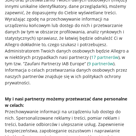
Napisz do nas
innymi unikalne identyfikatory, dane przeglądarki)
, możemy
Allegro Gadane dla sprzedających
zapewnić, że dopasujemy do Ciebie wyświetlane treści.
Wyrażając zgodę na przechowywanie informacji na
Allegro Gadane dla kupujących
urządzeniu końcowym lub dostęp do nich i przetwarzanie
danych (w tym w obszarze profilowania, analiz rynkowych i
Mapa miejscowości
statystycznych) sprawiasz, że łatwiej będzie odnaleźć Ci w
Allegro dokładnie to, czego szukasz i potrzebujesz.
Informacje prawne
Administratorem Twoich danych osobowych będzie Allegro a
w niektórych przypadkach nasi partnerzy (
17
partnerów
), w
Regulamin
tym tzw. “Zaufani Partnerzy IAB Europe” (
9
partnerów
).
Informacja o celach przetwarzania danych osobowych przez
Polityka plików "cookies"
naszych partnerów znajduje się w ich politykach ochrony
prywatności.
Ustawienia plików "cookies"
Udostępnianie lokalizacji
My i nasi partnerzy możemy przetwarzać dane personalne
Informacje dla Aktu o Usługach Cyfrowych
w celach:
Przechowywanie informacji na urządzeniu lub dostęp do
nich
.
Spersonalizowane reklamy i treści, pomiar reklam i
Pobierz aplikację
treści, badanie odbiorców i ulepszanie usług
.
Zapewnienie
bezpieczeństwa, zapobieganie oszustwom i naprawianie