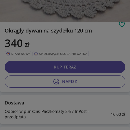
Obs
Okrągły dywan na szydełku 120 cm
340
zł
STAN: NOWY
SPRZEDAJĄCY: OSOBA PRYWATNA
KUP TERAZ
NAPISZ
Dostawa
Odbiór w punkcie: Paczkomaty 24/7 InPost -
16
,00
zł
przedpłata