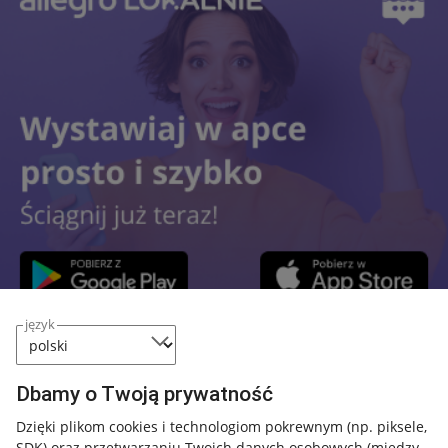
język
Przydatne informacje
Dbamy o Twoją prywatność
Jak to działa
Dzięki plikom cookies i technologiom pokrewnym
(np. piksele,
SDK)
oraz przetwarzaniu Twoich danych osobowych
(między