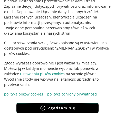
błędów
.
Dostarczanie i prezentowanie reklam i treści
.
Zapisanie decyzji dotyczących prywatności oraz informowanie
o nich
.
Dopasowanie i łączenie danych z innych źródeł
.
Łączenie różnych urządzeń
.
Identyfikacja urządzeń na
podstawie informacji przesyłanych automatycznie
.
Twoje dane personalne przetwarzamy również w celu
ułatwiania korzystania z naszych stron
Cele przetwarzania szczegółowo opisane są w ustawieniach
dostępnych pod przyciskiem: “ZMIENIAM ZGODY” i w Polityce
Korzystanie z serwisu oznacza akceptację
regulaminu
.
plików cookies.
Zgodę wyrażasz dobrowolnie i jest ważna 12 miesięcy.
Możesz ją w każdym momencie wycofać lub ponowić w
zakładce
Ustawienia plików cookies
na stronie głównej.
Wycofanie zgody nie wpływa na legalność uprzedniego
przetwarzania.
polityka plików cookies
polityka ochrony prywatności
Zgadzam się