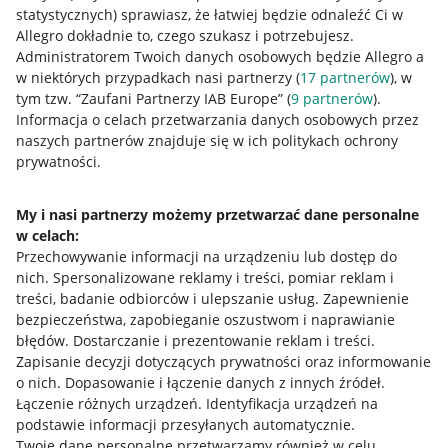
statystycznych) sprawiasz, że łatwiej będzie odnaleźć Ci w
Allegro dokładnie to, czego szukasz i potrzebujesz.
Administratorem Twoich danych osobowych będzie Allegro a
Przydatne informacje
w niektórych przypadkach nasi partnerzy (
17
partnerów
), w
tym tzw. “Zaufani Partnerzy IAB Europe” (
9
partnerów
).
Jak to działa
Informacja o celach przetwarzania danych osobowych przez
naszych partnerów znajduje się w ich politykach ochrony
Napisz do nas
prywatności.
Allegro Gadane dla sprzedających
My i nasi partnerzy możemy przetwarzać dane personalne
Allegro Gadane dla kupujących
w celach:
Przechowywanie informacji na urządzeniu lub dostęp do
Mapa miejscowości
nich
.
Spersonalizowane reklamy i treści, pomiar reklam i
treści, badanie odbiorców i ulepszanie usług
.
Zapewnienie
Informacje prawne
bezpieczeństwa, zapobieganie oszustwom i naprawianie
błędów
.
Dostarczanie i prezentowanie reklam i treści
.
Regulamin
Zapisanie decyzji dotyczących prywatności oraz informowanie
o nich
.
Dopasowanie i łączenie danych z innych źródeł
.
Polityka plików "cookies"
Łączenie różnych urządzeń
.
Identyfikacja urządzeń na
Ustawienia plików "cookies"
podstawie informacji przesyłanych automatycznie
.
Twoje dane personalne przetwarzamy również w celu