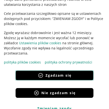
Udostępnianie lokalizacji
ułatwiania korzystania z naszych stron
Informacje dla Aktu o Usługach Cyfrowych
Cele przetwarzania szczegółowo opisane są w ustawieniach
dostępnych pod przyciskiem: “ZMIENIAM ZGODY” i w Polityce
Pobierz aplikację
plików cookies.
Zgodę wyrażasz dobrowolnie i jest ważna 12 miesięcy.
Możesz ją w każdym momencie wycofać lub ponowić w
zakładce
Ustawienia plików cookies
na stronie głównej.
Wycofanie zgody nie wpływa na legalność uprzedniego
przetwarzania.
polityka plików cookies
polityka ochrony prywatności
Zgadzam się
Korzystanie z serwisu oznacza akceptację
regulaminu
.
Nie zgadzam się
Zmieniam zgody