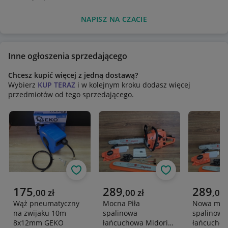
NAPISZ NA CZACIE
Inne ogłoszenia sprzedającego
Chcesz kupić więcej z jedną dostawą?
Wybierz
KUP TERAZ
i w kolejnym kroku dodasz więcej
przedmiotów od tego sprzedającego.
Obserwuj
Obserwuj
Aktualna cena
Aktualna cena
Aktualna 
175
289
289
,
00
zł
,
00
zł
,
00
Wąż pneumatyczny
Mocna Piła
Nowa mocn
na zwijaku 10m
spalinowa
spalinowa
8x12mm GEKO
łańcuchowa Midori
łańcuchow