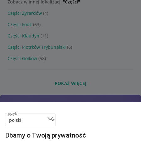
Zobacz w innej lokalizacji
"Części"
Części Żyrardów
(4)
Części Łódź
(63)
Części Klaudyn
(11)
Części Piotrków Trybunalski
(6)
Części Gołków
(58)
POKAŻ WIĘCEJ
język
Dbamy o Twoją prywatność