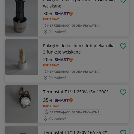
OBSE
wciskane
30
zł
KUP TERAZ
SPRZEDAJĄCY: OSOBA PRYWATNA
Piotrkówek
Pokrętło do kuchenki lub piekarnika
OBSE
3 funkcje wciskane
20
zł
KUP TERAZ
SPRZEDAJĄCY: OSOBA PRYWATNA
Piotrkówek
Termostat T1/11 250V-15A 120C*
OBSE
35
zł
KUP TERAZ
SPRZEDAJĄCY: OSOBA PRYWATNA
Piotrkówek
Termostat T1/11 250V 16A 55 C*