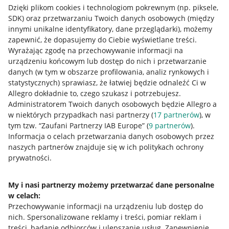
Dzięki plikom cookies i technologiom pokrewnym
(np. piksele,
SDK)
oraz przetwarzaniu Twoich danych osobowych
(między
innymi unikalne identyfikatory, dane przeglądarki)
, możemy
zapewnić, że dopasujemy do Ciebie wyświetlane treści.
Wyrażając zgodę na przechowywanie informacji na
urządzeniu końcowym lub dostęp do nich i przetwarzanie
danych (w tym w obszarze profilowania, analiz rynkowych i
statystycznych) sprawiasz, że łatwiej będzie odnaleźć Ci w
Allegro dokładnie to, czego szukasz i potrzebujesz.
Administratorem Twoich danych osobowych będzie Allegro a
w niektórych przypadkach nasi partnerzy (
17
partnerów
), w
tym tzw. “Zaufani Partnerzy IAB Europe” (
9
partnerów
).
Przydatne informacje
Informacja o celach przetwarzania danych osobowych przez
naszych partnerów znajduje się w ich politykach ochrony
prywatności.
Jak to działa
Napisz do nas
My i nasi partnerzy możemy przetwarzać dane personalne
w celach:
Allegro Gadane dla sprzedających
Przechowywanie informacji na urządzeniu lub dostęp do
Allegro Gadane dla kupujących
nich
.
Spersonalizowane reklamy i treści, pomiar reklam i
treści, badanie odbiorców i ulepszanie usług
.
Zapewnienie