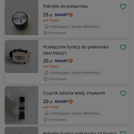
Pokrętło do piekarnika
OBSE
25
zł
KUP TERAZ
SPRZEDAJĄCY: OSOBA PRYWATNA
Piotrkówek
Przełącznik funkcji do piekarnika
OBSE
0841096021
20
zł
KUP TERAZ
SPRZEDAJĄCY: OSOBA PRYWATNA
Piotrkówek
Czujnik zalania wody zmywarki
OBSE
20
zł
KUP TERAZ
SPRZEDAJĄCY: OSOBA PRYWATNA
Piotrkówek
Pokrętło funkcji piekarnika 14 funkcji