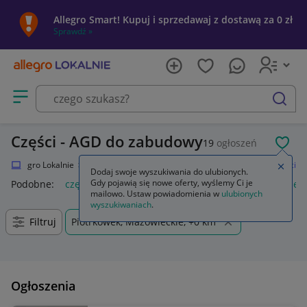
Allegro Smart! Kupuj i sprzedawaj z dostawą za 0 zł
Sprawdź »
Otwórz menu z kategoriami
szukaj
Części - AGD do zabudowy
19
ogłoszeń
POL
Allegro Lokalnie
Elektronika
RTV i AGD
AGD do zabudowy
Części
Zamkn
Dodaj swoje wyszukiwania do ulubionych.
Gdy pojawią się nowe oferty, wyślemy Ci je
Podobne:
części
części zamienne
części montażowe
częśc
mailowo. Ustaw powiadomienia w
ulubionych
wyszukiwaniach
.
Filtruj
Piotrkówek, Mazowieckie, +0 km
Ogłoszenia