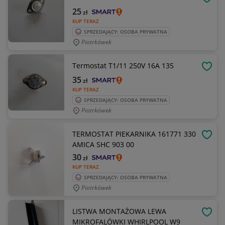
OBSE
25
zł
KUP TERAZ
SPRZEDAJĄCY: OSOBA PRYWATNA
Piotrkówek
Termostat T1/11 250V 16A 135
OBSE
35
zł
KUP TERAZ
SPRZEDAJĄCY: OSOBA PRYWATNA
Piotrkówek
TERMOSTAT PIEKARNIKA 161771 330
OBSE
AMICA SHC 903 00
30
zł
KUP TERAZ
SPRZEDAJĄCY: OSOBA PRYWATNA
Piotrkówek
LISTWA MONTAŻOWA LEWA
OBSE
MIKROFALÓWKI WHIRLPOOL W9