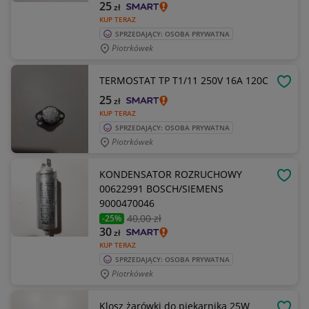
25
zł
KUP TERAZ
SPRZEDAJĄCY: OSOBA PRYWATNA
Piotrkówek
TERMOSTAT TP T1/11 250V 16A 120C
OBSE
25
zł
KUP TERAZ
SPRZEDAJĄCY: OSOBA PRYWATNA
Piotrkówek
KONDENSATOR ROZRUCHOWY
OBSE
00622991 BOSCH/SIEMENS
9000470046
40
,00 zł
-25%
30
zł
KUP TERAZ
SPRZEDAJĄCY: OSOBA PRYWATNA
Piotrkówek
Klosz żarówki do piekarnika 25W