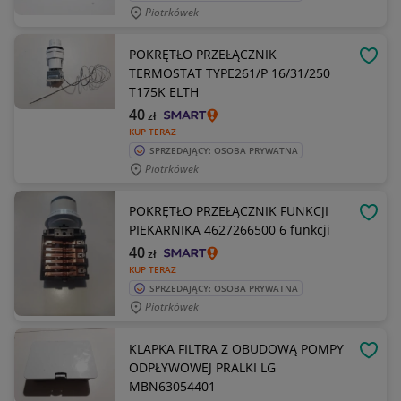
Piotrkówek
POKRĘTŁO PRZEŁĄCZNIK
OBSE
TERMOSTAT TYPE261/P 16/31/250
T175K ELTH
40
zł
KUP TERAZ
SPRZEDAJĄCY: OSOBA PRYWATNA
Piotrkówek
POKRĘTŁO PRZEŁĄCZNIK FUNKCJI
OBSE
PIEKARNIKA 4627266500 6 funkcji
40
zł
KUP TERAZ
SPRZEDAJĄCY: OSOBA PRYWATNA
Piotrkówek
KLAPKA FILTRA Z OBUDOWĄ POMPY
OBSE
ODPŁYWOWEJ PRALKI LG
MBN63054401