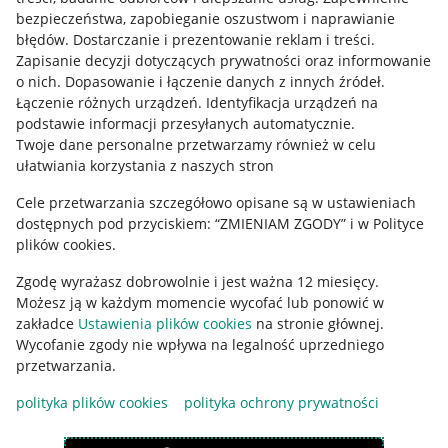
Mapa miejscowości
bezpieczeństwa, zapobieganie oszustwom i naprawianie
błędów
.
Dostarczanie i prezentowanie reklam i treści
.
Informacje prawne
Zapisanie decyzji dotyczących prywatności oraz informowanie
o nich
.
Dopasowanie i łączenie danych z innych źródeł
.
Regulamin
Łączenie różnych urządzeń
.
Identyfikacja urządzeń na
podstawie informacji przesyłanych automatycznie
.
Polityka plików "cookies"
Twoje dane personalne przetwarzamy również w celu
ułatwiania korzystania z naszych stron
Ustawienia plików "cookies"
Cele przetwarzania szczegółowo opisane są w ustawieniach
Udostępnianie lokalizacji
dostępnych pod przyciskiem: “ZMIENIAM ZGODY” i w Polityce
Informacje dla Aktu o Usługach Cyfrowych
plików cookies.
Zgodę wyrażasz dobrowolnie i jest ważna 12 miesięcy.
Pobierz aplikację
Możesz ją w każdym momencie wycofać lub ponowić w
zakładce
Ustawienia plików cookies
na stronie głównej.
Wycofanie zgody nie wpływa na legalność uprzedniego
przetwarzania.
polityka plików cookies
polityka ochrony prywatności