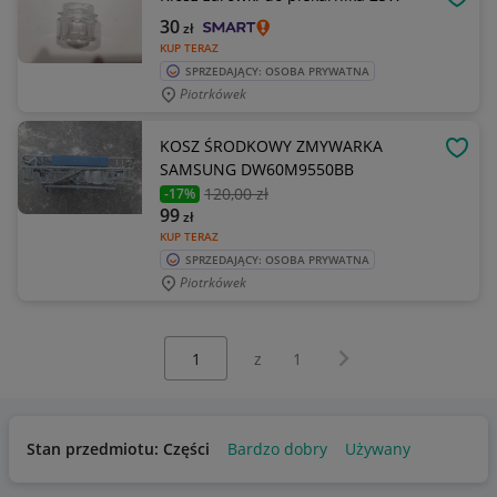
OBSE
30
zł
KUP TERAZ
SPRZEDAJĄCY: OSOBA PRYWATNA
Piotrkówek
KOSZ ŚRODKOWY ZMYWARKA
OBSE
SAMSUNG DW60M9550BB
120
,00 zł
-17%
99
zł
KUP TERAZ
SPRZEDAJĄCY: OSOBA PRYWATNA
Piotrkówek
Wybierz stronę:
Następna strona
z
1
Stan przedmiotu: Części
Bardzo dobry
Używany