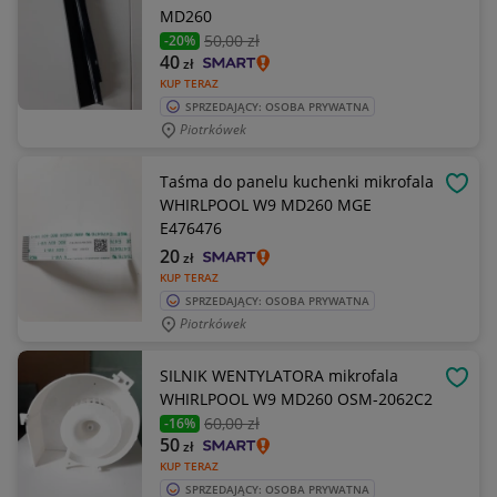
MD260
50
,00 zł
-20%
40
zł
KUP TERAZ
SPRZEDAJĄCY: OSOBA PRYWATNA
Piotrkówek
Taśma do panelu kuchenki mikrofala
OBSE
WHIRLPOOL W9 MD260 MGE
E476476
20
zł
KUP TERAZ
SPRZEDAJĄCY: OSOBA PRYWATNA
Piotrkówek
SILNIK WENTYLATORA mikrofala
OBSE
WHIRLPOOL W9 MD260 OSM-2062C2
60
,00 zł
-16%
50
zł
KUP TERAZ
SPRZEDAJĄCY: OSOBA PRYWATNA