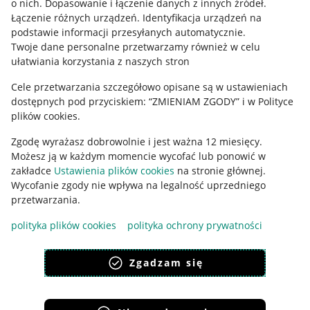
o nich
.
Dopasowanie i łączenie danych z innych źródeł
.
Regulamin
Łączenie różnych urządzeń
.
Identyfikacja urządzeń na
podstawie informacji przesyłanych automatycznie
.
Polityka plików "cookies"
Twoje dane personalne przetwarzamy również w celu
ułatwiania korzystania z naszych stron
Ustawienia plików "cookies"
Cele przetwarzania szczegółowo opisane są w ustawieniach
Udostępnianie lokalizacji
dostępnych pod przyciskiem: “ZMIENIAM ZGODY” i w Polityce
Informacje dla Aktu o Usługach Cyfrowych
plików cookies.
Zgodę wyrażasz dobrowolnie i jest ważna 12 miesięcy.
Pobierz aplikację
Możesz ją w każdym momencie wycofać lub ponowić w
zakładce
Ustawienia plików cookies
na stronie głównej.
Wycofanie zgody nie wpływa na legalność uprzedniego
przetwarzania.
polityka plików cookies
polityka ochrony prywatności
Zgadzam się