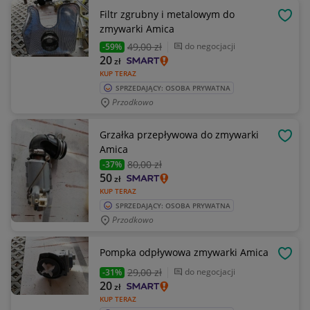
Filtr zgrubny i metalowym do
OBSE
zmywarki Amica
49
,00 zł
do negocjacji
-59%
20
zł
KUP TERAZ
SPRZEDAJĄCY: OSOBA PRYWATNA
Przodkowo
Grzałka przepływowa do zmywarki
OBSE
Amica
80
,00 zł
-37%
50
zł
KUP TERAZ
SPRZEDAJĄCY: OSOBA PRYWATNA
Przodkowo
Pompka odpływowa zmywarki Amica
OBSE
29
,00 zł
do negocjacji
-31%
20
zł
KUP TERAZ