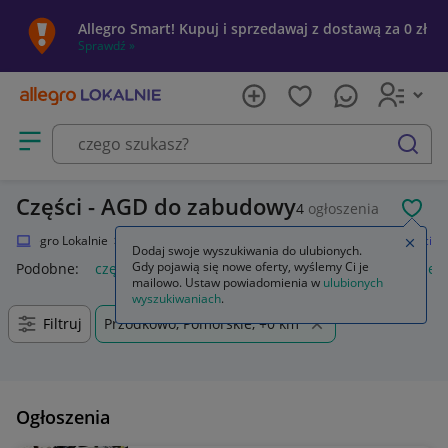
Allegro Smart! Kupuj i sprzedawaj z dostawą za 0 zł
Sprawdź »
Otwórz menu z kategoriami
szukaj
Części - AGD do zabudowy
4
ogłoszenia
POL
Allegro Lokalnie
Elektronika
RTV i AGD
AGD do zabudowy
Części
Zamkn
Dodaj swoje wyszukiwania do ulubionych.
Gdy pojawią się nowe oferty, wyślemy Ci je
Podobne:
części
części zamienne
części montażowe
częśc
mailowo. Ustaw powiadomienia w
ulubionych
wyszukiwaniach
.
Filtruj
Przodkowo, Pomorskie, +0 km
Ogłoszenia