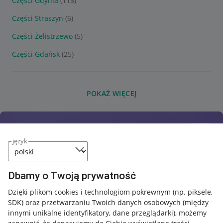
Części Gdynia
(113)
Części Straszyn
(6)
Części Żelistrzewo
(5)
Części Gdańsk
(25)
POKAŻ WIĘCEJ
język
Dbamy o Twoją prywatność
Dzięki plikom cookies i technologiom pokrewnym
(np. piksele,
SDK)
oraz przetwarzaniu Twoich danych osobowych
(między
innymi unikalne identyfikatory, dane przeglądarki)
, możemy