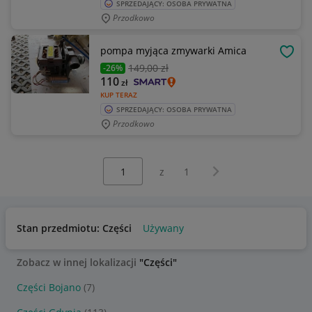
SPRZEDAJĄCY: OSOBA PRYWATNA
Przodkowo
pompa myjąca zmywarki Amica
OBSE
149
,00 zł
-26%
110
zł
KUP TERAZ
SPRZEDAJĄCY: OSOBA PRYWATNA
Przodkowo
Wybierz stronę:
Następna strona
z
1
Stan przedmiotu: Części
Używany
Zobacz w innej lokalizacji
"Części"
Części Bojano
(7)