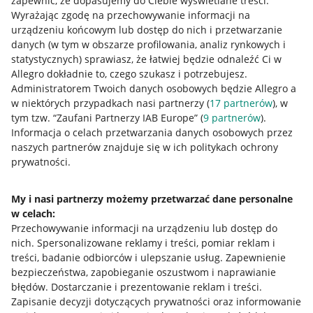
zapewnić, że dopasujemy do Ciebie wyświetlane treści.
Wyrażając zgodę na przechowywanie informacji na
urządzeniu końcowym lub dostęp do nich i przetwarzanie
danych (w tym w obszarze profilowania, analiz rynkowych i
statystycznych) sprawiasz, że łatwiej będzie odnaleźć Ci w
Allegro dokładnie to, czego szukasz i potrzebujesz.
Administratorem Twoich danych osobowych będzie Allegro a
w niektórych przypadkach nasi partnerzy (
17
partnerów
), w
tym tzw. “Zaufani Partnerzy IAB Europe” (
9
partnerów
).
Przydatne informacje
Informacja o celach przetwarzania danych osobowych przez
naszych partnerów znajduje się w ich politykach ochrony
prywatności.
Jak to działa
Napisz do nas
My i nasi partnerzy możemy przetwarzać dane personalne
w celach:
Allegro Gadane dla sprzedających
Przechowywanie informacji na urządzeniu lub dostęp do
Allegro Gadane dla kupujących
nich
.
Spersonalizowane reklamy i treści, pomiar reklam i
treści, badanie odbiorców i ulepszanie usług
.
Zapewnienie
Mapa miejscowości
bezpieczeństwa, zapobieganie oszustwom i naprawianie
błędów
.
Dostarczanie i prezentowanie reklam i treści
.
Informacje prawne
Zapisanie decyzji dotyczących prywatności oraz informowanie