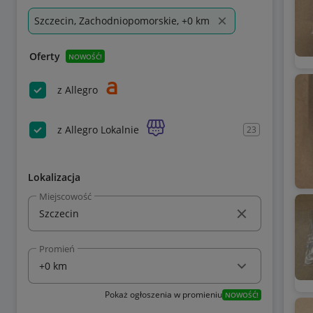
Szczecin, Zachodniopomorskie, +0 km
Oferty
NOWOŚĆ!
z Allegro
z Allegro Lokalnie
23
Lokalizacja
Miejscowość
Promień
Pokaż ogłoszenia w promieniu
NOWOŚĆ!