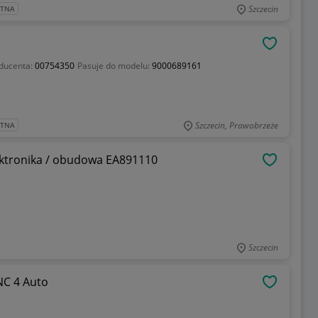
Szczecin
ATNA
OBSERWU
ducenta:
00754350
Pasuje do modelu:
9000689161
Szczecin, Prawobrzeże
ATNA
ektronika / obudowa EA891110
OBSERWU
Szczecin
NC 4 Auto
OBSERWU