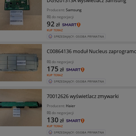
DG9201313A wyświetlacz Samsung
Producent:
Samsung
do negocjacji
92
zł
KUP TERAZ
SPRZEDAJĄCY: OSOBA PRYWATNA
C00864136 moduł Nucleus zaprogram
do negocjacji
175
zł
KUP TERAZ
SPRZEDAJĄCY: OSOBA PRYWATNA
70012626 wyświetlacz zmywarki
Producent:
Haier
do negocjacji
130
zł
KUP TERAZ
SPRZEDAJĄCY: OSOBA PRYWATNA