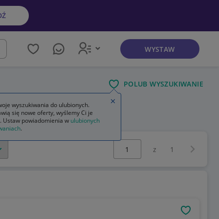
DŹ
WYSTAW
kaj
POLUB WYSZUKIWANIE
Zamknij wskazówkę
oje wyszukiwania do ulubionych.
wią się nowe oferty, wyślemy Ci je
. Ustaw powiadomienia w
ulubionych
waniach
.
Wybierz stronę:
Następna 
z
1
OBSERWU