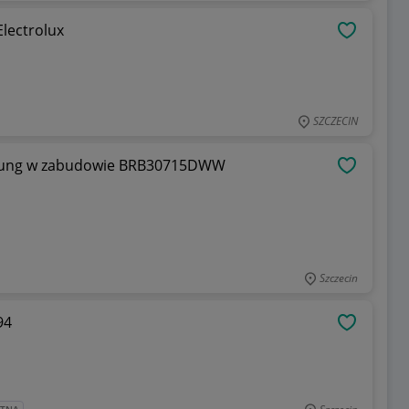
ika Electrolux
OBSERWU
SZCZECIN
amsung w zabudowie BRB30715DWW
OBSERWU
Szczecin
9194
OBSERWU