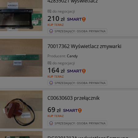
42839021 wyświetlacz
do negocjacji
210
zł
KUP TERAZ
SPRZEDAJĄCY: OSOBA PRYWATNA
70017362 Wyświetlacz zmywarki
Producent:
Candy
do negocjacji
164
zł
KUP TERAZ
SPRZEDAJĄCY: OSOBA PRYWATNA
C00630603 przełącznik
69
zł
KUP TERAZ
SPRZEDAJĄCY: OSOBA PRYWATNA