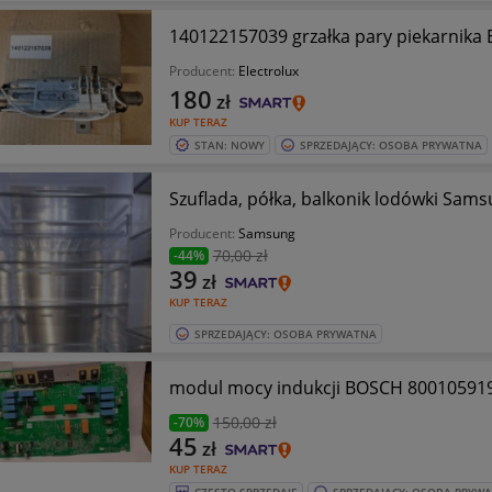
140122157039 grzałka pary piekarn
Producent:
Electrolux
180
zł
KUP TERAZ
STAN: NOWY
SPRZEDAJĄCY: OSOBA PRYWATNA
Szuflada, półka, balkonik lodówki S
Producent:
Samsung
70
,00 zł
-44%
39
zł
KUP TERAZ
SPRZEDAJĄCY: OSOBA PRYWATNA
modul mocy indukcji BOSCH 800105
150
,00 zł
-70%
45
zł
KUP TERAZ