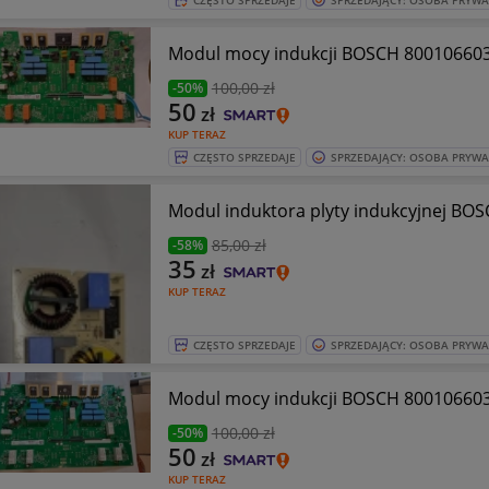
CZĘSTO SPRZEDAJE
SPRZEDAJĄCY: OSOBA PRYW
Modul mocy indukcji BOSCH 80010660
100
,00 zł
-50%
50
zł
KUP TERAZ
CZĘSTO SPRZEDAJE
SPRZEDAJĄCY: OSOBA PRYW
Modul induktora plyty ind
85
,00 zł
-58%
35
zł
KUP TERAZ
CZĘSTO SPRZEDAJE
SPRZEDAJĄCY: OSOBA PRYW
Modul mocy indukcji BOSCH 8001066
100
,00 zł
-50%
50
zł
KUP TERAZ