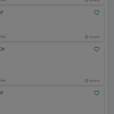
Szczecin
ATNA
37
OBSERWU
Szczecin
ATNA
ukcyjnej BOSCH
OBSERWU
Szczecin
ATNA
037
OBSERWU