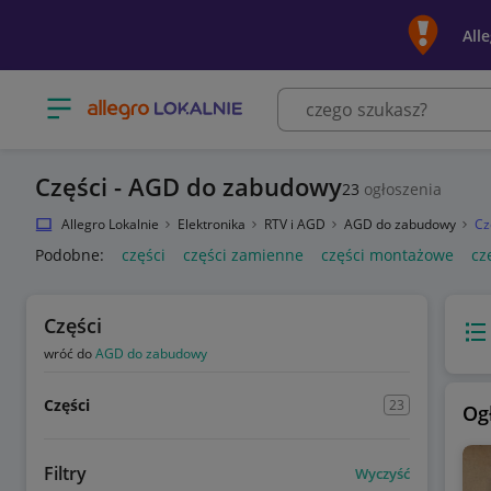
All
Otwórz menu z kategoriami
Części - AGD do zabudowy
23
ogłoszenia
Allegro Lokalnie
Elektronika
RTV i AGD
AGD do zabudowy
Cz
Podobne:
części
części zamienne
części montażowe
cz
Części
Wido
wróć do
AGD do zabudowy
Części
23
Og
Filtry
Wyczyść