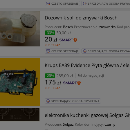
CZĘSTO SPRZEDAJE
SPRZEDAJĄCY: OSOBA PRYW
Dozownik soli do zmywarki Bosch
Producent:
Bosch
Przeznaczenie:
zmywarka
Kod pro
30
,00 zł
-33%
20
zł
KUP TERAZ
CZĘSTO SPRZEDAJE
SPRZEDAJĄCY: OSOBA PRYW
Krups EA89 Evidence Płyta główna / el
235
,00 zł
do negocjacji
-25%
175
zł
KUP TERAZ
SPRZEDAJĄCY: OSOBA PRYWATNA
elektronika kuchenki gazowej Solgaz G
Producent:
Solgaz
Kolor dominujący:
czarny