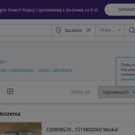
SPRAW
egro Smart! Kupuj i sprzedawaj z dostawą za 0 zł
Miasto
Wyczyść frazę
+
0
km
Odległość
szu
ęści
Dodaj sw
Gdy poja
ęści i podzespoly
części i akcesoria
mailowo
wyszuki
k listy
Widok siatki
Sortuj od:
łoszenia
C00898570 , 1519802060 Moduł