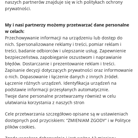
naszych partnerów znajduje się w ich politykach ochrony
prywatności.
Jak to działa
Napisz do nas
My i nasi partnerzy możemy przetwarzać dane personalne
w celach:
Allegro Gadane dla sprzedających
Przechowywanie informacji na urządzeniu lub dostęp do
Allegro Gadane dla kupujących
nich
.
Spersonalizowane reklamy i treści, pomiar reklam i
treści, badanie odbiorców i ulepszanie usług
.
Zapewnienie
Mapa miejscowości
bezpieczeństwa, zapobieganie oszustwom i naprawianie
błędów
.
Dostarczanie i prezentowanie reklam i treści
.
Informacje prawne
Zapisanie decyzji dotyczących prywatności oraz informowanie
o nich
.
Dopasowanie i łączenie danych z innych źródeł
.
Regulamin
Łączenie różnych urządzeń
.
Identyfikacja urządzeń na
podstawie informacji przesyłanych automatycznie
.
Polityka plików "cookies"
Twoje dane personalne przetwarzamy również w celu
ułatwiania korzystania z naszych stron
Ustawienia plików "cookies"
Cele przetwarzania szczegółowo opisane są w ustawieniach
Udostępnianie lokalizacji
dostępnych pod przyciskiem: “ZMIENIAM ZGODY” i w Polityce
Informacje dla Aktu o Usługach Cyfrowych
plików cookies.