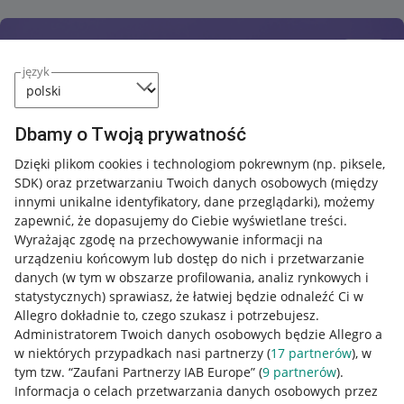
język
Dbamy o Twoją prywatność
Dzięki plikom cookies i technologiom pokrewnym
(np. piksele,
SDK)
oraz przetwarzaniu Twoich danych osobowych
(między
innymi unikalne identyfikatory, dane przeglądarki)
, możemy
zapewnić, że dopasujemy do Ciebie wyświetlane treści.
Wyrażając zgodę na przechowywanie informacji na
urządzeniu końcowym lub dostęp do nich i przetwarzanie
danych (w tym w obszarze profilowania, analiz rynkowych i
statystycznych) sprawiasz, że łatwiej będzie odnaleźć Ci w
Allegro dokładnie to, czego szukasz i potrzebujesz.
Administratorem Twoich danych osobowych będzie Allegro a
w niektórych przypadkach nasi partnerzy (
17
partnerów
), w
tym tzw. “Zaufani Partnerzy IAB Europe” (
9
partnerów
).
Przydatne informacje
Informacja o celach przetwarzania danych osobowych przez