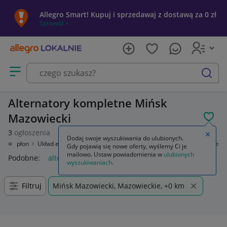
Allegro Smart! Kupuj i sprzedawaj z dostawą za 0 zł
Sprawdź »
Otwórz menu z kategoriami
szukaj
Alternatory kompletne Mińsk
Mazowiecki
POL
3
ogłoszenia
Zamkn
Dodaj swoje wyszukiwania do ulubionych.
zny, zapłon
Układ elektryczny silnika
Alternatory
Alternatory kompletne
Gdy pojawią się nowe oferty, wyślemy Ci je
mailowo. Ustaw powiadomienia w
ulubionych
Podobne:
alternatory kompletne
wyszukiwaniach
.
Filtruj
Mińsk Mazowiecki, Mazowieckie, +0 km