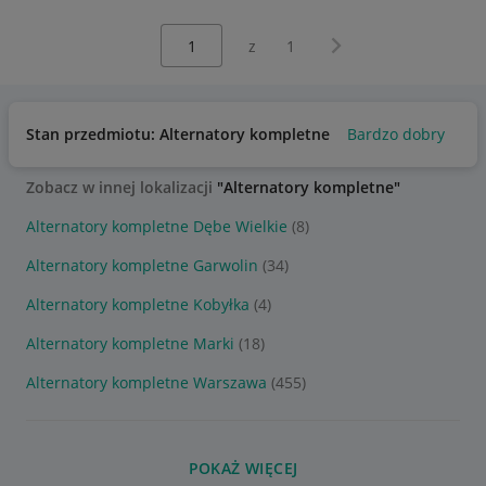
Wybierz stronę:
Następna strona
z
1
Stan przedmiotu: Alternatory kompletne
Bardzo dobry
Uż
Zobacz w innej lokalizacji
"Alternatory kompletne"
Alternatory kompletne Dębe Wielkie
(8)
Alternatory kompletne Garwolin
(34)
Alternatory kompletne Kobyłka
(4)
Alternatory kompletne Marki
(18)
Alternatory kompletne Warszawa
(455)
POKAŻ WIĘCEJ