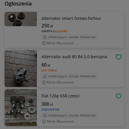
Ogłoszenia
alternator smart fortwo forfour
250
zł
OFERTA Z
ALLEGRO
SPRZEDAJĄCY: OSOBA PRYWATNA
Mińsk Mazowiecki
Alternator audi 80 B4 2.0 benzyna
OBSE
60
zł
KUP TERAZ
SPRZEDAJĄCY: OSOBA PRYWATNA
Mińsk Mazowiecki
Fiat 126p 650 czesci
OBSE
300
zł
OGŁOSZENIE
SPRZEDAJĄCY: OSOBA PRYWATNA
Mińsk Mazowiecki