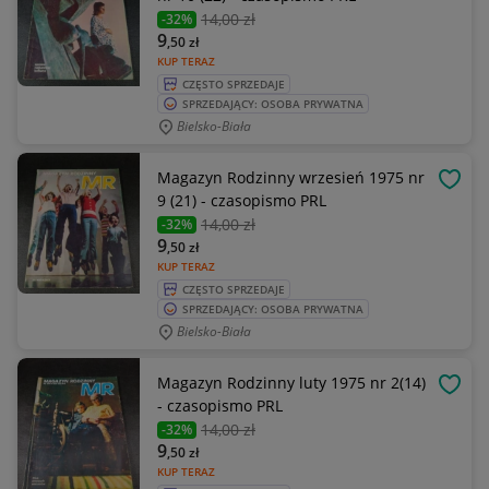
14
,00 zł
-32%
9
,50
zł
KUP TERAZ
CZĘSTO SPRZEDAJE
SPRZEDAJĄCY: OSOBA PRYWATNA
Bielsko-Biała
Magazyn Rodzinny wrzesień 1975 nr
OBSE
9 (21) - czasopismo PRL
14
,00 zł
-32%
9
,50
zł
KUP TERAZ
CZĘSTO SPRZEDAJE
SPRZEDAJĄCY: OSOBA PRYWATNA
Bielsko-Biała
Magazyn Rodzinny luty 1975 nr 2(14)
OBSE
- czasopismo PRL
14
,00 zł
-32%
9
,50
zł
KUP TERAZ