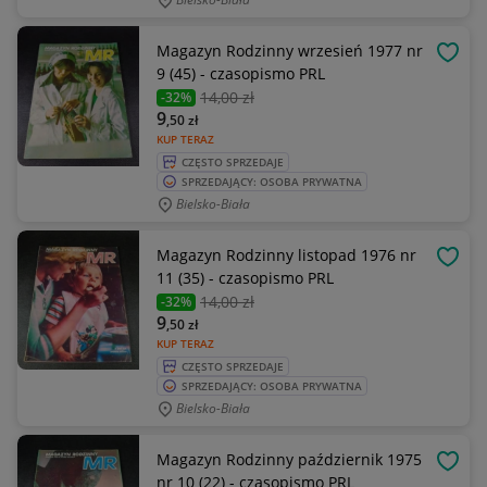
Magazyn Rodzinny wrzesień 1977 nr
OBSE
9 (45) - czasopismo PRL
14
,00 zł
-32%
9
,50
zł
KUP TERAZ
CZĘSTO SPRZEDAJE
SPRZEDAJĄCY: OSOBA PRYWATNA
Bielsko-Biała
Magazyn Rodzinny listopad 1976 nr
OBSE
11 (35) - czasopismo PRL
14
,00 zł
-32%
9
,50
zł
KUP TERAZ
CZĘSTO SPRZEDAJE
SPRZEDAJĄCY: OSOBA PRYWATNA
Bielsko-Biała
Magazyn Rodzinny październik 1975
OBSE
nr 10 (22) - czasopismo PRL