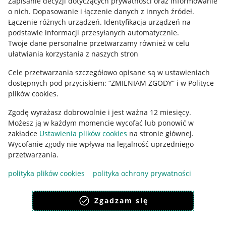
Zapisanie decyzji dotyczących prywatności oraz informowanie
o nich
.
Dopasowanie i łączenie danych z innych źródeł
.
Regulamin
Łączenie różnych urządzeń
.
Identyfikacja urządzeń na
podstawie informacji przesyłanych automatycznie
.
Polityka plików "cookies"
Twoje dane personalne przetwarzamy również w celu
ułatwiania korzystania z naszych stron
Ustawienia plików "cookies"
Cele przetwarzania szczegółowo opisane są w ustawieniach
Udostępnianie lokalizacji
dostępnych pod przyciskiem: “ZMIENIAM ZGODY” i w Polityce
Informacje dla Aktu o Usługach Cyfrowych
plików cookies.
Zgodę wyrażasz dobrowolnie i jest ważna 12 miesięcy.
Pobierz aplikację
Możesz ją w każdym momencie wycofać lub ponowić w
zakładce
Ustawienia plików cookies
na stronie głównej.
Wycofanie zgody nie wpływa na legalność uprzedniego
przetwarzania.
polityka plików cookies
polityka ochrony prywatności
Zgadzam się