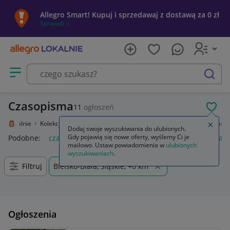
Allegro Smart! Kupuj i sprzedawaj z dostawą za 0 zł
Sprawdź »
Otwórz menu z kategoriami
szukaj
Czasopisma
11
ogłoszeń
POL
ro Lokalnie
Kolekcje i sztuka
Design i Antyki
Antykwariat
Czasopisma
Zamkn
Dodaj swoje wyszukiwania do ulubionych.
Gdy pojawią się nowe oferty, wyślemy Ci je
Podobne:
czasopisma
czasopisma erotyczne
popcorn czas
mailowo. Ustaw powiadomienia w
ulubionych
wyszukiwaniach
.
Filtruj
Bielsko-Biała, Śląskie, +0 km
Ogłoszenia