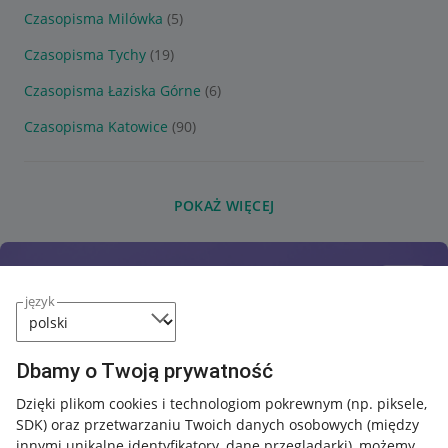
Czasopisma Milówka
(5)
Czasopisma Tychy
(19)
Czasopisma Łaziska Górne
(6)
Czasopisma Katowice
(90)
POKAŻ WIĘCEJ
język
Dbamy o Twoją prywatność
Dzięki plikom cookies i technologiom pokrewnym
(np. piksele,
SDK)
oraz przetwarzaniu Twoich danych osobowych
(między
innymi unikalne identyfikatory, dane przeglądarki)
, możemy