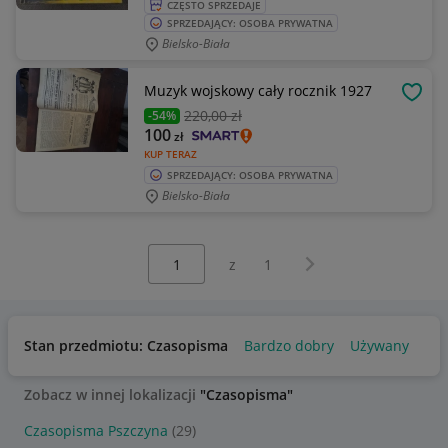
CZĘSTO SPRZEDAJE
SPRZEDAJĄCY: OSOBA PRYWATNA
Bielsko-Biała
Muzyk wojskowy cały rocznik 1927
OBSE
220
,00 zł
-54%
100
zł
KUP TERAZ
SPRZEDAJĄCY: OSOBA PRYWATNA
Bielsko-Biała
Wybierz stronę:
Następna strona
z
1
Stan przedmiotu: Czasopisma
Bardzo dobry
Używany
Zobacz w innej lokalizacji
"Czasopisma"
Czasopisma Pszczyna
(29)