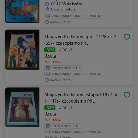
00:17:05
do końca
0 osób licytuje
SPRZEDAJĄCY: OSOBA PRYWATNA
Bielsko-Biała
Magazyn Rodzinny lipiec 1978 nr 7
OBSE
(55) - czasopismo PRL
14
,00 zł
-32%
9
,50
zł
KUP TERAZ
CZĘSTO SPRZEDAJE
SPRZEDAJĄCY: OSOBA PRYWATNA
Bielsko-Biała
Magazyn Rodzinny listopad 1977 nr
OBSE
11 (47) - czasopismo PRL
14
,00 zł
-32%
9
,50
zł
KUP TERAZ
CZĘSTO SPRZEDAJE
SPRZEDAJĄCY: OSOBA PRYWATNA
Bielsko-Biała