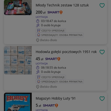
Młody Technik zestaw 128 sztuk
OBSE
200
zł
LICYTACJA
03:18:47
do końca
0 osób licytuje
CZĘSTO SPRZEDAJE
SPRZEDAJĄCY: OSOBA PRYWATNA
Bielsko-Biała
Hodowla gołębi pocztowych 1951 rok
OBSE
45
zł
LICYTACJA
06:18:55
do końca
0 osób licytuje
CZĘSTO SPRZEDAJE
SPRZEDAJĄCY: OSOBA PRYWATNA
Bielsko-Biała
Magazyn Hobby Luty '91
OBSE
5
zł
LICYTACJA