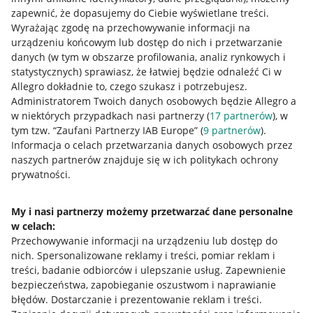
zapewnić, że dopasujemy do Ciebie wyświetlane treści.
Wyrażając zgodę na przechowywanie informacji na
urządzeniu końcowym lub dostęp do nich i przetwarzanie
danych (w tym w obszarze profilowania, analiz rynkowych i
statystycznych) sprawiasz, że łatwiej będzie odnaleźć Ci w
Allegro dokładnie to, czego szukasz i potrzebujesz.
Administratorem Twoich danych osobowych będzie Allegro a
w niektórych przypadkach nasi partnerzy (
17
partnerów
), w
tym tzw. “Zaufani Partnerzy IAB Europe” (
9
partnerów
).
Przydatne informacje
Informacja o celach przetwarzania danych osobowych przez
naszych partnerów znajduje się w ich politykach ochrony
prywatności.
Jak to działa
Napisz do nas
My i nasi partnerzy możemy przetwarzać dane personalne
w celach:
Allegro Gadane dla sprzedających
Przechowywanie informacji na urządzeniu lub dostęp do
Allegro Gadane dla kupujących
nich
.
Spersonalizowane reklamy i treści, pomiar reklam i
treści, badanie odbiorców i ulepszanie usług
.
Zapewnienie
Mapa miejscowości
bezpieczeństwa, zapobieganie oszustwom i naprawianie
błędów
.
Dostarczanie i prezentowanie reklam i treści
.
Informacje prawne