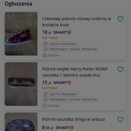
Ogłoszenia
Cekinowy piórnik różowy srebrny w
OBSE
kształcie buta
18
zł
KUP TERAZ
CZĘSTO SPRZEDAJE
SPRZEDAJĄCY: OSOBA PRYWATNA
Józefów
Piórnik miękki Harry Potter NOWY
OBSE
saszetka 1 komora suwak etui
15
zł
KUP TERAZ
CZĘSTO SPRZEDAJE
SPRZEDAJĄCY: OSOBA PRYWATNA
Józefów
Piórnik saszetka Strigo w arbuzy
OBSE
8
,50
zł