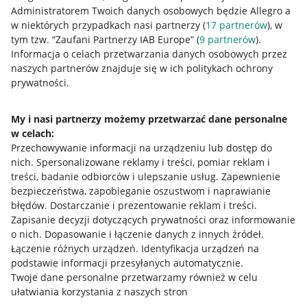
Administratorem Twoich danych osobowych będzie Allegro a
w niektórych przypadkach nasi partnerzy (
17
partnerów
), w
tym tzw. “Zaufani Partnerzy IAB Europe” (
9
partnerów
).
Przydatne informacje
Informacja o celach przetwarzania danych osobowych przez
naszych partnerów znajduje się w ich politykach ochrony
prywatności.
Jak to działa
Napisz do nas
My i nasi partnerzy możemy przetwarzać dane personalne
w celach:
Allegro Gadane dla sprzedających
Przechowywanie informacji na urządzeniu lub dostęp do
Allegro Gadane dla kupujących
nich
.
Spersonalizowane reklamy i treści, pomiar reklam i
treści, badanie odbiorców i ulepszanie usług
.
Zapewnienie
Mapa miejscowości
bezpieczeństwa, zapobieganie oszustwom i naprawianie
błędów
.
Dostarczanie i prezentowanie reklam i treści
.
Informacje prawne
Zapisanie decyzji dotyczących prywatności oraz informowanie
o nich
.
Dopasowanie i łączenie danych z innych źródeł
.
Regulamin
Łączenie różnych urządzeń
.
Identyfikacja urządzeń na
podstawie informacji przesyłanych automatycznie
.
Polityka plików "cookies"
Twoje dane personalne przetwarzamy również w celu
ułatwiania korzystania z naszych stron
Ustawienia plików "cookies"