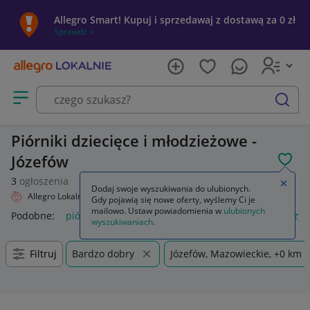
Allegro Smart! Kupuj i sprzedawaj z dostawą za 0 zł
Sprawdź »
Otwórz menu z kategoriami
szukaj
Piórniki dziecięce i młodzieżowe -
Józefów
POL
3
ogłoszenia
Zamkn
Dodaj swoje wyszukiwania do ulubionych.
Allegro Lokalnie
Dziecko
Artykuły szkolne
Piórniki
Gdy pojawią się nowe oferty, wyślemy Ci je
mailowo. Ustaw powiadomienia w
ulubionych
Podobne:
piórnik
piórnik dla chłopca
piórnik dla dziewczyn
wyszukiwaniach
.
Filtruj
Bardzo dobry
Józefów, Mazowieckie, +0 km