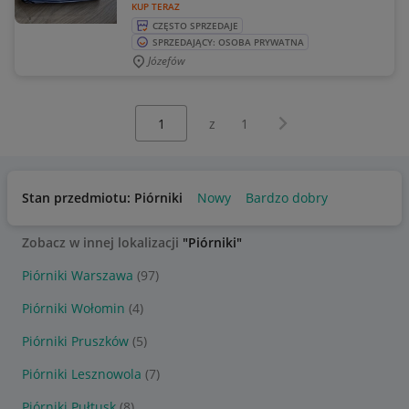
KUP TERAZ
CZĘSTO SPRZEDAJE
SPRZEDAJĄCY: OSOBA PRYWATNA
Józefów
Wybierz stronę:
Następna strona
z
1
Stan przedmiotu: Piórniki
Nowy
Bardzo dobry
Zobacz w innej lokalizacji
"Piórniki"
Piórniki Warszawa
(97)
Piórniki Wołomin
(4)
Piórniki Pruszków
(5)
Piórniki Lesznowola
(7)
Piórniki Pułtusk
(8)