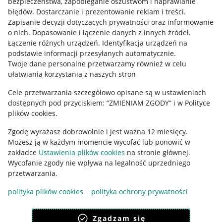
bezpieczeństwa, zapobieganie oszustwom i naprawianie
błędów
.
Dostarczanie i prezentowanie reklam i treści
.
Informacje prawne
Zapisanie decyzji dotyczących prywatności oraz informowanie
o nich
.
Dopasowanie i łączenie danych z innych źródeł
.
Regulamin
Łączenie różnych urządzeń
.
Identyfikacja urządzeń na
podstawie informacji przesyłanych automatycznie
.
Polityka plików "cookies"
Twoje dane personalne przetwarzamy również w celu
ułatwiania korzystania z naszych stron
Ustawienia plików "cookies"
Cele przetwarzania szczegółowo opisane są w ustawieniach
Udostępnianie lokalizacji
dostępnych pod przyciskiem: “ZMIENIAM ZGODY” i w Polityce
Informacje dla Aktu o Usługach Cyfrowych
plików cookies.
Zgodę wyrażasz dobrowolnie i jest ważna 12 miesięcy.
Pobierz aplikację
Możesz ją w każdym momencie wycofać lub ponowić w
zakładce
Ustawienia plików cookies
na stronie głównej.
Wycofanie zgody nie wpływa na legalność uprzedniego
przetwarzania.
polityka plików cookies
polityka ochrony prywatności
Zgadzam się