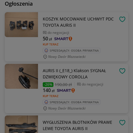
Ogłoszenia
KOSZYK MOCOWANIE UCHWYT PDC
OBSE
TOYOTA AURIS II
do negocjacji
50
zł
KUP TERAZ
SPRZEDAJĄCY: OSOBA PRYWATNA
Nowy Dwór Mazowiecki
AURIS II (_E18_) Klakson SYGNAŁ
OBSE
DZWIĘKOWY COROLLA
190
,00 zł
do negocjacji
-26%
140
zł
KUP TERAZ
SPRZEDAJĄCY: OSOBA PRYWATNA
Nowy Dwór Mazowiecki
WYGŁUSZENIA BŁOTNIKÓW PRAWE
OBSE
LEWE TOYOTA AURIS II