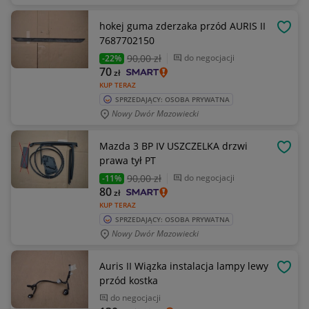
hokej guma zderzaka przód AURIS II
OBSE
7687702150
90
,00 zł
do negocjacji
-22%
70
zł
KUP TERAZ
SPRZEDAJĄCY: OSOBA PRYWATNA
Nowy Dwór Mazowiecki
Mazda 3 BP IV USZCZELKA drzwi
OBSE
prawa tył PT
90
,00 zł
do negocjacji
-11%
80
zł
KUP TERAZ
SPRZEDAJĄCY: OSOBA PRYWATNA
Nowy Dwór Mazowiecki
Auris II Wiązka instalacja lampy lewy
OBSE
przód kostka
do negocjacji