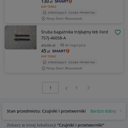
130
zł
KUP TERAZ
SPRZEDAJĄCY: OSOBA PRYWATNA
Nowy Dwór Mazowiecki
Śruba bagażnika trójkątny łeb Ford
OBSE
7S7J-46058-A
49
,00 zł
do negocjacji
45
zł
KUP TERAZ
SPRZEDAJĄCY: OSOBA PRYWATNA
Nowy Dwór Mazowiecki
Wybierz stronę:
Następna strona
z
1
Stan przedmiotu: Czujniki i przetworniki
Bardzo dobry
Uży
Zobacz w innej lokalizacji
"Czujniki i przetworniki"