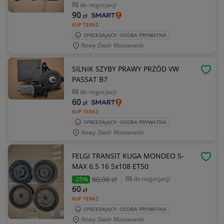
do negocjacji
90
zł
KUP TERAZ
SPRZEDAJĄCY: OSOBA PRYWATNA
Nowy Dwór Mazowiecki
SILNIK SZYBY PRAWY PRZÓD VW
OBSE
PASSAT B7
do negocjacji
60
zł
KUP TERAZ
SPRZEDAJĄCY: OSOBA PRYWATNA
Nowy Dwór Mazowiecki
FELGI TRANSIT KUGA MONDEO S-
OBSE
MAX 6.5 16 5x108 ET50
80
,00 zł
do negocjacji
-25%
60
zł
KUP TERAZ
SPRZEDAJĄCY: OSOBA PRYWATNA
Nowy Dwór Mazowiecki