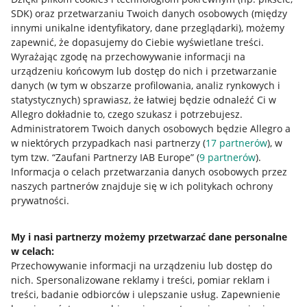
SDK)
oraz przetwarzaniu Twoich danych osobowych
(między
innymi unikalne identyfikatory, dane przeglądarki)
, możemy
zapewnić, że dopasujemy do Ciebie wyświetlane treści.
Wyrażając zgodę na przechowywanie informacji na
urządzeniu końcowym lub dostęp do nich i przetwarzanie
danych (w tym w obszarze profilowania, analiz rynkowych i
statystycznych) sprawiasz, że łatwiej będzie odnaleźć Ci w
Allegro dokładnie to, czego szukasz i potrzebujesz.
Administratorem Twoich danych osobowych będzie Allegro a
w niektórych przypadkach nasi partnerzy (
17
partnerów
), w
tym tzw. “Zaufani Partnerzy IAB Europe” (
9
partnerów
).
Przydatne informacje
Informacja o celach przetwarzania danych osobowych przez
naszych partnerów znajduje się w ich politykach ochrony
prywatności.
Jak to działa
Napisz do nas
My i nasi partnerzy możemy przetwarzać dane personalne
w celach:
Allegro Gadane dla sprzedających
Przechowywanie informacji na urządzeniu lub dostęp do
Allegro Gadane dla kupujących
nich
.
Spersonalizowane reklamy i treści, pomiar reklam i
treści, badanie odbiorców i ulepszanie usług
.
Zapewnienie
Mapa miejscowości