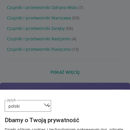
Czujniki i przetworniki Odrano-Wola
(7)
Czujniki i przetworniki Warszawa
(93)
Czujniki i przetworniki Zaręby
(58)
Czujniki i przetworniki Radzymin
(4)
Czujniki i przetworniki Piaseczno
(13)
POKAŻ WIĘCEJ
język
Dbamy o Twoją prywatność
Dzięki plikom cookies i technologiom pokrewnym
(np. piksele,