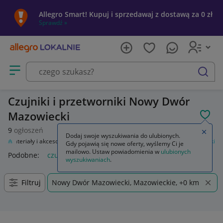
Allegro Smart! Kupuj i sprzedawaj z dostawą za 0 zł
Sprawdź »
Otwórz menu z kategoriami
szukaj
Czujniki i przetworniki Nowy Dwór
Mazowiecki
POL
9
ogłoszeń
Zamkn
Dodaj swoje wyszukiwania do ulubionych.
ł
Materiały i akcesoria
Automatyka przemysłowa
Czujniki i przetworniki
Gdy pojawią się nowe oferty, wyślemy Ci je
mailowo. Ustaw powiadomienia w
ulubionych
Podobne:
czujniki i przetworniki
wyszukiwaniach
.
Filtruj
Nowy Dwór Mazowiecki, Mazowieckie, +0 km