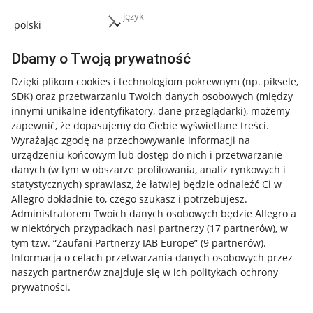
język
Dbamy o Twoją prywatność
Dzięki plikom cookies i technologiom pokrewnym
(np. piksele,
SDK)
oraz przetwarzaniu Twoich danych osobowych
(między
innymi unikalne identyfikatory, dane przeglądarki)
, możemy
zapewnić, że dopasujemy do Ciebie wyświetlane treści.
Wyrażając zgodę na przechowywanie informacji na
urządzeniu końcowym lub dostęp do nich i przetwarzanie
danych (w tym w obszarze profilowania, analiz rynkowych i
statystycznych) sprawiasz, że łatwiej będzie odnaleźć Ci w
Allegro dokładnie to, czego szukasz i potrzebujesz.
Administratorem Twoich danych osobowych będzie Allegro a
w niektórych przypadkach nasi partnerzy (
17
partnerów
), w
tym tzw. “Zaufani Partnerzy IAB Europe” (
9
partnerów
).
Przydatne informacje
Informacja o celach przetwarzania danych osobowych przez
naszych partnerów znajduje się w ich politykach ochrony
prywatności.
Jak to działa