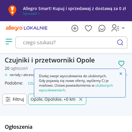
Allegro Smart! Kupuj i sprzedawaj z dostawą za 0 zł
Sprawdź »
Otwórz menu z kategoriami
szukaj
Czujniki i przetworniki Opole
POL
20
ogłoszeń
Zamkn
ł
Materiały i akcesoria
Automatyka przemysłowa
Czujniki i przetworniki
Dodaj swoje wyszukiwania do ulubionych.
Gdy pojawią się nowe oferty, wyślemy Ci je
Podobne:
czujniki i przetworniki
mailowo. Ustaw powiadomienia w
ulubionych
wyszukiwaniach
.
Filtruj
Opole, Opolskie, +0 km
Ogłoszenia