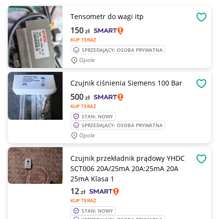
Tensometr do wagi itp
OBSE
150
zł
KUP TERAZ
SPRZEDAJĄCY: OSOBA PRYWATNA
Opole
Czujnik ciśnienia Siemens 100 Bar
OBSE
500
zł
KUP TERAZ
STAN: NOWY
SPRZEDAJĄCY: OSOBA PRYWATNA
Opole
Czujnik przekładnik prądowy YHDC
OBSE
SCT006 20A/25mA 20A:25mA 20A
25mA Klasa 1
12
zł
KUP TERAZ
STAN: NOWY