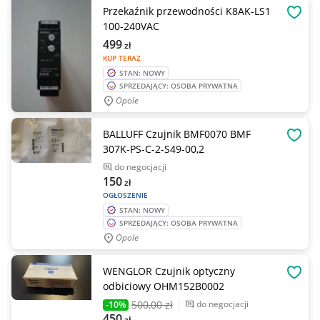
Przekaźnik przewodności K8AK-LS1
OBSE
100-240VAC
499
zł
KUP TERAZ
STAN: NOWY
SPRZEDAJĄCY: OSOBA PRYWATNA
Opole
BALLUFF Czujnik BMF0070 BMF
OBSE
307K-PS-C-2-S49-00,2
do negocjacji
150
zł
OGŁOSZENIE
STAN: NOWY
SPRZEDAJĄCY: OSOBA PRYWATNA
Opole
WENGLOR Czujnik optyczny
OBSE
odbiciowy OHM152B0002
500
,00 zł
do negocjacji
-10%
450
zł