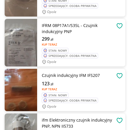
STAN: NOWY
SPRZEDAJĄCY: OSOBA PRYWATNA
Opole
IFRM 08P17A1/S35L - Czujnik
OBSE
indukcyjny PNP
299
zł
KUP TERAZ
STAN: NOWY
SPRZEDAJĄCY: OSOBA PRYWATNA
Opole
Czujnik indukcyjny IFM IFS207
OBSE
123
zł
KUP TERAZ
STAN: NOWY
SPRZEDAJĄCY: OSOBA PRYWATNA
Opole
ifm Elektroniczny czujnik indukcyjny
OBSE
PNP, NPN II5733