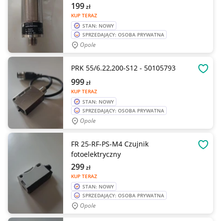
199
zł
KUP TERAZ
STAN: NOWY
SPRZEDAJĄCY: OSOBA PRYWATNA
Opole
PRK 55/6.22,200-S12 - 50105793
OBSE
999
zł
KUP TERAZ
STAN: NOWY
SPRZEDAJĄCY: OSOBA PRYWATNA
Opole
FR 25-RF-PS-M4 Czujnik
OBSE
fotoelektryczny
299
zł
KUP TERAZ
STAN: NOWY
SPRZEDAJĄCY: OSOBA PRYWATNA
Opole