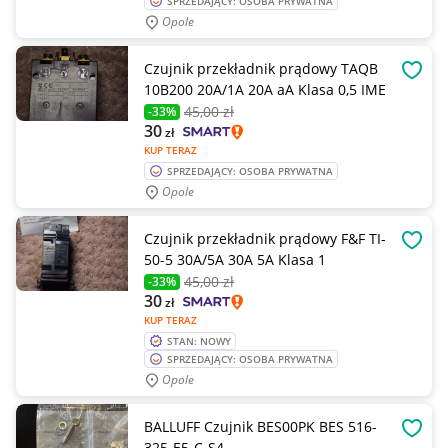
SPRZEDAJĄCY: OSOBA PRYWATNA
Opole
Czujnik przekładnik prądowy TAQB
OBSE
10B200 20A/1A 20A aA Klasa 0,5 IME
45
,00 zł
-33%
30
zł
KUP TERAZ
SPRZEDAJĄCY: OSOBA PRYWATNA
Opole
Czujnik przekładnik prądowy F&F TI-
OBSE
50-5 30A/5A 30A 5A Klasa 1
45
,00 zł
-33%
30
zł
KUP TERAZ
STAN: NOWY
SPRZEDAJĄCY: OSOBA PRYWATNA
Opole
BALLUFF Czujnik BES00PK BES 516-
OBSE
325-E5-C-S4