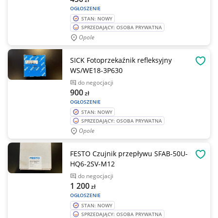
OGŁOSZENIE
STAN: NOWY
SPRZEDAJĄCY: OSOBA PRYWATNA
Opole
SICK Fotoprzekaźnik refleksyjny
OBSE
WS/WE18-3P630
do negocjacji
900
zł
OGŁOSZENIE
STAN: NOWY
SPRZEDAJĄCY: OSOBA PRYWATNA
Opole
FESTO Czujnik przepływu SFAB-50U-
OBSE
HQ6-2SV-M12
do negocjacji
1 200
zł
OGŁOSZENIE
STAN: NOWY
SPRZEDAJĄCY: OSOBA PRYWATNA