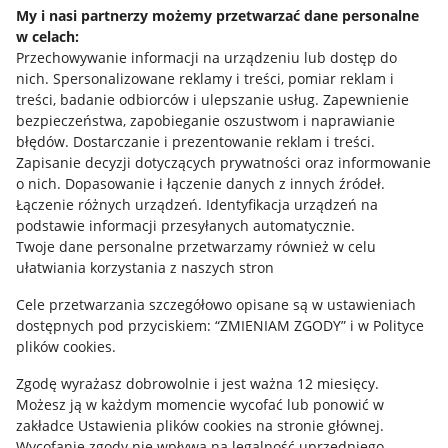
Napisz do nas
My i nasi partnerzy możemy przetwarzać dane personalne
w celach:
Allegro Gadane dla sprzedających
Przechowywanie informacji na urządzeniu lub dostęp do
Allegro Gadane dla kupujących
nich
.
Spersonalizowane reklamy i treści, pomiar reklam i
treści, badanie odbiorców i ulepszanie usług
.
Zapewnienie
Mapa miejscowości
bezpieczeństwa, zapobieganie oszustwom i naprawianie
błędów
.
Dostarczanie i prezentowanie reklam i treści
.
Informacje prawne
Zapisanie decyzji dotyczących prywatności oraz informowanie
o nich
.
Dopasowanie i łączenie danych z innych źródeł
.
Regulamin
Łączenie różnych urządzeń
.
Identyfikacja urządzeń na
podstawie informacji przesyłanych automatycznie
.
Polityka plików "cookies"
Twoje dane personalne przetwarzamy również w celu
ułatwiania korzystania z naszych stron
Ustawienia plików "cookies"
Cele przetwarzania szczegółowo opisane są w ustawieniach
Udostępnianie lokalizacji
dostępnych pod przyciskiem: “ZMIENIAM ZGODY” i w Polityce
Informacje dla Aktu o Usługach Cyfrowych
plików cookies.
Zgodę wyrażasz dobrowolnie i jest ważna 12 miesięcy.
Pobierz aplikację
Możesz ją w każdym momencie wycofać lub ponowić w
zakładce
Ustawienia plików cookies
na stronie głównej.
Wycofanie zgody nie wpływa na legalność uprzedniego