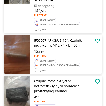
do negocjacji
142
,50
zł
KUP TERAZ
STAN: NOWY
SPRZEDAJĄCY: OSOBA PRYWATNA
Opole
IFB3007-APKG/US-104, Czujnik
OBSE
indukcyjny, M12 x 1 / L = 50 mm
123
zł
KUP TERAZ
STAN: NOWY
SPRZEDAJĄCY: OSOBA PRYWATNA
Opole
Czujniki fotoelektryczne
OBSE
Retrorefleksyjny w obudowie
prostokątnej Baumer
499
zł
KUP TERAZ