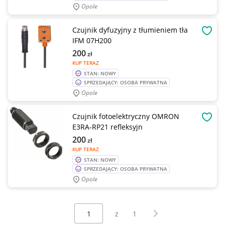
Opole
Czujnik dyfuzyjny z tłumieniem tła
OBSE
IFM 07H200
200
zł
KUP TERAZ
STAN: NOWY
SPRZEDAJĄCY: OSOBA PRYWATNA
Opole
Czujnik fotoelektryczny OMRON
OBSE
E3RA-RP21 refleksyjn
200
zł
KUP TERAZ
STAN: NOWY
SPRZEDAJĄCY: OSOBA PRYWATNA
Opole
Wybierz stronę:
Następna strona
z
1